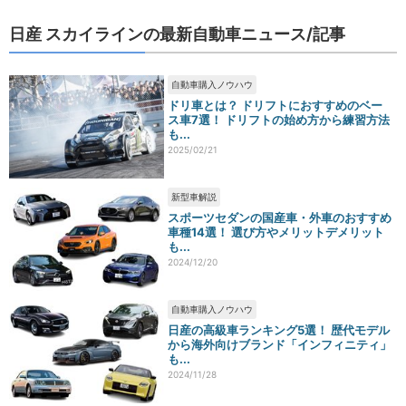
日産 スカイラインの最新自動車ニュース/記事
自動車購入ノウハウ
ドリ車とは？ ドリフトにおすすめのベー
ス車7選！ ドリフトの始め方から練習方法
も...
2025/02/21
新型車解説
スポーツセダンの国産車・外車のおすすめ
車種14選！ 選び方やメリットデメリット
も...
2024/12/20
自動車購入ノウハウ
日産の高級車ランキング5選！ 歴代モデル
から海外向けブランド「インフィニティ」
も...
2024/11/28