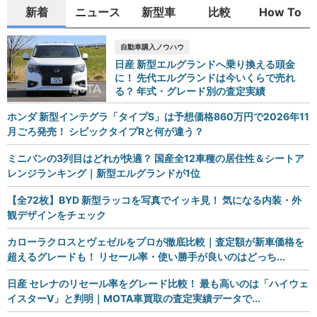
新着
ニュース
新型車
比較
How To
自動車購入ノウハウ
日産 新型エルグランドへ乗り換える頭金
に！ 先代エルグランドは今いくらで売れ
る？ 年式・グレード別の査定実績
ホンダ 新型インテグラ「タイプS」は予想価格860万円で2026年11
月ごろ発売！ シビックタイプRと何が違う？
ミニバンの3列目はどれが快適？ 国産全12車種の居住性＆シートア
レンジランキング｜新型エルグランドが1位
【全72枚】BYD 新型ラッコを写真でイッキ見！ 気になる内装・外
観デザインをチェック
カローラクロスとヴェゼルをプロが徹底比較｜査定額が新車価格を
超えるグレードも！ リセール率・使い勝手が良いのはどっち...
日産 セレナのリセール率をグレード比較！ 最も高いのは「ハイウェ
イスターV」と判明｜MOTA車買取の査定実績データで...