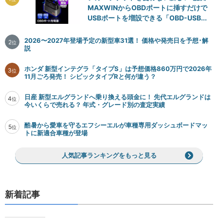
MAXWINからOBDポートに挿すだけで
USBポートを増設できる「OBD-USB...
2026〜2027年登場予定の新型車31選！ 価格や発売日を予想･解
2
位
説
ホンダ 新型インテグラ「タイプS」は予想価格860万円で2026年
3
位
11月ごろ発売！ シビックタイプRと何が違う？
日産 新型エルグランドへ乗り換える頭金に！ 先代エルグランドは
4
位
今いくらで売れる？ 年式・グレード別の査定実績
酷暑から愛車を守るエフシーエルが車種専用ダッシュボードマッ
5
位
トに新適合車種が登場
人気記事ランキングをもっと見る
新着記事