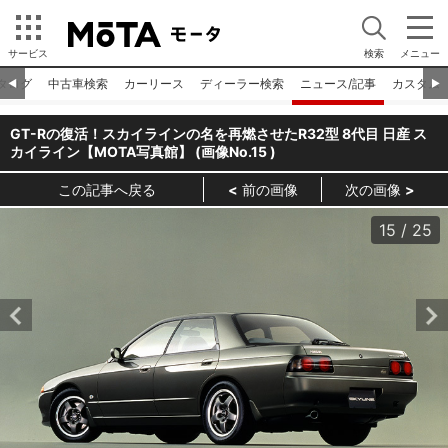
サービス
検索
メニュー
タログ
中古車検索
カーリース
ディーラー検索
ニュース/記事
カスタム
◀︎
▶︎
GT-Rの復活！スカイラインの名を再燃させたR32型 8代目 日産 ス
カイライン【MOTA写真館】 (画像No.
15
)
この記事へ戻る
前の画像
次の画像
15
/
25