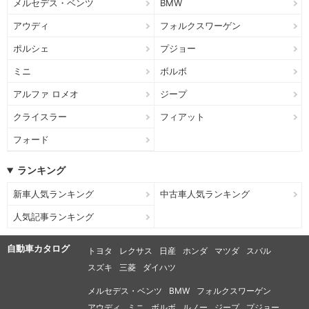
メルセデス・ベンツ
BMW
アウディ
フォルクスワーゲン
ポルシェ
プジョー
ミニ
ボルボ
アルファ ロメオ
ジープ
クライスラー
フィアット
フォード
ランキング
新車人気ランキング
中古車人気ランキング
人気記事ランキング
自動車カタログ
トヨタ
レクサス
日産
ホンダ
マツダ
スバル
スズキ
三菱
ダイハツ
メルセデス・ベンツ
BMW
フォルクスワーゲン
アウディ
ミニ
ボルボ
ルノー
ジープ
プジョー