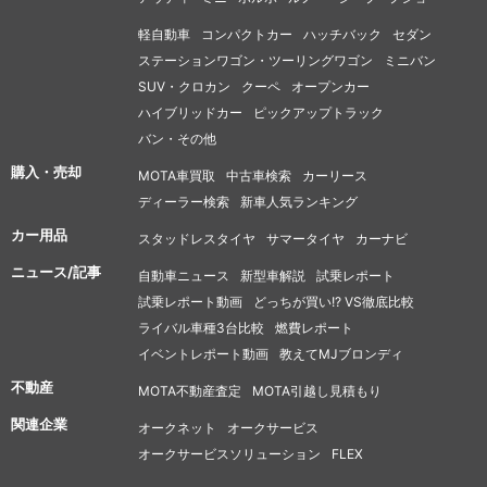
軽自動車
コンパクトカー
ハッチバック
セダン
ステーションワゴン・ツーリングワゴン
ミニバン
SUV・クロカン
クーペ
オープンカー
ハイブリッドカー
ピックアップトラック
バン・その他
購入・売却
MOTA車買取
中古車検索
カーリース
ディーラー検索
新車人気ランキング
カー用品
スタッドレスタイヤ
サマータイヤ
カーナビ
ニュース/記事
自動車ニュース
新型車解説
試乗レポート
試乗レポート動画
どっちが買い!? VS徹底比較
ライバル車種3台比較
燃費レポート
イベントレポート動画
教えてMJブロンディ
不動産
MOTA不動産査定
MOTA引越し見積もり
関連企業
オークネット
オークサービス
オークサービスソリューション
FLEX