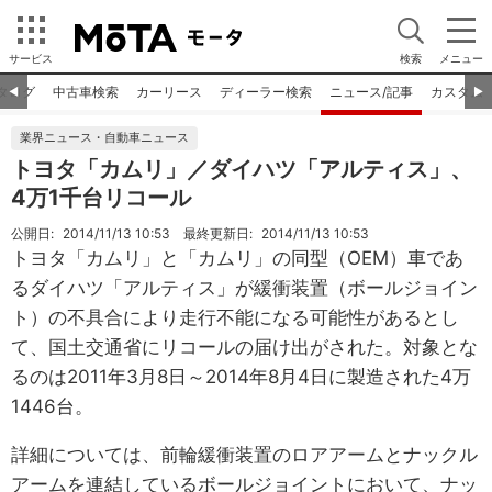
サービス
検索
メニュー
タログ
中古車検索
カーリース
ディーラー検索
ニュース/記事
カスタム
◀︎
▶︎
業界ニュース・自動車ニュース
トヨタ「カムリ」／ダイハツ「アルティス」、
4万1千台リコール
公開日:
2014/11/13 10:53
最終更新日:
2014/11/13 10:53
トヨタ「カムリ」と「カムリ」の同型（OEM）車であ
るダイハツ「アルティス」が緩衝装置（ボールジョイン
ト）の不具合により走行不能になる可能性があるとし
て、国土交通省にリコールの届け出がされた。対象とな
るのは2011年3月8日～2014年8月4日に製造された4万
1446台。
詳細については、前輪緩衝装置のロアアームとナックル
アームを連結しているボールジョイントにおいて、ナッ