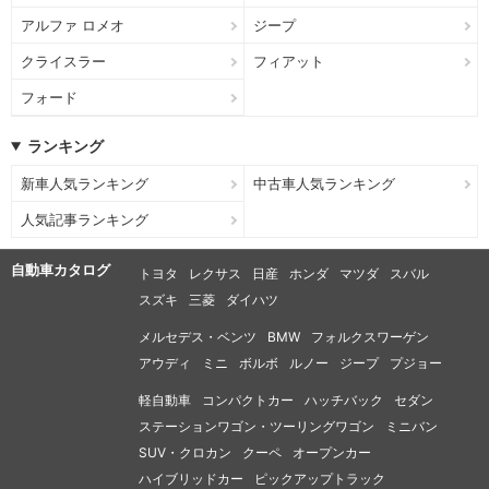
アルファ ロメオ
ジープ
クライスラー
フィアット
フォード
ランキング
新車人気ランキング
中古車人気ランキング
人気記事ランキング
自動車カタログ
トヨタ
レクサス
日産
ホンダ
マツダ
スバル
スズキ
三菱
ダイハツ
メルセデス・ベンツ
BMW
フォルクスワーゲン
アウディ
ミニ
ボルボ
ルノー
ジープ
プジョー
軽自動車
コンパクトカー
ハッチバック
セダン
ステーションワゴン・ツーリングワゴン
ミニバン
SUV・クロカン
クーペ
オープンカー
ハイブリッドカー
ピックアップトラック