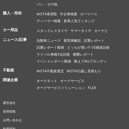
バン・その他
購入・売却
MOTA車買取
中古車検索
カーリース
ディーラー検索
新車人気ランキング
カー用品
スタッドレスタイヤ
サマータイヤ
カーナビ
ニュース/記事
自動車ニュース
新型車解説
試乗レポート
試乗レポート動画
どっちが買い!? VS徹底比較
ライバル車種3台比較
燃費レポート
イベントレポート動画
教えてMJブロンディ
不動産
MOTA不動産査定
MOTA引越し見積もり
関連企業
オークネット
オークサービス
オークサービスソリューション
FLEX
運営会社
採用情報
お問い合わせ
利用規約