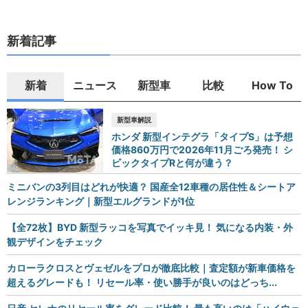
新着記事
新着
ニュース
新型車
比較
How To
新型車解説
ホンダ 新型インテグラ「タイプS」は予想
価格860万円で2026年11月ごろ発売！ シ
ビックタイプRと何が違う？
ミニバンの3列目はどれが快適？ 国産全12車種の居住性＆シートア
レンジランキング｜新型エルグランドが1位
【全72枚】BYD 新型ラッコを写真でイッキ見！ 気になる内装・外
観デザインをチェック
カローラクロスとヴェゼルをプロが徹底比較｜査定額が新車価格を
超えるグレードも！ リセール率・使い勝手が良いのはどっち...