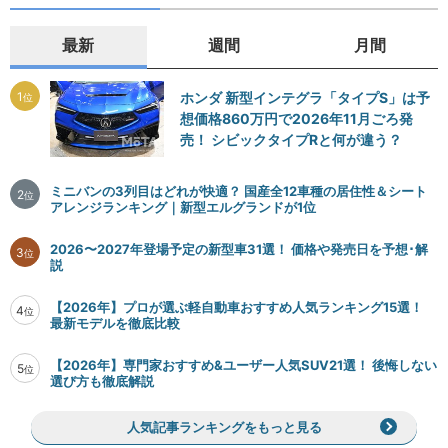
最新
週間
月間
1
ホンダ 新型インテグラ「タイプS」は予
位
想価格860万円で2026年11月ごろ発
売！ シビックタイプRと何が違う？
ミニバンの3列目はどれが快適？ 国産全12車種の居住性＆シート
2
位
アレンジランキング｜新型エルグランドが1位
2026〜2027年登場予定の新型車31選！ 価格や発売日を予想･解
3
位
説
【2026年】プロが選ぶ軽自動車おすすめ人気ランキング15選！
4
位
最新モデルを徹底比較
【2026年】専門家おすすめ&ユーザー人気SUV21選！ 後悔しない
5
位
選び方も徹底解説
人気記事ランキングをもっと見る