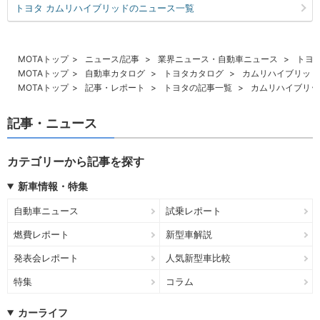
トヨタ カムリハイブリッドのニュース一覧
MOTAトップ
ニュース/記事
業界ニュース・自動車ニュース
トヨ
MOTAトップ
自動車カタログ
トヨタカタログ
カムリハイブリッド
MOTAトップ
記事・レポート
トヨタの記事一覧
カムリハイブリッ
記事・ニュース
カテゴリーから記事を探す
新車情報・特集
自動車ニュース
試乗レポート
燃費レポート
新型車解説
発表会レポート
人気新型車比較
特集
コラム
カーライフ