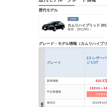
歴代モデル
1代目
カムリハイブリッド 20
発売：2011/9/1～
グレード・モデル情報（カムリハイブリッ
2.5 レザー
グレード
ジ CVT
410.3
新車価格
133
～14
万円
中古車価格
中古車を
発売日
2015年10
基
本