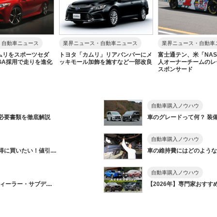
・自動車ニュース
業界ニュース・自動車ニュース
業界ニュース・自動車
ムリをスポーツセダ
トヨタ「カムリ」リアバンパーにメ
富士通テン、米「NAS
GA採用で走りを進化
ッキモール加飾を施すなど一部改良
人オーナーチームのレ
スポンサード
自動車購入ノウハウ
必要書類を徹底解説
車のグレードって何？ 装備
自動車購入ノウハウ
買いたい！値引....
車の維持費にはどのようなも
自動車購入ノウハウ
ーラー・サブデ....
【2026年】専門家おすすめ&