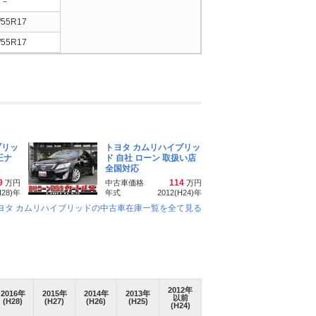
－
/55R17
/55R17
ブリッ
トヨタ カムリハイブリッ
正ナ
ド 自社 ローン 取扱い店
全国対応
9
114
万円
中古車価格
万円
H28)
年
年式
2012(H24)
年
ヨタ カムリハイブリッドの中古車在庫一覧を全て見る
2012
年
2016
年
2015
年
2014
年
2013
年
以前
(H28)
(H27)
(H26)
(H25)
(H24)