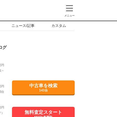
メニュー
ニュース/記事
カスタム
ログ
万円
1～
中古車を検索
万円
143台
3台
万円
無料査定スタート
す）