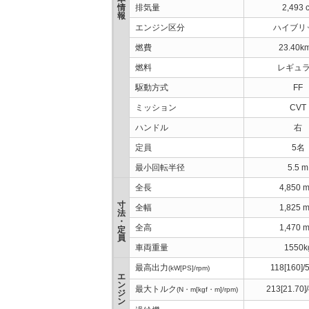
情
排気量
2,493 
報
エンジン区分
ハイブリ
燃費
23.40km
燃料
レギュ
駆動方式
FF
ミッション
CVT
ハンドル
右
定員
5名
最小回転半径
5.5 m
全長
4,850 
寸
全幅
1,825 
法
・
全高
1,470 
定
員
車両重量
1550k
最高出力
118[160]/
(kW[PS]/rpm)
エ
ン
最大トルク
213[21.70]
(N・m[kgf・m]/rpm)
ジ
ン