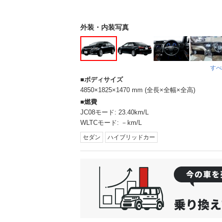
外装・内装写真
すべ
ボディサイズ
4850×1825×1470 mm (全長×全幅×全高)
燃費
JC08モード:
23.40km/L
WLTCモード:
－km/L
セダン
ハイブリッドカー