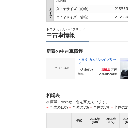
過給機
－
タイヤサイズ（前輪）
215/55
タ
イ
ヤ
タイヤサイズ（後輪）
215/55
トヨタ カムリハイブリッド
中古車情報
新着の中古車情報
トヨタ カムリハイブリッ
ド
189.8
中古車価格
万円
年式
2018(H30)
年
相場表
在庫量に合わせて色を変えています。
■
全体の10%
■
全体の5%
■
全体の3%
■
全体の1
2026
年
2025
年
202
年式
(R8)
(R7)
(R