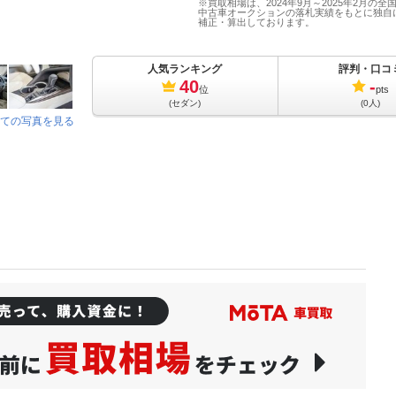
※買取相場は、2024年9月～2025年2月の全
中古車オークションの落札実績をもとに独自
補正・算出しております。
人気ランキング
評判・口コ
40
-
位
pts
(セダン)
(0人)
ての写真を見る