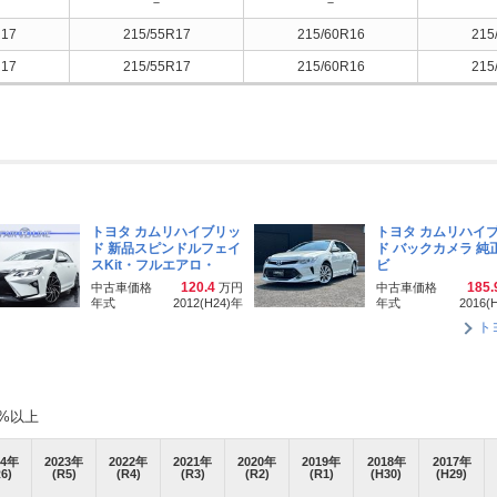
－
－
R17
215/55R17
215/60R16
215
R17
215/55R17
215/60R16
215
トヨタ カムリハイブリッ
トヨタ カムリハイ
ド 新品スピンドルフェイ
ド バックカメラ 純
スKit・フルエアロ・
ビ
120.4
185.
中古車価格
万円
中古車価格
年式
2012(H24)
年
年式
2016(
ト
%以上
4
年
2023
年
2022
年
2021
年
2020
年
2019
年
2018
年
2017
年
6)
(R5)
(R4)
(R3)
(R2)
(R1)
(H30)
(H29)