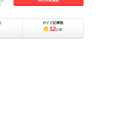
MOTA車買取
国の
に
ミ
ガイド記事数
12
記事