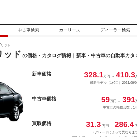
中古車検索
カーリース
ディーラー検索
ブリッド
リッド
の価格・カタログ情報｜新車・中古車の自動車カタ
328.1
410.3
新車価格
万円
～
最新モデル（1代目）2011/09/0
59
391
中古車価格
万円
～
中古車の掲載台数：14
31.3
286.4
買取価格
万円
～
（グレードによって異なりま