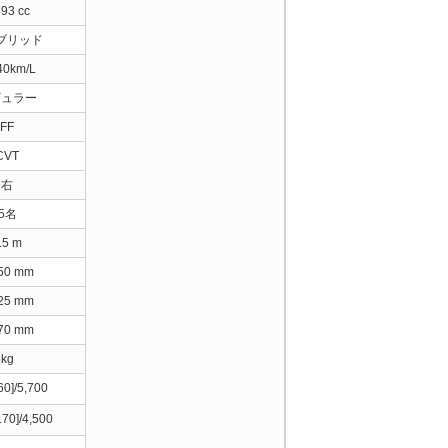
493 cc
ブリッド
40km/L
ギュラー
FF
CVT
右
5名
.5 m
850 mm
825 mm
470 mm
kg
60]/5,700
.70]/4,500