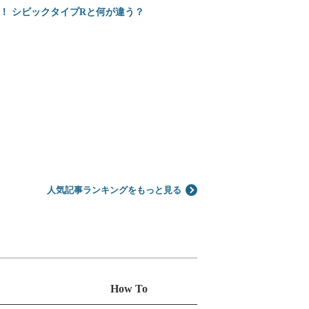
2
ミニバンの3列目は
位
売！ シビックタイプRと何が違う？
3
ホンダ 新型インテグ
位
4
カローラクロスとヴ
位
5
【2026年】プロが
位
人気記事ランキングをもっと見る
How To