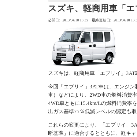
スズキ、軽商用車「エ
公開日:
2013/04/10 13:35
最終更新日:
2013/04/10 13:
スズキは、軽商用車「エブリイ」3AT
今回「エブリイ」3AT車は、エンジン
車）などにより、2WD車の燃料消費率を＋0
4WD車ともに15.4km/Lの燃料消
出ガス基準75％低減レベルの認定も
これらの変更により、「エブリイ」3
断基準」に適合するとともに、軽キャ