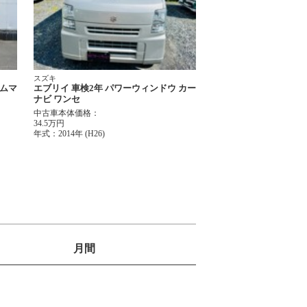
スズキ
ゴムマ
エブリイ 車検2年 パワーウィンドウ カー
ナビ ワンセ
中古車本体価格：
34.5万円
年式：
2014年 (H26)
月間
1
位