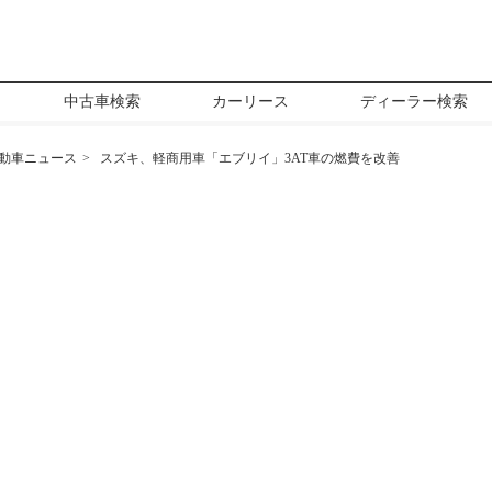
中古車検索
カーリース
ディーラー検索
動車ニュース
スズキ、軽商用車「エブリイ」3AT車の燃費を改善