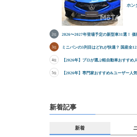
ホン
2
2026〜2027年登場予定の新型車31選！
位
3
ミニバンの3列目はどれが快適？ 国産全
位
4
【2026年】プロが選ぶ軽自動車おすすめ
位
5
【2026年】専門家おすすめ&ユーザー人気
位
新着記事
新着