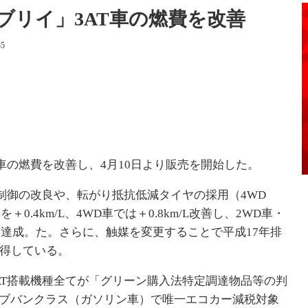
ブリイ」3AT車の燃費を改善
35
車の燃費を改善し、4月10日より販売を開始した。
制御の改良や、転がり抵抗低減タイヤの採用（4WD
.4km/L、4WD車では＋0.8km/L改善し、2WD車・
費率を達成。た。さらに、触媒を変更することで平成17年排
取得している。
AT搭載機種全てが「グリーン購入法特定調達物品等の判
ブバンクラス（ガソリン車）で唯一エコカー減税対象