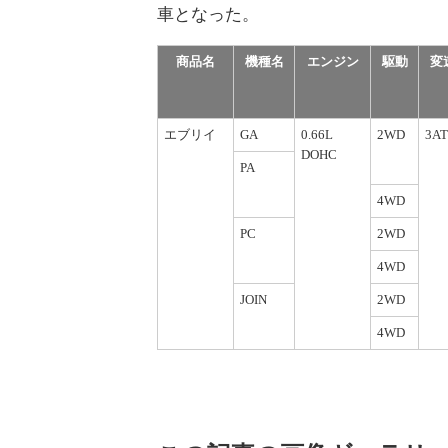
車となった。
商品名
機種名
エンジン
駆動
変
エブリイ
GA
0.66L
2WD
3AT
DOHC
PA
4WD
PC
2WD
4WD
JOIN
2WD
4WD