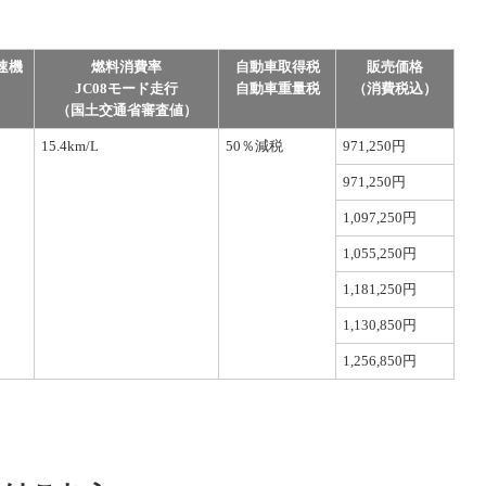
速機
燃料消費率
自動車取得税
販売価格
JC08モード走行
自動車重量税
（消費税込）
（国土交通省審査値）
15.4km/L
50％減税
971,250円
971,250円
1,097,250円
1,055,250円
1,181,250円
1,130,850円
1,256,850円