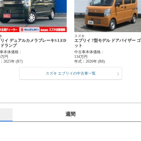
キ
スズキ
リイ デュアルカメラブレーキS LED
エブリイ 7型モデル ドアバイザー 
ッドランプ
ット
車本体価格：
中古車本体価格：
.5万円
134万円
：
2025年 (R7)
年式：
2026年 (R8)
スズキ エブリイの中古車一覧
週間