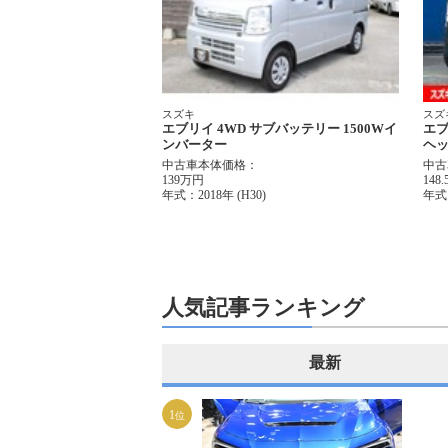
スズキ
スズ
エブリイ 4WD サブバッテリー 1500Wイ
エブ
ンバーター
ヘ
中古車本体価格：
中古
139万円
148
年式：
2018年 (H30)
年式
人気記事ランキング
最新
1
位