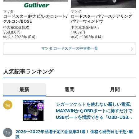
マツダ
マツダ
ロードスター 純ナビ/レカロシート/
ロードスター パワーステアリング
クルコン/BOSE
パワーウィンドウ
中古車本体価格：
中古車本体価格：
358.8万円
140万円
年式：
2022年 (R4)
年式：
1992年 (H4)
マツダ ロードスターの中古車一覧
人気記事ランキング
最新
週間
月間
シガーソケットを使わない新しい電源。
1
位
MAXWINからOBDポートに挿すだけで
USBポートを増設できる「OBD-USB...
2026〜2027年登場予定の新型車31選！ 価格や発売日を予想･解
2
位
説