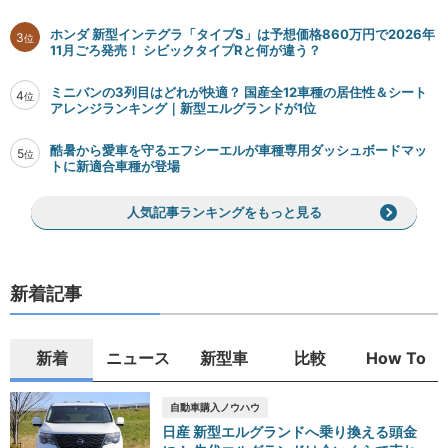
ホンダ 新型インテグラ「タイプS」は予想価格860万円で2026年
3
位
11月ごろ発売！ シビックタイプRと何が違う？
ミニバンの3列目はどれが快適？ 国産全12車種の居住性＆シート
4
位
アレンジランキング｜新型エルグランドが1位
酷暑から愛車を守るエフシーエルが車種専用ダッシュボードマッ
5
位
トに新適合車種が登場
人気記事ランキングをもっと見る
新着記事
新着
ニュース
新型車
比較
How To
自動車購入ノウハウ
日産 新型エルグランドへ乗り換える頭金