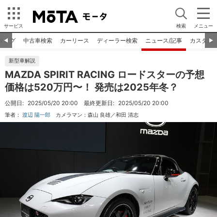
サービス
検索
メニュー
タログ
中古車検索
カーリース
ディーラー検索
ニュース/記事
カスタム
◀︎
▶︎
新型車解説
MAZDA SPIRIT RACING ロードスターの予想
価格は520万円〜！ 発売は2025年冬？
公開日:
2025/05/20 20:00
最終更新日:
2025/05/20 20:00
筆者：
渡辺 陽一郎
カメラマン：
森山 良雄／和田 清志