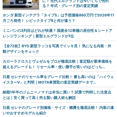
に！ 先代エルグランドは今いくらで売れ
る？ 年式・グレード別の査定実績
ホンダ 新型インテグラ「タイプS」は予想価格860万円で2026年11
月ごろ発売！ シビックタイプRと何が違う？
ミニバンの3列目はどれが快適？ 国産全12車種の居住性＆シートア
レンジランキング｜新型エルグランドが1位
【全72枚】BYD 新型ラッコを写真でイッキ見！ 気になる内装・外
観デザインをチェック
カローラクロスとヴェゼルをプロが徹底比較｜査定額が新車価格を
超えるグレードも！ リセール率・使い勝手が良いのはどっち...
日産 セレナのリセール率をグレード比較！ 最も高いのは「ハイウェ
イスターV」と判明｜MOTA車買取の査定実績データで...
納期1年半のジムニーノマドは本当に買い？ 試乗で判明した注意点
とは｜安く買って高く売る賢い購入術も解説
日産 セレナのグレード別価格・サイズ・燃費を徹底比較！ 内装の違
いやおすすめモデルも紹介