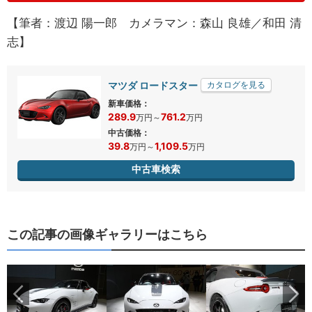
【筆者：渡辺 陽一郎 カメラマン：森山 良雄／和田 清
志】
マツダ ロードスター
カタログを見る
新車価格：
289.9
761.2
万円
～
万円
中古価格：
39.8
1,109.5
万円
～
万円
中古車検索
この記事の画像ギャラリーはこちら
ら