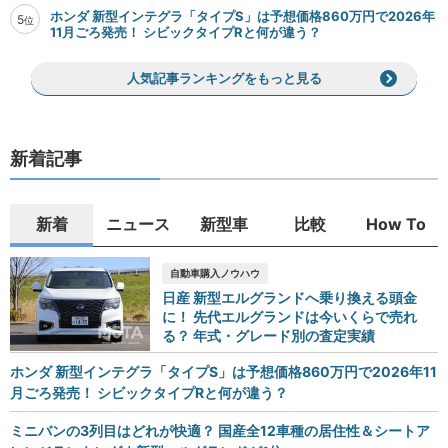
ホンダ 新型インテグラ「タイプS」は予想価格860万円で2026年
5
位
11月ごろ発売！ シビックタイプRと何が違う？
人気記事ランキングをもっと見る
新着記事
新着
ニュース
新型車
比較
How To
自動車購入ノウハウ
日産 新型エルグランドへ乗り換える頭金
に！ 先代エルグランドは今いくらで売れ
る？ 年式・グレード別の査定実績
ホンダ 新型インテグラ「タイプS」は予想価格860万円で2026年11
月ごろ発売！ シビックタイプRと何が違う？
ミニバンの3列目はどれが快適？ 国産全12車種の居住性＆シートア