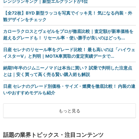
レンジランキング｜新型エルグランドが1位
【全72枚】BYD 新型ラッコを写真でイッキ見！ 気になる内装・外
観デザインをチェック
カローラクロスとヴェゼルをプロが徹底比較｜査定額が新車価格を
超えるグレードも！ リセール率・使い勝手が良いのはどっち...
日産 セレナのリセール率をグレード比較！ 最も高いのは「ハイウェ
イスターV」と判明｜MOTA車買取の査定実績データで...
納期1年半のジムニーノマドは本当に買い？ 試乗で判明した注意点
とは｜安く買って高く売る賢い購入術も解説
日産 セレナのグレード別価格・サイズ・燃費を徹底比較！ 内装の違
いやおすすめモデルも紹介
もっと見る
話題の業界トピックス・注目コンテンツ