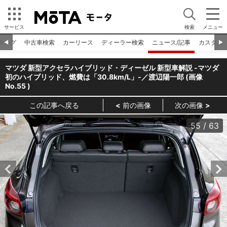
サービス
検索
メニュー
タログ
中古車検索
カーリース
ディーラー検索
ニュース/記事
カスタム
◀︎
▶︎
マツダ 新型アクセラハイブリッド・ディーゼル 新型車解説 -マツダ
初のハイブリッド、燃費は「30.8km/L」-／渡辺陽一郎 (画像
No.
55
)
この記事へ戻る
前の画像
次の画像
55
/
63