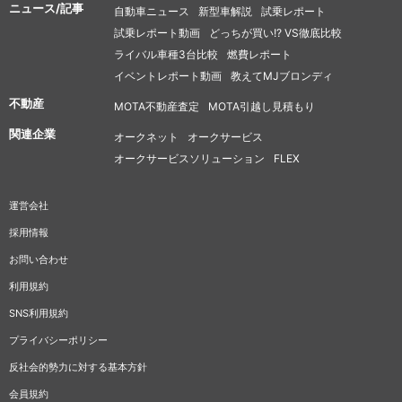
ニュース/記事
自動車ニュース
新型車解説
試乗レポート
試乗レポート動画
どっちが買い!? VS徹底比較
ライバル車種3台比較
燃費レポート
イベントレポート動画
教えてMJブロンディ
不動産
MOTA不動産査定
MOTA引越し見積もり
関連企業
オークネット
オークサービス
オークサービスソリューション
FLEX
運営会社
採用情報
お問い合わせ
利用規約
SNS利用規約
プライバシーポリシー
反社会的勢力に対する基本方針
会員規約