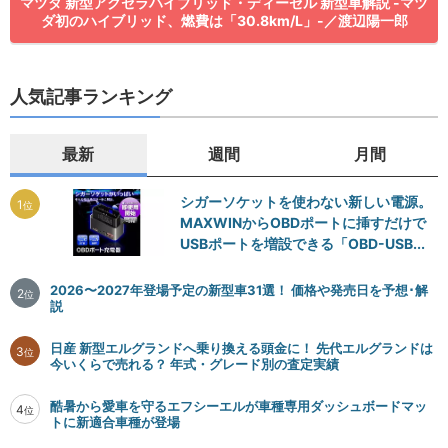
マツダ 新型アクセラハイブリッド・ディーゼル 新型車解説 -マツ
ダ初のハイブリッド、燃費は「30.8km/L」-／渡辺陽一郎
人気記事ランキング
最新
週間
月間
シガーソケットを使わない新しい電源。
1
位
MAXWINからOBDポートに挿すだけで
USBポートを増設できる「OBD-USB...
2026〜2027年登場予定の新型車31選！ 価格や発売日を予想･解
2
位
説
日産 新型エルグランドへ乗り換える頭金に！ 先代エルグランドは
3
位
今いくらで売れる？ 年式・グレード別の査定実績
酷暑から愛車を守るエフシーエルが車種専用ダッシュボードマッ
4
位
トに新適合車種が登場