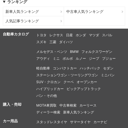
ランキング
新車人気ランキング
中古車人気ランキング
人気記事ランキング
自動車カタログ
トヨタ
レクサス
日産
ホンダ
マツダ
スバル
スズキ
三菱
ダイハツ
メルセデス・ベンツ
BMW
フォルクスワーゲン
アウディ
ミニ
ボルボ
ルノー
ジープ
プジョー
軽自動車
コンパクトカー
ハッチバック
セダン
ステーションワゴン・ツーリングワゴン
ミニバン
SUV・クロカン
クーペ
オープンカー
ハイブリッドカー
ピックアップトラック
バン・その他
購入・売却
MOTA車買取
中古車検索
カーリース
ディーラー検索
新車人気ランキング
カー用品
スタッドレスタイヤ
サマータイヤ
カーナビ