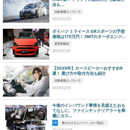
法も...
自動車購入ノウハウ
2025/02/21
ダイハツ ミライース GRスポーツの予想
価格は175万円！ 5MTのターボエンジ...
新型車解説
2025/01/21
【2025年】カースピーカーおすすめ9
選！ 選び方や取付方法も紹介
自動車購入ノウハウ
2024/12/10
今後のインバウンド事情を見据えたおも
てなしに、ファインテックツアラーを華
麗にカス...
PR
車のカスタムパーツ（カー用品）
2024/03/08