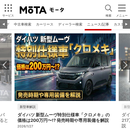
サービス
検索
メニュー
タログ
中古車検索
カーリース
ディーラー検索
ニュース/記事
カスタム
◀︎
▶︎
新型車解説
新
ーパ
ダイハツ 新型ムーヴ特別仕様車「クロメキ」の
ダイ
ると
価格は200万円〜!? 発売時期や専用装備を解説
21
説
2026/1/27