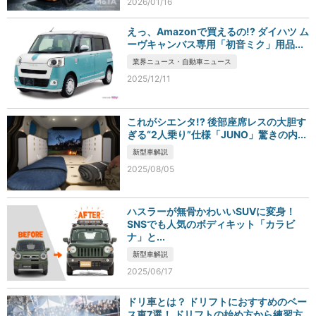
2026/01/16
えっ、Amazonで買えるの!? ダイハツ ム
ーヴキャンバス専用「初音ミク」用品...
業界ニュース・自動車ニュース
2025/12/11
これがシエンタ!? 後部座席レスの大胆す
ぎる“2人乗り”仕様「JUNO」驚きの内...
新型車解説
2025/08/05
ハスラーが無骨かわいいSUVに変身！
SNSでも人気のボディキット「カラビ
ナ」と...
新型車解説
2025/06/17
ドリ車とは？ ドリフトにおすすめのベー
ス車7選！ ドリフトの始め方から練習方