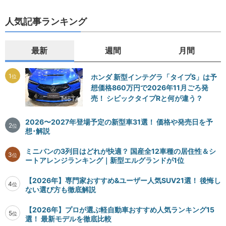
人気記事ランキング
最新
週間
月間
1
ホンダ 新型インテグラ「タイプS」は予
位
想価格860万円で2026年11月ごろ発
売！ シビックタイプRと何が違う？
2026〜2027年登場予定の新型車31選！ 価格や発売日を予
2
位
想･解説
ミニバンの3列目はどれが快適？ 国産全12車種の居住性＆シ
3
位
ートアレンジランキング｜新型エルグランドが1位
【2026年】専門家おすすめ&ユーザー人気SUV21選！ 後悔し
4
位
ない選び方も徹底解説
【2026年】プロが選ぶ軽自動車おすすめ人気ランキング15
5
位
選！ 最新モデルを徹底比較