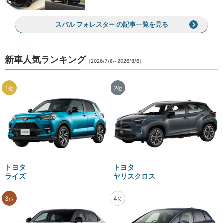
スバル フォレスター の記事一覧を見る
新車人気ランキング
（2026/7/6～2026/8/6）
1
2
位
位
トヨタ
トヨタ
ライズ
ヤリスクロス
3
4
位
位