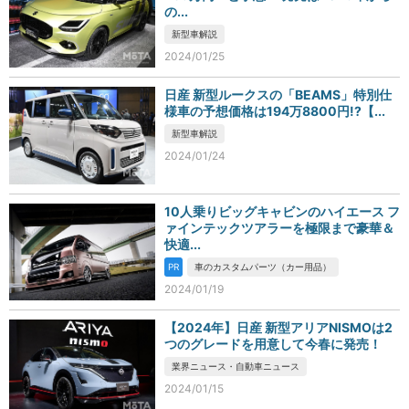
の...
新型車解説
2024/01/25
日産 新型ルークスの「BEAMS」特別仕
様車の予想価格は194万8800円!?【...
新型車解説
2024/01/24
10人乗りビッグキャビンのハイエース フ
ァインテックツアラーを極限まで豪華＆
快適...
PR
車のカスタムパーツ（カー用品）
2024/01/19
【2024年】日産 新型アリアNISMOは2
つのグレードを用意して今春に発売！
業界ニュース・自動車ニュース
2024/01/15