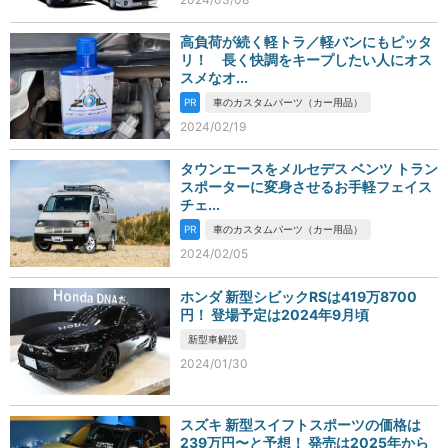
高負荷が続く軽トラ／軽バンにもピッタ
リ！ 長く快調をキープしたい人にオス
スメなオ...
PR
車のカスタムパーツ（カー用品）
2024/02/19
タウンエースをメルセデス ベンツ トラン
スポーターに変身させるお手軽フェイス
チェ...
PR
車のカスタムパーツ（カー用品）
2024/02/05
ホンダ 新型シビックRSは419万8700
円！ 登場予定は2024年9月頃
新型車解説
2024/01/30
スズキ 新型スイフトスポーツの価格は
239万円〜と予想！ 発売は2025年から