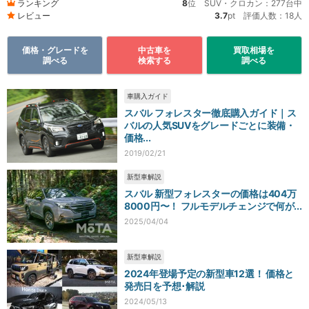
ランキング
8
位 SUV・クロカン：277台中
レビュー
3.7
pt 評価人数：18人
価格・グレードを
中古車を
買取相場を
調べる
検索する
調べる
車購入ガイド
スバル フォレスター徹底購入ガイド｜ス
バルの人気SUVをグレードごとに装備・
価格...
2019/02/21
新型車解説
スバル 新型フォレスターの価格は404万
8000円〜！ フルモデルチェンジで何が...
2025/04/04
新型車解説
2024年登場予定の新型車12選！ 価格と
発売日を予想･解説
2024/05/13