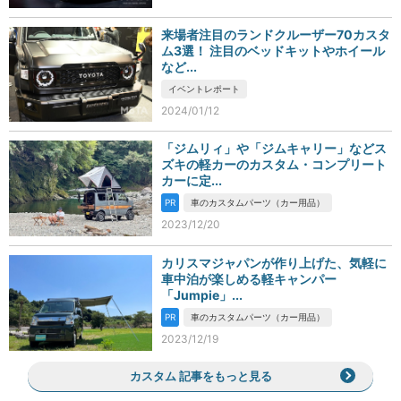
来場者注目のランドクルーザー70カスタ
ム3選！ 注目のベッドキットやホイール
など...
イベントレポート
2024/01/12
「ジムリィ」や「ジムキャリー」などス
ズキの軽カーのカスタム・コンプリート
カーに定...
PR
車のカスタムパーツ（カー用品）
2023/12/20
カリスマジャパンが作り上げた、気軽に
車中泊が楽しめる軽キャンパー
「Jumpie」...
PR
車のカスタムパーツ（カー用品）
2023/12/19
カスタム 記事をもっと見る