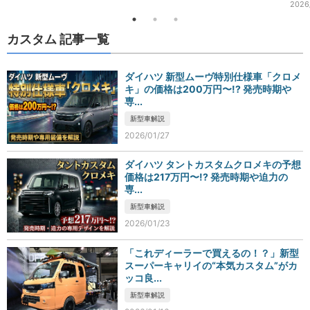
2026
カスタム 記事一覧
ダイハツ 新型ムーヴ特別仕様車「クロメ
キ」の価格は200万円〜!? 発売時期や
専...
新型車解説
2026/01/27
ダイハツ タントカスタムクロメキの予想
価格は217万円〜!? 発売時期や迫力の
専...
新型車解説
2026/01/23
「これディーラーで買えるの！？」新型
スーパーキャリイの“本気カスタム”がカ
ッコ良...
新型車解説