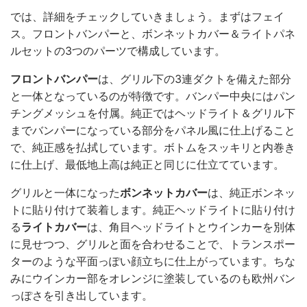
では、詳細をチェックしていきましょう。まずはフェイ
ス。フロントバンパーと、ボンネットカバー＆ライトパネ
ルセットの3つのパーツで構成しています。
フロントバンパー
は、グリル下の3連ダクトを備えた部分
と一体となっているのが特徴です。バンパー中央にはパン
チングメッシュを付属。純正ではヘッドライト＆グリル下
までバンパーになっている部分をパネル風に仕上げること
で、純正感を払拭しています。ボトムをスッキリと内巻き
に仕上げ、最低地上高は純正と同じに仕立てています。
グリルと一体になった
ボンネットカバー
は、純正ボンネッ
トに貼り付けて装着します。純正ヘッドライトに貼り付け
る
ライトカバー
は、角目ヘッドライトとウインカーを別体
に見せつつ、グリルと面を合わせることで、トランスポー
ターのような平面っぽい顔立ちに仕上がっています。ちな
みにウインカー部をオレンジに塗装しているのも欧州バン
っぽさを引き出しています。