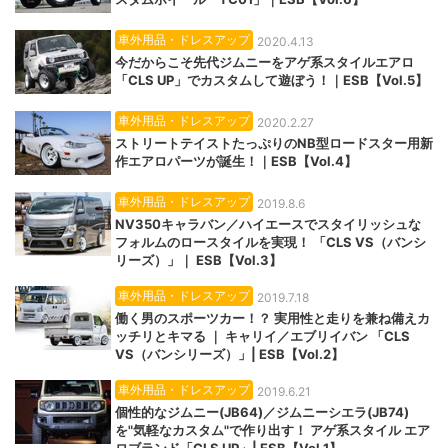
車外用品・ドレスアップ
2020.4.13
今だからこそ先代ジムニーをアゲ系スタイルエアロ
「CLS UP」でカスタムして遊ぼう！｜ESB【Vol.5】
車外用品・ドレスアップ
2020.2.27
ストリートテイストたっぷりのNB型ロードスター用新
作エアロパーツが誕生！｜ESB【Vol.4】
車外用品・ドレスアップ
2019.8.6
NV350キャラバン／ハイエースでスタイリッシュな
フォルムのロースタイルを実現！ 「CLS VS（バンシ
リーズ）」｜ ESB【Vol.3】
車外用品・ドレスアップ
2019.7.18
働く男のスポーツカー！？ 実用性と走りを兼ね備えカ
ッチリとキマる ｜ キャリイ／エブリイバン 「CLS
VS（バンシリーズ）」| ESB【Vol.2】
車外用品・ドレスアップ
2019.6.21
個性的なジムニー(JB64)／ジムニーシエラ(JB74)
を"気軽なカスタム"で作り出す！ アゲ系スタイル エア
ロブランド「CLS UP」| ESB【Vol.1】