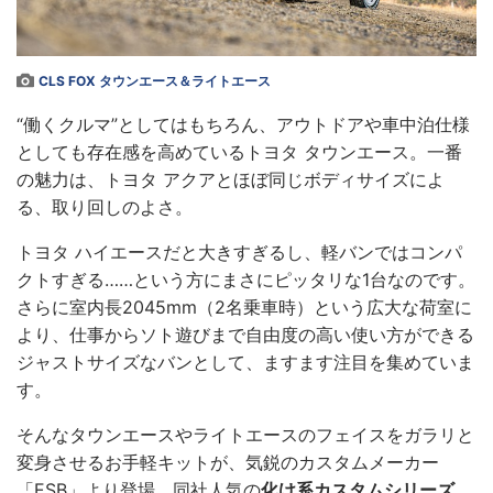
CLS FOX タウンエース＆ライトエース
“働くクルマ”としてはもちろん、アウトドアや車中泊仕様
としても存在感を高めているトヨタ タウンエース。一番
の魅力は、トヨタ アクアとほぼ同じボディサイズによ
る、取り回しのよさ。
トヨタ ハイエースだと大きすぎるし、軽バンではコンパ
クトすぎる……という方にまさにピッタリな1台なのです。
さらに室内長2045mm（2名乗車時）という広大な荷室に
より、仕事からソト遊びまで自由度の高い使い方ができる
ジャストサイズなバンとして、ますます注目を集めていま
す。
そんなタウンエースやライトエースのフェイスをガラリと
変身させるお手軽キットが、気鋭のカスタムメーカー
「ESB」より登場。同社人気の
化け系カスタムシリーズ