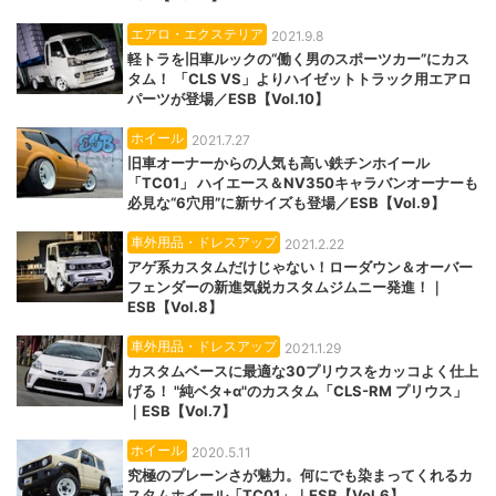
エアロ・エクステリア
2021.9.8
軽トラを旧車ルックの“働く男のスポーツカー”にカス
タム！ 「CLS VS」よりハイゼットトラック用エアロ
パーツが登場／ESB【Vol.10】
ホイール
2021.7.27
旧車オーナーからの人気も高い鉄チンホイール
「TC01」 ハイエース＆NV350キャラバンオーナーも
必見な“6穴用”に新サイズも登場／ESB【Vol.9】
車外用品・ドレスアップ
2021.2.22
アゲ系カスタムだけじゃない！ローダウン＆オーバー
フェンダーの新進気鋭カスタムジムニー発進！｜
ESB【Vol.8】
車外用品・ドレスアップ
2021.1.29
カスタムベースに最適な30プリウスをカッコよく仕上
げる！ "純ベタ+α"のカスタム「CLS-RM プリウス」
｜ESB【Vol.7】
ホイール
2020.5.11
究極のプレーンさが魅力。何にでも染まってくれるカ
スタムホイール「TC01」｜ESB【Vol.6】