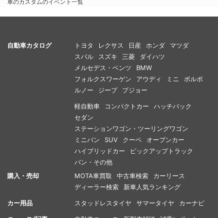
車のカスタムのイベント一覧
自動車カタログ
トヨタ
レクサス
日産
ホンダ
マツダ
スバル
スズキ
三菱
ダイハツ
メルセデス・ベンツ
BMW
フォルクスワーゲン
アウディ
ミニ
ボルボ
ルノー
ジープ
プジョー
軽自動車
コンパクトカー
ハッチバック
セダン
ステーションワゴン・ツーリングワゴン
ミニバン
SUV
クーペ
オープンカー
ハイブリッドカー
ピックアップトラック
バン・その他
購入・売却
MOTA車買取
中古車検索
カーリース
ディーラー検索
新車人気ランキング
カー用品
スタッドレスタイヤ
サマータイヤ
カーナビ