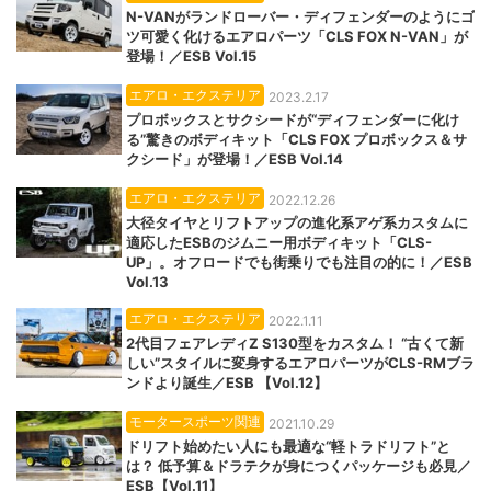
N-VANがランドローバー・ディフェンダーのようにゴ
ツ可愛く化けるエアロパーツ「CLS FOX N-VAN」が
登場！／ESB Vol.15
エアロ・エクステリア
2023.2.17
プロボックスとサクシードが“ディフェンダーに化け
る”驚きのボディキット「CLS FOX プロボックス＆サ
クシード」が登場！／ESB Vol.14
エアロ・エクステリア
2022.12.26
大径タイヤとリフトアップの進化系アゲ系カスタムに
適応したESBのジムニー用ボディキット「CLS-
UP」。オフロードでも街乗りでも注目の的に！／ESB
Vol.13
エアロ・エクステリア
2022.1.11
2代目フェアレディZ S130型をカスタム！ “古くて新
しい”スタイルに変身するエアロパーツがCLS-RMブラ
ンドより誕生／ESB 【Vol.12】
モータースポーツ関連
2021.10.29
ドリフト始めたい人にも最適な“軽トラドリフト”と
は？ 低予算＆ドラテクが身につくパッケージも必見／
ESB【Vol.11】