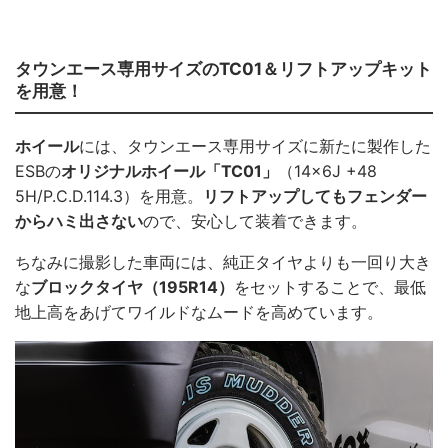
タウンエース専用サイズのTC01＆リフトアップキット
を用意！
ホイール
には、タウンエース専用サイズに新たに製作した
ESBの
オリジナルホイール「TC01」
（14×6J +48
5H/P.C.D.114.3）を用意。
リフトアップしてもフェンダー
からハミ出さない
ので、安心して装着できます。
ちなみに撮影した車両には、純正タイヤよりも一回り大き
な
ブロックタイヤ（195R14）
をセットすることで、最低
地上高をあげてワイルドなムードを高めています。