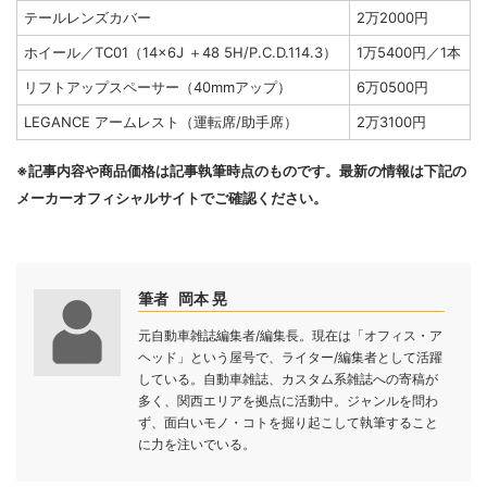
テールレンズカバー
2万2000円
ホイール／TC01（14×6J ＋48 5H/P.C.D.114.3）
1万5400円／1本
リフトアップスペーサー（40mmアップ）
6万0500円
LEGANCE アームレスト（運転席/助手席）
2万3100円
※記事内容や商品価格は記事執筆時点のものです。最新の情報は下記の
メーカーオフィシャルサイトでご確認ください。
筆者 岡本 晃
元自動車雑誌編集者/編集長。現在は「オフィス・ア
ヘッド」という屋号で、ライター/編集者として活躍
している。自動車雑誌、カスタム系雑誌への寄稿が
多く、関西エリアを拠点に活動中。ジャンルを問わ
ず、面白いモノ・コトを掘り起こして執筆すること
に力を注いでいる。