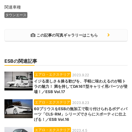
関連車種
タウンエース
この記事の写真ギャラリーはこちら
ESBの関連記事
エアロ・エクステリア
2023.9.22
イジる楽しさ＆操る歓びを、手軽に味わえるのが軽ト
ラの魅力！ 満を持してDA16T型キャリイ用パーツが登
場！／ESB Vol.17
エアロ・エクステリア
2023.8.23
60プリウスをESBの無加工で取り付けられるボディパ
ーツ「CLS-RM」シリーズでさらにスポーティに仕上
げる！／ESB Vol.16
エアロ・エクステリア
2023.4.5