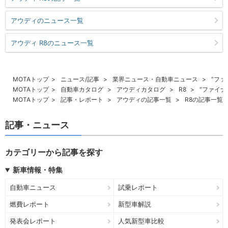
アウディのニュース一覧
アウディ R8のニュース一覧
MOTAトップ
ニュース/記事
業界ニュース・自動車ニュース
“ファ
MOTAトップ
自動車カタログ
アウディカタログ
R8
“ファイナ
MOTAトップ
記事・レポート
アウディの記事一覧
R8の記事一覧
記事・ニュース
カテゴリーから記事を探す
新車情報・特集
自動車ニュース
試乗レポート
燃費レポート
新型車解説
発表会レポート
人気新型車比較