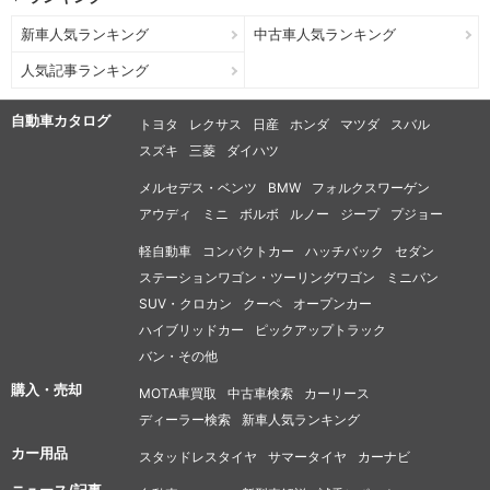
新車人気ランキング
中古車人気ランキング
人気記事ランキング
自動車カタログ
トヨタ
レクサス
日産
ホンダ
マツダ
スバル
スズキ
三菱
ダイハツ
メルセデス・ベンツ
BMW
フォルクスワーゲン
アウディ
ミニ
ボルボ
ルノー
ジープ
プジョー
軽自動車
コンパクトカー
ハッチバック
セダン
ステーションワゴン・ツーリングワゴン
ミニバン
SUV・クロカン
クーペ
オープンカー
ハイブリッドカー
ピックアップトラック
バン・その他
購入・売却
MOTA車買取
中古車検索
カーリース
ディーラー検索
新車人気ランキング
カー用品
スタッドレスタイヤ
サマータイヤ
カーナビ