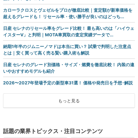
カローラクロスとヴェゼルをプロが徹底比較｜査定額が新車価格を
超えるグレードも！ リセール率・使い勝手が良いのはどっち...
日産 セレナのリセール率をグレード比較！ 最も高いのは「ハイウェ
イスターV」と判明｜MOTA車買取の査定実績データで...
納期1年半のジムニーノマドは本当に買い？ 試乗で判明した注意点
とは｜安く買って高く売る賢い購入術も解説
日産 セレナのグレード別価格・サイズ・燃費を徹底比較！ 内装の違
いやおすすめモデルも紹介
2026〜2027年登場予定の新型車31選！ 価格や発売日を予想･解説
もっと見る
話題の業界トピックス・注目コンテンツ