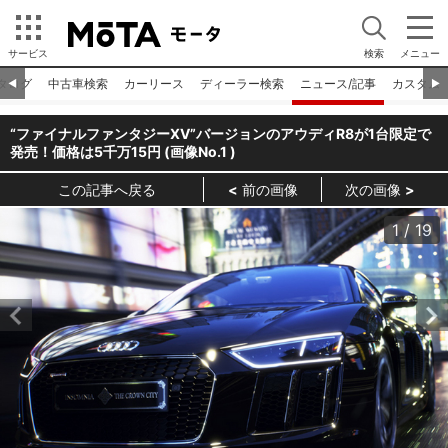
サービス
検索
メニュー
タログ
中古車検索
カーリース
ディーラー検索
ニュース/記事
カスタム
◀︎
▶︎
“ファイナルファンタジーXV”バージョンのアウディR8が1台限定で
発売！価格は5千万15円 (画像No.
1
)
この記事へ戻る
前の画像
次の画像
1
/
19