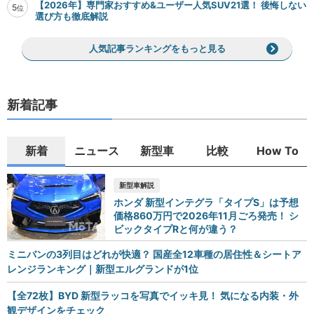
【2026年】専門家おすすめ&ユーザー人気SUV21選！ 後悔しない
5
位
選び方も徹底解説
人気記事ランキングをもっと見る
新着記事
新着
ニュース
新型車
比較
How To
新型車解説
ホンダ 新型インテグラ「タイプS」は予想
価格860万円で2026年11月ごろ発売！ シ
ビックタイプRと何が違う？
ミニバンの3列目はどれが快適？ 国産全12車種の居住性＆シートア
レンジランキング｜新型エルグランドが1位
【全72枚】BYD 新型ラッコを写真でイッキ見！ 気になる内装・外
観デザインをチェック