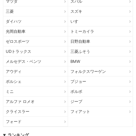
マツダ
スバル
三菱
スズキ
ダイハツ
いすゞ
光岡自動車
トミーカイラ
ゼロスポーツ
日野自動車
UDトラックス
三菱ふそう
メルセデス・ベンツ
BMW
アウディ
フォルクスワーゲン
ポルシェ
プジョー
ミニ
ボルボ
アルファ ロメオ
ジープ
クライスラー
フィアット
フォード
ランキング