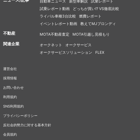
ニュース/記事
自動車ニュース
新型車解説
試乗レポート
試乗レポート動画
どっちが買い!? VS徹底比較
ライバル車種3台比較
燃費レポート
イベントレポート動画
教えてMJブロンディ
不動産
MOTA不動産査定
MOTA引越し見積もり
関連企業
オークネット
オークサービス
オークサービスソリューション
FLEX
運営会社
採用情報
お問い合わせ
利用規約
SNS利用規約
プライバシーポリシー
反社会的勢力に対する基本方針
会員規約