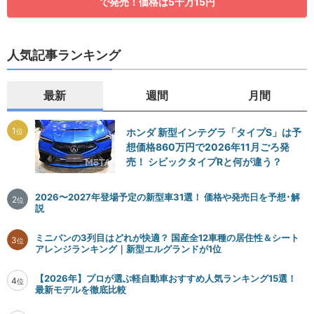
で発売！価格は5千万15円
人気記事ランキング
最新
週間
月間
1
ホンダ 新型インテグラ「タイプS」は予
位
想価格860万円で2026年11月ごろ発
売！ シビックタイプRと何が違う？
2026〜2027年登場予定の新型車31選！ 価格や発売日を予想･解
2
位
説
ミニバンの3列目はどれが快適？ 国産全12車種の居住性＆シート
3
位
アレンジランキング｜新型エルグランドが1位
【2026年】プロが選ぶ軽自動車おすすめ人気ランキング15選！
4
位
最新モデルを徹底比較