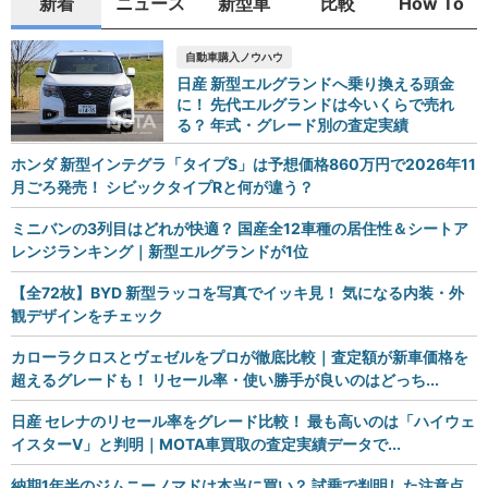
新着
ニュース
新型車
比較
How To
自動車購入ノウハウ
日産 新型エルグランドへ乗り換える頭金
に！ 先代エルグランドは今いくらで売れ
る？ 年式・グレード別の査定実績
ホンダ 新型インテグラ「タイプS」は予想価格860万円で2026年11
月ごろ発売！ シビックタイプRと何が違う？
ミニバンの3列目はどれが快適？ 国産全12車種の居住性＆シートア
レンジランキング｜新型エルグランドが1位
【全72枚】BYD 新型ラッコを写真でイッキ見！ 気になる内装・外
観デザインをチェック
カローラクロスとヴェゼルをプロが徹底比較｜査定額が新車価格を
超えるグレードも！ リセール率・使い勝手が良いのはどっち...
日産 セレナのリセール率をグレード比較！ 最も高いのは「ハイウェ
イスターV」と判明｜MOTA車買取の査定実績データで...
納期1年半のジムニーノマドは本当に買い？ 試乗で判明した注意点