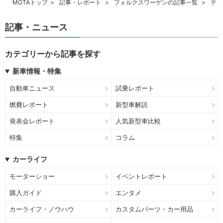
MOTAトップ
記事・レポート
フォルクスワーゲンの記事一覧
ティ
記事・ニュース
カテゴリーから記事を探す
新車情報・特集
自動車ニュース
試乗レポート
燃費レポート
新型車解説
発表会レポート
人気新型車比較
特集
コラム
カーライフ
モーターショー
イベントレポート
購入ガイド
エンタメ
カーライフ・ノウハウ
カスタムパーツ・カー用品