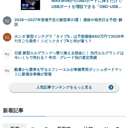
MAXWINからOBDポートに挿すだけで
USBポートを増設できる「OBD-USB...
2026〜2027年登場予定の新型車31選！ 価格や発売日を予想･解
2
位
説
ホンダ 新型インテグラ「タイプS」は予想価格860万円で2026年
3
位
11月ごろ発売！ シビックタイプRと何が違う？
日産 新型エルグランドへ乗り換える頭金に！ 先代エルグランドは
4
位
今いくらで売れる？ 年式・グレード別の査定実績
酷暑から愛車を守るエフシーエルが車種専用ダッシュボードマッ
5
位
トに新適合車種が登場
人気記事ランキングをもっと見る
新着記事