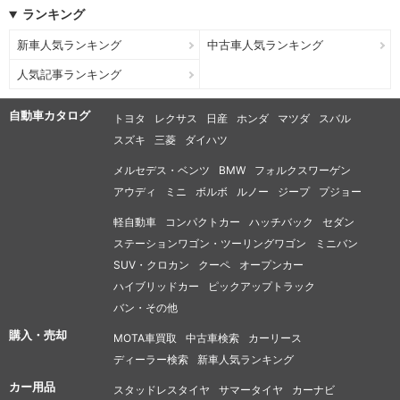
ランキング
新車人気ランキング
中古車人気ランキング
人気記事ランキング
自動車カタログ
トヨタ
レクサス
日産
ホンダ
マツダ
スバル
スズキ
三菱
ダイハツ
メルセデス・ベンツ
BMW
フォルクスワーゲン
アウディ
ミニ
ボルボ
ルノー
ジープ
プジョー
軽自動車
コンパクトカー
ハッチバック
セダン
ステーションワゴン・ツーリングワゴン
ミニバン
SUV・クロカン
クーペ
オープンカー
ハイブリッドカー
ピックアップトラック
バン・その他
購入・売却
MOTA車買取
中古車検索
カーリース
ディーラー検索
新車人気ランキング
カー用品
スタッドレスタイヤ
サマータイヤ
カーナビ