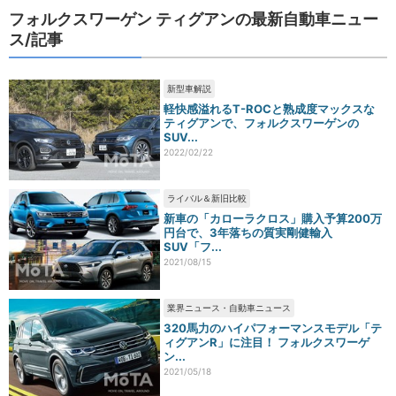
フォルクスワーゲン ティグアンの最新自動車ニュー
ス/記事
新型車解説
軽快感溢れるT-ROCと熟成度マックスな
ティグアンで、フォルクスワーゲンの
SUV...
2022/02/22
ライバル＆新旧比較
新車の「カローラクロス」購入予算200万
円台で、3年落ちの質実剛健輸入
SUV「フ...
2021/08/15
業界ニュース・自動車ニュース
320馬力のハイパフォーマンスモデル「テ
ィグアンR」に注目！ フォルクスワーゲ
ン...
2021/05/18