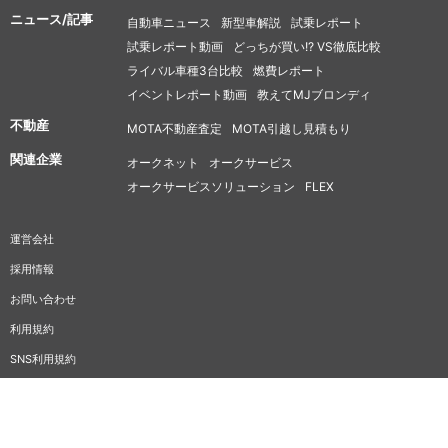
ニュース/記事
自動車ニュース
新型車解説
試乗レポート
試乗レポート動画
どっちが買い!? VS徹底比較
ライバル車種3台比較
燃費レポート
イベントレポート動画
教えてMJブロンディ
不動産
MOTA不動産査定
MOTA引越し見積もり
関連企業
オークネット
オークサービス
オークサービスソリューション
FLEX
運営会社
採用情報
お問い合わせ
利用規約
SNS利用規約
プライバシーポリシー
反社会的勢力に対する基本方針