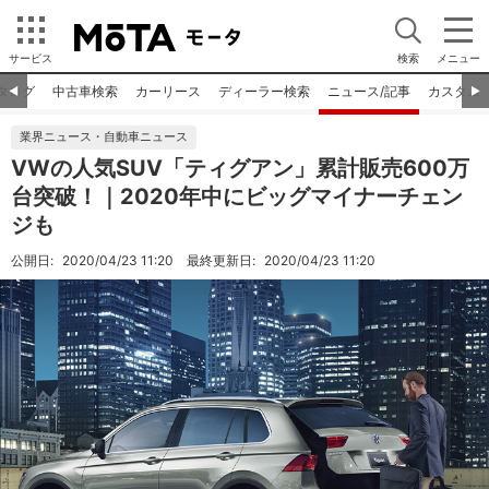
サービス
検索
メニュー
タログ
中古車検索
カーリース
ディーラー検索
ニュース/記事
カスタム
◀︎
▶︎
業界ニュース・自動車ニュース
VWの人気SUV「ティグアン」累計販売600万
台突破！｜2020年中にビッグマイナーチェン
ジも
公開日:
2020/04/23 11:20
最終更新日:
2020/04/23 11:20