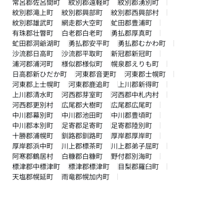
常呂郡佐呂間町
紋別郡遠軽町
紋別郡湧別町
紋別郡滝上町
紋別郡興部町
紋別郡西興部村
紋別郡雄武町
網走郡大空町
虻田郡豊浦町
有珠郡壮瞥町
白老郡白老町
勇払郡厚真町
虻田郡洞爺湖町
勇払郡安平町
勇払郡むかわ町
沙流郡日高町
沙流郡平取町
新冠郡新冠町
浦河郡浦河町
様似郡様似町
幌泉郡えりも町
日高郡新ひだか町
河東郡音更町
河東郡士幌町
河東郡上士幌町
河東郡鹿追町
上川郡新得町
上川郡清水町
河西郡芽室町
河西郡中札内村
河西郡更別村
広尾郡大樹町
広尾郡広尾町
中川郡幕別町
中川郡池田町
中川郡豊頃町
中川郡本別町
足寄郡足寄町
足寄郡陸別町
十勝郡浦幌町
釧路郡釧路町
厚岸郡厚岸町
厚岸郡浜中町
川上郡標茶町
川上郡弟子屈町
阿寒郡鶴居村
白糠郡白糠町
野付郡別海町
標津郡中標津町
標津郡標津町
目梨郡羅臼町
天塩郡幌延町
雨竜郡幌加内町