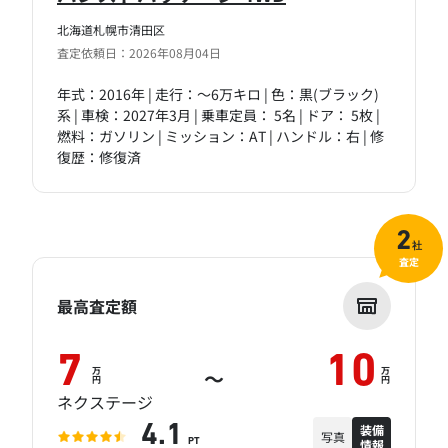
北海道札幌市清田区
査定依頼日：2026年08月04日
年式：2016年 | 走行：～6万キロ | 色：黒(ブラック)
系 | 車検：2027年3月 | 乗車定員： 5名 | ドア： 5枚 |
燃料：ガソリン | ミッション：AT | ハンドル：右 | 修
復歴：修復済
2
社
査定
最高査定額
7
10
万
万
～
円
円
ネクステージ
装備
4.1
写真
情報
PT