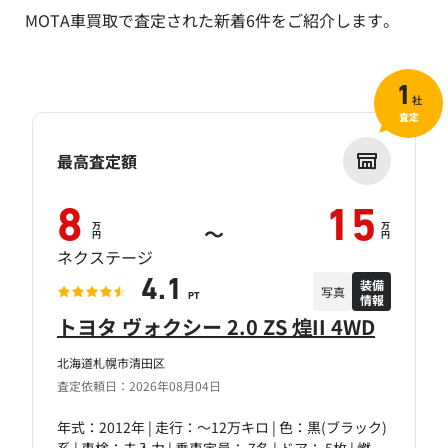
MOTA車買取で査定された新着6件をご紹介します。
1
社
査定
最高査定額
8
15
万
万
～
円
円
ネクステージ
装備
4.1
写真
情報
PT
トヨタ ヴォクシー 2.0 ZS 煌II 4WD
北海道札幌市清田区
査定依頼日：2026年08月04日
年式：2012年 | 走行：～12万キロ | 色：黒(ブラック)