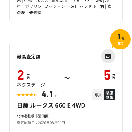
系 | 車検：未入力 | 乗車定員： 7名 | ドア： 5枚 | 燃
料：ガソリン | ミッション：CVT | ハンドル：右 | 修
復歴：未修復
1
社
査定
最高査定額
2
5
万
万
～
円
円
ネクステージ
装備
4.1
写真
情報
PT
日産 ルークス 660 E 4WD
北海道札幌市清田区
査定依頼日：2026年08月04日