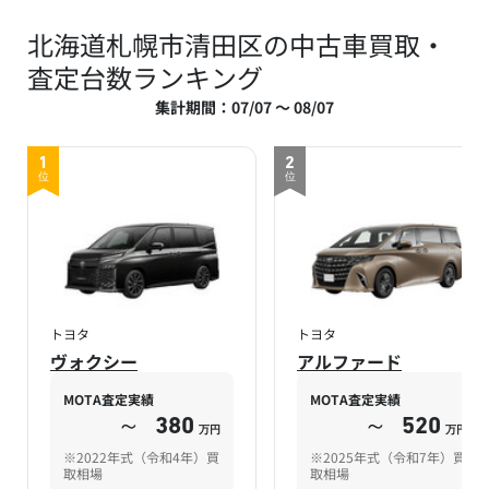
北海道札幌市清田区の中古車買取・
査定台数ランキング
集計期間：07/07 ～ 08/07
1
2
位
位
トヨタ
トヨタ
ヴォクシー
アルファード
MOTA査定実績
MOTA査定実績
～
380
～
520
万円
万円
※2022年式（令和4年）買
※2025年式（令和7年）買
取相場
取相場