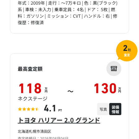
年式：2009年 | 走行：～7万キロ | 色：黒(ブラック)
系 | 車検：未入力 | 乗車定員： 4名 | ドア： 5枚 | 燃
料：ガソリン | ミッション：CVT | ハンドル：右 | 修
復歴：修復済
2
社
査定
最高査定額
118
130
万
万
～
円
円
ネクステージ
装備
4.1
写真
情報
PT
トヨタ ハリアー 2.0 グランド
北海道札幌市清田区
査定依頼日：2026年08月04日