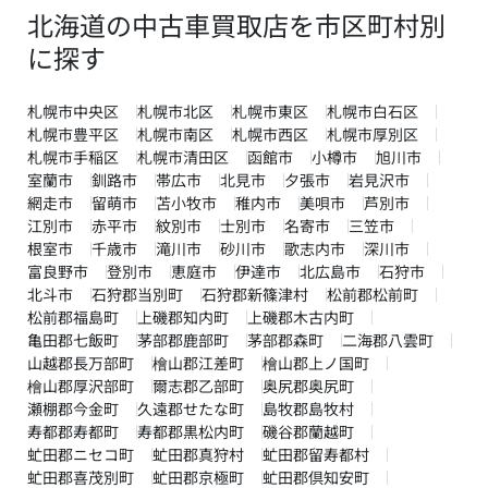
北海道の中古車買取店を市区町村別
に探す
札幌市中央区
札幌市北区
札幌市東区
札幌市白石区
札幌市豊平区
札幌市南区
札幌市西区
札幌市厚別区
札幌市手稲区
札幌市清田区
函館市
小樽市
旭川市
室蘭市
釧路市
帯広市
北見市
夕張市
岩見沢市
網走市
留萌市
苫小牧市
稚内市
美唄市
芦別市
江別市
赤平市
紋別市
士別市
名寄市
三笠市
根室市
千歳市
滝川市
砂川市
歌志内市
深川市
富良野市
登別市
恵庭市
伊達市
北広島市
石狩市
北斗市
石狩郡当別町
石狩郡新篠津村
松前郡松前町
松前郡福島町
上磯郡知内町
上磯郡木古内町
亀田郡七飯町
茅部郡鹿部町
茅部郡森町
二海郡八雲町
山越郡長万部町
檜山郡江差町
檜山郡上ノ国町
檜山郡厚沢部町
爾志郡乙部町
奥尻郡奥尻町
瀬棚郡今金町
久遠郡せたな町
島牧郡島牧村
寿都郡寿都町
寿都郡黒松内町
磯谷郡蘭越町
虻田郡ニセコ町
虻田郡真狩村
虻田郡留寿都村
虻田郡喜茂別町
虻田郡京極町
虻田郡倶知安町