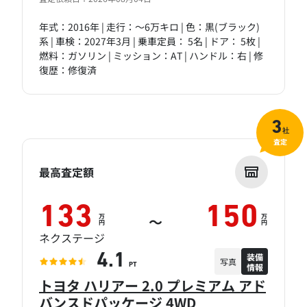
年式：2016年 | 走行：～6万キロ | 色：黒(ブラック)
系 | 車検：2027年3月 | 乗車定員： 5名 | ドア： 5枚 |
燃料：ガソリン | ミッション：AT | ハンドル：右 | 修
復歴：修復済
3
社
査定
最高査定額
133
150
万
万
～
円
円
ネクステージ
装備
4.1
写真
情報
PT
トヨタ ハリアー 2.0 プレミアム アド
バンスドパッケージ 4WD