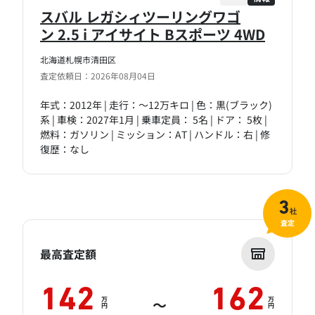
スバル レガシィツーリングワゴ
ン 2.5 i アイサイト Bスポーツ 4WD
北海道札幌市清田区
査定依頼日：2026年08月04日
年式：2012年 | 走行：～12万キロ | 色：黒(ブラック)
系 | 車検：2027年1月 | 乗車定員： 5名 | ドア： 5枚 |
燃料：ガソリン | ミッション：AT | ハンドル：右 | 修
復歴：なし
3
社
査定
最高査定額
142
162
万
万
～
円
円