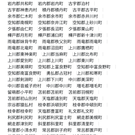
岩内郡共和町
岩内郡岩内町
古宇郡泊村
古宇郡神恵内村
積丹郡積丹町
古平郡古平町
余市郡仁木町
余市郡余市町
余市郡赤井川村
空知郡南幌町
空知郡奈井江町
空知郡上砂川町
夕張郡由仁町
夕張郡長沼町
夕張郡栗山町
樺戸郡月形町
樺戸郡浦臼町
樺戸郡新十津川町
雨竜郡妹背牛町
雨竜郡秩父別町
雨竜郡雨竜町
雨竜郡北竜町
雨竜郡沼田町
上川郡鷹栖町
上川郡東神楽町
上川郡当麻町
上川郡比布町
上川郡愛別町
上川郡上川町
上川郡東川町
上川郡美瑛町
空知郡上富良野町
空知郡中富良野町
空知郡南富良野町
勇払郡占冠村
上川郡和寒町
上川郡剣淵町
上川郡下川町
中川郡美深町
中川郡音威子府村
中川郡中川町
増毛郡増毛町
留萌郡小平町
苫前郡苫前町
苫前郡羽幌町
苫前郡初山別村
天塩郡遠別町
天塩郡天塩町
宗谷郡猿払村
枝幸郡浜頓別町
枝幸郡中頓別町
枝幸郡枝幸町
天塩郡豊富町
礼文郡礼文町
利尻郡利尻町
利尻郡利尻富士町
網走郡美幌町
網走郡津別町
斜里郡斜里町
斜里郡清里町
斜里郡小清水町
常呂郡訓子府町
常呂郡置戸町