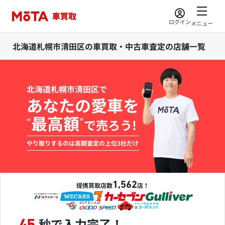
ログイン
メニュー
北海道札幌市清田区の車買取・中古車査定の店舗一覧
北海道札幌市清田区で
あなたの愛車を
最高額
“
”
で売ろう!
やり取りするのは高額査定の上位3社だけ
1,562
提携買取店数
店！
秒で入力完了！