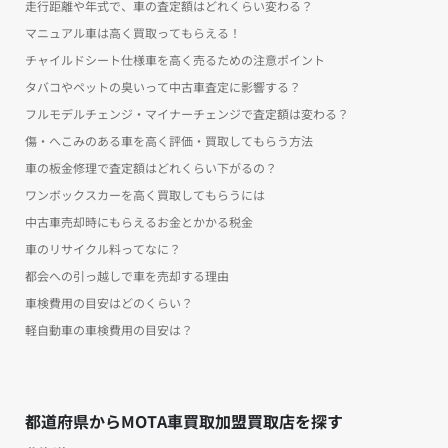
走行距離や年式で、車の査定額はどれくらい変わる？
マニュアル車は高く買取ってもらえる！
チャイルドシート仕様車を高く売るための注意ポイント
タバコやペットの臭いって中古車査定に影響する？
フルモデルチェンジ・マイナーチェンジで査定額は変わる？
傷・へこみのある車を高く評価・買取してもらう方法
車の板金修理で査定額はどれくらい下がるの？
ワンボックスカーを高く買取してもらうには
中古車売却時にもらえるお金とかかる税金
車のリサイクル料ってなに？
都会への引っ越しで車を売却する理由
車検費用の目安はどのくらい？
軽自動車の車検費用の目安は？
都道府県からMOTA車買取加盟買取店を探す