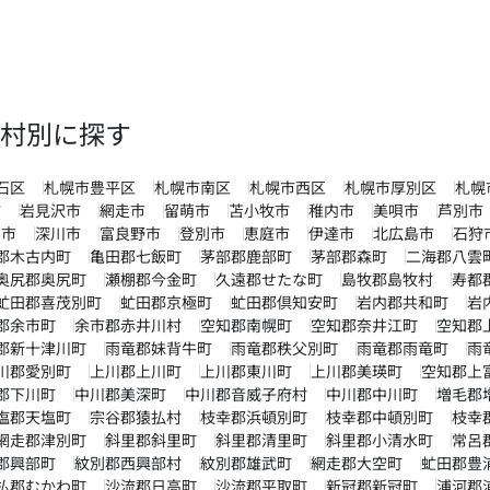
村別に探す
石区
札幌市豊平区
札幌市南区
札幌市西区
札幌市厚別区
札幌
市
岩見沢市
網走市
留萌市
苫小牧市
稚内市
美唄市
芦別市
内市
深川市
富良野市
登別市
恵庭市
伊達市
北広島市
石狩
郡木古内町
亀田郡七飯町
茅部郡鹿部町
茅部郡森町
二海郡八雲
奥尻郡奥尻町
瀬棚郡今金町
久遠郡せたな町
島牧郡島牧村
寿都
虻田郡喜茂別町
虻田郡京極町
虻田郡倶知安町
岩内郡共和町
岩
郡余市町
余市郡赤井川村
空知郡南幌町
空知郡奈井江町
空知郡
郡新十津川町
雨竜郡妹背牛町
雨竜郡秩父別町
雨竜郡雨竜町
雨
川郡愛別町
上川郡上川町
上川郡東川町
上川郡美瑛町
空知郡上
郡下川町
中川郡美深町
中川郡音威子府村
中川郡中川町
増毛郡
塩郡天塩町
宗谷郡猿払村
枝幸郡浜頓別町
枝幸郡中頓別町
枝幸
網走郡津別町
斜里郡斜里町
斜里郡清里町
斜里郡小清水町
常呂
郡興部町
紋別郡西興部村
紋別郡雄武町
網走郡大空町
虻田郡豊
払郡むかわ町
沙流郡日高町
沙流郡平取町
新冠郡新冠町
浦河郡