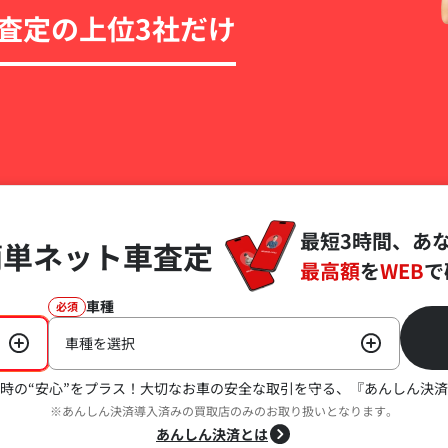
査定の上位3社だけ
最短3時間、あ
簡単ネット車査定
最高額
を
WEB
で
車種
必須
車種を選択
時の“安心”をプラス！
大切なお車の安全な取引を守る、『あんしん決済
※あんしん決済導入済みの買取店のみのお取り扱いとなります。
あんしん決済とは