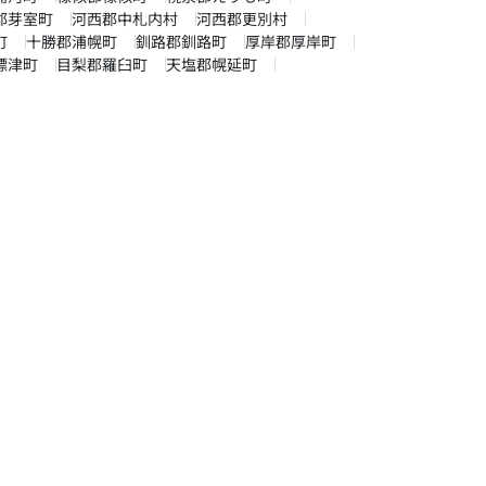
郡芽室町
河西郡中札内村
河西郡更別村
町
十勝郡浦幌町
釧路郡釧路町
厚岸郡厚岸町
標津町
目梨郡羅臼町
天塩郡幌延町