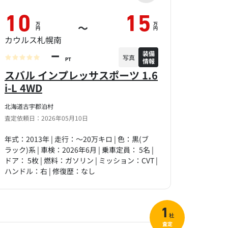
10
15
万
万
～
円
円
カウルス札幌南
装備
－
写真
情報
PT
スバル インプレッサスポーツ 1.6
i-L 4WD
北海道古宇郡泊村
査定依頼日：2026年05月10日
年式：2013年 | 走行：～20万キロ | 色：黒(ブ
ラック)系 | 車検：2026年6月 | 乗車定員： 5名 |
ドア： 5枚 | 燃料：ガソリン | ミッション：CVT |
ハンドル：右 | 修復歴：なし
1
社
査定