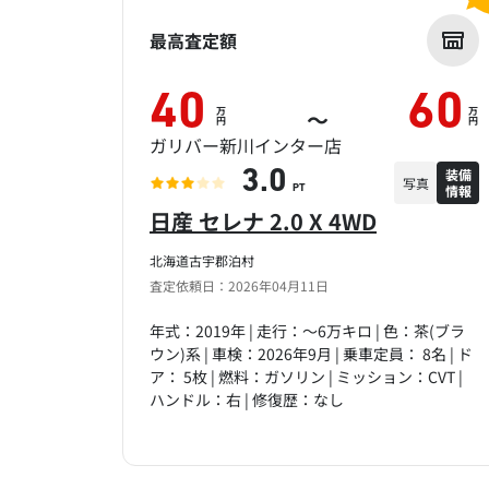
最高査定額
40
60
万
万
～
円
円
ガリバー新川インター店
装備
3.0
写真
情報
PT
日産 セレナ 2.0 X 4WD
北海道古宇郡泊村
査定依頼日：2026年04月11日
年式：2019年 | 走行：～6万キロ | 色：茶(ブラ
ウン)系 | 車検：2026年9月 | 乗車定員： 8名 | ド
ア： 5枚 | 燃料：ガソリン | ミッション：CVT |
ハンドル：右 | 修復歴：なし