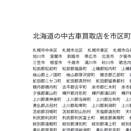
北海道の中古車買取店を市区町
札幌市中央区
札幌市北区
札幌市東区
札幌市白
旭川市
室蘭市
釧路市
帯広市
北見市
夕張
三笠市
根室市
千歳市
滝川市
砂川市
歌志
松前郡松前町
松前郡福島町
上磯郡知内町
上磯
檜山郡上ノ国町
檜山郡厚沢部町
爾志郡乙部町
虻田郡ニセコ町
虻田郡真狩村
虻田郡留寿都村
積丹郡積丹町
古平郡古平町
余市郡仁木町
余市
夕張郡栗山町
樺戸郡月形町
樺戸郡浦臼町
樺戸
上川郡東神楽町
上川郡当麻町
上川郡比布町
上
勇払郡占冠村
上川郡和寒町
上川郡剣淵町
上川
苫前郡羽幌町
苫前郡初山別村
天塩郡遠別町
天
利尻郡利尻町
利尻郡利尻富士町
網走郡美幌町
紋別郡遠軽町
紋別郡湧別町
紋別郡滝上町
紋別
勇払郡厚真町
虻田郡洞爺湖町
勇払郡安平町
勇