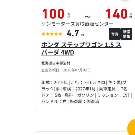
100
140
万
万
～
円
円
ケンモータース買取直販センター
装備
4.7
写真
情報
PT
ホンダ ステップワゴン 1.5 ス
パーダ 4WD
北海道古宇郡泊村
査定依頼日：2026年07月02日
年式：2015年 | 走行：～10万キロ | 色：黒(ブ
ラック)系 | 車検：2027年1月 | 乗車定員： 7名 |
ドア： 5枚 | 燃料：ガソリン | ミッション：CVT |
ハンドル：右 | 修復歴：修復済