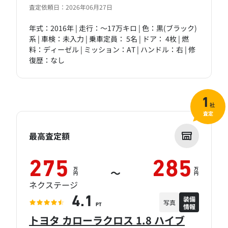
査定依頼日：2026年06月27日
年式：2016年 | 走行：～17万キロ | 色：黒(ブラック)
系 | 車検：未入力 | 乗車定員： 5名 | ドア： 4枚 | 燃
料：ディーゼル | ミッション：AT | ハンドル：右 | 修
復歴：なし
1
社
査定
最高査定額
275
285
万
万
～
円
円
ネクステージ
装備
4.1
写真
情報
PT
トヨタ カローラクロス 1.8 ハイブ