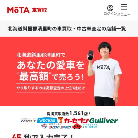
ログイン
メニュー
北海道斜里郡清里町の車買取・中古車査定の店舗一覧
北海道斜里郡清里町で
あなたの愛車を
最高額
“
”
で売ろう!
やり取りするのは高額査定の上位3社だけ
1,561
提携買取店数
店！
秒で入力完了！