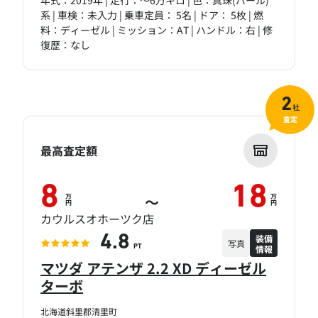
年式：2019年 | 走行：～6万キロ | 色：真珠(パール)
系 | 車検：未入力 | 乗車定員： 5名 | ドア： 5枚 | 燃
料：ディーゼル | ミッション：AT | ハンドル：右 | 修
復歴：なし
2
社
査定
最高査定額
8
18
万
万
～
円
円
カウルスオホーツク店
装備
4.8
写真
情報
PT
マツダ アテンザ 2.2 XD ディーゼル
ターボ
北海道斜里郡清里町