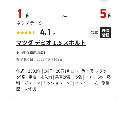
1
5
万
万
～
円
円
ネクステージ
装備
4.1
写真
情報
PT
マツダ デミオ 1.5 スポルト
北海道斜里郡清里町
査定依頼日：2026年04月06日
年式：2003年 | 走行：20万1キロ～ | 色：黒(ブラッ
ク)系 | 車検：未入力 | 乗車定員： 5名 | ドア： 5枚 | 燃
料：ガソリン | ミッション：MT | ハンドル：右 | 修復
歴：未修復