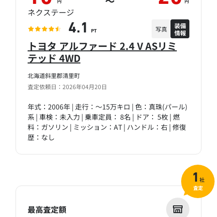
～
円
円
ネクステージ
装備
4.1
写真
情報
PT
トヨタ アルファード 2.4 V ASリミ
テッド 4WD
北海道斜里郡清里町
査定依頼日：2026年04月20日
年式：2006年 | 走行：～15万キロ | 色：真珠(パール)
系 | 車検：未入力 | 乗車定員： 8名 | ドア： 5枚 | 燃
料：ガソリン | ミッション：AT | ハンドル：右 | 修復
歴：なし
1
社
査定
最高査定額