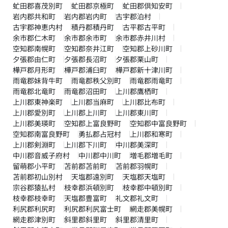
虻田郡喜茂別町
虻田郡京極町
虻田郡倶知安町
岩内郡共和町
岩内郡岩内町
古宇郡泊村
古宇郡神恵内村
積丹郡積丹町
古平郡古平町
余市郡仁木町
余市郡余市町
余市郡赤井川村
空知郡南幌町
空知郡奈井江町
空知郡上砂川町
夕張郡由仁町
夕張郡長沼町
夕張郡栗山町
樺戸郡月形町
樺戸郡浦臼町
樺戸郡新十津川町
雨竜郡妹背牛町
雨竜郡秩父別町
雨竜郡雨竜町
雨竜郡北竜町
雨竜郡沼田町
上川郡鷹栖町
上川郡東神楽町
上川郡当麻町
上川郡比布町
上川郡愛別町
上川郡上川町
上川郡東川町
上川郡美瑛町
空知郡上富良野町
空知郡中富良野町
空知郡南富良野町
勇払郡占冠村
上川郡和寒町
上川郡剣淵町
上川郡下川町
中川郡美深町
中川郡音威子府村
中川郡中川町
増毛郡増毛町
留萌郡小平町
苫前郡苫前町
苫前郡羽幌町
苫前郡初山別村
天塩郡遠別町
天塩郡天塩町
宗谷郡猿払村
枝幸郡浜頓別町
枝幸郡中頓別町
枝幸郡枝幸町
天塩郡豊富町
礼文郡礼文町
利尻郡利尻町
利尻郡利尻富士町
網走郡美幌町
網走郡津別町
斜里郡斜里町
斜里郡清里町