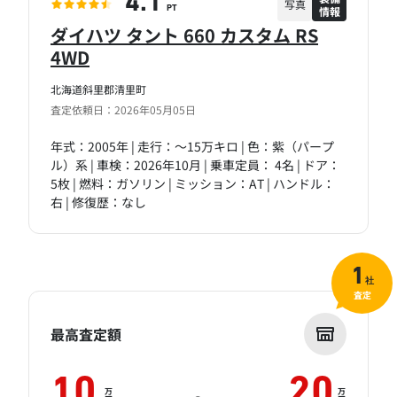
4.1
写真
情報
PT
ダイハツ タント 660 カスタム RS
4WD
北海道斜里郡清里町
査定依頼日：2026年05月05日
年式：2005年 | 走行：～15万キロ | 色：紫（パープ
ル）系 | 車検：2026年10月 | 乗車定員： 4名 | ドア：
5枚 | 燃料：ガソリン | ミッション：AT | ハンドル：
右 | 修復歴：なし
1
社
査定
最高査定額
10
20
万
万