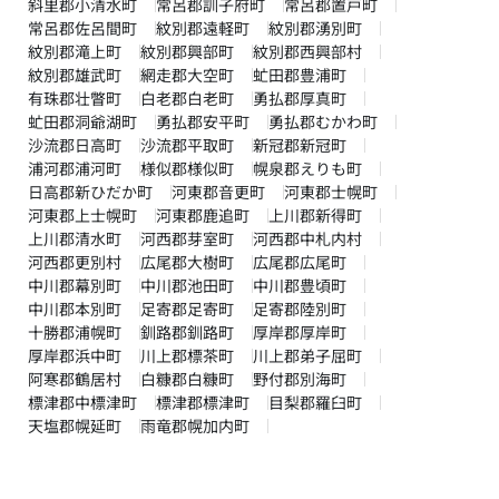
斜里郡小清水町
常呂郡訓子府町
常呂郡置戸町
常呂郡佐呂間町
紋別郡遠軽町
紋別郡湧別町
紋別郡滝上町
紋別郡興部町
紋別郡西興部村
紋別郡雄武町
網走郡大空町
虻田郡豊浦町
有珠郡壮瞥町
白老郡白老町
勇払郡厚真町
虻田郡洞爺湖町
勇払郡安平町
勇払郡むかわ町
沙流郡日高町
沙流郡平取町
新冠郡新冠町
浦河郡浦河町
様似郡様似町
幌泉郡えりも町
日高郡新ひだか町
河東郡音更町
河東郡士幌町
河東郡上士幌町
河東郡鹿追町
上川郡新得町
上川郡清水町
河西郡芽室町
河西郡中札内村
河西郡更別村
広尾郡大樹町
広尾郡広尾町
中川郡幕別町
中川郡池田町
中川郡豊頃町
中川郡本別町
足寄郡足寄町
足寄郡陸別町
十勝郡浦幌町
釧路郡釧路町
厚岸郡厚岸町
厚岸郡浜中町
川上郡標茶町
川上郡弟子屈町
阿寒郡鶴居村
白糠郡白糠町
野付郡別海町
標津郡中標津町
標津郡標津町
目梨郡羅臼町
天塩郡幌延町
雨竜郡幌加内町