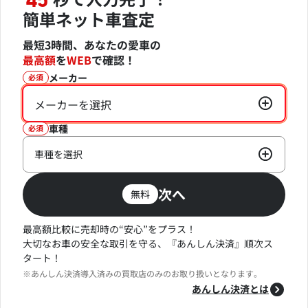
45
簡単ネット車査定
最短3時間、あなたの愛車の
最高額
を
WEB
で確認！
メーカー
必須
メーカーを選択
車種
必須
車種を選択
次へ
無料
最高額比較に売却時の“安心”をプラス！
大切なお車の安全な取引を守る、『あんしん決済』順次ス
タート！
※あんしん決済導入済みの買取店のみのお取り扱いとなります。
あんしん決済とは