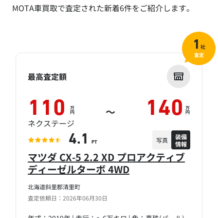
MOTA車買取で査定された新着6件をご紹介します。
1
社
査定
最高査定額
110
140
万
万
～
円
円
ネクステージ
装備
4.1
写真
情報
PT
マツダ CX-5 2.2 XD プロアクティブ
ディーゼルターボ 4WD
北海道斜里郡清里町
査定依頼日：2026年06月30日