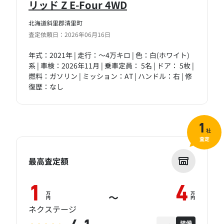
リッド Z E-Four 4WD
北海道斜里郡清里町
査定依頼日：2026年06月16日
年式：2021年 | 走行：～4万キロ | 色：白(ホワイト)
系 | 車検：2026年11月 | 乗車定員： 5名 | ドア： 5枚 |
燃料：ガソリン | ミッション：AT | ハンドル：右 | 修
復歴：なし
1
社
査定
最高査定額
1
4
万
万
～
円
円
ネクステージ
装備