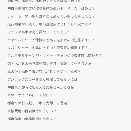
記録簿、保証書、取扱説明書で車は高く売れる
中古車市場で買い取り金額の高い車・メーカーはある？
ディーラーの下取りは本当に高く買い取ってもらえる？
走行距離や年式で、車の査定額はどれくらい変わる？
マニュアル車は高く買取ってもらえる！
チャイルドシート仕様車を高く売るための注意ポイント
タバコやペットの臭いって中古車査定に影響する？
フルモデルチェンジ・マイナーチェンジで査定額は変わる？
傷・へこみのある車を高く評価・買取してもらう方法
車の板金修理で査定額はどれくらい下がるの？
ワンボックスカーを高く買取してもらうには
中古車売却時にもらえるお金とかかる税金
車のリサイクル料ってなに？
都会への引っ越しで車を売却する理由
車検費用の目安はどのくらい？
軽自動車の車検費用の目安は？