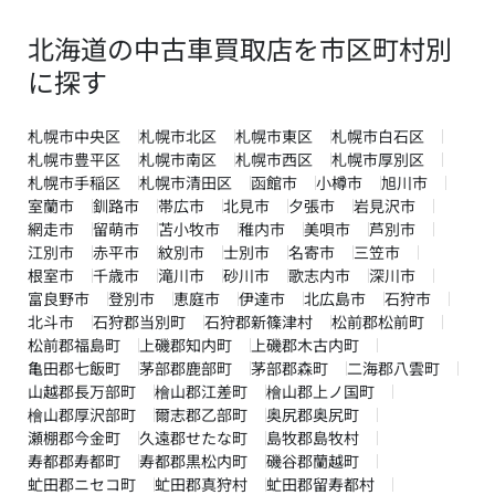
北海道の中古車買取店を市区町村別
に探す
札幌市中央区
札幌市北区
札幌市東区
札幌市白石区
札幌市豊平区
札幌市南区
札幌市西区
札幌市厚別区
札幌市手稲区
札幌市清田区
函館市
小樽市
旭川市
室蘭市
釧路市
帯広市
北見市
夕張市
岩見沢市
網走市
留萌市
苫小牧市
稚内市
美唄市
芦別市
江別市
赤平市
紋別市
士別市
名寄市
三笠市
根室市
千歳市
滝川市
砂川市
歌志内市
深川市
富良野市
登別市
恵庭市
伊達市
北広島市
石狩市
北斗市
石狩郡当別町
石狩郡新篠津村
松前郡松前町
松前郡福島町
上磯郡知内町
上磯郡木古内町
亀田郡七飯町
茅部郡鹿部町
茅部郡森町
二海郡八雲町
山越郡長万部町
檜山郡江差町
檜山郡上ノ国町
檜山郡厚沢部町
爾志郡乙部町
奥尻郡奥尻町
瀬棚郡今金町
久遠郡せたな町
島牧郡島牧村
寿都郡寿都町
寿都郡黒松内町
磯谷郡蘭越町
虻田郡ニセコ町
虻田郡真狩村
虻田郡留寿都村