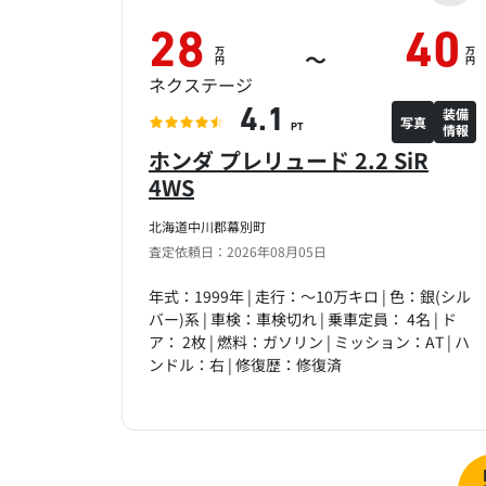
28
40
万
万
～
円
円
ネクステージ
装備
4.1
写真
情報
PT
ホンダ プレリュード 2.2 SiR
4WS
北海道中川郡幕別町
査定依頼日：2026年08月05日
年式：1999年 | 走行：～10万キロ | 色：銀(シル
バー)系 | 車検：車検切れ | 乗車定員： 4名 | ド
ア： 2枚 | 燃料：ガソリン | ミッション：AT | ハ
ンドル：右 | 修復歴：修復済