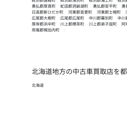
勇払郡厚真町
虻田郡洞爺湖町
勇払郡安平町
勇
日高郡新ひだか町
河東郡音更町
河東郡士幌町
広尾郡大樹町
広尾郡広尾町
中川郡幕別町
中川
厚岸郡浜中町
川上郡標茶町
川上郡弟子屈町
阿
雨竜郡幌加内町
北海道地方の中古車買取店を都
北海道