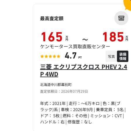
最高査定額
165
185
万
万
～
円
円
ケンモータース買取直販センター
装備
4.7
写真
情報
PT
三菱 エクリプスクロス PHEV 2.4
P 4WD
北海道中川郡幕別町
査定依頼日：2026年07月29日
年式：2021年 | 走行：～6万キロ | 色：黒(ブ
ラック)系 | 車検：2026年9月 | 乗車定員： 5名 |
ドア： 5枚 | 燃料：その他 | ミッション：CVT |
ハンドル：右 | 修復歴：なし