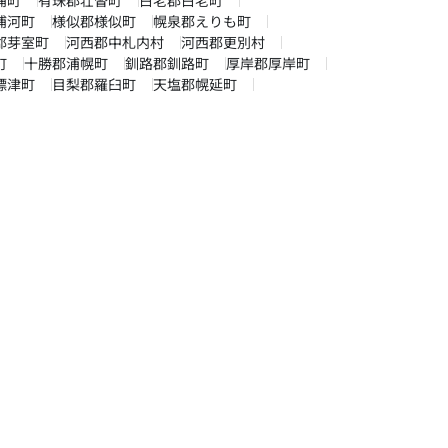
浦河町
様似郡様似町
幌泉郡えりも町
郡芽室町
河西郡中札内村
河西郡更別村
町
十勝郡浦幌町
釧路郡釧路町
厚岸郡厚岸町
標津町
目梨郡羅臼町
天塩郡幌延町