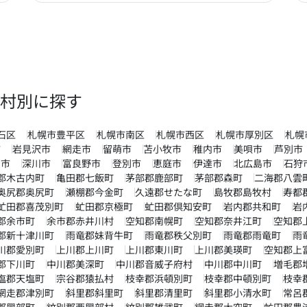
村別に探す
石区
札幌市豊平区
札幌市南区
札幌市西区
札幌市厚別区
札幌
市
岩見沢市
網走市
留萌市
苫小牧市
稚内市
美唄市
芦別市
内市
深川市
富良野市
登別市
恵庭市
伊達市
北広島市
石狩
郡木古内町
亀田郡七飯町
茅部郡鹿部町
茅部郡森町
二海郡八雲
奥尻郡奥尻町
瀬棚郡今金町
久遠郡せたな町
島牧郡島牧村
寿都
虻田郡喜茂別町
虻田郡京極町
虻田郡倶知安町
岩内郡共和町
岩
郡余市町
余市郡赤井川村
空知郡南幌町
空知郡奈井江町
空知郡
郡新十津川町
雨竜郡妹背牛町
雨竜郡秩父別町
雨竜郡雨竜町
雨
川郡愛別町
上川郡上川町
上川郡東川町
上川郡美瑛町
空知郡上
郡下川町
中川郡美深町
中川郡音威子府村
中川郡中川町
増毛郡
塩郡天塩町
宗谷郡猿払村
枝幸郡浜頓別町
枝幸郡中頓別町
枝幸
網走郡津別町
斜里郡斜里町
斜里郡清里町
斜里郡小清水町
常呂
郡興部町
紋別郡西興部村
紋別郡雄武町
網走郡大空町
虻田郡豊