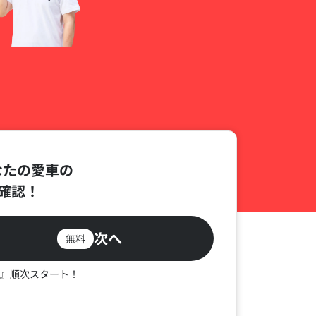
なたの愛車の
確認！
次へ
無料
』順次スタート！