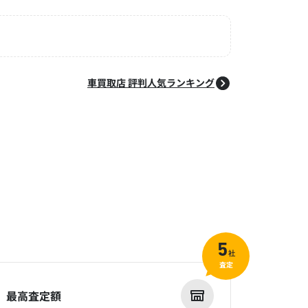
車買取店 評判人気ランキング
5
社
査定
最高査定額