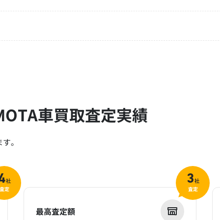
OTA車買取査定実績
ます。
4
3
社
社
査定
査定
最高査定額