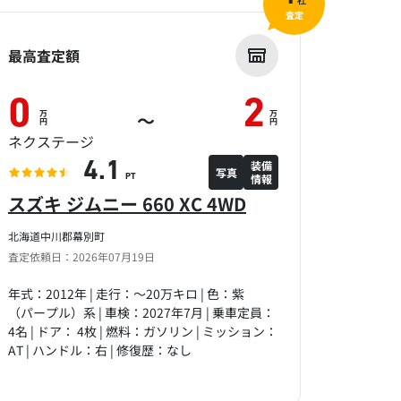
社
査定
最高査定額
0
2
万
万
～
円
円
ネクステージ
装備
4.1
写真
情報
PT
スズキ ジムニー 660 XC 4WD
北海道中川郡幕別町
査定依頼日：2026年07月19日
年式：2012年 | 走行：～20万キロ | 色：紫
（パープル）系 | 車検：2027年7月 | 乗車定員：
4名 | ドア： 4枚 | 燃料：ガソリン | ミッション：
AT | ハンドル：右 | 修復歴：なし