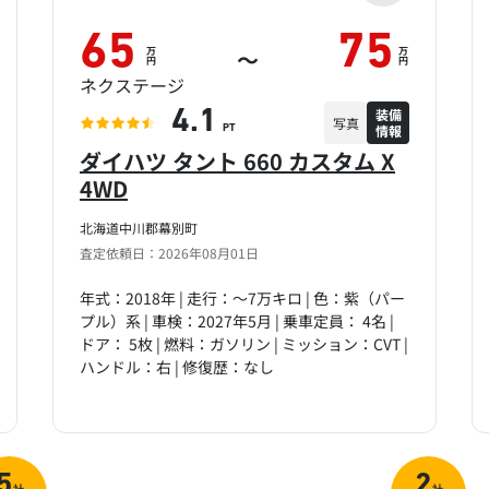
65
75
万
万
～
円
円
ネクステージ
装備
4.1
写真
情報
PT
ダイハツ タント 660 カスタム X
4WD
北海道中川郡幕別町
査定依頼日：2026年08月01日
年式：2018年 | 走行：～7万キロ | 色：紫（パー
プル）系 | 車検：2027年5月 | 乗車定員： 4名 |
ドア： 5枚 | 燃料：ガソリン | ミッション：CVT |
ハンドル：右 | 修復歴：なし
5
2