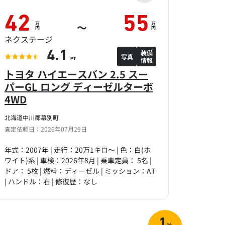
42
55
万
万
～
円
円
ネクステージ
装備
4.1
写真
情報
PT
トヨタ ハイエースバン 2.5 スー
パーGL ロング ディーゼルターボ
4WD
北海道中川郡幕別町
査定依頼日：2026年07月29日
年式：2007年 | 走行：20万1キロ～ | 色：白(ホ
ワイト)系 | 車検：2026年8月 | 乗車定員： 5名 |
ドア： 5枚 | 燃料：ディーゼル | ミッション：AT
| ハンドル：右 | 修復歴：なし
1