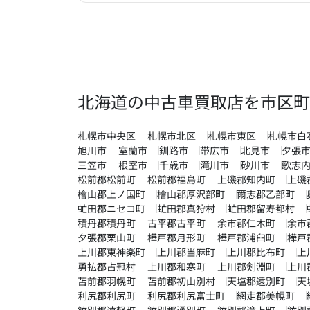
北海道の中古車買取店を市区町
札幌市中央区
札幌市北区
札幌市東区
札幌市白
旭川市
室蘭市
釧路市
帯広市
北見市
夕張
三笠市
根室市
千歳市
滝川市
砂川市
歌志
松前郡松前町
松前郡福島町
上磯郡知内町
上磯
檜山郡上ノ国町
檜山郡厚沢部町
爾志郡乙部町
虻田郡ニセコ町
虻田郡真狩村
虻田郡留寿都村
積丹郡積丹町
古平郡古平町
余市郡仁木町
余市
夕張郡栗山町
樺戸郡月形町
樺戸郡浦臼町
樺戸
上川郡東神楽町
上川郡当麻町
上川郡比布町
上
勇払郡占冠村
上川郡和寒町
上川郡剣淵町
上川
苫前郡羽幌町
苫前郡初山別村
天塩郡遠別町
天
利尻郡利尻町
利尻郡利尻富士町
網走郡美幌町
紋別郡遠軽町
紋別郡湧別町
紋別郡滝上町
紋別