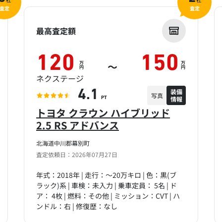
社
社
査定
査定
最高査定額
120
150
万
万
～
円
円
ネクステージ
装備
4.1
写真
情報
PT
トヨタ クラウン ハイブリッド
2.5 RS アドバンス
北海道中川郡幕別町
査定依頼日：2026年07月27日
年式：2018年 | 走行：～20万キロ | 色：黒(ブ
ラック)系 | 車検：未入力 | 乗車定員： 5名 | ド
ア： 4枚 | 燃料：その他 | ミッション：CVT | ハ
ンドル：右 | 修復歴：なし