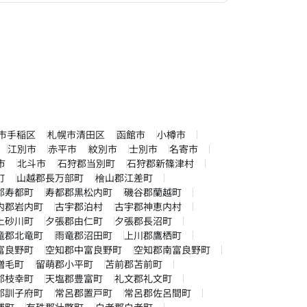
市手稲区
札幌市清田区
函館市
小樽市
江別市
赤平市
紋別市
士別市
名寄市
市
北斗市
石狩郡当別町
石狩郡新篠津村
町
山越郡長万部町
檜山郡江差町
郡寿都町
寿都郡黒松内町
磯谷郡蘭越町
内郡岩内町
古宇郡泊村
古宇郡神恵内村
上砂川町
夕張郡由仁町
夕張郡長沼町
竜郡北竜町
雨竜郡沼田町
上川郡鷹栖町
富良野町
空知郡中富良野町
空知郡南富良野町
増毛町
留萌郡小平町
苫前郡苫前町
郡枝幸町
天塩郡豊富町
礼文郡礼文町
郡訓子府町
常呂郡置戸町
常呂郡佐呂間町
浦町
有珠郡壮瞥町
白老郡白老町