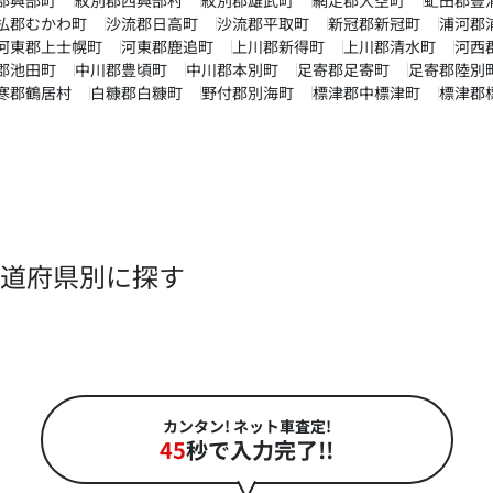
払郡むかわ町
沙流郡日高町
沙流郡平取町
新冠郡新冠町
浦河郡
河東郡上士幌町
河東郡鹿追町
上川郡新得町
上川郡清水町
河西
郡池田町
中川郡豊頃町
中川郡本別町
足寄郡足寄町
足寄郡陸別
寒郡鶴居村
白糠郡白糠町
野付郡別海町
標津郡中標津町
標津郡
道府県別に探す
カンタン! ネット車査定!
45
秒で入力完了!!