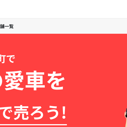
舗一覧
町で
の愛車を
で売ろう!