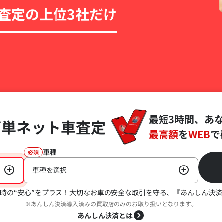
査定の上位3社だけ
最短3時間、あ
簡単ネット車査定
最高額
を
WEB
で
車種
必須
車種を選択
時の“安心”をプラス！
大切なお車の安全な取引を守る、『あんしん決済
※あんしん決済導入済みの買取店のみのお取り扱いとなります。
あんしん決済とは