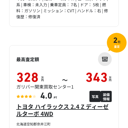
系 | 車検：未入力 | 乗車定員： 7名 | ドア： 5枚 | 燃
料：ガソリン | ミッション：CVT | ハンドル：右 | 修
復歴：修復済
2
社
査定
最高査定額
328
343
万
万
～
円
円
ガリバー関東買取センター1
装備
4.0
写真
情報
PT
トヨタ ハイラックス 2.4 Z ディーゼ
ルターボ 4WD
北海道空知郡奈井江町