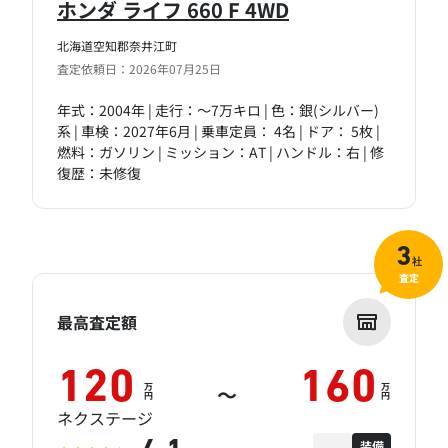
ホンダ ライフ 660 F 4WD
北海道空知郡奈井江町
査定依頼日：2026年07月25日
年式：2004年 | 走行：～7万キロ | 色：銀(シルバー)
系 | 車検：2027年6月 | 乗車定員： 4名 | ドア： 5枚 |
燃料：ガソリン | ミッション：AT | ハンドル：右 | 修
復歴：未修復
3
社
査定
最高査定額
120
160
万
万
～
円
円
ネクステージ
装備