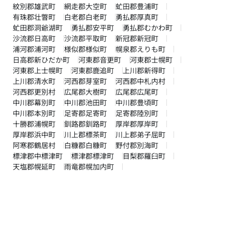
紋別郡雄武町
網走郡大空町
虻田郡豊浦町
有珠郡壮瞥町
白老郡白老町
勇払郡厚真町
虻田郡洞爺湖町
勇払郡安平町
勇払郡むかわ町
沙流郡日高町
沙流郡平取町
新冠郡新冠町
浦河郡浦河町
様似郡様似町
幌泉郡えりも町
日高郡新ひだか町
河東郡音更町
河東郡士幌町
河東郡上士幌町
河東郡鹿追町
上川郡新得町
上川郡清水町
河西郡芽室町
河西郡中札内村
河西郡更別村
広尾郡大樹町
広尾郡広尾町
中川郡幕別町
中川郡池田町
中川郡豊頃町
中川郡本別町
足寄郡足寄町
足寄郡陸別町
十勝郡浦幌町
釧路郡釧路町
厚岸郡厚岸町
厚岸郡浜中町
川上郡標茶町
川上郡弟子屈町
阿寒郡鶴居村
白糠郡白糠町
野付郡別海町
標津郡中標津町
標津郡標津町
目梨郡羅臼町
天塩郡幌延町
雨竜郡幌加内町