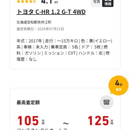
4.1
写真
情報
PT
トヨタ C-HR 1.2 G-T 4WD
北海道空知郡奈井江町
査定依頼日：2026年07月22日
年式：2017年 | 走行：～15万キロ | 色：黄(イエロー)
系 | 車検：未入力 | 乗車定員： 5名 | ドア： 5枚 | 燃
料：ガソリン | ミッション：CVT | ハンドル：右 | 修
復歴：なし
4
社
査定
最高査定額
105
125
万
万
～
円
円