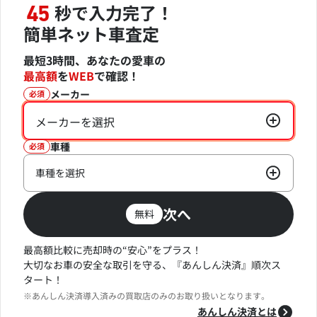
秒で入力完了！
45
簡単ネット車査定
最短3時間、あなたの愛車の
最高額
を
WEB
で確認！
メーカー
必須
メーカーを選択
車種
必須
車種を選択
次へ
無料
最高額比較に売却時の“安心”をプラス！
大切なお車の安全な取引を守る、『あんしん決済』順次ス
タート！
※あんしん決済導入済みの買取店のみのお取り扱いとなります。
あんしん決済とは