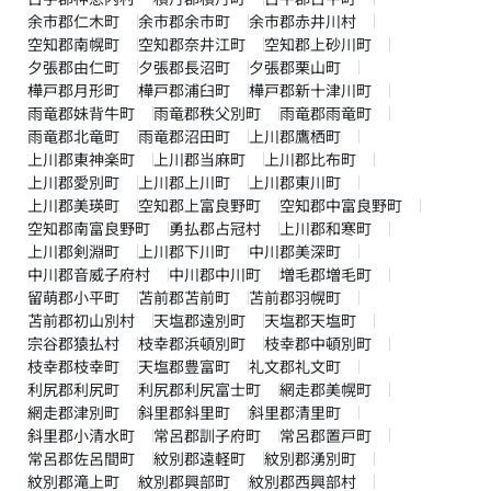
余市郡仁木町
余市郡余市町
余市郡赤井川村
空知郡南幌町
空知郡奈井江町
空知郡上砂川町
夕張郡由仁町
夕張郡長沼町
夕張郡栗山町
樺戸郡月形町
樺戸郡浦臼町
樺戸郡新十津川町
雨竜郡妹背牛町
雨竜郡秩父別町
雨竜郡雨竜町
雨竜郡北竜町
雨竜郡沼田町
上川郡鷹栖町
上川郡東神楽町
上川郡当麻町
上川郡比布町
上川郡愛別町
上川郡上川町
上川郡東川町
上川郡美瑛町
空知郡上富良野町
空知郡中富良野町
空知郡南富良野町
勇払郡占冠村
上川郡和寒町
上川郡剣淵町
上川郡下川町
中川郡美深町
中川郡音威子府村
中川郡中川町
増毛郡増毛町
留萌郡小平町
苫前郡苫前町
苫前郡羽幌町
苫前郡初山別村
天塩郡遠別町
天塩郡天塩町
宗谷郡猿払村
枝幸郡浜頓別町
枝幸郡中頓別町
枝幸郡枝幸町
天塩郡豊富町
礼文郡礼文町
利尻郡利尻町
利尻郡利尻富士町
網走郡美幌町
網走郡津別町
斜里郡斜里町
斜里郡清里町
斜里郡小清水町
常呂郡訓子府町
常呂郡置戸町
常呂郡佐呂間町
紋別郡遠軽町
紋別郡湧別町
紋別郡滝上町
紋別郡興部町
紋別郡西興部村