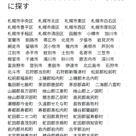
に探す
札幌市中央区
札幌市北区
札幌市東区
札幌市白石区
札幌市豊平区
札幌市南区
札幌市西区
札幌市厚別区
札幌市手稲区
札幌市清田区
函館市
小樽市
旭川市
室蘭市
釧路市
帯広市
北見市
夕張市
岩見沢市
網走市
留萌市
苫小牧市
稚内市
美唄市
芦別市
江別市
赤平市
紋別市
士別市
名寄市
三笠市
根室市
千歳市
滝川市
砂川市
歌志内市
深川市
富良野市
登別市
恵庭市
伊達市
北広島市
石狩市
北斗市
石狩郡当別町
石狩郡新篠津村
松前郡松前町
松前郡福島町
上磯郡知内町
上磯郡木古内町
亀田郡七飯町
茅部郡鹿部町
茅部郡森町
二海郡八雲町
山越郡長万部町
檜山郡江差町
檜山郡上ノ国町
檜山郡厚沢部町
爾志郡乙部町
奥尻郡奥尻町
瀬棚郡今金町
久遠郡せたな町
島牧郡島牧村
寿都郡寿都町
寿都郡黒松内町
磯谷郡蘭越町
虻田郡ニセコ町
虻田郡真狩村
虻田郡留寿都村
虻田郡喜茂別町
虻田郡京極町
虻田郡倶知安町
岩内郡共和町
岩内郡岩内町
古宇郡泊村
古宇郡神恵内村
積丹郡積丹町
古平郡古平町