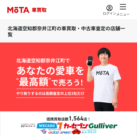
ログイン
メニュー
北海道空知郡奈井江町の車買取・中古車査定の店舗一
覧
北海道空知郡奈井江町で
あなたの愛車を
最高額
“
”
で売ろう!
やり取りするのは高額査定の上位3社だけ
1,564
提携買取店数
店！