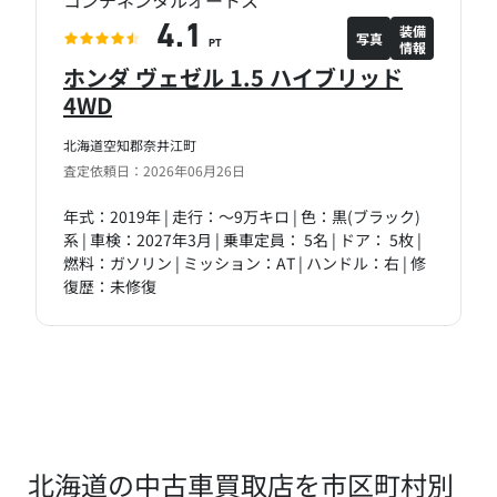
コンチネンタルオートス
装備
4.1
写真
情報
PT
ホンダ ヴェゼル 1.5 ハイブリッド
4WD
北海道空知郡奈井江町
査定依頼日：2026年06月26日
年式：2019年 | 走行：～9万キロ | 色：黒(ブラック)
系 | 車検：2027年3月 | 乗車定員： 5名 | ドア： 5枚 |
燃料：ガソリン | ミッション：AT | ハンドル：右 | 修
復歴：未修復
北海道の中古車買取店を市区町村別