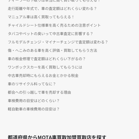
走行距離や年式で、車の査定額はどれくらい変わる？
マニュアル車は高く買取ってもらえる！
チャイルドシート仕様車を高く売るための注意ポイント
タバコやペットの臭いって中古車査定に影響する？
フルモデルチェンジ・マイナーチェンジで査定額は変わる？
傷・へこみのある車を高く評価・買取してもらう方法
車の板金修理で査定額はどれくらい下がるの？
ワンボックスカーを高く買取してもらうには
中古車売却時にもらえるお金とかかる税金
車のリサイクル料ってなに？
都会への引っ越しで車を売却する理由
車検費用の目安はどのくらい？
軽自動車の車検費用の目安は？
都道府県からMOTA車買取加盟買取店を探す