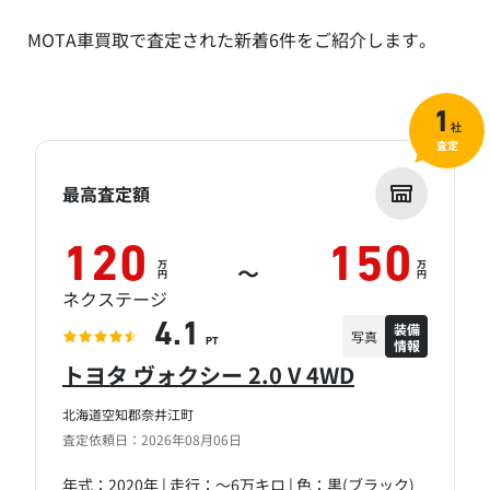
MOTA車買取で査定された新着6件をご紹介します。
1
社
査定
最高査定額
120
150
万
万
～
円
円
ネクステージ
装備
4.1
写真
情報
PT
トヨタ ヴォクシー 2.0 V 4WD
北海道空知郡奈井江町
査定依頼日：2026年08月06日
年式：2020年 | 走行：～6万キロ | 色：黒(ブラック)