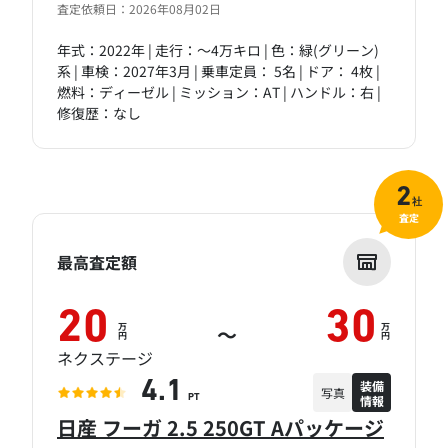
査定依頼日：2026年08月02日
年式：2022年 | 走行：～4万キロ | 色：緑(グリーン)
系 | 車検：2027年3月 | 乗車定員： 5名 | ドア： 4枚 |
燃料：ディーゼル | ミッション：AT | ハンドル：右 |
修復歴：なし
2
社
査定
最高査定額
20
30
万
万
～
円
円
ネクステージ
装備
4.1
写真
情報
PT
日産 フーガ 2.5 250GT Aパッケージ