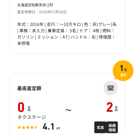
北海道空知郡奈井江町
査定依頼日：2026年07月28日
年式：2016年 | 走行：～10万キロ | 色：灰(グレー)系
| 車検：未入力 | 乗車定員： 5名 | ドア： 4枚 | 燃料：
ガソリン | ミッション：AT | ハンドル：右 | 修復歴：
未修復
1
社
査定
最高査定額
0
2
万
万
～
円
円
ネクステージ
装備
4.1
写真
情報
PT