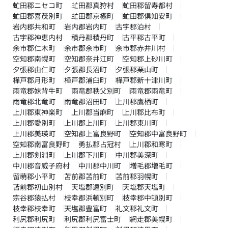
虻田郡ニセコ町
虻田郡真狩村
虻田郡留寿都村
虻田郡喜茂別町
虻田郡京極町
虻田郡倶知安町
岩内郡共和町
岩内郡岩内町
古宇郡泊村
古宇郡神恵内村
積丹郡積丹町
古平郡古平町
余市郡仁木町
余市郡余市町
余市郡赤井川村
空知郡南幌町
空知郡奈井江町
空知郡上砂川町
夕張郡由仁町
夕張郡長沼町
夕張郡栗山町
樺戸郡月形町
樺戸郡浦臼町
樺戸郡新十津川町
雨竜郡妹背牛町
雨竜郡秩父別町
雨竜郡雨竜町
雨竜郡北竜町
雨竜郡沼田町
上川郡鷹栖町
上川郡東神楽町
上川郡当麻町
上川郡比布町
上川郡愛別町
上川郡上川町
上川郡東川町
上川郡美瑛町
空知郡上富良野町
空知郡中富良野町
空知郡南富良野町
勇払郡占冠村
上川郡和寒町
上川郡剣淵町
上川郡下川町
中川郡美深町
中川郡音威子府村
中川郡中川町
増毛郡増毛町
留萌郡小平町
苫前郡苫前町
苫前郡羽幌町
苫前郡初山別村
天塩郡遠別町
天塩郡天塩町
宗谷郡猿払村
枝幸郡浜頓別町
枝幸郡中頓別町
枝幸郡枝幸町
天塩郡豊富町
礼文郡礼文町
利尻郡利尻町
利尻郡利尻富士町
網走郡美幌町