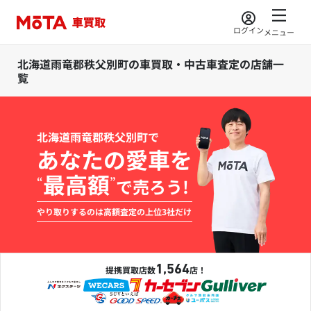
ログイン
メニュー
北海道雨竜郡秩父別町の車買取・中古車査定の店舗一
覧
北海道雨竜郡秩父別町で
あなたの愛車を
最高額
“
”
で売ろう!
やり取りするのは高額査定の上位3社だけ
1,564
提携買取店数
店！