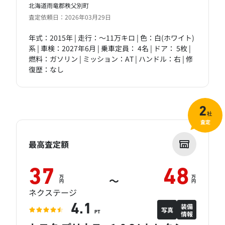
北海道雨竜郡秩父別町
査定依頼日：2026年03月29日
年式：2015年 | 走行：～11万キロ | 色：白(ホワイト)
系 | 車検：2027年6月 | 乗車定員： 4名 | ドア： 5枚 |
燃料：ガソリン | ミッション：AT | ハンドル：右 | 修
復歴：なし
2
社
査定
最高査定額
37
48
万
万
～
円
円
ネクステージ
装備
4.1
写真
情報
PT