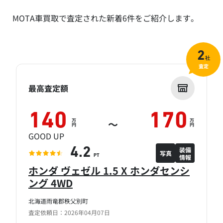
MOTA車買取で査定された新着6件をご紹介します。
2
社
査定
最高査定額
140
170
万
万
～
円
円
GOOD UP
装備
4.2
写真
情報
PT
ホンダ ヴェゼル 1.5 X ホンダセンシ
ング 4WD
北海道雨竜郡秩父別町
査定依頼日：2026年04月07日