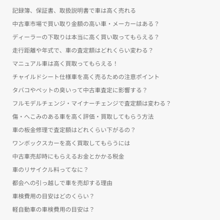
記録簿、保証書、取扱説明書で車は高く売れる
中古車市場で買い取り金額の高い車・メーカーはある？
ディーラーの下取りは本当に高く買い取ってもらえる？
走行距離や年式で、車の査定額はどれくらい変わる？
マニュアル車は高く買取ってもらえる！
チャイルドシート仕様車を高く売るための注意ポイント
タバコやペットの臭いって中古車査定に影響する？
フルモデルチェンジ・マイナーチェンジで査定額は変わる？
傷・へこみのある車を高く評価・買取してもらう方法
車の板金修理で査定額はどれくらい下がるの？
ワンボックスカーを高く買取してもらうには
中古車売却時にもらえるお金とかかる税金
車のリサイクル料ってなに？
都会への引っ越しで車を売却する理由
車検費用の目安はどのくらい？
軽自動車の車検費用の目安は？