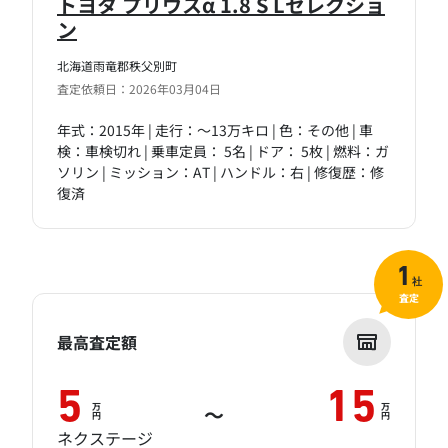
トヨタ プリウスα 1.8 S Lセレクショ
ン
北海道雨竜郡秩父別町
査定依頼日：2026年03月04日
年式：2015年 | 走行：～13万キロ | 色：その他 | 車
検：車検切れ | 乗車定員： 5名 | ドア： 5枚 | 燃料：ガ
ソリン | ミッション：AT | ハンドル：右 | 修復歴：修
復済
1
社
査定
最高査定額
5
15
万
万
～
円
円
ネクステージ