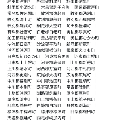
網走郡津別町
斜里郡斜里町
斜里郡清里町
斜里郡小清水町
常呂郡訓子府町
常呂郡置戸町
常呂郡佐呂間町
紋別郡遠軽町
紋別郡湧別町
紋別郡滝上町
紋別郡興部町
紋別郡西興部村
紋別郡雄武町
網走郡大空町
虻田郡豊浦町
有珠郡壮瞥町
白老郡白老町
勇払郡厚真町
虻田郡洞爺湖町
勇払郡安平町
勇払郡むかわ町
沙流郡日高町
沙流郡平取町
新冠郡新冠町
浦河郡浦河町
様似郡様似町
幌泉郡えりも町
日高郡新ひだか町
河東郡音更町
河東郡士幌町
河東郡上士幌町
河東郡鹿追町
上川郡新得町
上川郡清水町
河西郡芽室町
河西郡中札内村
河西郡更別村
広尾郡大樹町
広尾郡広尾町
中川郡幕別町
中川郡池田町
中川郡豊頃町
中川郡本別町
足寄郡足寄町
足寄郡陸別町
十勝郡浦幌町
釧路郡釧路町
厚岸郡厚岸町
厚岸郡浜中町
川上郡標茶町
川上郡弟子屈町
阿寒郡鶴居村
白糠郡白糠町
野付郡別海町
標津郡中標津町
標津郡標津町
目梨郡羅臼町
天塩郡幌延町
雨竜郡幌加内町