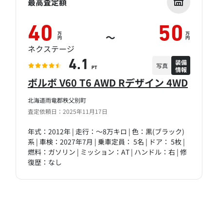
最高査定額
40
50
万
万
～
円
円
ネクステージ
装備
4.1
写真
情報
PT
ボルボ V60 T6 AWD Rデザイン 4WD
北海道雨竜郡秩父別町
査定依頼日：2025年11月17日
年式：2012年 | 走行：～8万キロ | 色：黒(ブラック)
系 | 車検：2027年7月 | 乗車定員： 5名 | ドア： 5枚 |
燃料：ガソリン | ミッション：AT | ハンドル：右 | 修
復歴：なし