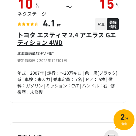
10
15
万
万
～
円
円
ネクステージ
装備
4.1
写真
情報
PT
トヨタ エスティマ 2.4 アエラス Gエ
ディション 4WD
北海道雨竜郡秩父別町
査定依頼日：2025年12月01日
年式：2007年 | 走行：～20万キロ | 色：黒(ブラック)
系 | 車検：未入力 | 乗車定員： 7名 | ドア： 5枚 | 燃
料：ガソリン | ミッション：CVT | ハンドル：右 | 修
復歴：未修復
2
社
査定