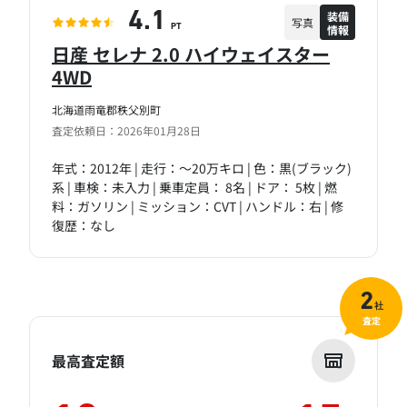
装備
4.1
写真
情報
PT
日産 セレナ 2.0 ハイウェイスター
4WD
北海道雨竜郡秩父別町
査定依頼日：2026年01月28日
年式：2012年 | 走行：～20万キロ | 色：黒(ブラック)
系 | 車検：未入力 | 乗車定員： 8名 | ドア： 5枚 | 燃
料：ガソリン | ミッション：CVT | ハンドル：右 | 修
復歴：なし
2
社
査定
最高査定額