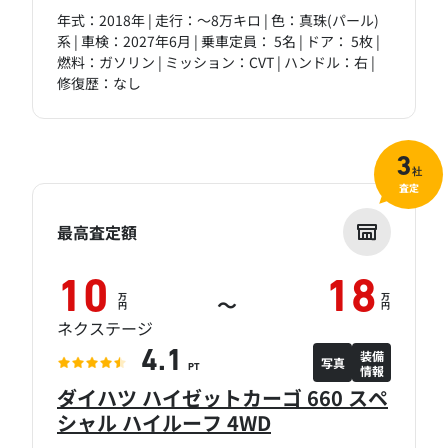
年式：2018年 | 走行：～8万キロ | 色：真珠(パール)
系 | 車検：2027年6月 | 乗車定員： 5名 | ドア： 5枚 |
燃料：ガソリン | ミッション：CVT | ハンドル：右 |
修復歴：なし
3
社
査定
最高査定額
10
18
万
万
～
円
円
ネクステージ
装備
4.1
写真
情報
PT
ダイハツ ハイゼットカーゴ 660 スペ
シャル ハイルーフ 4WD