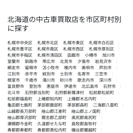
北海道の中古車買取店を市区町村別
に探す
札幌市中央区
札幌市北区
札幌市東区
札幌市白石区
札幌市豊平区
札幌市南区
札幌市西区
札幌市厚別区
札幌市手稲区
札幌市清田区
函館市
小樽市
旭川市
室蘭市
釧路市
帯広市
北見市
夕張市
岩見沢市
網走市
留萌市
苫小牧市
稚内市
美唄市
芦別市
江別市
赤平市
紋別市
士別市
名寄市
三笠市
根室市
千歳市
滝川市
砂川市
歌志内市
深川市
富良野市
登別市
恵庭市
伊達市
北広島市
石狩市
北斗市
石狩郡当別町
石狩郡新篠津村
松前郡松前町
松前郡福島町
上磯郡知内町
上磯郡木古内町
亀田郡七飯町
茅部郡鹿部町
茅部郡森町
二海郡八雲町
山越郡長万部町
檜山郡江差町
檜山郡上ノ国町
檜山郡厚沢部町
爾志郡乙部町
奥尻郡奥尻町
瀬棚郡今金町
久遠郡せたな町
島牧郡島牧村
寿都郡寿都町
寿都郡黒松内町
磯谷郡蘭越町