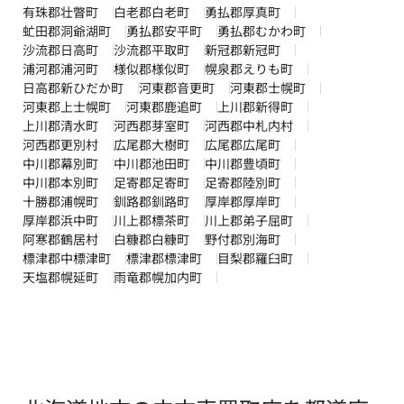
有珠郡壮瞥町
白老郡白老町
勇払郡厚真町
虻田郡洞爺湖町
勇払郡安平町
勇払郡むかわ町
沙流郡日高町
沙流郡平取町
新冠郡新冠町
浦河郡浦河町
様似郡様似町
幌泉郡えりも町
日高郡新ひだか町
河東郡音更町
河東郡士幌町
河東郡上士幌町
河東郡鹿追町
上川郡新得町
上川郡清水町
河西郡芽室町
河西郡中札内村
河西郡更別村
広尾郡大樹町
広尾郡広尾町
中川郡幕別町
中川郡池田町
中川郡豊頃町
中川郡本別町
足寄郡足寄町
足寄郡陸別町
十勝郡浦幌町
釧路郡釧路町
厚岸郡厚岸町
厚岸郡浜中町
川上郡標茶町
川上郡弟子屈町
阿寒郡鶴居村
白糠郡白糠町
野付郡別海町
標津郡中標津町
標津郡標津町
目梨郡羅臼町
天塩郡幌延町
雨竜郡幌加内町