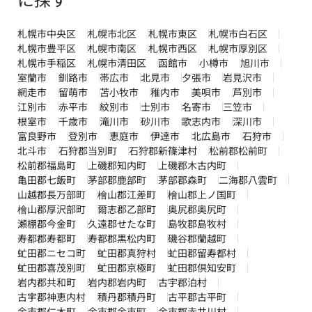
札幌市中央区
札幌市北区
札幌市東区
札幌市白石区
札幌市豊平区
札幌市南区
札幌市西区
札幌市厚別区
札幌市手稲区
札幌市清田区
函館市
小樽市
旭川市
室蘭市
釧路市
帯広市
北見市
夕張市
岩見沢市
網走市
留萌市
苫小牧市
稚内市
美唄市
芦別市
江別市
赤平市
紋別市
士別市
名寄市
三笠市
根室市
千歳市
滝川市
砂川市
歌志内市
深川市
富良野市
登別市
恵庭市
伊達市
北広島市
石狩市
北斗市
石狩郡当別町
石狩郡新篠津村
松前郡松前町
松前郡福島町
上磯郡知内町
上磯郡木古内町
亀田郡七飯町
茅部郡鹿部町
茅部郡森町
二海郡八雲町
山越郡長万部町
檜山郡江差町
檜山郡上ノ国町
檜山郡厚沢部町
爾志郡乙部町
奥尻郡奥尻町
瀬棚郡今金町
久遠郡せたな町
島牧郡島牧村
寿都郡寿都町
寿都郡黒松内町
磯谷郡蘭越町
虻田郡ニセコ町
虻田郡真狩村
虻田郡留寿都村
虻田郡喜茂別町
虻田郡京極町
虻田郡倶知安町
岩内郡共和町
岩内郡岩内町
古宇郡泊村
古宇郡神恵内村
積丹郡積丹町
古平郡古平町
余市郡仁木町
余市郡余市町
余市郡赤井川村