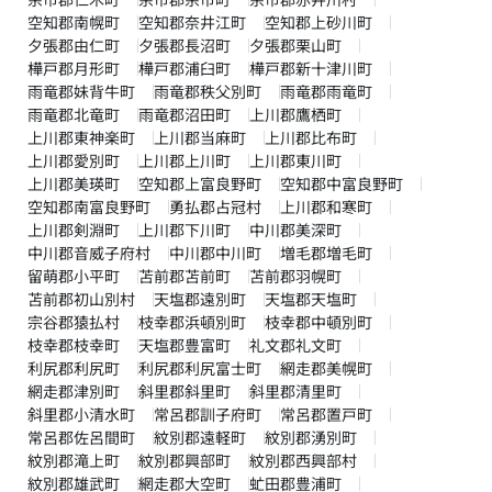
空知郡南幌町
空知郡奈井江町
空知郡上砂川町
夕張郡由仁町
夕張郡長沼町
夕張郡栗山町
樺戸郡月形町
樺戸郡浦臼町
樺戸郡新十津川町
雨竜郡妹背牛町
雨竜郡秩父別町
雨竜郡雨竜町
雨竜郡北竜町
雨竜郡沼田町
上川郡鷹栖町
上川郡東神楽町
上川郡当麻町
上川郡比布町
上川郡愛別町
上川郡上川町
上川郡東川町
上川郡美瑛町
空知郡上富良野町
空知郡中富良野町
空知郡南富良野町
勇払郡占冠村
上川郡和寒町
上川郡剣淵町
上川郡下川町
中川郡美深町
中川郡音威子府村
中川郡中川町
増毛郡増毛町
留萌郡小平町
苫前郡苫前町
苫前郡羽幌町
苫前郡初山別村
天塩郡遠別町
天塩郡天塩町
宗谷郡猿払村
枝幸郡浜頓別町
枝幸郡中頓別町
枝幸郡枝幸町
天塩郡豊富町
礼文郡礼文町
利尻郡利尻町
利尻郡利尻富士町
網走郡美幌町
網走郡津別町
斜里郡斜里町
斜里郡清里町
斜里郡小清水町
常呂郡訓子府町
常呂郡置戸町
常呂郡佐呂間町
紋別郡遠軽町
紋別郡湧別町
紋別郡滝上町
紋別郡興部町
紋別郡西興部村
紋別郡雄武町
網走郡大空町
虻田郡豊浦町