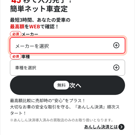
45
簡単ネット車査定
最短3時間、あなたの愛車の
最高額
を
WEB
で確認！
メーカー
必須
メーカーを選択
車種
必須
車種を選択
次へ
無料
最高額比較に売却時の“安心”をプラス！
大切なお車の安全な取引を守る、『あんしん決済』順次ス
タート！
※あんしん決済導入済みの買取店のみのお取り扱いとなります。
あんしん決済とは