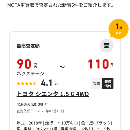
MOTA車買取で査定された新着6件をご紹介します。
1
社
査定
最高査定額
90
110
万
万
～
円
円
ネクステージ
装備
4.1
写真
情報
PT
トヨタ シエンタ 1.5 G 4WD
北海道天塩郡遠別町
査定依頼日：2026年07月18日
年式：2018年 | 走行：～10万キロ | 色：黒(ブラック)
系 | 車検：2026年11月 | 乗車定員： 6名 | ドア： 5枚 |