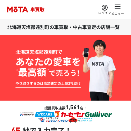
ログイン
メニュー
北海道天塩郡遠別町の車買取・中古車査定の店舗一覧
北海道天塩郡遠別町で
あなたの愛車を
最高額
“
”
で売ろう!
やり取りするのは高額査定の上位3社だけ
1,561
提携買取店数
店！
秒で入力完了！