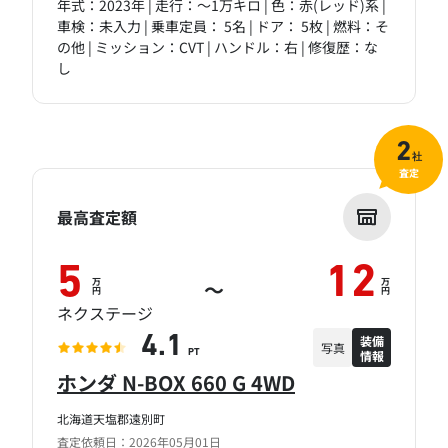
年式：2023年 | 走行：～1万キロ | 色：赤(レッド)系 |
車検：未入力 | 乗車定員： 5名 | ドア： 5枚 | 燃料：そ
の他 | ミッション：CVT | ハンドル：右 | 修復歴：な
し
2
社
査定
最高査定額
5
12
万
万
～
円
円
ネクステージ
装備
4.1
写真
情報
PT
ホンダ N-BOX 660 G 4WD
北海道天塩郡遠別町
査定依頼日：2026年05月01日