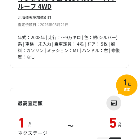
ルーフ 4WD
北海道天塩郡遠別町
査定依頼日：2026年03月21日
年式：2008年 | 走行：～9万キロ | 色：銀(シルバー)
系 | 車検：未入力 | 乗車定員： 4名 | ドア： 5枚 | 燃
料：ガソリン | ミッション：MT | ハンドル：右 | 修復
歴：なし
1
社
査定
最高査定額
1
5
万
万
～
円
円
ネクステージ