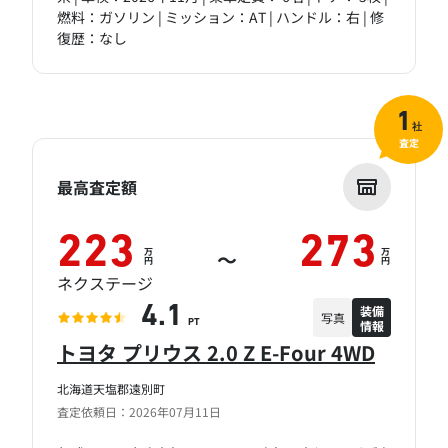
燃料：ガソリン | ミッション：AT | ハンドル：右 | 修
復歴：なし
1
社
査定
最高査定額
223
273
万
万
～
円
円
ネクステージ
装備
4.1
写真
情報
PT
トヨタ プリウス 2.0 Z E-Four 4WD
北海道天塩郡遠別町
査定依頼日：2026年07月11日