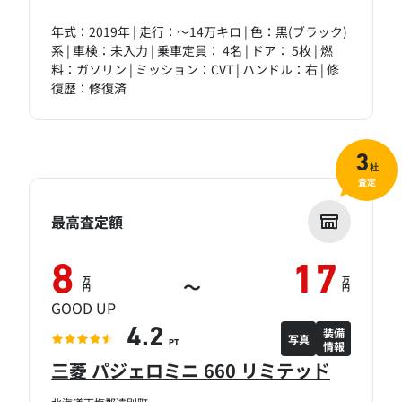
年式：2019年 | 走行：～14万キロ | 色：黒(ブラック)
系 | 車検：未入力 | 乗車定員： 4名 | ドア： 5枚 | 燃
料：ガソリン | ミッション：CVT | ハンドル：右 | 修
復歴：修復済
3
社
査定
最高査定額
8
17
万
万
～
円
円
GOOD UP
装備
4.2
写真
情報
PT
三菱 パジェロミニ 660 リミテッド