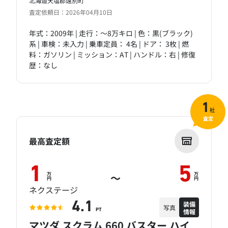
北海道天塩郡遠別町
査定依頼日：2026年04月10日
年式：2009年 | 走行：～8万キロ | 色：黒(ブラック)
系 | 車検：未入力 | 乗車定員： 4名 | ドア： 3枚 | 燃
料：ガソリン | ミッション：AT | ハンドル：右 | 修復
歴：なし
1
社
査定
最高査定額
1
5
万
万
～
円
円
ネクステージ
装備
4.1
写真
情報
PT
マツダ スクラム 660 バスター ハイ