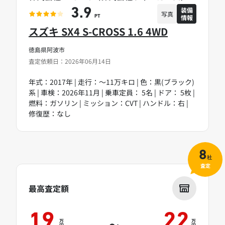
装備
3.9
写真
情報
PT
スズキ SX4 S-CROSS 1.6 4WD
徳島県阿波市
査定依頼日：2026年06月14日
年式：2017年 | 走行：～11万キロ | 色：黒(ブラック)
系 | 車検：2026年11月 | 乗車定員： 5名 | ドア： 5枚 |
燃料：ガソリン | ミッション：CVT | ハンドル：右 |
修復歴：なし
8
社
査定
最高査定額
19
22
万
万
～
円
円