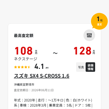
1
社
査定
最高査定額
108
128
万
万
～
円
円
ネクステージ
装備
4.1
写真
情報
PT
スズキ SX4 S-CROSS 1.6
沖縄県宜野湾市
査定依頼日：2026年06月11日
年式：2020年 | 走行：～1万キロ | 色：白(ホワイト)
系 | 車検：2028年3月 | 乗車定員： 5名 | ドア： 5枚 |