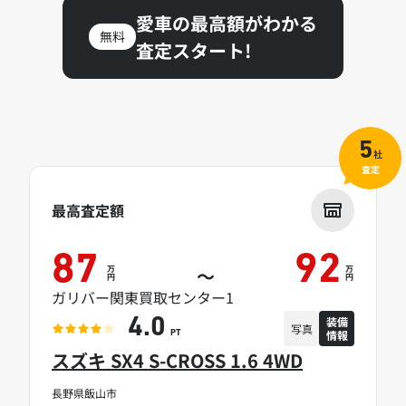
愛車の最高額がわかる
無料
査定スタート!
5
社
査定
最高査定額
87
92
万
万
～
円
円
ガリバー関東買取センター1
装備
4.0
写真
情報
PT
スズキ SX4 S-CROSS 1.6 4WD
長野県飯山市