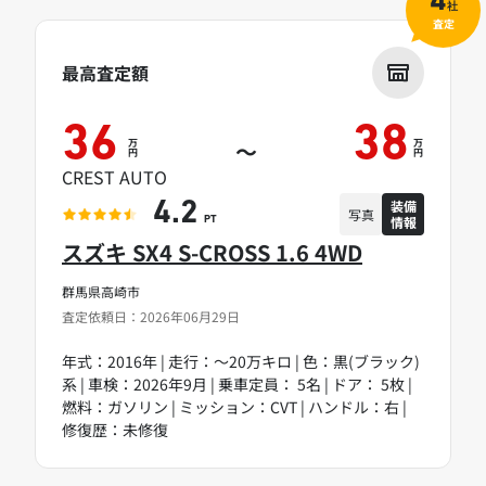
4
社
査定
最高査定額
36
38
万
万
～
円
円
CREST AUTO
装備
4.2
写真
情報
PT
スズキ SX4 S-CROSS 1.6 4WD
群馬県高崎市
査定依頼日：2026年06月29日
年式：2016年 | 走行：～20万キロ | 色：黒(ブラック)
系 | 車検：2026年9月 | 乗車定員： 5名 | ドア： 5枚 |
燃料：ガソリン | ミッション：CVT | ハンドル：右 |
修復歴：未修復