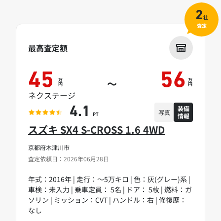
2
社
査定
最高査定額
45
56
万
万
～
円
円
ネクステージ
装備
4.1
写真
情報
PT
スズキ SX4 S-CROSS 1.6 4WD
京都府木津川市
査定依頼日：2026年06月28日
年式：2016年 | 走行：～5万キロ | 色：灰(グレー)系 |
車検：未入力 | 乗車定員： 5名 | ドア： 5枚 | 燃料：ガ
ソリン | ミッション：CVT | ハンドル：右 | 修復歴：
なし