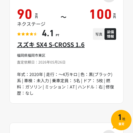
90
100
万
万
～
円
円
ネクステージ
装備
4.1
写真
情報
PT
スズキ SX4 S-CROSS 1.6
福岡県福岡市東区
査定依頼日：2026年05月26日
年式：2020年 | 走行：～4万キロ | 色：黒(ブラック)
系 | 車検：未入力 | 乗車定員： 5名 | ドア： 5枚 | 燃
料：ガソリン | ミッション：AT | ハンドル：右 | 修復
歴：なし
1
社
査定