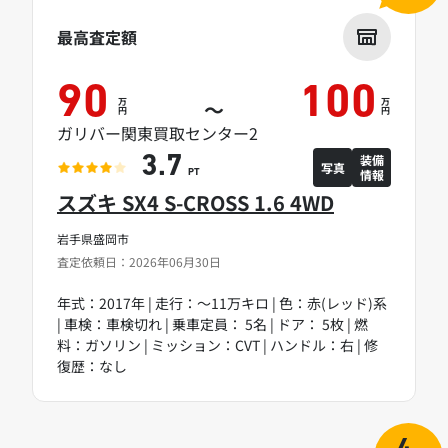
最高査定額
90
100
万
万
～
円
円
ガリバー関東買取センター2
装備
3.7
写真
情報
PT
スズキ SX4 S-CROSS 1.6 4WD
岩手県盛岡市
査定依頼日：2026年06月30日
年式：2017年 | 走行：～11万キロ | 色：赤(レッド)系
| 車検：車検切れ | 乗車定員： 5名 | ドア： 5枚 | 燃
料：ガソリン | ミッション：CVT | ハンドル：右 | 修
復歴：なし