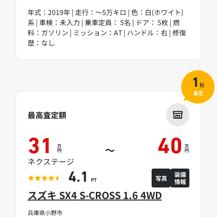
年式：2019年 | 走行：～5万キロ | 色：白(ホワイト)
系 | 車検：未入力 | 乗車定員： 5名 | ドア： 5枚 | 燃
料：ガソリン | ミッション：AT | ハンドル：右 | 修復
歴：なし
1
社
査定
最高査定額
31
40
万
万
～
円
円
ネクステージ
装備
4.1
写真
情報
PT
スズキ SX4 S-CROSS 1.6 4WD
兵庫県小野市