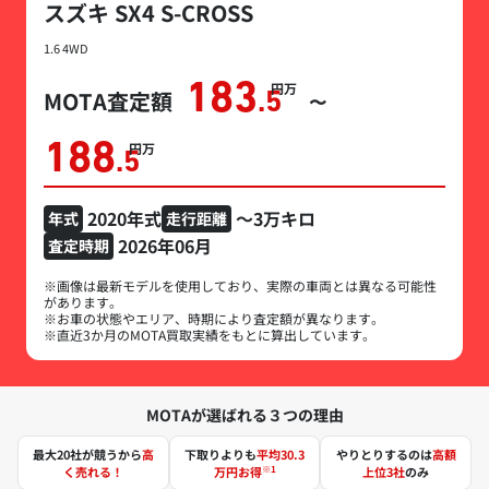
スズキ SX4 S-CROSS
1.6 4WD
183
万円
MOTA査定額
.5
〜
188
万円
.5
2020年式
～3万キロ
年式
走行距離
2026年06月
査定時期
※画像は最新モデルを使用しており、実際の車両とは異なる可能性
があります。
※お車の状態やエリア、時期により査定額が異なります。
※直近3か月のMOTA買取実績をもとに算出しています。
MOTAが選ばれる３つの理由
最大20社が競うから
高
下取りよりも
平均30.3
やりとりするのは
高額
※1
く売れる！
万円お得
上位3社
のみ