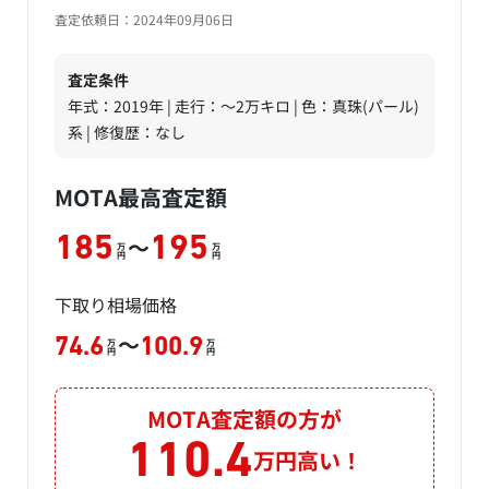
査定依頼日：2024年09月06日
査定条件
年式：2019年 | 走行：～2万キロ | 色：真珠(パール)
系 | 修復歴：なし
MOTA最高査定額
～
185
195
万
万
円
円
下取り相場価格
～
74.6
100.9
万
万
円
円
MOTA査定額の方が
110.4
万円高い！