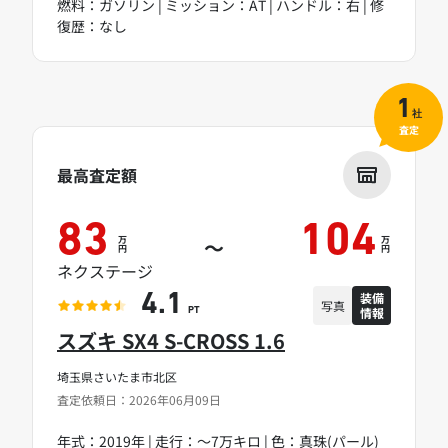
燃料：ガソリン | ミッション：AT | ハンドル：右 | 修
復歴：なし
1
社
査定
最高査定額
83
104
万
万
～
円
円
ネクステージ
装備
4.1
写真
情報
PT
スズキ SX4 S-CROSS 1.6
埼玉県さいたま市北区
査定依頼日：2026年06月09日
年式：2019年 | 走行：～7万キロ | 色：真珠(パール)