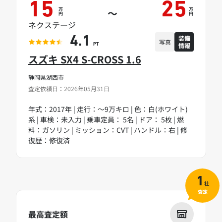
15
25
万
万
～
円
円
ネクステージ
装備
4.1
写真
情報
PT
スズキ SX4 S-CROSS 1.6
静岡県湖西市
査定依頼日：2026年05月31日
年式：2017年 | 走行：～9万キロ | 色：白(ホワイト)
系 | 車検：未入力 | 乗車定員： 5名 | ドア： 5枚 | 燃
料：ガソリン | ミッション：CVT | ハンドル：右 | 修
復歴：修復済
1
社
査定
最高査定額