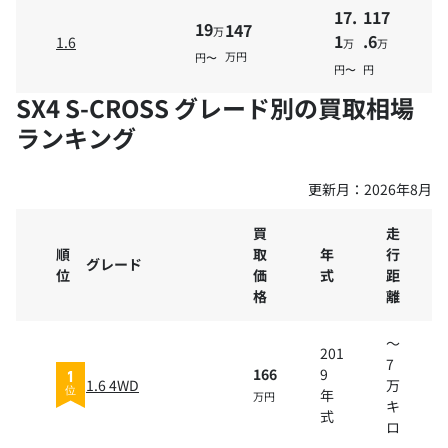
17.
117
19
147
万
1
.6
1.6
万
万
万円
円〜
円〜
円
SX4 S-CROSS グレード別の買取相場
ランキング
更新月：
2026年8月
買
走
順
取
年
行
グレード
位
価
式
距
格
離
～
201
7
166
9
1
1.6 4WD
万
年
位
万円
キ
式
ロ