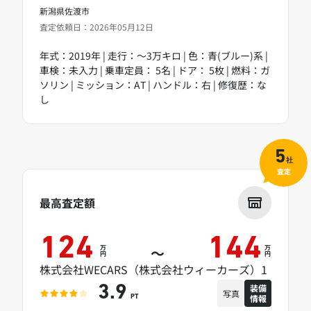
新潟県佐渡市
査定依頼日：2026年05月12日
年式：2019年 | 走行：～3万キロ | 色：青(ブルー)系 |
車検：未入力 | 乗車定員： 5名 | ドア： 5枚 | 燃料：ガ
ソリン | ミッション：AT | ハンドル：右 | 修復歴：な
し
5
社
査定
最高査定額
124
144
万
万
～
円
円
株式会社WECARS（株式会社ウィーカーズ）1
装備
3.9
写真
情報
PT