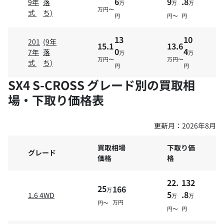
6
9
.8
9年
落
万
万
万
万円〜
式
ち)
円
円〜
円
13
10
201
(9年
15.1
13.6
0
4
7年
落
万
万
万円〜
万円〜
式
ち)
円
円
SX4 S-CROSS グレード別の買取相
場・下取り価格表
更新月：
2026年8月
買取相場
下取り価
グレード
価格
格
22.
132
25
166
万
5
.8
1.6 4WD
万
万
万円
円〜
円〜
円