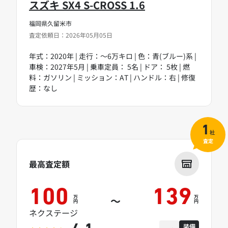
スズキ SX4 S-CROSS 1.6
福岡県久留米市
査定依頼日：2026年05月05日
年式：2020年 | 走行：～6万キロ | 色：青(ブルー)系 |
車検：2027年5月 | 乗車定員： 5名 | ドア： 5枚 | 燃
料：ガソリン | ミッション：AT | ハンドル：右 | 修復
歴：なし
1
社
査定
最高査定額
100
139
万
万
～
円
円
ネクステージ
装備