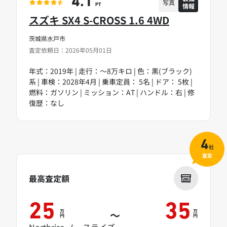
4.1
写真
情報
PT
スズキ SX4 S-CROSS 1.6 4WD
茨城県水戸市
査定依頼日：2026年05月01日
年式：2019年 | 走行：～8万キロ | 色：黒(ブラック)
系 | 車検：2028年4月 | 乗車定員： 5名 | ドア： 5枚 |
燃料：ガソリン | ミッション：AT | ハンドル：右 | 修
復歴：なし
4
社
査定
最高査定額
25
35
万
万
～
円
円
Northrise ノースライズ