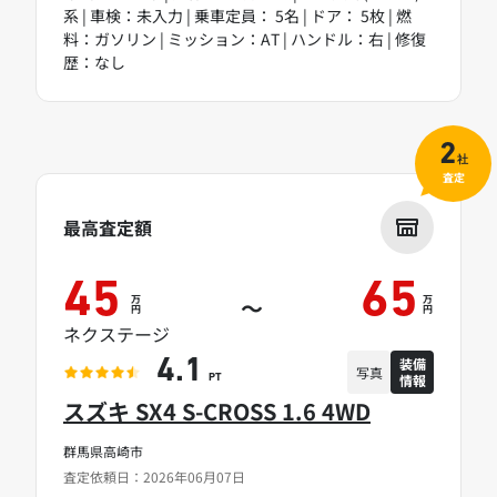
系 | 車検：未入力 | 乗車定員： 5名 | ドア： 5枚 | 燃
料：ガソリン | ミッション：AT | ハンドル：右 | 修復
歴：なし
2
社
査定
最高査定額
45
65
万
万
～
円
円
ネクステージ
装備
4.1
写真
情報
PT
スズキ SX4 S-CROSS 1.6 4WD
群馬県高崎市
査定依頼日：2026年06月07日