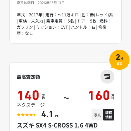
査定依頼日：2026年05月13日
年式：2017年 | 走行：～11万キロ | 色：赤(レッド)系
| 車検：未入力 | 乗車定員： 5名 | ドア： 5枚 | 燃料：
ガソリン | ミッション：CVT | ハンドル：右 | 修復
歴：なし
2
社
査定
最高査定額
140
160
万
万
～
円
円
ネクステージ
装備
4.1
写真
情報
PT
スズキ SX4 S-CROSS 1.6 4WD