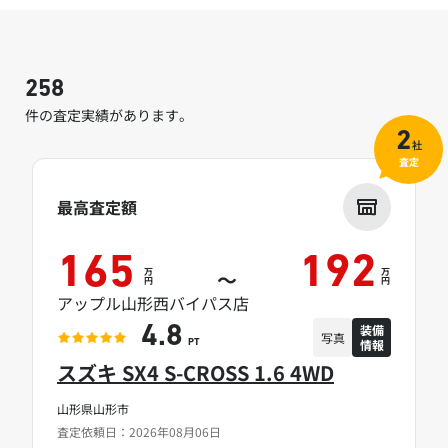
258
件の査定実績があります。
2
社
査定
最高査定額
165
192
万
万
～
円
円
アップル山形西バイパス店
装備
4.8
写真
情報
PT
スズキ SX4 S-CROSS 1.6 4WD
山形県山形市
査定依頼日：2026年08月06日