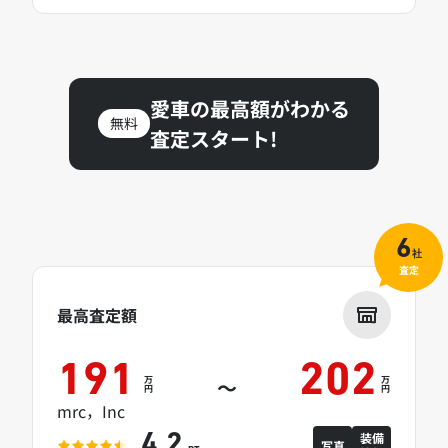
愛車の最高額がわかる
無料
査定スタート!
6
社
査定
最高査定額
191
202
万
万
～
円
円
mrc，Inc
装備
4.2
写真