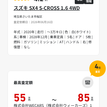
情報
PT
スズキ SX4 S-CROSS 1.6 4WD
埼玉県さいたま市桜区
査定依頼日：2026年06月16日
年式：2020年 | 走行：～3万キロ | 色：白(ホワイト)
系 | 車検：2028年12月 | 乗車定員： 5名 | ドア： 5枚 |
燃料：ガソリン | ミッション：AT | ハンドル：右 | 修
復歴：なし
4
社
査定
最高査定額
55
85
万
万
～
円
円
株式会社WECARS（株式会社ウィーカーズ）1