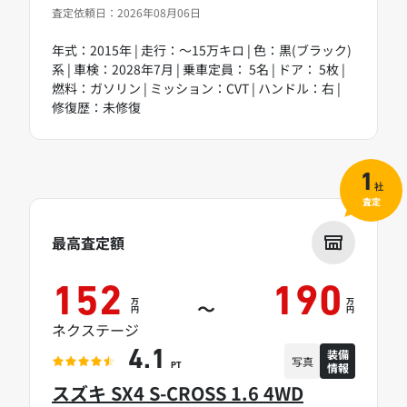
査定依頼日：2026年08月06日
年式：2015年 | 走行：～15万キロ | 色：黒(ブラック)
系 | 車検：2028年7月 | 乗車定員： 5名 | ドア： 5枚 |
燃料：ガソリン | ミッション：CVT | ハンドル：右 |
修復歴：未修復
1
社
査定
最高査定額
152
190
万
万
～
円
円
ネクステージ
装備
4.1
写真
情報
PT
スズキ SX4 S-CROSS 1.6 4WD