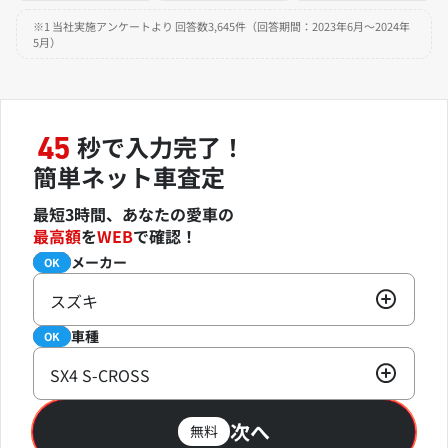
※1 当社実施アンケートより 回答数3,645件（回答期間：2023年6月～2024年
5月）
秒で入力完了！
45
簡単ネット車査定
最短3時間、あなたの愛車の
最高額
を
WEB
で確認！
メーカー
必須
OK
スズキ
車種
必須
OK
SX4 S-CROSS
次へ
無料