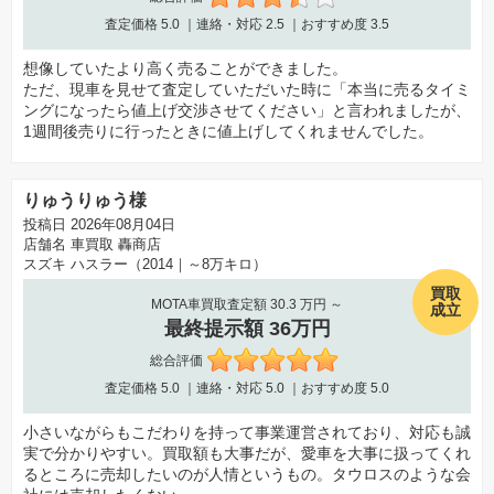
査定価格
5.0
｜連絡・対応
2.5
｜おすすめ度
3.5
想像していたより高く売ることができました。
ただ、現車を見せて査定していただいた時に「本当に売るタイミ
ングになったら値上げ交渉させてください」と言われましたが、
1週間後売りに行ったときに値上げしてくれませんでした。
りゅうりゅう様
投稿日 2026年08月04日
店舗名
車買取 轟商店
スズキ ハスラー（2014｜～8万キロ）
買取
MOTA車買取査定額 30.3 万円 ～
成立
最終提示額 36万円
総合評価
査定価格
5.0
｜連絡・対応
5.0
｜おすすめ度
5.0
小さいながらもこだわりを持って事業運営されており、対応も誠
実で分かりやすい。買取額も大事だが、愛車を大事に扱ってくれ
るところに売却したいのが人情というもの。タウロスのような会