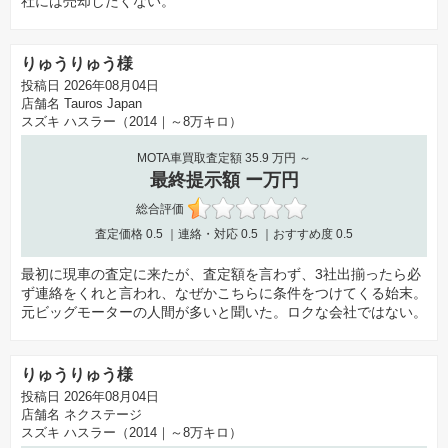
社には売却したくない。
りゅうりゅう様
投稿日 2026年08月04日
店舗名
Tauros Japan
スズキ ハスラー（2014｜～8万キロ）
MOTA車買取査定額 35.9 万円 ～
最終提示額 ー万円
総合評価
査定価格
0.5
｜連絡・対応
0.5
｜おすすめ度
0.5
最初に現車の査定に来たが、査定額を言わず、3社出揃ったら必
ず連絡をくれと言われ、なぜかこちらに条件をつけてくる始末。
元ビッグモーターの人間が多いと聞いた。ロクな会社ではない。
りゅうりゅう様
投稿日 2026年08月04日
店舗名
ネクステージ
スズキ ハスラー（2014｜～8万キロ）