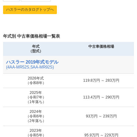
ハスラーのカタログトップへ
MOTA
4WD タフワイルドターボ
93.4万円 ～ 154.2万円
車買取査定
に申込む
年式別 中古車価格相場一覧表
MOTA
4WD ハイブリッド G
42.2万円 ～ 154.2万円
車買取査定
に申込む
年式
中古車価格相場
（型式）
MOTA
ハスラー 2019年式モデル
4WD ハイブリッド Gターボ
42.2万円 ～ 154.2万円
車買取査定
(4AA-MR52S,5AA-MR92S)
に申込む
2026年式
119.8万円 ～ 283万円
（令和8年）
MOTA
4WD ハイブリッド X
42.2万円 ～ 154.2万円
車買取査定
2025年
に申込む
（令和7年）
113.4万円 ～ 290万円
（1年落ち）
MOTA
2024年
4WD ハイブリッド Xターボ
42.2万円 ～ 154.2万円
車買取査定
（令和6年）
93万円 ～ 239万円
に申込む
（2年落ち）
2023年
MOTA
（令和5年）
95.9万円 ～ 229万円
4WD ワンダラー
31.1万円 ～ 125.1万円
車買取査定