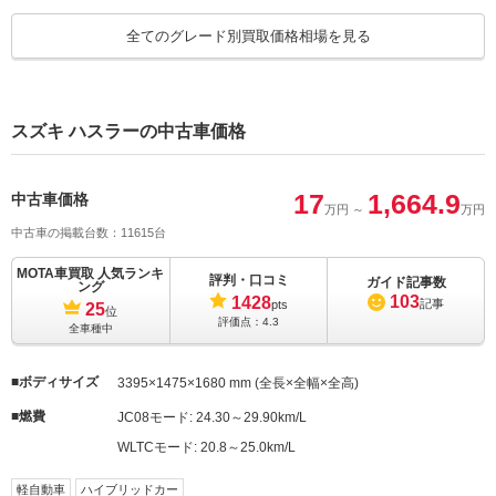
MOTA
全てのグレード別買取価格相場を見る
4WD Jスタイル3ターボ
26.1万円 ～ 94万円
車買取査定
に申込む
MOTA
4WD Jスタイルターボ
42.2万円 ～ 127.5万円
車買取査定
スズキ ハスラーの中古車価格
に申込む
MOTA
17
1,664.9
中古車価格
4WD Jターボ
31.1万円 ～ 125.1万円
万円
～
車買取査定
万円
に申込む
中古車の掲載台数：11615台
MOTA車買取 人気ランキ
評判・口コミ
MOTA
ガイド記事数
ング
4WD X
16.3万円 ～ 89.1万円
車買取査定
103
1428
記事
pts
25
位
に申込む
評価点：
4.3
全車種中
MOTA
ボディサイズ
4WD Xターボ
3395×1475×1680 mm (全長×全幅×全高)
16.3万円 ～ 89.1万円
車買取査定
に申込む
燃費
JC08モード:
24.30～29.90km/L
WLTCモード:
20.8～25.0km/L
MOTA
4WD タフワイルド
31.1万円 ～ 154.2万円
車買取査定
に申込む
軽自動車
ハイブリッドカー