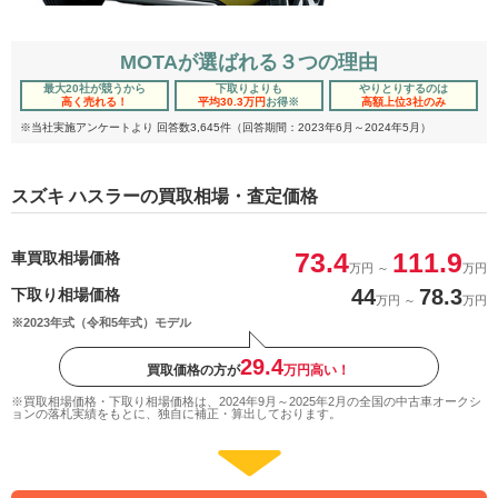
MOTAが選ばれる３つの理由
最大20社が競うから
下取りよりも
やりとりするのは
高く売れる！
平均30.3万円
お得
※
高額上位3社のみ
※当社実施アンケートより 回答数3,645件（回答期間：2023年6月～2024年5月）
スズキ ハスラーの買取相場・査定価格
73.4
111.9
車買取相場価格
万円
～
万円
44
78.3
下取り相場価格
万円
～
万円
※2023年式（令和5年式）モデル
29.4
買取価格の方が
万円高い！
※買取相場価格・下取り相場価格は、2024年9月～2025年2月の全国の中古車オークシ
ョンの落札実績をもとに、独自に補正・算出しております。