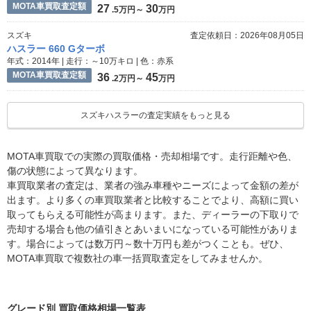
MOTA車買取査定額
27
30
.5万円～
万円
スズキ
査定依頼日：2026年08月05日
ハスラー 660 Gターボ
年式：2014年 | 走行：～10万キロ | 色：赤系
MOTA車買取査定額
36
45
.2万円～
万円
スズキハスラーの査定実績をもっと見る
MOTA車買取での実際の買取価格・売却相場です。走行距離や色、
傷の状態によって異なります。
車買取業者の査定は、業者の強み車種やニーズによって金額の差が
出ます。より多くの車買取業者と比較することでより、高額に買い
取ってもらえる可能性が高まります。また、ディーラーの下取りで
売却する場合も他の値引きとあいまいになっている可能性がありま
す。場合によっては数万円～数十万円も差がつくことも。ぜひ、
MOTA車買取で複数社の車一括買取査定をしてみませんか。
グレード別 買取価格相場一覧表