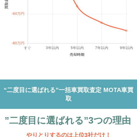
MOTA
ハイブリッド G
42.2万円 ～ 154.2万円
車買取査定
に申込む
MOTA
ハイブリッド Gターボ
42.2万円 ～ 154.2万円
車買取査定
に申込む
MOTA
ハイブリッド X
42.2万円 ～ 154.2万円
車買取査定
に申込む
MOTA
“二度目に選ばれる”一括車買取査定 MOTA車買
ハイブリッド Xターボ
42.2万円 ～ 154.2万円
車買取査定
に申込む
取
MOTA
ワンダラー
31.1万円 ～ 125.1万円
車買取査定
に申込む
”二度目に選ばれる”3つの理由
やりとりするのは上位3社だけ！