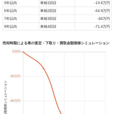
3年以内
車検1回目
-13.6万円
MOTA
Jスタイルターボ
42.2万円 ～ 127.5万円
車買取査定
5年以内
車検2回目
-54.9万円
に申込む
7年以内
車検3回目
-66万円
MOTA
9年以内
車検4回目
-71.4万円
Jターボ
31.1万円 ～ 125.1万円
車買取査定
に申込む
売却時期による車の査定・下取り・買取金額推移シミュレーション
MOTA
X
16.3万円 ～ 89.1万円
車買取査定
に申込む
MOTA
Xターボ
16.3万円 ～ 89.1万円
車買取査定
に申込む
MOTA
タフワイルド
31.1万円 ～ 154.2万円
車買取査定
に申込む
MOTA
タフワイルドターボ
93.4万円 ～ 154.2万円
車買取査定
に申込む