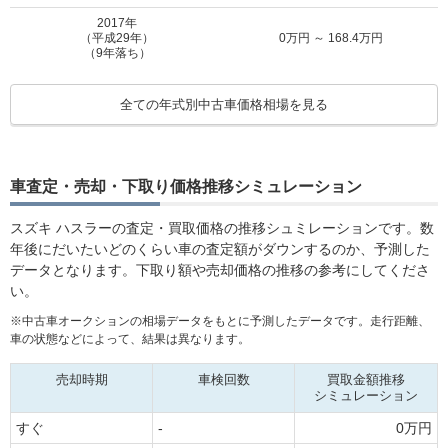
MOTA
J
31.1万円 ～ 125.1万円
車買取査定
2017年
に申込む
（平成29年）
0万円 ～ 168.4万円
（9年落ち）
MOTA
2016年
Jスタイル
16.3万円 ～ 127.5万円
車買取査定
（平成28年）
19万円 ～ 168.4万円
全ての年式別中古車価格相場を見る
に申込む
（10年落ち）
2015年
MOTA
（平成27年）
12万円 ～ 168.4万円
Jスタイル2
16.3万円 ～ 147.5万円
車買取査定
（11年落ち）
車査定・売却・下取り価格推移シミュレーション
に申込む
2014年
（平成26年）
16.8万円 ～ 168.4万円
スズキ ハスラーの査定・買取価格の推移シュミレーションです。数
MOTA
（12年落ち）
年後にだいたいどのくらい車の査定額がダウンするのか、予測した
Jスタイル2ターボ
16.3万円 ～ 147.5万円
車買取査定
に申込む
データとなります。下取り額や売却価格の推移の参考にしてくださ
い。
MOTA
※中古車オークションの相場データをもとに予測したデータです。走行距離、
Jスタイル3
26.1万円 ～ 94万円
車買取査定
車の状態などによって、結果は異なります。
に申込む
売却時期
車検回数
買取金額推移
MOTA
シミュレーション
Jスタイル3ターボ
26.1万円 ～ 94万円
車買取査定
に申込む
すぐ
-
0万円