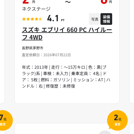
2
6
～
円
円
ネクステージ
装備
4.1
写真
情報
PT
スズキ エブリイ 660 PC ハイルー
フ 4WD
長野県茅野市
査定依頼日：2026年07月22日
年式：2013年 | 走行：～15万キロ | 色：黒(ブ
ラック)系 | 車検：未入力 | 乗車定員： 4名 | ド
ア： 5枚 | 燃料：ガソリン | ミッション：AT | ハ
ンドル：右 | 修復歴：未修復
7
2
社
社
査定
査定