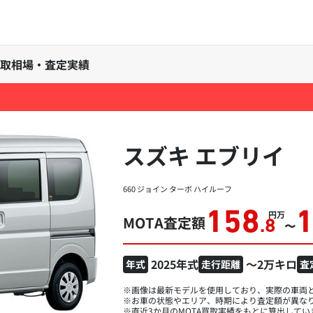
の買取相場・査定実績
スズキ エブリイ
660 ジョイン ターボ ハイルーフ
158
万円
MOTA査定額
.8
〜
2025年式
～2万キロ
年式
走行距離
査
※画像は最新モデルを使用しており、実際の車両
※お車の状態やエリア、時期により査定額が異な
※直近3か月のMOTA買取実績をもとに算出してい