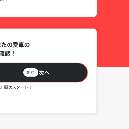
なたの愛車の
確認！
次へ
無料
』順次スタート！