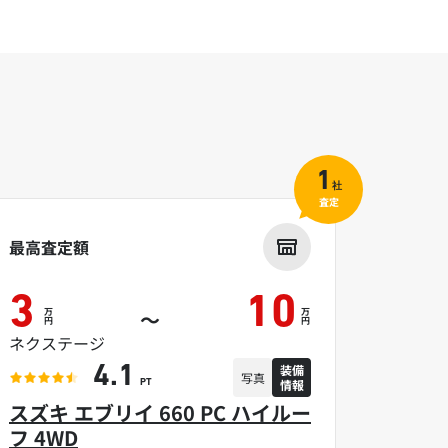
1
社
査定
最高査定額
3
10
万
万
～
円
円
ネクステージ
装備
4.1
写真
情報
PT
スズキ エブリイ 660 PC ハイルー
フ 4WD