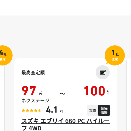
4
1
社
社
査定
査定
最高査定額
97
100
万
万
～
円
円
ネクステージ
装備
4.1
写真
情報
PT
スズキ エブリイ 660 PC ハイルー
フ 4WD