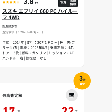
装備
3.8
写真
情報
PT
スズキ エブリイ 660 PC ハイルー
フ 4WD
新潟県燕市
査定依頼日：2026年07月26日
年式：2014年 | 走行：20万1キロ～ | 色：黒(ブ
ラック)系 | 車検：2026年8月 | 乗車定員： 4名 |
ドア： 5枚 | 燃料：ガソリン | ミッション：AT |
ハンドル：右 | 修復歴：なし
3
社
査定
最高査定額
万
万