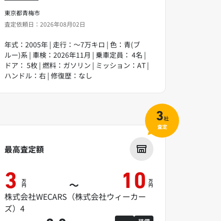
東京都青梅市
査定依頼日：2026年08月02日
年式：2005年 | 走行：～7万キロ | 色：青(ブ
ルー)系 | 車検：2026年11月 | 乗車定員： 4名 |
ドア： 5枚 | 燃料：ガソリン | ミッション：AT |
ハンドル：右 | 修復歴：なし
3
社
査定
最高査定額
3
10
万
万
～
円
円
株式会社WECARS（株式会社ウィーカー
ズ）4