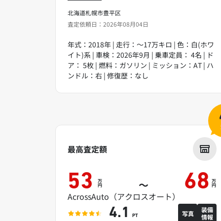
北海道札幌市豊平区
査定依頼日：2026年08月04日
年式：2018年 | 走行：～17万キロ | 色：白(ホワ
イト)系 | 車検：2026年9月 | 乗車定員： 4名 | ド
ア： 5枚 | 燃料：ガソリン | ミッション：AT | ハ
ンドル：右 | 修復歴：なし
最高査定額
53
68
万
万
～
円
円
AcrossAuto（アクロスオート）
装備
4.1
写真
情報
PT