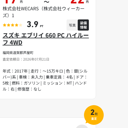
17
22
～
円
円
株式会社WECARS（株式会社ウィーカー
ズ）1
装備
3.9
写真
情報
PT
スズキ エブリイ 660 PC ハイルー
フ 4WD
福岡県遠賀郡芦屋町
査定依頼日：2026年07月21日
年式：2017年 | 走行：～15万キロ | 色：銀(シル
バー)系 | 車検：未入力 | 乗車定員： 4名 | ドア：
5枚 | 燃料：ガソリン | ミッション：MT | ハンド
ル：右 | 修復歴：なし
2
社
査定