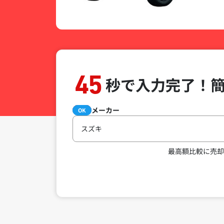
45
秒で入力完了！
メーカー
必須
OK
スズキ
最高額比較に売却