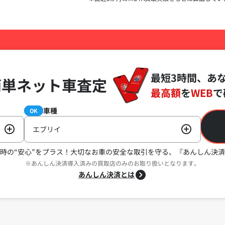
最短3時間、あ
簡単ネット車査定
最高額
を
WEB
で
車種
必須
OK
エブリイ
時の“安心”をプラス！
大切なお車の安全な取引を守る、『あんしん決済
※あんしん決済導入済みの買取店のみのお取り扱いとなります。
あんしん決済とは