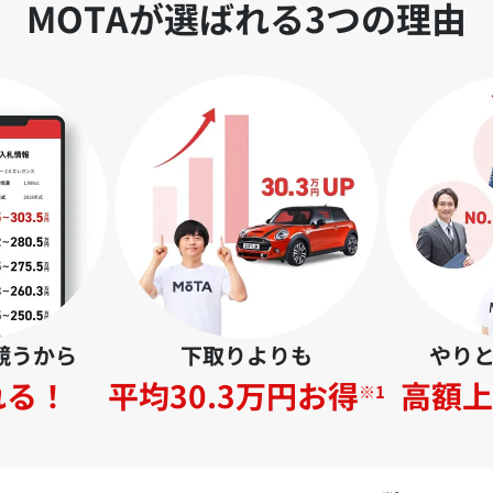
MOTAが選ばれる3つの理由
競うから
下取りよりも
やり
れる！
平均30.3万円お得
高額上
※1