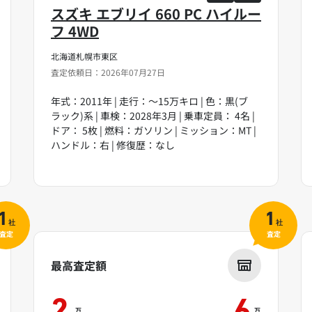
スズキ エブリイ 660 PC ハイルー
フ 4WD
北海道札幌市東区
査定依頼日：2026年07月27日
年式：2011年 | 走行：～15万キロ | 色：黒(ブ
ラック)系 | 車検：2028年3月 | 乗車定員： 4名 |
ドア： 5枚 | 燃料：ガソリン | ミッション：MT |
ハンドル：右 | 修復歴：なし
1
1
社
社
査定
査定
最高査定額
万
万