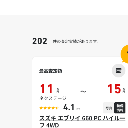
202
件の査定実績があります。
最高査定額
11
15
万
万
～
円
円
ネクステージ
装備
4.1
写真
情報
PT
スズキ エブリイ 660 PC ハイルー
フ 4WD