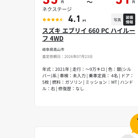
35
51
～
円
円
ネクステージ
装備
4.1
写真
情報
PT
スズキ エブリイ 660 PC ハイルー
フ 4WD
岐阜県高山市
査定依頼日：2026年07月23日
年式：2021年 | 走行：～9万キロ | 色：銀(シル
バー)系 | 車検：未入力 | 乗車定員： 4名 | ドア：
5枚 | 燃料：ガソリン | ミッション：MT | ハンド
ル：右 | 修復歴：なし