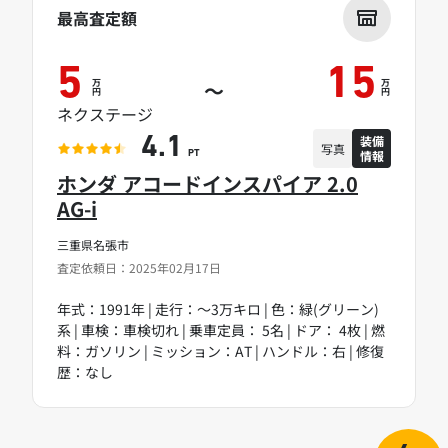
最高査定額
5
15
万
万
～
円
円
ネクステージ
装備
4.1
写真
情報
PT
ホンダ アコードインスパイア 2.0
AG-i
三重県名張市
査定依頼日：2025年02月17日
年式：1991年 | 走行：～3万キロ | 色：緑(グリーン)
系 | 車検：車検切れ | 乗車定員： 5名 | ドア： 4枚 | 燃
料：ガソリン | ミッション：AT | ハンドル：右 | 修復
歴：なし