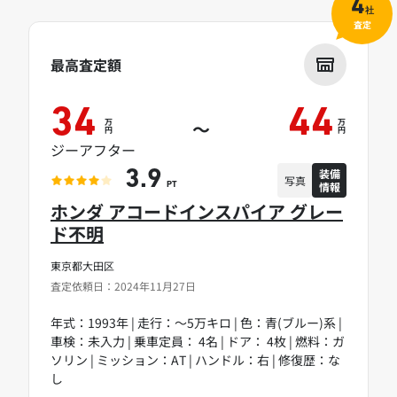
4
社
査定
最高査定額
34
44
万
万
～
円
円
ジーアフター
装備
3.9
写真
情報
PT
ホンダ アコードインスパイア グレー
ド不明
東京都大田区
査定依頼日：2024年11月27日
年式：1993年 | 走行：～5万キロ | 色：青(ブルー)系 |
車検：未入力 | 乗車定員： 4名 | ドア： 4枚 | 燃料：ガ
ソリン | ミッション：AT | ハンドル：右 | 修復歴：な
し