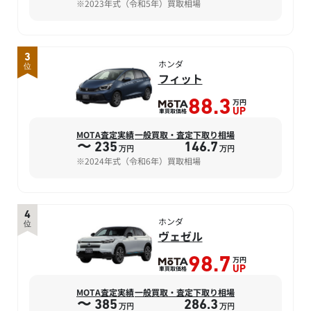
※2023年式（令和5年）買取相場
3
ホンダ
位
フィット
万円
88.3
車買取価格
UP
MOTA査定実績
一般買取・査定下取り相場
〜 235
146.7
万円
万円
※2024年式（令和6年）買取相場
4
ホンダ
位
ヴェゼル
万円
98.7
車買取価格
UP
MOTA査定実績
一般買取・査定下取り相場
〜 385
286.3
万円
万円