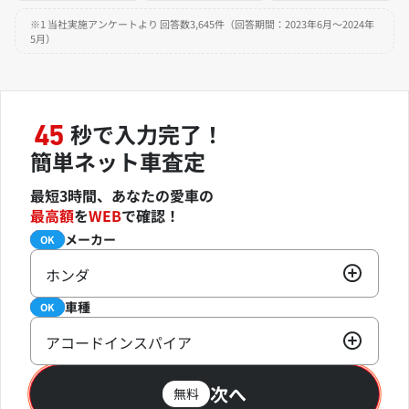
※1 当社実施アンケートより 回答数3,645件（回答期間：2023年6月～2024年
5月）
秒で入力完了！
45
簡単ネット車査定
最短3時間、あなたの愛車の
最高額
を
WEB
で確認！
メーカー
必須
OK
ホンダ
車種
必須
OK
アコードインスパイア
次へ
無料