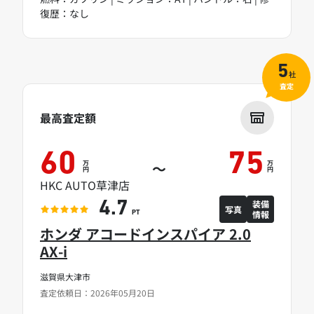
復歴：なし
5
社
査定
最高査定額
60
75
万
万
～
円
円
HKC AUTO草津店
装備
4.7
写真
情報
PT
ホンダ アコードインスパイア 2.0
AX-i
滋賀県大津市
査定依頼日：2026年05月20日