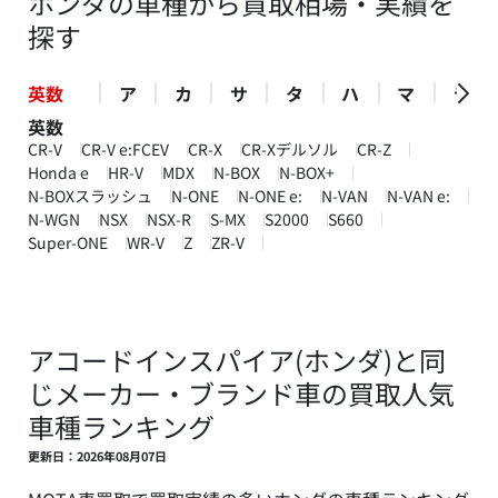
ホンダの車種から買取相場・実績を
探す
英数
ア
カ
サ
タ
ハ
マ
ラ
英数
CR-V
CR-V e:FCEV
CR-X
CR-Xデルソル
CR-Z
Honda e
HR-V
MDX
N-BOX
N-BOX+
N-BOXスラッシュ
N-ONE
N-ONE e:
N-VAN
N-VAN e:
N-WGN
NSX
NSX-R
S-MX
S2000
S660
Super-ONE
WR-V
Z
ZR-V
アコードインスパイア(ホンダ)と同
じメーカー・ブランド車の買取人気
車種ランキング
更新日：2026年08月07日