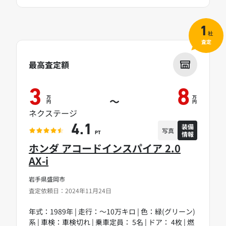
1
社
査定
最高査定額
3
8
万
万
～
円
円
ネクステージ
装備
4.1
写真
情報
PT
ホンダ アコードインスパイア 2.0
AX-i
岩手県盛岡市
査定依頼日：2024年11月24日
年式：1989年 | 走行：～10万キロ | 色：緑(グリーン)
系 | 車検：車検切れ | 乗車定員： 5名 | ドア： 4枚 | 燃