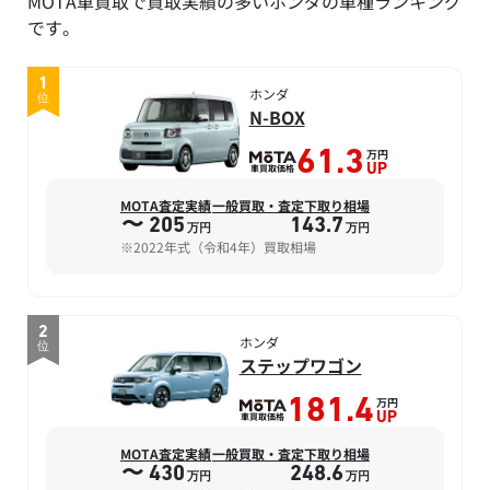
MOTA車買取で買取実績の多いホンダの車種ランキング
です。
1
ホンダ
位
N-BOX
万円
61.3
車買取価格
UP
MOTA査定実績
一般買取・査定下取り相場
〜 205
143.7
万円
万円
※2022年式（令和4年）買取相場
2
ホンダ
位
ステップワゴン
万円
181.4
車買取価格
UP
MOTA査定実績
一般買取・査定下取り相場
〜 430
248.6
万円
万円