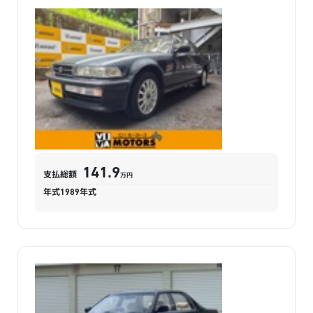
〜 32.4
16.9
万円
万円
※2011年式（平成23年）買取相場
9
ホンダ
位
N-ONE
万円
46.9
車買取価格
UP
MOTA査定実績
一般買取・査定下取り相場
〜 189
142.1
万円
万円
141.9
※2021年式（令和3年）買取相場
支払総額
万円
年式
1989
年式
10
ホンダ
位
シャトル
万円
65.9
車買取価格
UP
MOTA査定実績
一般買取・査定下取り相場