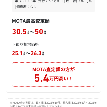
年式：1993年 | 走行：～5万キロ | 色：青(ブルー)系
| 修復歴：なし
MOTA最高査定額
～
30.5
50
万
万
円
円
下取り相場価格
～
25.1
26.3
万
万
円
円
MOTA査定額の方が
5.4
万円高い！
※MOTA査定実績は、日本車は2025年10月、輸入車は2025年5月～2025年
10月のMOTA査定実績から算出しております。