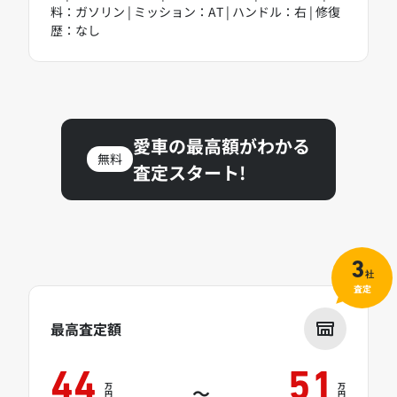
料：ガソリン | ミッション：AT | ハンドル：右 | 修復
歴：なし
愛車の最高額がわかる
無料
査定スタート!
3
社
査定
最高査定額
44
51
万
万
～
円
円