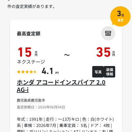
件の査定実績があります。
3
社
査定
最高査定額
15
35
万
万
～
円
円
ネクステージ
装備
4.1
写真
情報
PT
ホンダ アコードインスパイア 2.0
AG-i
鹿児島県鹿児島市
査定依頼日：2026年06月04日
年式：1991年 | 走行：～13万キロ | 色：白(ホワイト)
系 | 車検：2026年7月 | 乗車定員： 5名 | ドア： 4枚 |
燃料：ガソリン | ミッション：AT | ハンドル：右 | 修