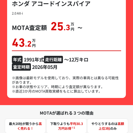
ホンダ アコードインスパイア
2.0 AX-i
25
万円
MOTA査定額
.3
〜
43
万円
.2
1991年式
～12万キロ
年式
走行距離
2026年05月
査定時期
※画像は最新モデルを使用しており、実際の車両とは異なる可能性
があります。
※お車の状態やエリア、時期により査定額が異なります。
※直近3か月のMOTA買取実績をもとに算出しています。
MOTAが選ばれる３つの理由
最大20社が競うから
高
下取りよりも
平均30.3
やりとりするのは
高額
※1
く売れる！
万円お得
上位3社
のみ