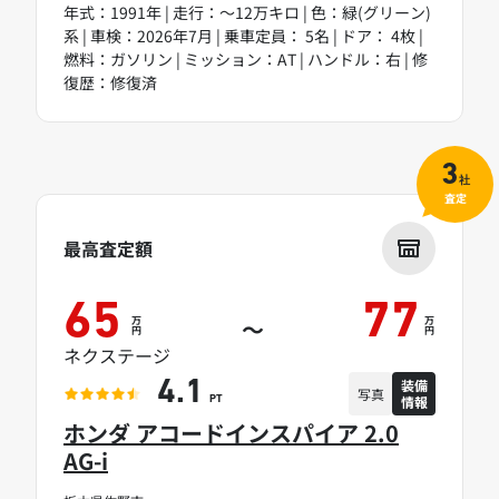
年式：1991年 | 走行：～12万キロ | 色：緑(グリーン)
系 | 車検：2026年7月 | 乗車定員： 5名 | ドア： 4枚 |
燃料：ガソリン | ミッション：AT | ハンドル：右 | 修
復歴：修復済
3
社
査定
最高査定額
65
77
万
万
～
円
円
ネクステージ
装備
4.1
写真
情報
PT
ホンダ アコードインスパイア 2.0
AG-i