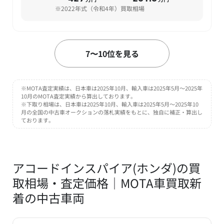
万円
万円
※2022年式（令和4年）買取相場
7
7〜10位を見る
ホンダ
位
N-WGN
万円
38.5
車買取価格
UP
※MOTA査定実績は、日本車は2025年10月、輸入車は2025年5月～2025年
10月のMOTA査定実績から算出しております。
MOTA査定実績
一般買取・査定下取り相場
※下取り相場は、日本車は2025年10月、輸入車は2025年5月～2025年10
〜 155
116.5
月の全国の中古車オークションの落札実績をもとに、独自に補正・算出し
万円
万円
ております。
※2023年式（令和5年）買取相場
8
アコードインスパイア(ホンダ)の買
ホンダ
位
ライフ
取相場・査定価格｜MOTA車買取新
着の中古車両
万円
15.5
車買取価格
UP
MOTA査定実績
一般買取・査定下取り相場