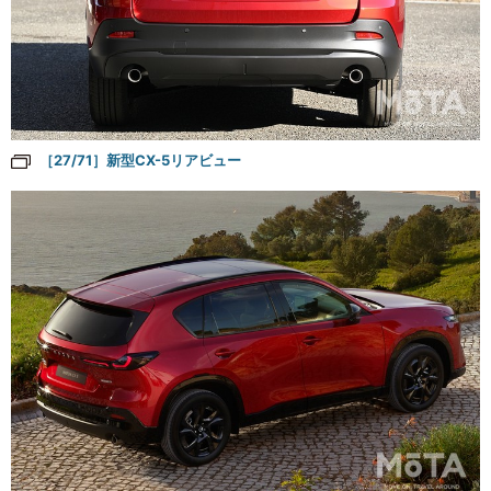
［27/71］新型CX-5リアビュー