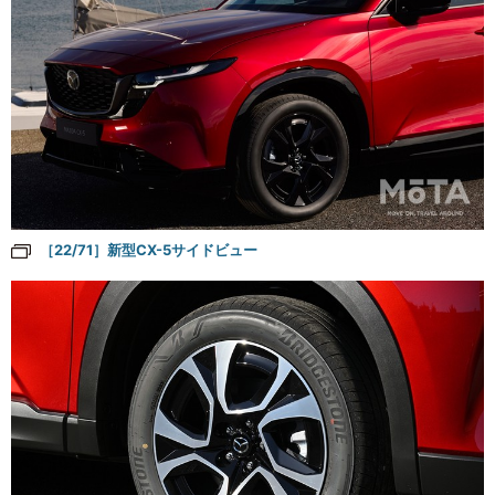
［22/71］新型CX-5サイドビュー