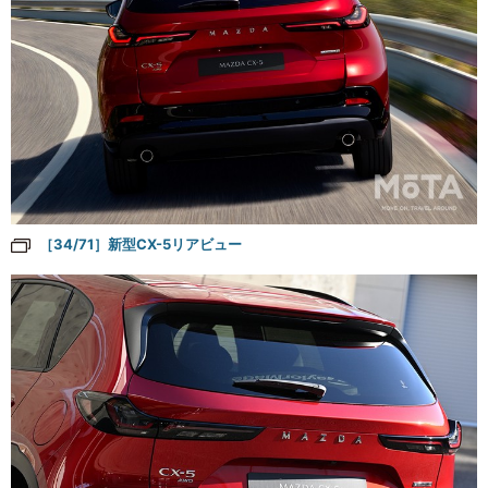
［34/71］新型CX-5リアビュー