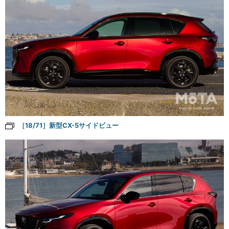
［18/71］新型CX-5サイドビュー