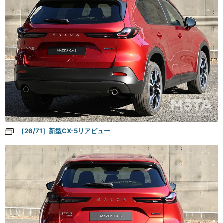
［26/71］新型CX-5リアビュー