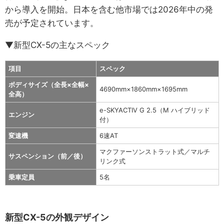
から導入を開始。日本を含む他市場では2026年中の発
売が予定されています。
▼新型CX-5の主なスペック
項目
スペック
ボディサイズ（全長×全幅×
4690mm×1860mm×1695mm
全高）
e-SKYACTIV G 2.5（M ハイブリッド
エンジン
付）
変速機
6速AT
マクファーソンストラット式／マルチ
サスペンション（前／後）
リンク式
乗車定員
5名
新型CX-5の外観デザイン