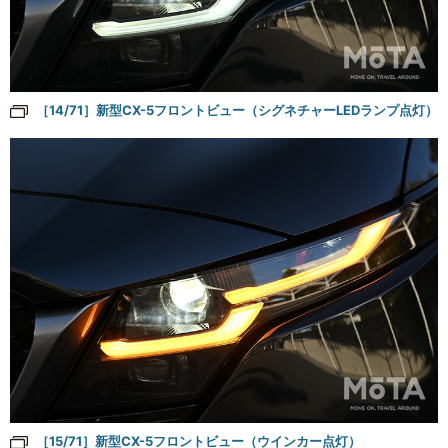
［14/71］新型CX-5フロントビュー（シグネチャーLEDランプ点灯）
［15/71］新型CX-5フロントビュー（ウインカー点灯）