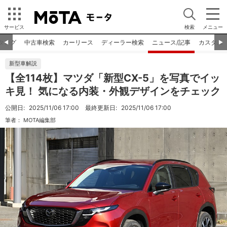
サービス
検索
メニュー
タログ
中古車検索
カーリース
ディーラー検索
ニュース/記事
カスタム
◀︎
▶︎
新型車解説
【全114枚】マツダ「新型CX-5」を写真でイッ
キ見！ 気になる内装・外観デザインをチェック
公開日:
2025/11/06 17:00
最終更新日:
2025/11/06 17:00
筆者：
MOTA編集部