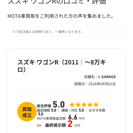
スズキ ワゴンRの口コミ・評価
MOTA車買取をご利用された方の声を集めました。
※下記は個人の感想であり、一事例となります。
スズキ ワゴンR（2011｜～8万キ
ロ）
店舗名：
L GARAGE
投稿日：
2026年08月02日
5.0
総合評価
買取
査定価格
連絡・対応
おすすめ度
5.0
5.0
成立
5.0
6.6
MOTA車買取査定額
万円
2
最終提示額
万円