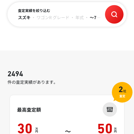
査定実績を絞り込む
スズキ
・
ワゴンR
グレード
・
年式
・
～7万キロ
2494
件の査定実績があります。
2
社
査定
最高査定額
30
50
万
万
～
円
円