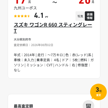
17
20
～
円
円
九州ユーポス
装備
4.1
写真
情報
PT
スズキ ワゴンR 660 スティングレー
T
大分県別府市
査定依頼日：2026年08月02日
年式：2014年 | 走行：～7万キロ | 色：赤(レッド)系 |
車検：未入力 | 乗車定員： 4名 | ドア： 5枚 | 燃料：ガ
ソリン | ミッション：CVT | ハンドル：右 | 修復歴：
なし
3
社
査定
最高査定額