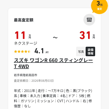
3
社
査定
最高査定額
11
31
万
万
～
円
円
ネクステージ
装備
4.1
写真
情報
PT
スズキ ワゴンR 660 スティングレー
T 4WD
岩手県陸前高田市
査定依頼日：2026年08月03日
年式：2011年 | 走行：～7万キロ | 色：黒(ブラック)
系 | 車検：未入力 | 乗車定員： 4名 | ドア： 5枚 | 燃
料：ガソリン | ミッション：CVT | ハンドル：右 | 修
復歴：なし