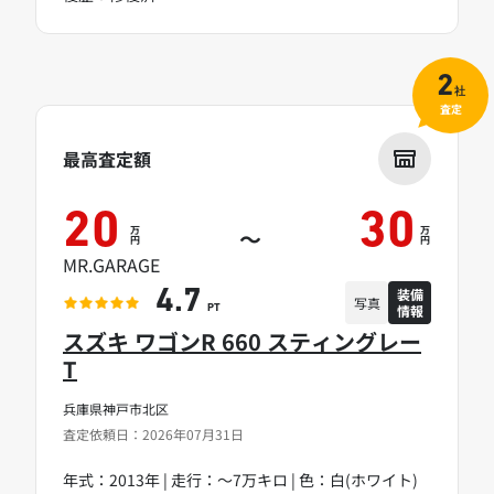
2
社
査定
最高査定額
20
30
万
万
～
円
円
MR.GARAGE
装備
4.7
写真
情報
PT
スズキ ワゴンR 660 スティングレー
T
兵庫県神戸市北区
査定依頼日：2026年07月31日
年式：2013年 | 走行：～7万キロ | 色：白(ホワイト)