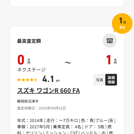
1
社
査定
最高査定額
0
1
万
万
～
円
円
ネクステージ
装備
4.1
写真
情報
PT
スズキ ワゴンR 660 FA
静岡県沼津市
査定依頼日：2026年08月02日
年式：2014年 | 走行：～7万キロ | 色：青(ブルー)系 |
車検：2027年5月 | 乗車定員： 4名 | ドア： 5枚 | 燃
料：ガソリン | ミッション：CVT | ハンドル：右 | 修