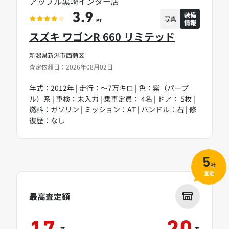
アップル黒崎インター店
装備
3.9
写真
情報
PT
スズキ ワゴンR 660 リミテッド
新潟県新潟市西蒲区
査定依頼日：2026年08月02日
年式：2012年 | 走行：～7万キロ | 色：紫（パープ
ル）系 | 車検：未入力 | 乗車定員： 4名 | ドア： 5枚 |
燃料：ガソリン | ミッション：AT | ハンドル：右 | 修
復歴：なし
5
社
査定
最高査定額
万
万