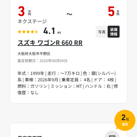
3
5
万
万
～
円
円
ネクステージ
装備
4.1
写真
情報
PT
スズキ ワゴンR 660 RR
大阪府大阪市平野区
査定依頼日：2026年08月04日
年式：1999年 | 走行：～7万キロ | 色：銀(シルバー)
系 | 車検：2026年9月 | 乗車定員： 4名 | ドア： 4枚 |
燃料：ガソリン | ミッション：MT | ハンドル：右 | 修
復歴：なし
2
社
査定