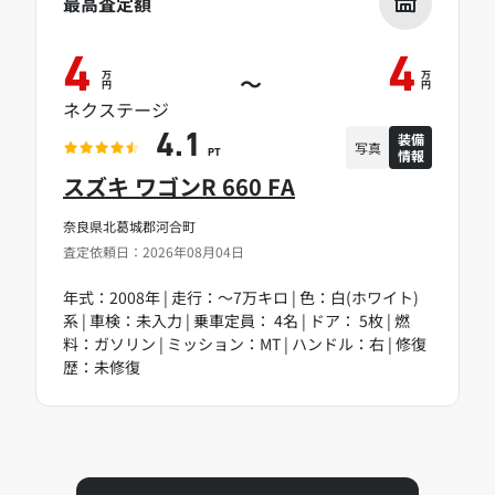
最高査定額
4
4
万
万
～
円
円
ネクステージ
装備
4.1
写真
情報
PT
スズキ ワゴンR 660 FA
奈良県北葛城郡河合町
査定依頼日：2026年08月04日
年式：2008年 | 走行：～7万キロ | 色：白(ホワイト)
系 | 車検：未入力 | 乗車定員： 4名 | ドア： 5枚 | 燃
料：ガソリン | ミッション：MT | ハンドル：右 | 修復
歴：未修復