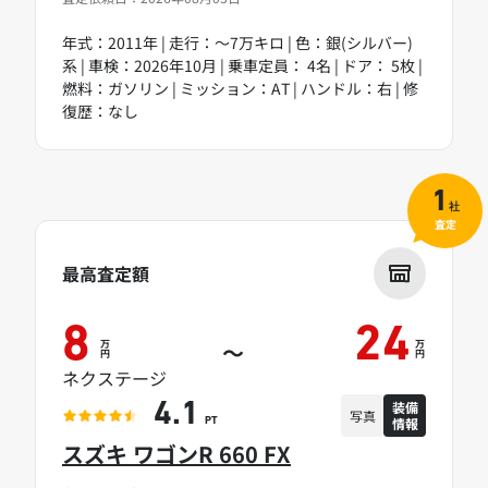
年式：2011年 | 走行：～7万キロ | 色：銀(シルバー)
系 | 車検：2026年10月 | 乗車定員： 4名 | ドア： 5枚 |
燃料：ガソリン | ミッション：AT | ハンドル：右 | 修
復歴：なし
1
社
査定
最高査定額
8
24
万
万
～
円
円
ネクステージ
装備
4.1
写真
情報
PT
スズキ ワゴンR 660 FX