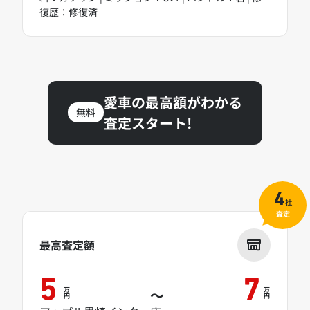
復歴：修復済
愛車の最高額がわかる
無料
査定スタート!
4
社
査定
最高査定額
5
7
万
万
～
円
円