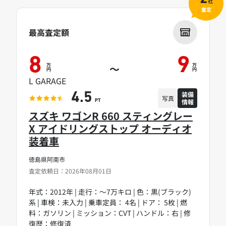
社
査定
最高査定額
8
9
万
万
～
円
円
L GARAGE
装備
4.5
写真
情報
PT
スズキ ワゴンR 660 スティングレー
X アイドリングストップ オーディオ
装着車
徳島県阿南市
査定依頼日：2026年08月01日
年式：2012年 | 走行：～7万キロ | 色：黒(ブラック)
系 | 車検：未入力 | 乗車定員： 4名 | ドア： 5枚 | 燃
料：ガソリン | ミッション：CVT | ハンドル：右 | 修
復歴：修復済