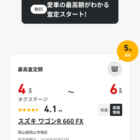
愛車の最高額がわかる
無料
査定スタート!
5
社
査定
最高査定額
4
6
万
万
～
円
円
ネクステージ
装備
4.1
写真
情報
PT
スズキ ワゴンR 660 FX
岡山県岡山市南区
査定依頼日：2026年08月03日