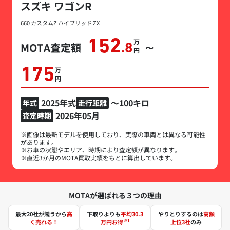
スズキ ワゴンR
660 カスタムZ ハイブリッド ZX
152
万円
MOTA査定額
.8
〜
175
万円
2025年式
～100キロ
年式
走行距離
2026年05月
査定時期
※画像は最新モデルを使用しており、実際の車両とは異なる可能性
があります。
※お車の状態やエリア、時期により査定額が異なります。
※直近3か月のMOTA買取実績をもとに算出しています。
MOTAが選ばれる３つの理由
最大20社が競うから
高
下取りよりも
平均30.3
やりとりするのは
高額
※1
く売れる！
万円お得
上位3社
のみ