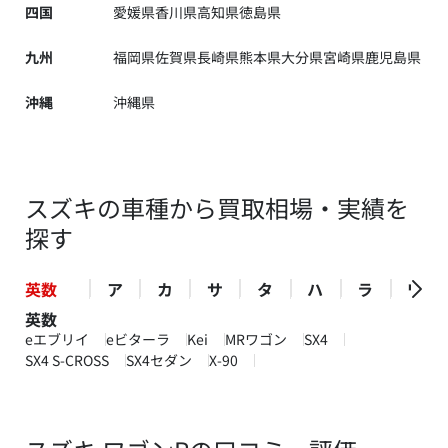
四国
愛媛県
香川県
高知県
徳島県
九州
福岡県
佐賀県
長崎県
熊本県
大分県
宮崎県
鹿児島県
沖縄
沖縄県
スズキの車種から買取相場・実績を
探す
英数
ア
カ
サ
タ
ハ
ラ
ワ
英数
eエブリイ
eビターラ
Kei
MRワゴン
SX4
SX4 S-CROSS
SX4セダン
X-90