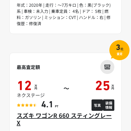
年式：2020年 | 走行：～7万キロ | 色：黒(ブラック)
系 | 車検：未入力 | 乗車定員： 4名 | ドア： 5枚 | 燃
料：ガソリン | ミッション：CVT | ハンドル：右 | 修
復歴：修復済
3
社
査定
最高査定額
12
25
万
万
～
円
円
ネクステージ
装備
4.1
写真
情報
PT
スズキ ワゴンR 660 スティングレー
X