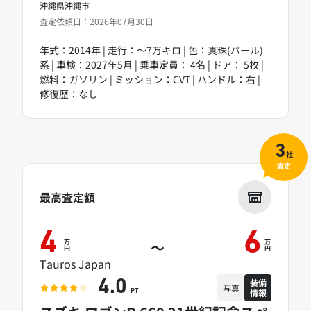
沖縄県沖縄市
査定依頼日：2026年07月30日
年式：2014年 | 走行：～7万キロ | 色：真珠(パール)
系 | 車検：2027年5月 | 乗車定員： 4名 | ドア： 5枚 |
燃料：ガソリン | ミッション：CVT | ハンドル：右 |
修復歴：なし
3
社
査定
最高査定額
4
6
万
万
～
円
円
Tauros Japan
装備
4.0
写真
情報
PT