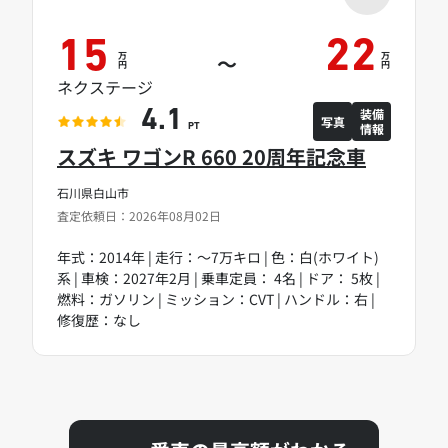
15
22
万
万
～
円
円
ネクステージ
装備
4.1
写真
情報
PT
スズキ ワゴンR 660 20周年記念車
石川県白山市
査定依頼日：2026年08月02日
年式：2014年 | 走行：～7万キロ | 色：白(ホワイト)
系 | 車検：2027年2月 | 乗車定員： 4名 | ドア： 5枚 |
燃料：ガソリン | ミッション：CVT | ハンドル：右 |
修復歴：なし