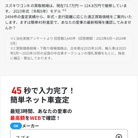
スズキワゴンR の買取相場は、現在73.7万円 ～ 124.8万円で推移していま
※2
す。 2023年式（令和5年）モデル
2494件の査定実績から、年式・走行距離に応じた適正買取価格をご案内いた
します。まずは簡単45秒査定で、あなたの愛車の最新相場を確認してみませ
んか？
※1 当社実施アンケートより 回答数3,645件（回答期間：2023年6月～2024年
5月）
※2 買取価格相場・下取り相場価格は、日本車は2025年10月、輸入車は2025
年5月～2025年10月の全国の中古車オークションの落札実績をもとに、独自
に補正・算出しております。
秒で入力完了！
45
簡単ネット車査定
最短3時間、あなたの愛車の
最高額
を
WEB
で確認！
メーカー
必須
OK
スズキ