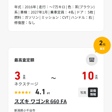
年式：2016年 | 走行：～7万キロ | 色：茶(ブラウン)
系 | 車検：2027年1月 | 乗車定員： 4名 | ドア： 5枚 |
燃料：ガソリン | ミッション：CVT | ハンドル：右 |
修復歴：なし
2
社
査定
最高査定額
3
10
万
万
～
円
円
ネクステージ
装備
4.1
写真
情報
PT
スズキ ワゴンR 660 FA
新潟県小千谷市