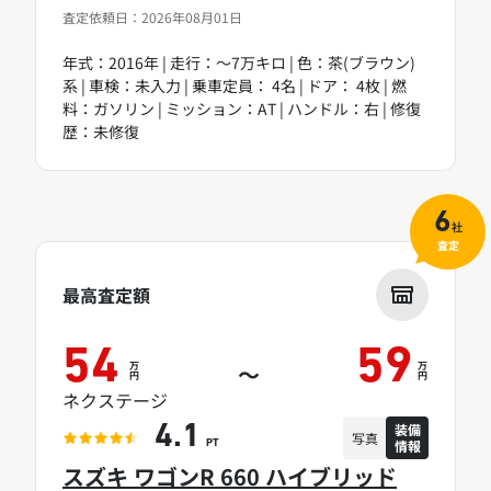
査定依頼日：2026年08月01日
年式：2016年 | 走行：～7万キロ | 色：茶(ブラウン)
系 | 車検：未入力 | 乗車定員： 4名 | ドア： 4枚 | 燃
料：ガソリン | ミッション：AT | ハンドル：右 | 修復
歴：未修復
6
社
査定
最高査定額
54
59
万
万
～
円
円
ネクステージ
装備
4.1
写真
情報
PT
スズキ ワゴンR 660 ハイブリッド