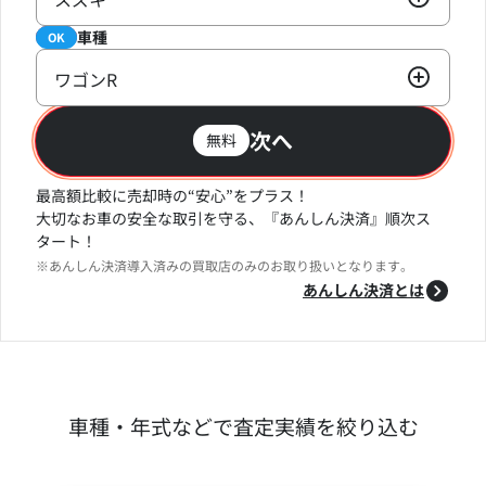
車種
必須
OK
ワゴンR
次へ
無料
最高額比較に売却時の“安心”をプラス！
大切なお車の安全な取引を守る、『あんしん決済』順次ス
タート！
※あんしん決済導入済みの買取店のみのお取り扱いとなります。
あんしん決済とは
車種・年式などで査定実績を絞り込む