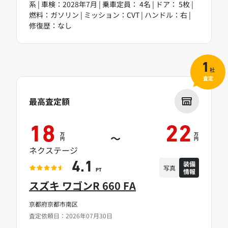
系 | 車検：2028年7月 | 乗車定員： 4名 | ドア： 5枚 |
燃料：ガソリン | ミッション：CVT | ハンドル：右 |
修復歴：なし
1
社
査定
最高査定額
18
22
万
万
～
円
円
ネクステージ
装備
4.1
写真
情報
PT
スズキ ワゴンR 660 FA
京都府京都市南区
査定依頼日：2026年07月30日