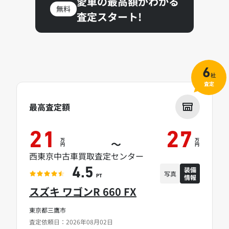
愛車の最高額がわかる
無料
査定スタート!
6
社
査定
最高査定額
21
27
万
万
～
円
円
西東京中古車買取査定センター
装備
4.5
写真
情報
PT
スズキ ワゴンR 660 FX
東京都三鷹市
査定依頼日：2026年08月02日