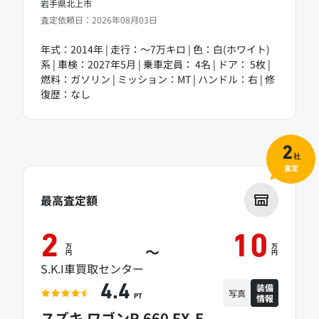
岩手県北上市
査定依頼日：2026年08月03日
年式：2014年 | 走行：～7万キロ | 色：白(ホワイト)
系 | 車検：2027年5月 | 乗車定員： 4名 | ドア： 5枚 |
燃料：ガソリン | ミッション：MT | ハンドル：右 | 修
復歴：なし
2
社
査定
最高査定額
2
10
万
万
～
円
円
S.K.I車買取センター
装備
4.4
写真
情報
PT
スズキ ワゴンR 660 FX-E