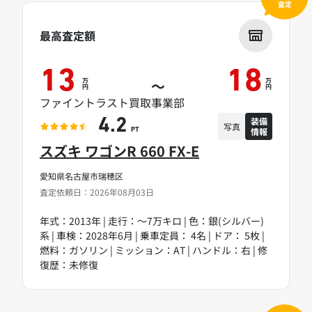
査定
最高査定額
13
18
万
万
～
円
円
ファイントラスト買取事業部
装備
4.2
写真
情報
PT
スズキ ワゴンR 660 FX-E
愛知県名古屋市瑞穂区
査定依頼日：2026年08月03日
年式：2013年 | 走行：～7万キロ | 色：銀(シルバー)
系 | 車検：2028年6月 | 乗車定員： 4名 | ドア： 5枚 |
燃料：ガソリン | ミッション：AT | ハンドル：右 | 修
復歴：未修復