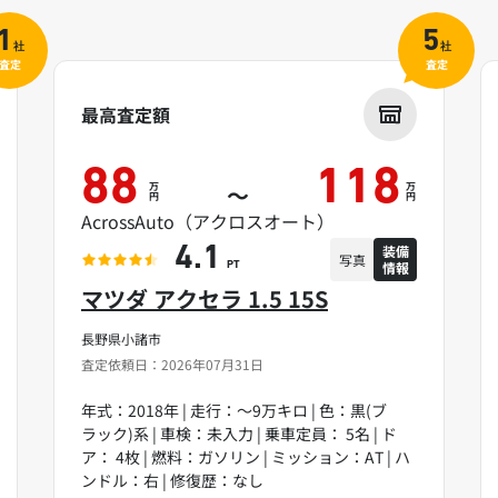
1
5
社
社
査定
査定
最高査定額
88
118
万
万
～
円
円
AcrossAuto（アクロスオート）
装備
4.1
写真
情報
PT
マツダ アクセラ 1.5 15S
長野県小諸市
査定依頼日：2026年07月31日
年式：2018年 | 走行：～9万キロ | 色：黒(ブ
ラック)系 | 車検：未入力 | 乗車定員： 5名 | ド
ア： 4枚 | 燃料：ガソリン | ミッション：AT | ハ
ンドル：右 | 修復歴：なし