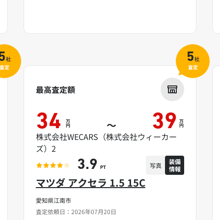
5
5
社
社
査定
査定
最高査定額
34
39
万
万
～
円
円
株式会社WECARS（株式会社ウィーカー
ズ）2
装備
3.9
写真
情報
PT
マツダ アクセラ 1.5 15C
愛知県江南市
査定依頼日：2026年07月20日