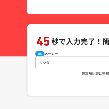
45
秒で入力完了！
メーカー
必須
OK
マツダ
最高額比較に売却