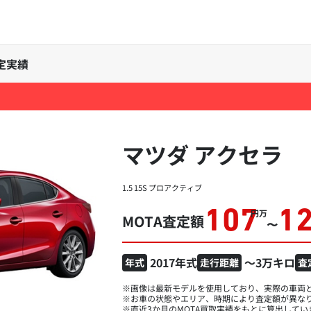
定実績
マツダ アクセラ
1.5 15S プロアクティブ
107
1
万円
MOTA査定額
〜
2017年式
～3万キロ
年式
走行距離
査
※画像は最新モデルを使用しており、実際の車両
※お車の状態やエリア、時期により査定額が異な
※直近3か月のMOTA買取実績をもとに算出してい