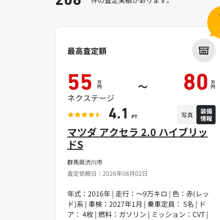
206
最高査定額
55
80
万
万
～
円
円
ネクステージ
装備
4.1
写真
情報
PT
マツダ アクセラ 2.0 ハイブリッ
ドS
群馬県渋川市
査定依頼日：2026年08月02日
年式：2016年 | 走行：～9万キロ | 色：赤(レッ
ド)系 | 車検：2027年1月 | 乗車定員： 5名 | ド
ア： 4枚 | 燃料：ガソリン | ミッション：CVT |