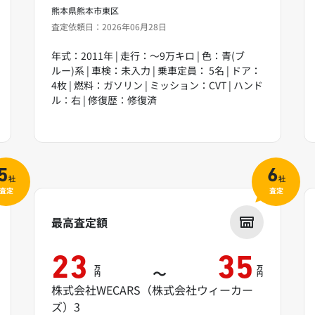
熊本県熊本市東区
査定依頼日：2026年06月28日
年式：2011年 | 走行：～9万キロ | 色：青(ブ
ルー)系 | 車検：未入力 | 乗車定員： 5名 | ドア：
4枚 | 燃料：ガソリン | ミッション：CVT | ハンド
ル：右 | 修復歴：修復済
5
6
社
社
査定
査定
最高査定額
23
35
万
万
～
円
円
株式会社WECARS（株式会社ウィーカー
ズ）3