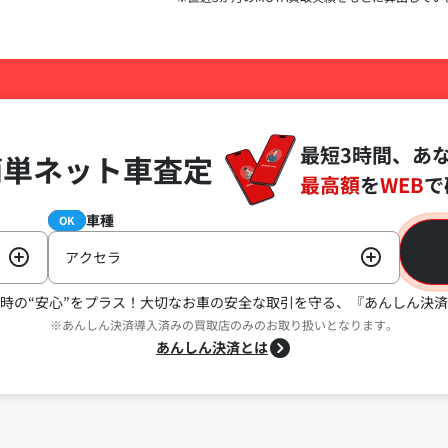
最短3時間、あ
簡単ネット車査定
最高額
を
WEB
で
車種
必須
OK
アクセラ
時の“安心”をプラス！
大切なお車の安全な取引を守る、『あんしん決済
※あんしん決済導入済みの買取店のみのお取り扱いとなります。
あんしん決済とは