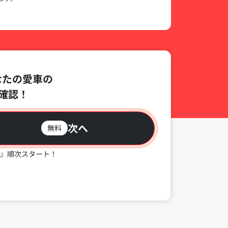
なたの愛車の
確認！
次へ
無料
』順次スタート！