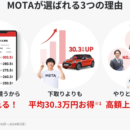
MOTAが選ばれる3つの理由
競うから
下取りよりも
やり
れる！
平均30.3万円お得
高額上
※1
6月～2024年5月）