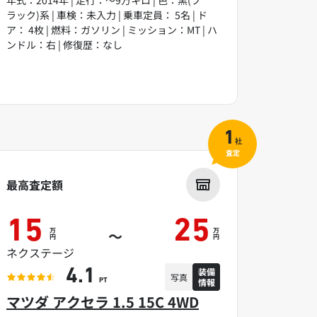
ラック)系 | 車検：未入力 | 乗車定員： 5名 | ド
ア： 4枚 | 燃料：ガソリン | ミッション：MT | ハ
ンドル：右 | 修復歴：なし
1
社
査定
最高査定額
15
25
万
万
～
円
円
ネクステージ
装備
4.1
写真
情報
PT
マツダ アクセラ 1.5 15C 4WD