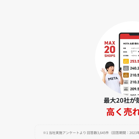
最大20社が
高く売
※1 当社実施アンケートより 回答数3,645件（回答期間：2023年