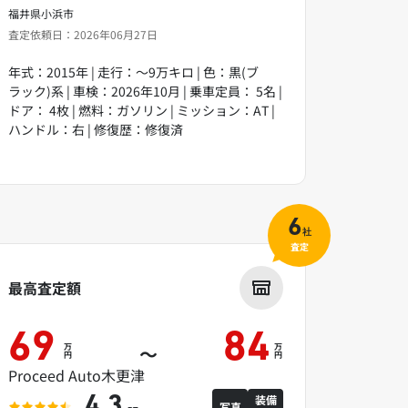
福井県小浜市
査定依頼日：2026年06月27日
年式：2015年 | 走行：～9万キロ | 色：黒(ブ
ラック)系 | 車検：2026年10月 | 乗車定員： 5名 |
ドア： 4枚 | 燃料：ガソリン | ミッション：AT |
ハンドル：右 | 修復歴：修復済
6
社
査定
最高査定額
69
84
万
万
～
円
円
Proceed Auto木更津
装備
4.3
写真