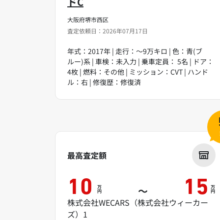
ドC
大阪府堺市西区
査定依頼日：2026年07月17日
年式：2017年 | 走行：～9万キロ | 色：青(ブ
ルー)系 | 車検：未入力 | 乗車定員： 5名 | ドア：
4枚 | 燃料：その他 | ミッション：CVT | ハンド
ル：右 | 修復歴：修復済
最高査定額
10
15
万
万
～
円
円
株式会社WECARS（株式会社ウィーカー
ズ）1