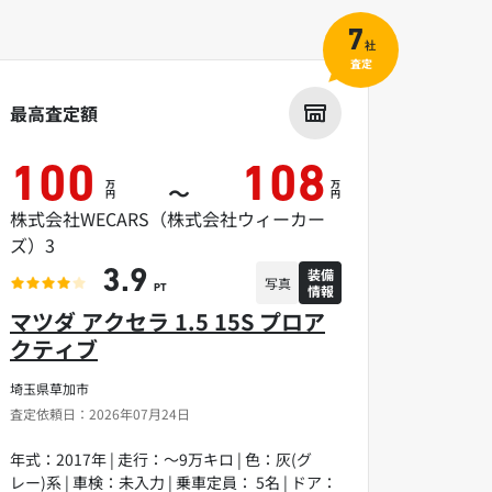
7
社
査定
最高査定額
100
108
万
万
～
円
円
株式会社WECARS（株式会社ウィーカー
ズ）3
装備
3.9
写真
情報
PT
マツダ アクセラ 1.5 15S プロア
クティブ
埼玉県草加市
査定依頼日：2026年07月24日
年式：2017年 | 走行：～9万キロ | 色：灰(グ
レー)系 | 車検：未入力 | 乗車定員： 5名 | ドア：