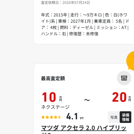
査定依頼日：2026年07月24日
年式：2015年 | 走行：～9万キロ | 色：白(ホワ
イト)系 | 車検：2027年1月 | 乗車定員： 5名 | ド
ア： 4枚 | 燃料：ディーゼル | ミッション：AT |
ハンドル：右 | 修復歴：未修復
最高査定額
10
20
万
万
～
円
円
ネクステージ
装備
4.1
写真
情報
PT
マツダ アクセラ 2.0 ハイブリッ