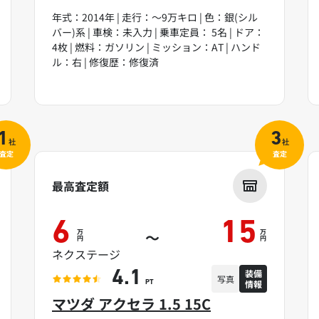
年式：2014年 | 走行：～9万キロ | 色：銀(シル
バー)系 | 車検：未入力 | 乗車定員： 5名 | ドア：
4枚 | 燃料：ガソリン | ミッション：AT | ハンド
ル：右 | 修復歴：修復済
1
3
社
社
査定
査定
最高査定額
6
15
万
万
～
円
円
ネクステージ
装備
4.1
写真
情報
PT
マツダ アクセラ 1.5 15C