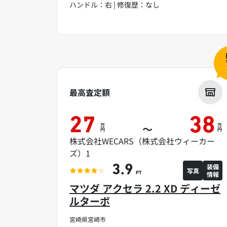
ハンドル：右 | 修復歴：なし
最高査定額
27
38
万
万
～
円
円
株式会社WECARS（株式会社ウィーカー
ズ）1
装備
3.9
写真
情報
PT
マツダ アクセラ 2.2 XD ディーゼ
ルターボ
宮崎県宮崎市