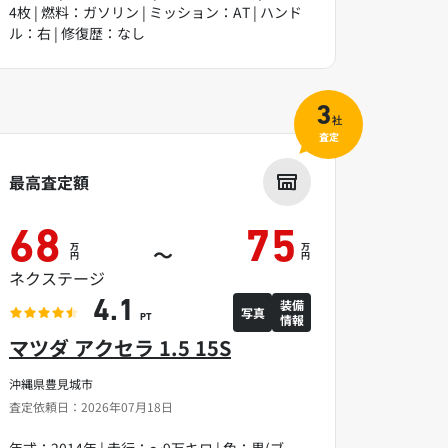
4枚 | 燃料：ガソリン | ミッション：AT | ハンド
ル：右 | 修復歴：なし
3
社
査定
最高査定額
68
75
万
万
～
円
円
ネクステージ
装備
4.1
写真
情報
PT
マツダ アクセラ 1.5 15S
沖縄県豊見城市
査定依頼日：2026年07月18日
年式：2014年 | 走行：～9万キロ | 色：黒(ブ