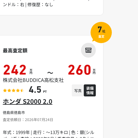
ンドル：右 | 修復歴：なし
7
社
査定
最高査定額
242
260
万
万
～
円
円
株式会社BUDDICA高松支社
装備
4.5
写真
情報
PT
ホンダ S2000 2.0
徳島県徳島市
査定依頼日：2026年07月24日
年式：1999年 | 走行：～13万キロ | 色：銀(シル