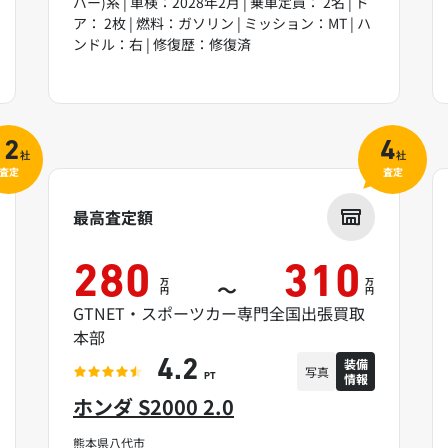
バー)系 | 車検：2028年2月 | 乗車定員： 2名 | ド
ア： 2枚 | 燃料：ガソリン | ミッション：MT | ハ
ンドル：右 | 修復歴：修復済
12
4
社
社
査定
査定
最高査定額
280
310
万
万
～
円
円
GTNET・スポーツカー専門全国出張買取
本部
装備
4.2
写真
情報
PT
ホンダ S2000 2.0
熊本県八代市