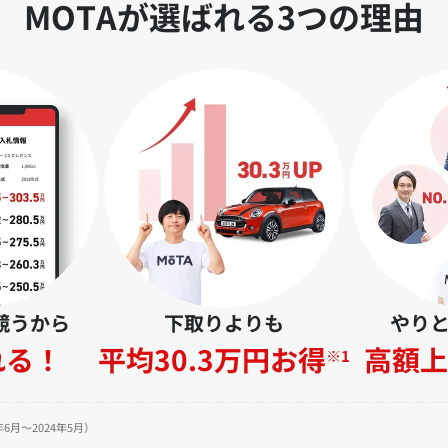
MOTAが選ばれる3つの理由
競うから
下取りよりも
やり
れる！
平均30.3万円お得
高額上
※1
6月～2024年5月）