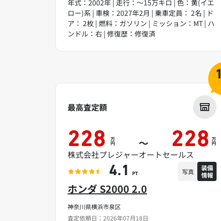
年式：2002年 | 走行：～15万キロ | 色：黄(イエ
ロー)系 | 車検：2027年2月 | 乗車定員： 2名 | ド
ア： 2枚 | 燃料：ガソリン | ミッション：MT | ハ
ンドル：右 | 修復歴：修復済
最高査定額
228
228
万
万
～
円
円
株式会社プレジャーオートセールス
装備
4.1
写真
情報
PT
ホンダ S2000 2.0
神奈川県横浜市泉区
査定依頼日：2026年07月18日