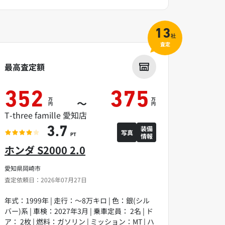
13
社
査定
最高査定額
352
375
万
万
～
円
円
T-three famille 愛知店
装備
3.7
写真
情報
PT
ホンダ S2000 2.0
愛知県岡崎市
査定依頼日：2026年07月27日
年式：1999年 | 走行：～8万キロ | 色：銀(シル
バー)系 | 車検：2027年3月 | 乗車定員： 2名 | ド
ア： 2枚 | 燃料：ガソリン | ミッション：MT | ハ