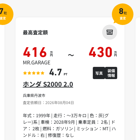
7
8
社
社
査定
査定
最高査定額
416
430
万
万
～
円
円
MR.GARAGE
装備
4.7
写真
情報
PT
ホンダ S2000 2.0
兵庫県丹波市
査定依頼日：2026年08月04日
年式：1999年 | 走行：～3万キロ | 色：灰(グ
レー)系 | 車検：2028年9月 | 乗車定員： 2名 | ド
ア： 2枚 | 燃料：ガソリン | ミッション：MT | ハ
ンドル：右 | 修復歴：なし