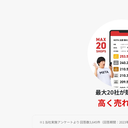
最大20社が
高く売
※1 当社実施アンケートより 回答数3,645件（回答期間：2023年