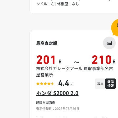
ンドル：右 | 修復歴：なし
最高査定額
201
210
万
万
～
円
円
株式会社ガレージアール 買取事業部名古
屋営業所
装備
4.4
写真
情報
PT
ホンダ S2000 2.0
静岡県湖西市
査定依頼日：2026年07月26日