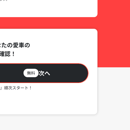
なたの愛車の
確認！
次へ
無料
』順次スタート！