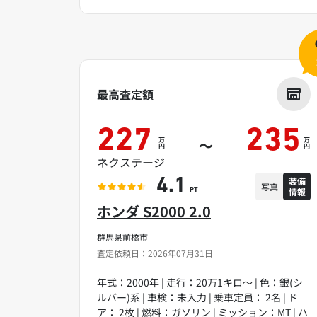
最高査定額
227
235
万
万
～
円
円
ネクステージ
装備
4.1
写真
情報
PT
ホンダ S2000 2.0
群馬県前橋市
査定依頼日：2026年07月31日
年式：2000年 | 走行：20万1キロ～ | 色：銀(シ
ルバー)系 | 車検：未入力 | 乗車定員： 2名 | ド
ア： 2枚 | 燃料：ガソリン | ミッション：MT | ハ