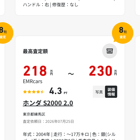
ハンドル：右 | 修復歴：なし
8
8
社
社
査定
査定
最高査定額
218
230
万
万
～
円
円
EMRcars
装備
4.3
写真
情報
PT
ホンダ S2000 2.0
東京都練馬区
査定依頼日：2026年07月25日
年式：2004年 | 走行：～17万キロ | 色：銀(シル