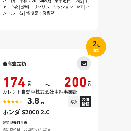
バー)系 | 車検：2026年9月 | 乗車定員： 2名 | ド
ア： 2枚 | 燃料：ガソリン | ミッション：MT | ハ
ンドル：右 | 修復歴：修復済
2
社
査定
最高査定額
174
200
万
万
～
円
円
カレント自動車株式会社車輌事業部
装備
3.8
写真
情報
PT
ホンダ S2000 2.0
愛知県春日井市
査定依頼日：2026年07月13日