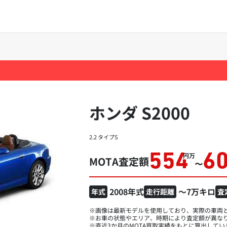
ホンダ S2000
2.2 タイプS
554
6
万円
MOTA査定額
〜
2008年式
～7万キロ
年式
走行距離
査
※画像は最新モデルを使用しており、実際の車両
※お車の状態やエリア、時期により査定額が異な
※直近3か月のMOTA買取実績をもとに算出してい