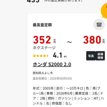
435
最高査定額
352
380
万
万
～
円
円
ネクステージ
装備
4.1
写真
情報
PT
ホンダ S2000 2.0
愛知県みよし市
査定依頼日：2026年08月04日
年式：2005年 | 走行：～10万キロ | 色：青(ブ
ルー)系 | 車検：2028年6月 | 乗車定員： 2名 | ド
ア： 2枚 | 燃料：ガソリン | ミッション：MT | ハ
ンドル：右 | 修復歴：なし