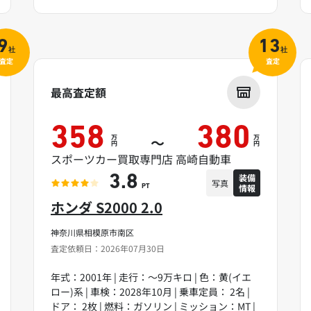
9
13
社
社
査定
査定
最高査定額
358
380
万
万
～
円
円
スポーツカー買取専門店 高崎自動車
装備
3.8
写真
情報
PT
ホンダ S2000 2.0
神奈川県相模原市南区
査定依頼日：2026年07月30日
年式：2001年 | 走行：～9万キロ | 色：黄(イエ
ロー)系 | 車検：2028年10月 | 乗車定員： 2名 |
ドア： 2枚 | 燃料：ガソリン | ミッション：MT |