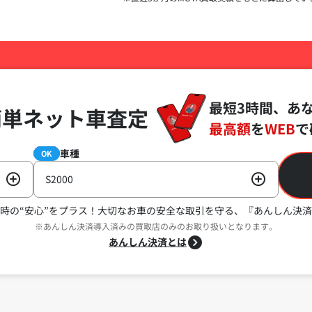
最短3時間、あ
簡単ネット車査定
最高額
を
WEB
で
車種
必須
OK
S2000
時の“安心”をプラス！
大切なお車の安全な取引を守る、『あんしん決済
※あんしん決済導入済みの買取店のみのお取り扱いとなります。
あんしん決済とは