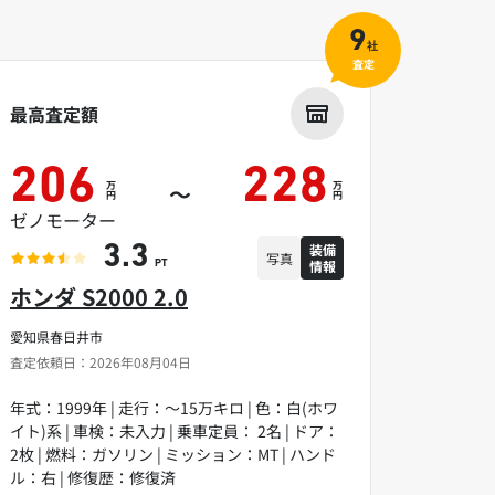
9
社
査定
最高査定額
206
228
万
万
～
円
円
ゼノモーター
装備
3.3
写真
情報
PT
ホンダ S2000 2.0
愛知県春日井市
査定依頼日：2026年08月04日
年式：1999年 | 走行：～15万キロ | 色：白(ホワ
イト)系 | 車検：未入力 | 乗車定員： 2名 | ドア：
2枚 | 燃料：ガソリン | ミッション：MT | ハンド
ル：右 | 修復歴：修復済