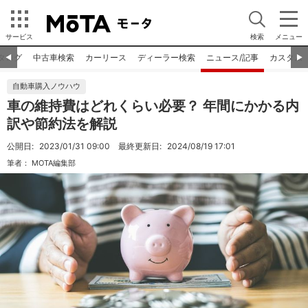
サービス
検索
メニュー
タログ
中古車検索
カーリース
ディーラー検索
ニュース/記事
カスタム
◀︎
▶︎
自動車購入ノウハウ
車の維持費はどれくらい必要？ 年間にかかる内
訳や節約法を解説
公開日:
2023/01/31 09:00
最終更新日:
2024/08/19 17:01
筆者：
MOTA編集部