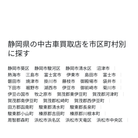
静岡県の中古車買取店を市区町村別
に探す
静岡市葵区
静岡市駿河区
静岡市清水区
沼津市
熱海市
三島市
富士宮市
伊東市
島田市
富士市
磐田市
焼津市
掛川市
藤枝市
御殿場市
袋井市
下田市
裾野市
湖西市
伊豆市
御前崎市
菊川市
伊豆の国市
牧之原市
賀茂郡東伊豆町
賀茂郡河津町
賀茂郡南伊豆町
賀茂郡松崎町
賀茂郡西伊豆町
田方郡函南町
駿東郡清水町
駿東郡長泉町
駿東郡小山町
榛原郡吉田町
榛原郡川根本町
周智郡森町
浜松市浜名区
浜松市天竜区
浜松市中央区