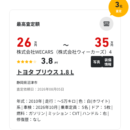
3
社
査定
最高査定額
26
35
万
万
～
円
円
株式会社WECARS（株式会社ウィーカーズ）4
装備
3.8
写真
情報
PT
トヨタ プリウス 1.8 L
静岡県沼津市
査定依頼日：2026年08月05日
年式：2010年 | 走行：～5万キロ | 色：白(ホワイト)
系 | 車検：2026年10月 | 乗車定員： 5名 | ドア： 5枚 |
燃料：ガソリン | ミッション：CVT | ハンドル：右 |
修復歴：なし