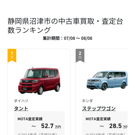
静岡県沼津市の中古車買取・査定台
数ランキング
集計期間：07/08 ～ 08/08
1
2
位
位
ダイハツ
ホンダ
タント
ステップワゴン
MOTA査定実績
MOTA査定実績
～
52.7
～
28.5
万円
万円
※2014年式（平成26年）
※2013年式（平成25年）