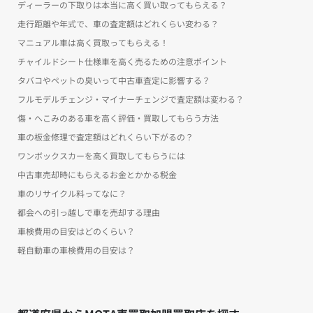
ディーラーの下取りは本当に高く買い取ってもらえる？
走行距離や年式で、車の査定額はどれくらい変わる？
マニュアル車は高く買取ってもらえる！
チャイルドシート仕様車を高く売るための注意ポイント
タバコやペットの臭いって中古車査定に影響する？
フルモデルチェンジ・マイナーチェンジで査定額は変わる？
傷・へこみのある車を高く評価・買取してもらう方法
車の板金修理で査定額はどれくらい下がるの？
ワンボックスカーを高く買取してもらうには
中古車売却時にもらえるお金とかかる税金
車のリサイクル料ってなに？
都会への引っ越しで車を売却する理由
車検費用の目安はどのくらい？
軽自動車の車検費用の目安は？