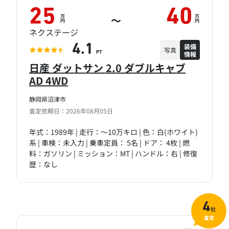
25
40
万
万
～
円
円
ネクステージ
装備
4.1
写真
情報
PT
日産 ダットサン 2.0 ダブルキャブ
AD 4WD
静岡県沼津市
査定依頼日：2026年08月05日
年式：1989年 | 走行：～10万キロ | 色：白(ホワイト)
系 | 車検：未入力 | 乗車定員： 5名 | ドア： 4枚 | 燃
料：ガソリン | ミッション：MT | ハンドル：右 | 修復
歴：なし
4
社
査定