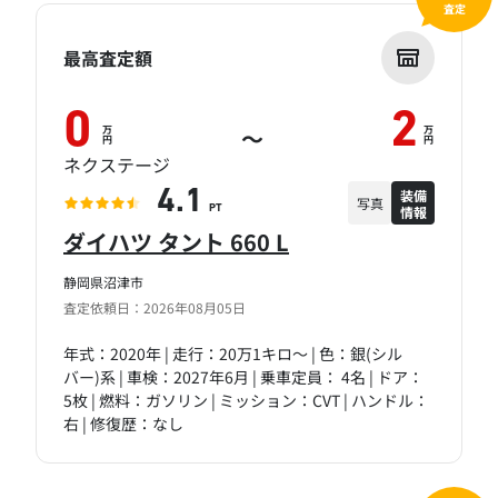
査定
最高査定額
0
2
万
万
～
円
円
ネクステージ
装備
4.1
写真
情報
PT
ダイハツ タント 660 L
静岡県沼津市
査定依頼日：2026年08月05日
年式：2020年 | 走行：20万1キロ～ | 色：銀(シル
バー)系 | 車検：2027年6月 | 乗車定員： 4名 | ドア：
5枚 | 燃料：ガソリン | ミッション：CVT | ハンドル：
右 | 修復歴：なし