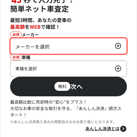
45
簡単ネット車査定
最短3時間、あなたの愛車の
最高額
を
WEB
で確認！
メーカー
必須
メーカーを選択
車種
必須
車種を選択
次へ
無料
最高額比較に売却時の“安心”をプラス！
大切なお車の安全な取引を守る、『あんしん決済』順次ス
タート！
※あんしん決済導入済みの買取店のみのお取り扱いとなります。
あんしん決済とは