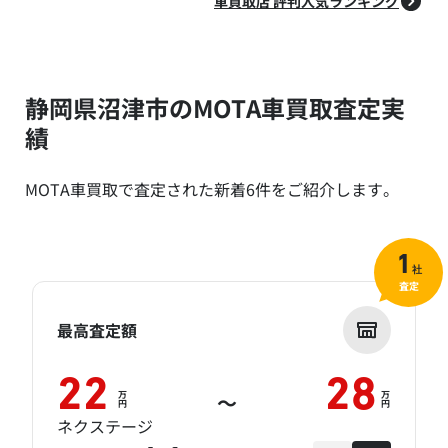
車買取店 評判人気ランキング
静岡県沼津市のMOTA車買取査定実
績
MOTA車買取で査定された新着6件をご紹介します。
1
社
査定
最高査定額
22
28
万
万
～
円
円
ネクステージ