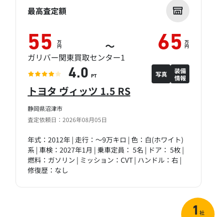
最高査定額
55
65
万
万
～
円
円
ガリバー関東買取センター1
装備
4.0
写真
情報
PT
トヨタ ヴィッツ 1.5 RS
静岡県沼津市
査定依頼日：2026年08月05日
年式：2012年 | 走行：～9万キロ | 色：白(ホワイト)
系 | 車検：2027年1月 | 乗車定員： 5名 | ドア： 5枚 |
燃料：ガソリン | ミッション：CVT | ハンドル：右 |
修復歴：なし
1
社