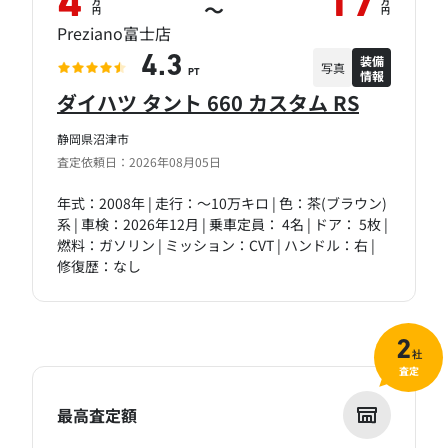
4
17
万
万
～
円
円
Preziano富士店
装備
4.3
写真
情報
PT
ダイハツ タント 660 カスタム RS
静岡県沼津市
査定依頼日：2026年08月05日
年式：2008年 | 走行：～10万キロ | 色：茶(ブラウン)
系 | 車検：2026年12月 | 乗車定員： 4名 | ドア： 5枚 |
燃料：ガソリン | ミッション：CVT | ハンドル：右 |
修復歴：なし
2
社
査定
最高査定額