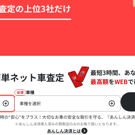
査定の上位3社だけ
最短3時間、あ
簡単ネット車査定
最高額
を
WEB
で
車種
必須
車種を選択
時の“安心”をプラス！
大切なお車の安全な取引を守る、『あんしん決済
※あんしん決済導入済みの買取店のみのお取り扱いとなります。
あんしん決済とは