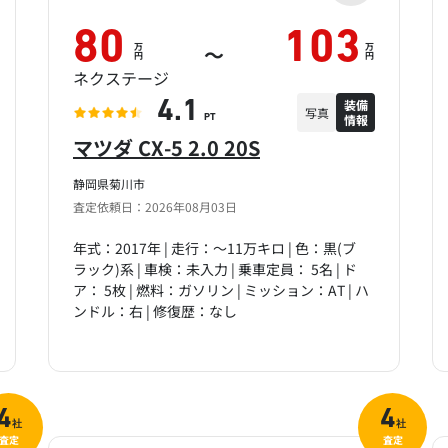
80
103
万
万
～
円
円
ネクステージ
装備
4.1
写真
情報
PT
マツダ CX-5 2.0 20S
静岡県菊川市
査定依頼日：2026年08月03日
年式：2017年 | 走行：～11万キロ | 色：黒(ブ
ラック)系 | 車検：未入力 | 乗車定員： 5名 | ド
ア： 5枚 | 燃料：ガソリン | ミッション：AT | ハ
ンドル：右 | 修復歴：なし
4
4
社
社
査定
査定