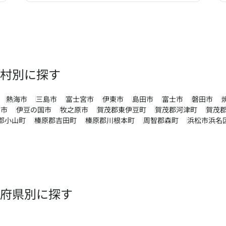
村別に探す
熱海市
三島市
富士宮市
伊東市
島田市
富士市
磐田市
川市
伊豆の国市
牧之原市
賀茂郡東伊豆町
賀茂郡河津町
賀茂
郡小山町
榛原郡吉田町
榛原郡川根本町
周智郡森町
浜松市浜名
府県別に探す