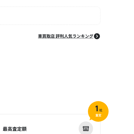
車買取店 評判人気ランキング
1
社
査定
最高査定額