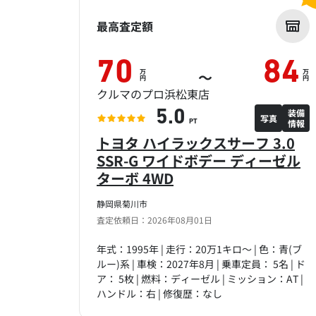
最高査定額
70
84
万
万
～
円
円
クルマのプロ浜松東店
装備
5.0
写真
情報
PT
トヨタ ハイラックスサーフ 3.0
SSR-G ワイドボデー ディーゼル
ターボ 4WD
静岡県菊川市
査定依頼日：2026年08月01日
年式：1995年 | 走行：20万1キロ～ | 色：青(ブ
ルー)系 | 車検：2027年8月 | 乗車定員： 5名 | ド
ア： 5枚 | 燃料：ディーゼル | ミッション：AT |
ハンドル：右 | 修復歴：なし