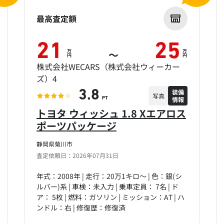
最高査定額
21
25
万
万
～
円
円
株式会社WECARS（株式会社ウィーカー
ズ）4
装備
3.8
写真
情報
PT
トヨタ ウィッシュ 1.8 Xエアロス
ポーツパッケージ
静岡県菊川市
査定依頼日：2026年07月31日
年式：2008年 | 走行：20万1キロ～ | 色：銀(シ
ルバー)系 | 車検：未入力 | 乗車定員： 7名 | ド
ア： 5枚 | 燃料：ガソリン | ミッション：AT | ハ
ンドル：右 | 修復歴：修復済