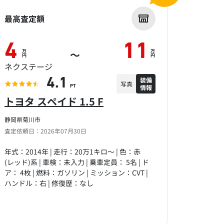
最高査定額
4
11
万
万
～
円
円
ネクステージ
装備
4.1
写真
情報
PT
トヨタ スペイド 1.5 F
静岡県菊川市
査定依頼日：2026年07月30日
年式：2014年 | 走行：20万1キロ～ | 色：赤
(レッド)系 | 車検：未入力 | 乗車定員： 5名 | ド
ア： 4枚 | 燃料：ガソリン | ミッション：CVT |
ハンドル：右 | 修復歴：なし