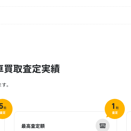
車買取査定実績
ます。
5
1
社
社
査定
査定
最高査定額