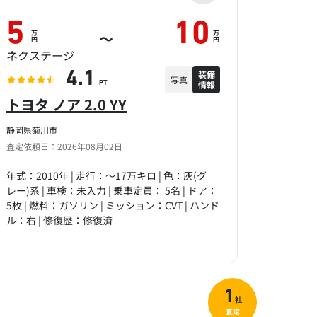
5
10
万
万
～
円
円
ネクステージ
装備
4.1
写真
情報
PT
トヨタ ノア 2.0 YY
静岡県菊川市
査定依頼日：2026年08月02日
年式：2010年 | 走行：～17万キロ | 色：灰(グ
レー)系 | 車検：未入力 | 乗車定員： 5名 | ドア：
5枚 | 燃料：ガソリン | ミッション：CVT | ハンド
ル：右 | 修復歴：修復済
1
社
査定