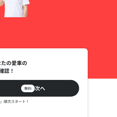
なたの愛車の
確認！
次へ
無料
』順次スタート！