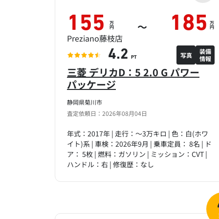
155
185
万
万
～
円
円
Preziano藤枝店
装備
4.2
写真
情報
PT
三菱 デリカD：5 2.0 G パワー
パッケージ
静岡県菊川市
査定依頼日：2026年08月04日
年式：2017年 | 走行：～3万キロ | 色：白(ホワ
イト)系 | 車検：2026年9月 | 乗車定員： 8名 | ド
ア： 5枚 | 燃料：ガソリン | ミッション：CVT |
ハンドル：右 | 修復歴：なし