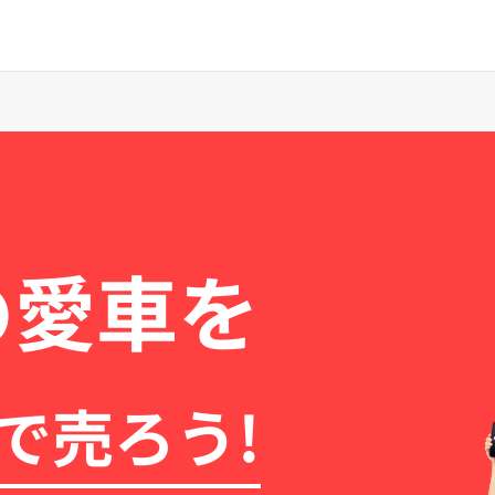
の愛車を
で売ろう!