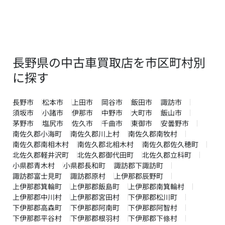
長野県の中古車買取店を市区町村別
に探す
長野市
松本市
上田市
岡谷市
飯田市
諏訪市
須坂市
小諸市
伊那市
中野市
大町市
飯山市
茅野市
塩尻市
佐久市
千曲市
東御市
安曇野市
南佐久郡小海町
南佐久郡川上村
南佐久郡南牧村
南佐久郡南相木村
南佐久郡北相木村
南佐久郡佐久穂町
北佐久郡軽井沢町
北佐久郡御代田町
北佐久郡立科町
小県郡青木村
小県郡長和町
諏訪郡下諏訪町
諏訪郡富士見町
諏訪郡原村
上伊那郡辰野町
上伊那郡箕輪町
上伊那郡飯島町
上伊那郡南箕輪村
上伊那郡中川村
上伊那郡宮田村
下伊那郡松川町
下伊那郡高森町
下伊那郡阿南町
下伊那郡阿智村
下伊那郡平谷村
下伊那郡根羽村
下伊那郡下條村