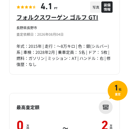
装備
4.1
写真
情報
PT
フォルクスワーゲン ゴルフ GTI
長野県長野市
査定依頼日：2026年08月04日
年式：2015年 | 走行：～8万キロ | 色：銀(シルバー)
系 | 車検：2028年2月 | 乗車定員： 5名 | ドア： 5枚 |
燃料：ガソリン | ミッション：AT | ハンドル：右 | 修
復歴：なし
1
社
査定
最高査定額
0
2
万
万
～
円
円