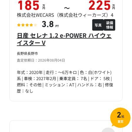
185
225
万
万
～
円
円
株式会社WECARS（株式会社ウィーカーズ）4
装備
3.8
写真
情報
PT
日産 セレナ 1.2 e-POWER ハイウェ
イスター V
長野県長野市
査定依頼日：2026年08月04日
年式：2020年 | 走行：～6万キロ | 色：白(ホワイト)
系 | 車検：2027年2月 | 乗車定員： 7名 | ドア： 5枚 |
燃料：その他 | ミッション：AT | ハンドル：右 | 修復
歴：なし
2
社
査定