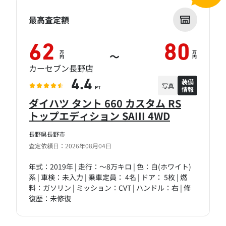
最高査定額
62
80
万
万
～
円
円
カーセブン長野店
装備
4.4
写真
情報
PT
ダイハツ タント 660 カスタム RS
トップエディション SAIII 4WD
長野県長野市
査定依頼日：2026年08月04日
年式：2019年 | 走行：～8万キロ | 色：白(ホワイト)
系 | 車検：未入力 | 乗車定員： 4名 | ドア： 5枚 | 燃
料：ガソリン | ミッション：CVT | ハンドル：右 | 修
復歴：未修復