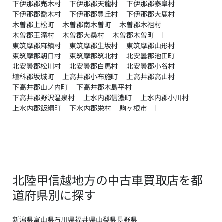
下伊那郡売木村
下伊那郡天龍村
下伊那郡泰阜村
下伊那郡喬木村
下伊那郡豊丘村
下伊那郡大鹿村
木曽郡上松町
木曽郡南木曽町
木曽郡木祖村
木曽郡王滝村
木曽郡大桑村
木曽郡木曽町
東筑摩郡麻績村
東筑摩郡生坂村
東筑摩郡山形村
東筑摩郡朝日村
東筑摩郡筑北村
北安曇郡池田町
北安曇郡松川村
北安曇郡白馬村
北安曇郡小谷村
埴科郡坂城町
上高井郡小布施町
上高井郡高山村
下高井郡山ノ内町
下高井郡木島平村
下高井郡野沢温泉村
上水内郡信濃町
上水内郡小川村
上水内郡飯綱町
下水内郡栄村
駒ヶ根市
北陸甲信越地方の中古車買取店を都
道府県別に探す
新潟県
富山県
石川県
福井県
山梨県
長野県