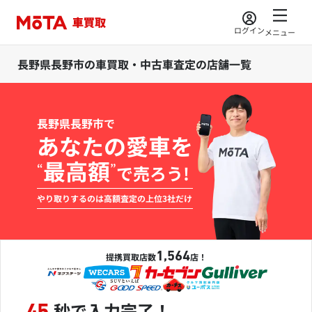
ログイン
メニュー
長野県長野市の車買取・中古車査定の店舗一覧
長野県長野市で
あなたの愛車を
最高額
“
”
で売ろう!
やり取りするのは高額査定の上位3社だけ
1,564
提携買取店数
店！
秒で入力完了！