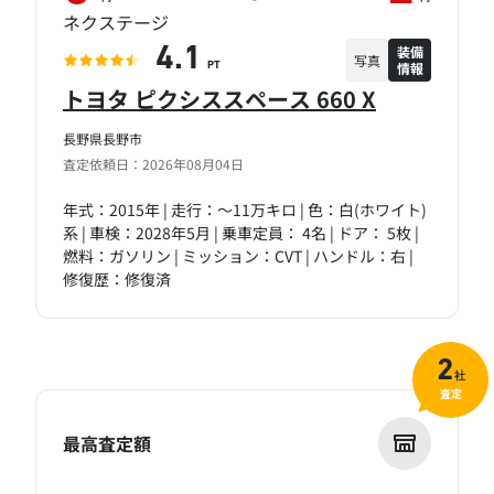
ネクステージ
装備
4.1
写真
情報
PT
トヨタ ピクシススペース 660 X
長野県長野市
査定依頼日：2026年08月04日
年式：2015年 | 走行：～11万キロ | 色：白(ホワイト)
系 | 車検：2028年5月 | 乗車定員： 4名 | ドア： 5枚 |
燃料：ガソリン | ミッション：CVT | ハンドル：右 |
修復歴：修復済
2
社
査定
最高査定額