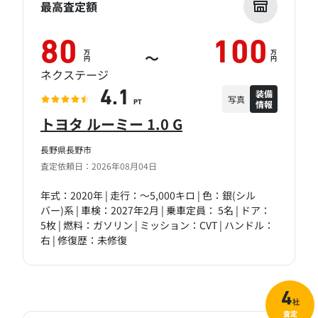
最高査定額
80
100
万
万
～
円
円
ネクステージ
装備
4.1
写真
情報
PT
トヨタ ルーミー 1.0 G
長野県長野市
査定依頼日：2026年08月04日
年式：2020年 | 走行：～5,000キロ | 色：銀(シル
バー)系 | 車検：2027年2月 | 乗車定員： 5名 | ドア：
5枚 | 燃料：ガソリン | ミッション：CVT | ハンドル：
右 | 修復歴：未修復
4
社
査定