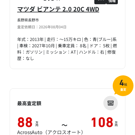
情報
マツダ ビアンテ 2.0 20C 4WD
長野県長野市
査定依頼日：2026年08月04日
年式：2013年 | 走行：～15万キロ | 色：青(ブルー)系
| 車検：2027年10月 | 乗車定員： 8名 | ドア： 5枚 | 燃
料：ガソリン | ミッション：AT | ハンドル：右 | 修復
歴：なし
4
社
査定
最高査定額
88
108
万
万
～
円
円
AcrossAuto（アクロスオート）