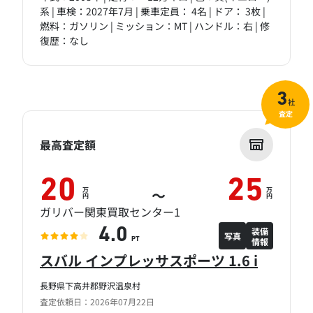
系 | 車検：2027年7月 | 乗車定員： 4名 | ドア： 3枚 |
燃料：ガソリン | ミッション：MT | ハンドル：右 | 修
復歴：なし
3
社
査定
最高査定額
20
25
万
万
～
円
円
ガリバー関東買取センター1
装備
4.0
写真
情報
PT
スバル インプレッサスポーツ 1.6 i
長野県下高井郡野沢温泉村
査定依頼日：2026年07月22日