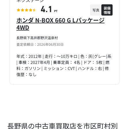
ネクステージ
装備
4.1
写真
情報
PT
ホンダ N-BOX 660 G Lパッケージ
4WD
長野県下高井郡野沢温泉村
査定依頼日：2026年06月30日
年式：2012年 | 走行：～10万キロ | 色：灰(グレー)系
| 車検：2027年4月 | 乗車定員： 4名 | ドア： 5枚 | 燃
料：ガソリン | ミッション：CVT | ハンドル：右 | 修
復歴：なし
長野県の中古車買取店を市区町村別