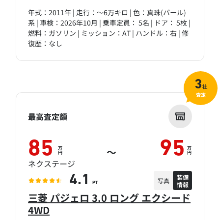
年式：2011年 | 走行：～6万キロ | 色：真珠(パール)
系 | 車検：2026年10月 | 乗車定員： 5名 | ドア： 5枚 |
燃料：ガソリン | ミッション：AT | ハンドル：右 | 修
復歴：なし
3
社
査定
最高査定額
85
95
万
万
～
円
円
ネクステージ
装備
4.1
写真
情報
PT
三菱 パジェロ 3.0 ロング エクシード
4WD