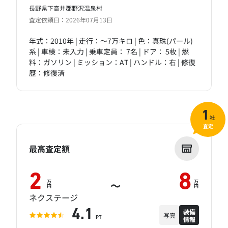
長野県下高井郡野沢温泉村
査定依頼日：2026年07月13日
年式：2010年 | 走行：～7万キロ | 色：真珠(パール)
系 | 車検：未入力 | 乗車定員： 7名 | ドア： 5枚 | 燃
料：ガソリン | ミッション：AT | ハンドル：右 | 修復
歴：修復済
1
社
査定
最高査定額
2
8
万
万
～
円
円
ネクステージ
装備
4.1
写真
情報
PT