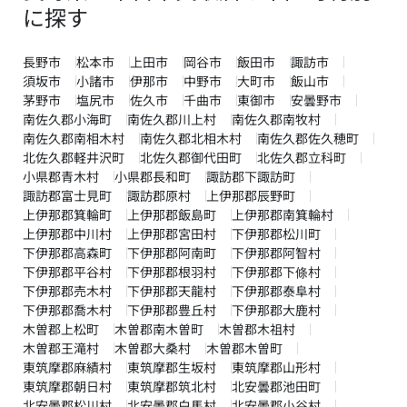
に探す
長野市
松本市
上田市
岡谷市
飯田市
諏訪市
須坂市
小諸市
伊那市
中野市
大町市
飯山市
茅野市
塩尻市
佐久市
千曲市
東御市
安曇野市
南佐久郡小海町
南佐久郡川上村
南佐久郡南牧村
南佐久郡南相木村
南佐久郡北相木村
南佐久郡佐久穂町
北佐久郡軽井沢町
北佐久郡御代田町
北佐久郡立科町
小県郡青木村
小県郡長和町
諏訪郡下諏訪町
諏訪郡富士見町
諏訪郡原村
上伊那郡辰野町
上伊那郡箕輪町
上伊那郡飯島町
上伊那郡南箕輪村
上伊那郡中川村
上伊那郡宮田村
下伊那郡松川町
下伊那郡高森町
下伊那郡阿南町
下伊那郡阿智村
下伊那郡平谷村
下伊那郡根羽村
下伊那郡下條村
下伊那郡売木村
下伊那郡天龍村
下伊那郡泰阜村
下伊那郡喬木村
下伊那郡豊丘村
下伊那郡大鹿村
木曽郡上松町
木曽郡南木曽町
木曽郡木祖村
木曽郡王滝村
木曽郡大桑村
木曽郡木曽町
東筑摩郡麻績村
東筑摩郡生坂村
東筑摩郡山形村
東筑摩郡朝日村
東筑摩郡筑北村
北安曇郡池田町
北安曇郡松川村
北安曇郡白馬村
北安曇郡小谷村