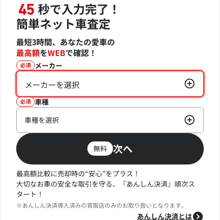
秒で入力完了！
45
簡単ネット車査定
最短3時間、あなたの愛車の
最高額
を
WEB
で確認！
メーカー
必須
メーカーを選択
車種
必須
車種を選択
次へ
無料
最高額比較に売却時の“安心”をプラス！
大切なお車の安全な取引を守る、『あんしん決済』順次ス
タート！
※あんしん決済導入済みの買取店のみのお取り扱いとなります。
あんしん決済とは