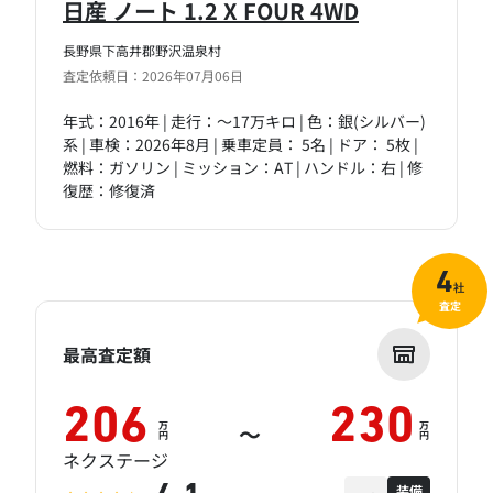
日産 ノート 1.2 X FOUR 4WD
長野県下高井郡野沢温泉村
査定依頼日：2026年07月06日
年式：2016年 | 走行：～17万キロ | 色：銀(シルバー)
系 | 車検：2026年8月 | 乗車定員： 5名 | ドア： 5枚 |
燃料：ガソリン | ミッション：AT | ハンドル：右 | 修
復歴：修復済
4
社
査定
最高査定額
206
230
万
万
～
円
円
ネクステージ
装備