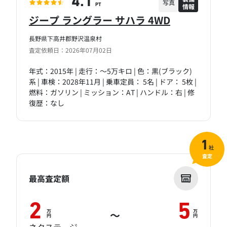
4.1
写真
情報
PT
ジープ ラングラー サハラ 4WD
長野県下高井郡野沢温泉村
査定依頼日：2026年07月02日
年式：2015年 | 走行：～5万キロ | 色：黒(ブラック)
系 | 車検：2028年11月 | 乗車定員： 5名 | ドア： 5枚 |
燃料：ガソリン | ミッション：AT | ハンドル：右 | 修
復歴：なし
1
社
査定
最高査定額
2
5
万
万
～
円
円