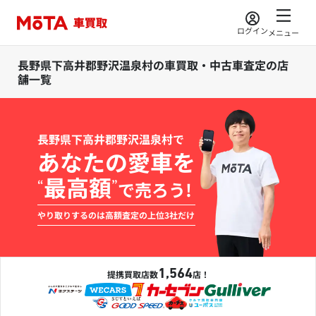
ログイン
メニュー
長野県下高井郡野沢温泉村の車買取・中古車査定の店
舗一覧
長野県下高井郡野沢温泉村で
あなたの愛車を
最高額
“
”
で売ろう!
やり取りするのは高額査定の上位3社だけ
1,564
提携買取店数
店！