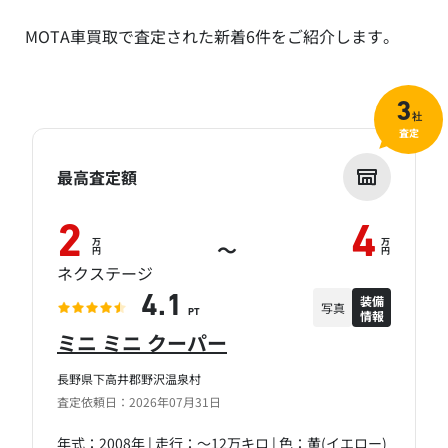
MOTA車買取で査定された新着6件をご紹介します。
3
社
査定
最高査定額
2
4
万
万
～
円
円
ネクステージ
装備
4.1
写真
情報
PT
ミニ ミニ クーパー
長野県下高井郡野沢温泉村
査定依頼日：2026年07月31日
年式：2008年 | 走行：～12万キロ | 色：黄(イエロー)