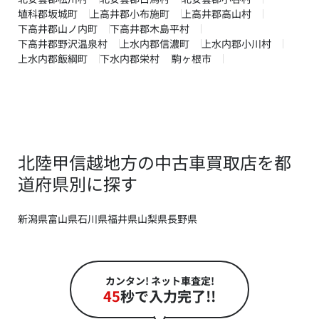
埴科郡坂城町
上高井郡小布施町
上高井郡高山村
下高井郡山ノ内町
下高井郡木島平村
下高井郡野沢温泉村
上水内郡信濃町
上水内郡小川村
上水内郡飯綱町
下水内郡栄村
駒ヶ根市
北陸甲信越地方の中古車買取店を都
道府県別に探す
新潟県
富山県
石川県
福井県
山梨県
長野県
カンタン! ネット車査定!
45
秒で入力完了!!