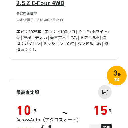
2.5 Z E-Four 4WD
長野県東御市
査定依頼日：2026年07月28日
年式：2025年 | 走行：～100キロ | 色：白(ホワイト)
系 | 車検：未入力 | 乗車定員： 7名 | ドア： 5枚 | 燃
料：ガソリン | ミッション：CVT | ハンドル：右 | 修
復歴：なし
3
社
査定
最高査定額
10
15
万
万
～
円
円
AcrossAuto（アクロスオート）
装備