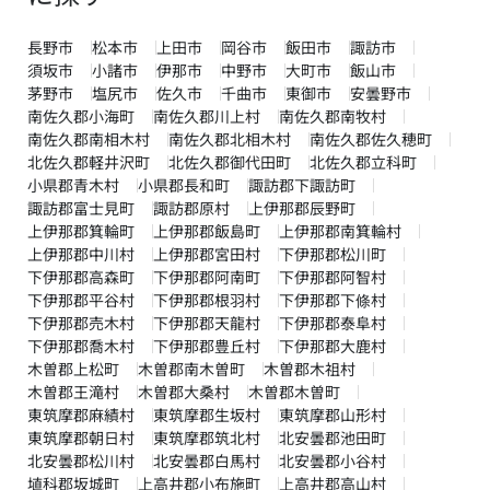
長野市
松本市
上田市
岡谷市
飯田市
諏訪市
須坂市
小諸市
伊那市
中野市
大町市
飯山市
茅野市
塩尻市
佐久市
千曲市
東御市
安曇野市
南佐久郡小海町
南佐久郡川上村
南佐久郡南牧村
南佐久郡南相木村
南佐久郡北相木村
南佐久郡佐久穂町
北佐久郡軽井沢町
北佐久郡御代田町
北佐久郡立科町
小県郡青木村
小県郡長和町
諏訪郡下諏訪町
諏訪郡富士見町
諏訪郡原村
上伊那郡辰野町
上伊那郡箕輪町
上伊那郡飯島町
上伊那郡南箕輪村
上伊那郡中川村
上伊那郡宮田村
下伊那郡松川町
下伊那郡高森町
下伊那郡阿南町
下伊那郡阿智村
下伊那郡平谷村
下伊那郡根羽村
下伊那郡下條村
下伊那郡売木村
下伊那郡天龍村
下伊那郡泰阜村
下伊那郡喬木村
下伊那郡豊丘村
下伊那郡大鹿村
木曽郡上松町
木曽郡南木曽町
木曽郡木祖村
木曽郡王滝村
木曽郡大桑村
木曽郡木曽町
東筑摩郡麻績村
東筑摩郡生坂村
東筑摩郡山形村
東筑摩郡朝日村
東筑摩郡筑北村
北安曇郡池田町
北安曇郡松川村
北安曇郡白馬村
北安曇郡小谷村
埴科郡坂城町
上高井郡小布施町
上高井郡高山村