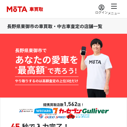
ログイン
メニュー
長野県東御市の車買取・中古車査定の店舗一覧
長野県東御市で
あなたの愛車を
最高額
“
”
で売ろう!
やり取りするのは高額査定の上位3社だけ
1,562
提携買取店数
店！
秒で入力完了！