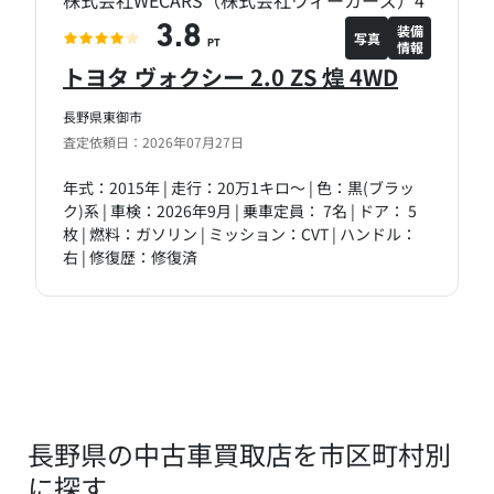
株式会社WECARS（株式会社ウィーカーズ）4
装備
3.8
写真
情報
PT
トヨタ ヴォクシー 2.0 ZS 煌 4WD
長野県東御市
査定依頼日：2026年07月27日
年式：2015年 | 走行：20万1キロ～ | 色：黒(ブラッ
ク)系 | 車検：2026年9月 | 乗車定員： 7名 | ドア： 5
枚 | 燃料：ガソリン | ミッション：CVT | ハンドル：
右 | 修復歴：修復済
長野県の中古車買取店を市区町村別
に探す