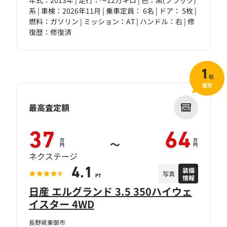
年式：2013年 | 走行：～12万キロ | 色：黒(ブラック)
系 | 車検：2026年11月 | 乗車定員： 6名 | ドア： 5枚 |
燃料：ガソリン | ミッション：AT | ハンドル：右 | 修
復歴：修復済
1
社
査定
最高査定額
37
64
万
万
～
円
円
ネクステージ
装備
4.1
写真
情報
PT
日産 エルグランド 3.5 350ハイウェ
イスター 4WD
長野県東御市