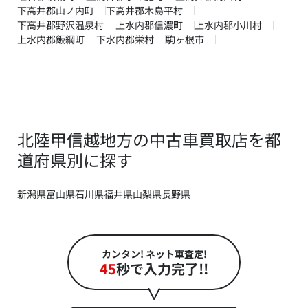
下高井郡山ノ内町
下高井郡木島平村
下高井郡野沢温泉村
上水内郡信濃町
上水内郡小川村
上水内郡飯綱町
下水内郡栄村
駒ヶ根市
北陸甲信越地方の中古車買取店を都
道府県別に探す
新潟県
富山県
石川県
福井県
山梨県
長野県
カンタン! ネット車査定!
45
秒で入力完了!!