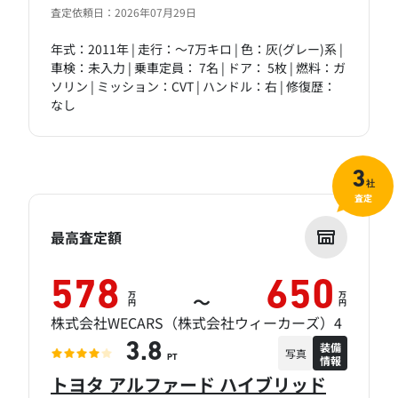
査定依頼日：2026年07月29日
年式：2011年 | 走行：～7万キロ | 色：灰(グレー)系 |
車検：未入力 | 乗車定員： 7名 | ドア： 5枚 | 燃料：ガ
ソリン | ミッション：CVT | ハンドル：右 | 修復歴：
なし
3
社
査定
最高査定額
578
650
万
万
～
円
円
株式会社WECARS（株式会社ウィーカーズ）4
装備
3.8
写真
情報
PT
トヨタ アルファード ハイブリッド