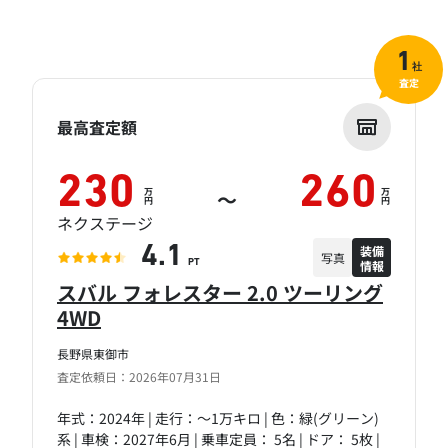
1
社
査定
最高査定額
230
260
万
万
～
円
円
ネクステージ
装備
4.1
写真
情報
PT
スバル フォレスター 2.0 ツーリング
4WD
長野県東御市
査定依頼日：2026年07月31日
年式：2024年 | 走行：～1万キロ | 色：緑(グリーン)
系 | 車検：2027年6月 | 乗車定員： 5名 | ドア： 5枚 |