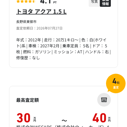
4.1
写真
情報
PT
トヨタ アクア 1.5 L
長野県東御市
査定依頼日：2026年07月27日
年式：2012年 | 走行：20万1キロ～ | 色：白(ホワイ
ト)系 | 車検：2027年2月 | 乗車定員： 5名 | ドア： 5
枚 | 燃料：ガソリン | ミッション：AT | ハンドル：右 |
修復歴：なし
4
社
査定
最高査定額
30
40
万
万
～
円
円