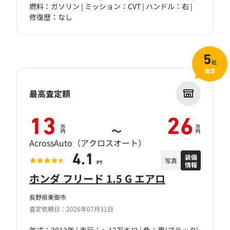
燃料：ガソリン | ミッション：CVT | ハンドル：右 |
修復歴：なし
5
社
査定
最高査定額
13
26
万
万
～
円
円
AcrossAuto（アクロスオート）
装備
4.1
写真
情報
PT
ホンダ フリード 1.5 G エアロ
長野県東御市
査定依頼日：2026年07月31日