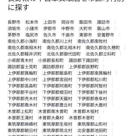
に探す
長野市
松本市
上田市
岡谷市
飯田市
諏訪市
須坂市
小諸市
伊那市
中野市
大町市
飯山市
茅野市
塩尻市
佐久市
千曲市
東御市
安曇野市
南佐久郡小海町
南佐久郡川上村
南佐久郡南牧村
南佐久郡南相木村
南佐久郡北相木村
南佐久郡佐久穂町
北佐久郡軽井沢町
北佐久郡御代田町
北佐久郡立科町
小県郡青木村
小県郡長和町
諏訪郡下諏訪町
諏訪郡富士見町
諏訪郡原村
上伊那郡辰野町
上伊那郡箕輪町
上伊那郡飯島町
上伊那郡南箕輪村
上伊那郡中川村
上伊那郡宮田村
下伊那郡松川町
下伊那郡高森町
下伊那郡阿南町
下伊那郡阿智村
下伊那郡平谷村
下伊那郡根羽村
下伊那郡下條村
下伊那郡売木村
下伊那郡天龍村
下伊那郡泰阜村
下伊那郡喬木村
下伊那郡豊丘村
下伊那郡大鹿村
木曽郡上松町
木曽郡南木曽町
木曽郡木祖村
木曽郡王滝村
木曽郡大桑村
木曽郡木曽町
東筑摩郡麻績村
東筑摩郡生坂村
東筑摩郡山形村
東筑摩郡朝日村
東筑摩郡筑北村
北安曇郡池田町