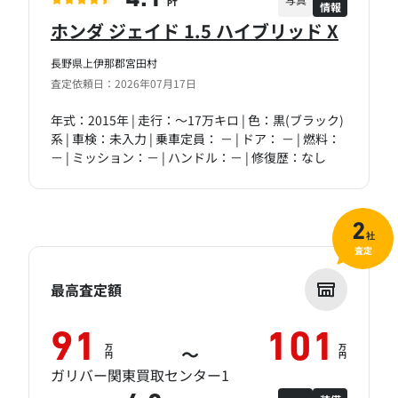
情報
PT
ホンダ ジェイド 1.5 ハイブリッド X
長野県上伊那郡宮田村
査定依頼日：2026年07月17日
年式：2015年 | 走行：～17万キロ | 色：黒(ブラック)
系 | 車検：未入力 | 乗車定員： － | ドア： － | 燃料：
－ | ミッション：－ | ハンドル：－ | 修復歴：なし
2
社
査定
最高査定額
91
101
万
万
～
円
円
ガリバー関東買取センター1