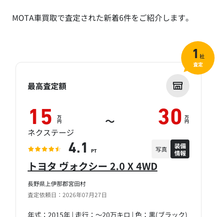
MOTA車買取で査定された新着6件をご紹介します。
1
社
査定
最高査定額
15
30
万
万
～
円
円
ネクステージ
装備
4.1
写真
情報
PT
トヨタ ヴォクシー 2.0 X 4WD
長野県上伊那郡宮田村
査定依頼日：2026年07月27日
年式：2015年 | 走行：～20万キロ | 色：黒(ブラック)