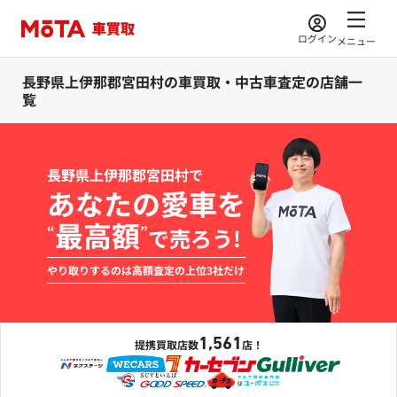
ログイン
メニュー
長野県上伊那郡宮田村の車買取・中古車査定の店舗一
覧
長野県上伊那郡宮田村で
あなたの愛車を
最高額
“
”
で売ろう!
やり取りするのは高額査定の上位3社だけ
1,561
提携買取店数
店！