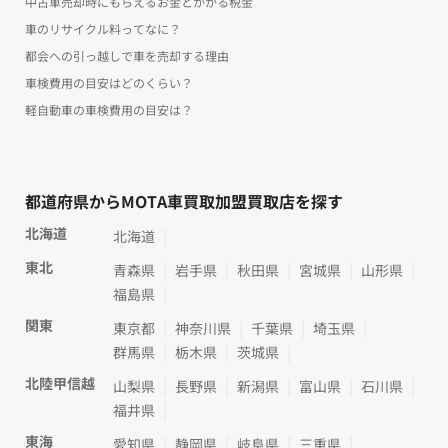
中古車売却時にもらえるお金とかかる税金
車のリサイクル料ってなに？
都会への引っ越しで車を売却する理由
車検費用の目安はどのくらい？
軽自動車の車検費用の目安は？
都道府県からMOTA車買取加盟買取店を探す
北海道
北海道
東北
青森県
岩手県
秋田県
宮城県
山形県
福島県
関東
東京都
神奈川県
千葉県
埼玉県
群馬県
栃木県
茨城県
北陸甲信越
山梨県
長野県
新潟県
富山県
石川県
福井県
東海
愛知県
静岡県
岐阜県
三重県