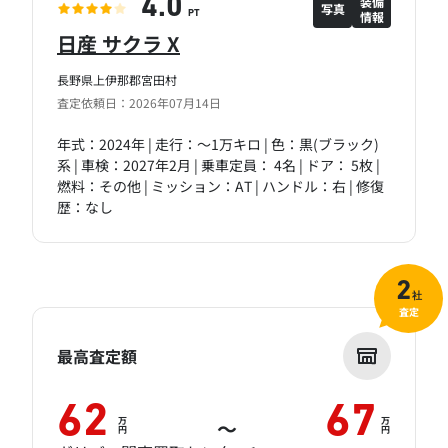
装備
4.0
写真
情報
PT
日産 サクラ X
長野県上伊那郡宮田村
査定依頼日：2026年07月14日
年式：2024年 | 走行：～1万キロ | 色：黒(ブラック)
系 | 車検：2027年2月 | 乗車定員： 4名 | ドア： 5枚 |
燃料：その他 | ミッション：AT | ハンドル：右 | 修復
歴：なし
2
社
査定
最高査定額
62
67
万
万
～
円
円