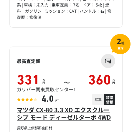
系 | 車検：未入力 | 乗車定員： 7名 | ドア： 5枚 | 燃
料：ガソリン | ミッション：CVT | ハンドル：右 | 修
復歴：修復済
2
社
査定
最高査定額
331
360
万
万
～
円
円
ガリバー関東買取センター1
装備
4.0
写真
情報
PT
マツダ CX-80 3.3 XD エクスクルー
シブ モード ディーゼルターボ 4WD
長野県上伊那郡宮田村