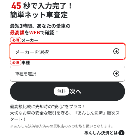
秒で入力完了！
45
簡単ネット車査定
最短3時間、あなたの愛車の
最高額
を
WEB
で確認！
メーカー
必須
メーカーを選択
車種
必須
車種を選択
次へ
無料
最高額比較に売却時の“安心”をプラス！
大切なお車の安全な取引を守る、『あんしん決済』順次ス
タート！
※あんしん決済導入済みの買取店のみのお取り扱いとなります。
あんしん決済とは