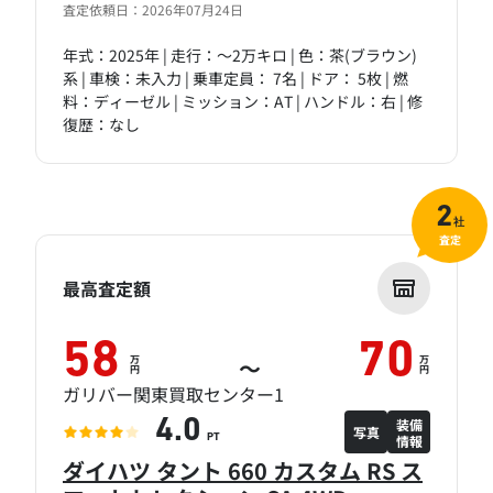
査定依頼日：2026年07月24日
年式：2025年 | 走行：～2万キロ | 色：茶(ブラウン)
系 | 車検：未入力 | 乗車定員： 7名 | ドア： 5枚 | 燃
料：ディーゼル | ミッション：AT | ハンドル：右 | 修
復歴：なし
2
社
査定
最高査定額
58
70
万
万
～
円
円
ガリバー関東買取センター1
装備
4.0
写真
情報
PT
ダイハツ タント 660 カスタム RS ス