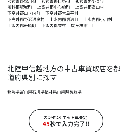
北安曇郡松川村
北安曇郡白馬村
北安曇郡小谷村
埴科郡坂城町
上高井郡小布施町
上高井郡高山村
下高井郡山ノ内町
下高井郡木島平村
下高井郡野沢温泉村
上水内郡信濃町
上水内郡小川村
上水内郡飯綱町
下水内郡栄村
駒ヶ根市
北陸甲信越地方の中古車買取店を都
道府県別に探す
新潟県
富山県
石川県
福井県
山梨県
長野県
カンタン! ネット車査定!
45
秒で入力完了!!