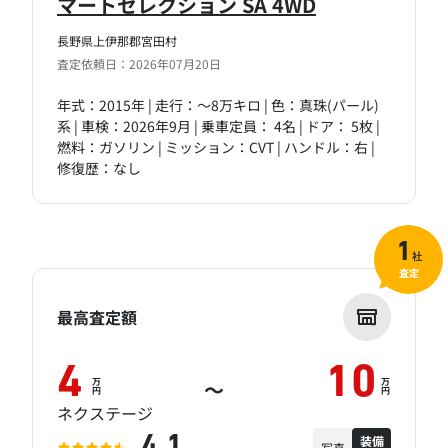
マートセレクション SA 4WD
長野県上伊那郡宮田村
査定依頼日：2026年07月20日
年式：2015年 | 走行：～8万キロ | 色：真珠(パール)
系 | 車検：2026年9月 | 乗車定員： 4名 | ドア： 5枚 |
燃料：ガソリン | ミッション：CVT | ハンドル：右 |
修復歴：なし
1
社
査定
最高査定額
4
10
万
万
～
円
円
ネクステージ
装備
4.1
写真