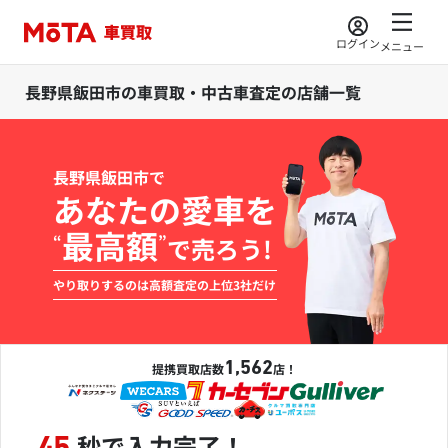
ログイン
メニュー
長野県飯田市の車買取・中古車査定の店舗一覧
長野県飯田市で
あなたの愛車を
最高額
“
”
で売ろう!
やり取りするのは高額査定の上位3社だけ
1,562
提携買取店数
店！
秒で入力完了！