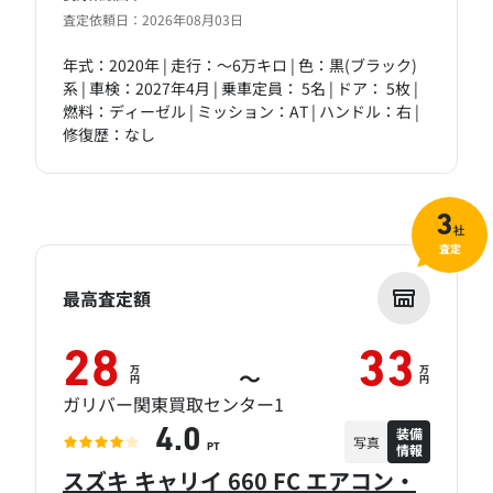
査定依頼日：2026年08月03日
年式：2020年 | 走行：～6万キロ | 色：黒(ブラック)
系 | 車検：2027年4月 | 乗車定員： 5名 | ドア： 5枚 |
燃料：ディーゼル | ミッション：AT | ハンドル：右 |
修復歴：なし
3
社
査定
最高査定額
28
33
万
万
～
円
円
ガリバー関東買取センター1
装備
4.0
写真
情報
PT
スズキ キャリイ 660 FC エアコン・