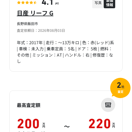
装備
4.1
写真
情報
PT
日産 リーフ G
長野県飯田市
査定依頼日：2026年08月03日
年式：2017年 | 走行：～13万キロ | 色：赤(レッド)系
| 車検：未入力 | 乗車定員： 5名 | ドア： 5枚 | 燃料：
その他 | ミッション：AT | ハンドル：右 | 修復歴：な
し
2
社
査定
最高査定額
200
220
万
万
～
円
円