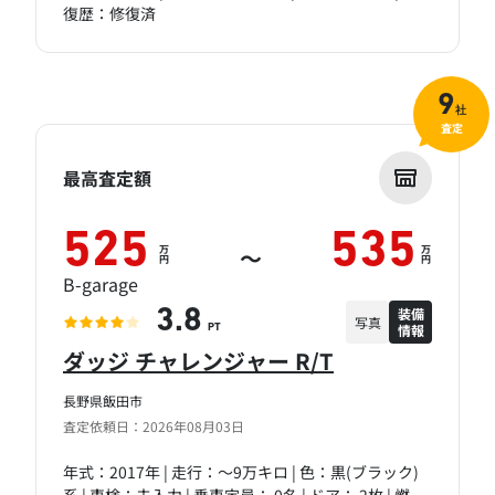
復歴：修復済
9
社
査定
最高査定額
525
535
万
万
～
円
円
B-garage
装備
3.8
写真
情報
PT
ダッジ チャレンジャー R/T
長野県飯田市
査定依頼日：2026年08月03日
年式：2017年 | 走行：～9万キロ | 色：黒(ブラック)
系 | 車検：未入力 | 乗車定員： 0名 | ドア： 2枚 | 燃