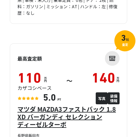
料：ガソリン | ミッション：AT | ハンドル：左 | 修復
歴：なし
3
社
査定
最高査定額
110
140
万
万
～
円
円
カザコシベース
装備
5.0
写真
情報
PT
マツダ MAZDA3ファストバック 1.8
XD バーガンディ セレクション
ディーゼルターボ
長野県飯田市