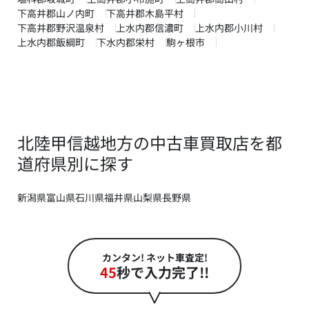
下高井郡山ノ内町
下高井郡木島平村
下高井郡野沢温泉村
上水内郡信濃町
上水内郡小川村
上水内郡飯綱町
下水内郡栄村
駒ヶ根市
北陸甲信越地方の中古車買取店を都
道府県別に探す
新潟県
富山県
石川県
福井県
山梨県
長野県
カンタン! ネット車査定!
45
秒で入力完了!!