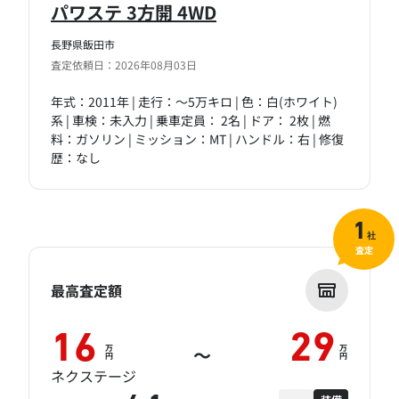
パワステ 3方開 4WD
長野県飯田市
査定依頼日：2026年08月03日
年式：2011年 | 走行：～5万キロ | 色：白(ホワイト)
系 | 車検：未入力 | 乗車定員： 2名 | ドア： 2枚 | 燃
料：ガソリン | ミッション：MT | ハンドル：右 | 修復
歴：なし
1
社
査定
最高査定額
16
29
万
万
～
円
円
ネクステージ