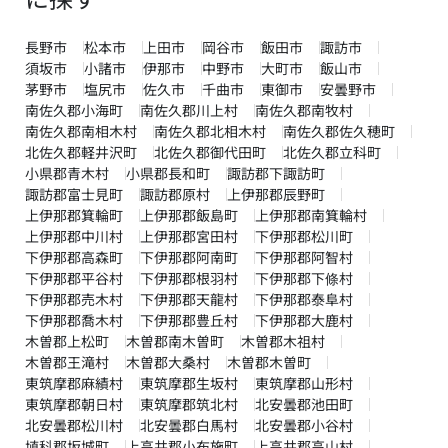
長野市
松本市
上田市
岡谷市
飯田市
諏訪市
須坂市
小諸市
伊那市
中野市
大町市
飯山市
茅野市
塩尻市
佐久市
千曲市
東御市
安曇野市
南佐久郡小海町
南佐久郡川上村
南佐久郡南牧村
南佐久郡南相木村
南佐久郡北相木村
南佐久郡佐久穂町
北佐久郡軽井沢町
北佐久郡御代田町
北佐久郡立科町
小県郡青木村
小県郡長和町
諏訪郡下諏訪町
諏訪郡富士見町
諏訪郡原村
上伊那郡辰野町
上伊那郡箕輪町
上伊那郡飯島町
上伊那郡南箕輪村
上伊那郡中川村
上伊那郡宮田村
下伊那郡松川町
下伊那郡高森町
下伊那郡阿南町
下伊那郡阿智村
下伊那郡平谷村
下伊那郡根羽村
下伊那郡下條村
下伊那郡売木村
下伊那郡天龍村
下伊那郡泰阜村
下伊那郡喬木村
下伊那郡豊丘村
下伊那郡大鹿村
木曽郡上松町
木曽郡南木曽町
木曽郡木祖村
木曽郡王滝村
木曽郡大桑村
木曽郡木曽町
東筑摩郡麻績村
東筑摩郡生坂村
東筑摩郡山形村
東筑摩郡朝日村
東筑摩郡筑北村
北安曇郡池田町
北安曇郡松川村
北安曇郡白馬村
北安曇郡小谷村
埴科郡坂城町
上高井郡小布施町
上高井郡高山村