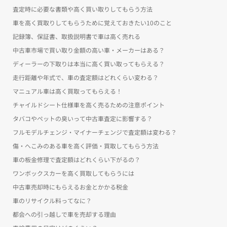
査定時に必要な書類や高く買い取りしてもらう方法
車を高く買取りしてもらうために覚えておきたい10のこと
記録簿、保証書、取扱説明書で車は高く売れる
中古車市場で買い取り金額の高い車・メーカーはある？
ディーラーの下取りは本当に高く買い取ってもらえる？
走行距離や年式で、車の査定額はどれくらい変わる？
マニュアル車は高く買取ってもらえる！
チャイルドシート仕様車を高く売るための注意ポイント
タバコやペットの臭いって中古車査定に影響する？
フルモデルチェンジ・マイナーチェンジで査定額は変わる？
傷・へこみのある車を高く評価・買取してもらう方法
車の板金修理で査定額はどれくらい下がるの？
ワンボックスカーを高く買取してもらうには
中古車売却時にもらえるお金とかかる税金
車のリサイクル料ってなに？
都会への引っ越しで車を売却する理由