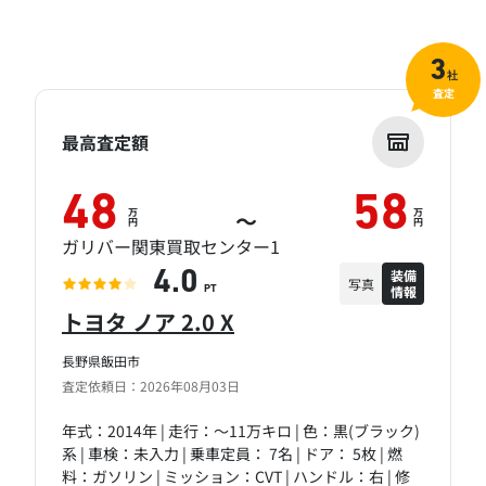
3
社
査定
最高査定額
48
58
万
万
～
円
円
ガリバー関東買取センター1
装備
4.0
写真
情報
PT
トヨタ ノア 2.0 X
長野県飯田市
査定依頼日：2026年08月03日
年式：2014年 | 走行：～11万キロ | 色：黒(ブラック)
系 | 車検：未入力 | 乗車定員： 7名 | ドア： 5枚 | 燃
料：ガソリン | ミッション：CVT | ハンドル：右 | 修