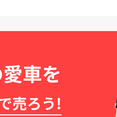
の愛車を
で売ろう!