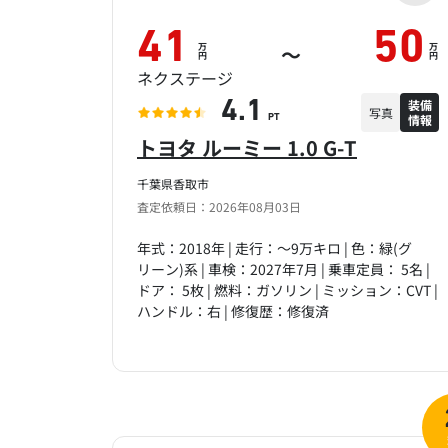
41
50
万
万
～
円
円
ネクステージ
装備
4.1
写真
情報
PT
トヨタ ルーミー 1.0 G-T
千葉県香取市
査定依頼日：2026年08月03日
年式：2018年 | 走行：～9万キロ | 色：緑(グ
リーン)系 | 車検：2027年7月 | 乗車定員： 5名 |
ドア： 5枚 | 燃料：ガソリン | ミッション：CVT |
ハンドル：右 | 修復歴：修復済