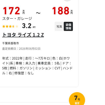
172
188
万
万
～
円
円
スター・ガレージ
装備
3.2
写真
情報
PT
トヨタ ライズ 1.2 Z
千葉県香取市
査定依頼日：2026年08月02日
年式：2022年 | 走行：～7万キロ | 色：白(ホワ
イト)系 | 車検：未入力 | 乗車定員： 5名 | ドア：
5枚 | 燃料：ガソリン | ミッション：CVT | ハンド
ル：右 | 修復歴：なし
7
社
査定