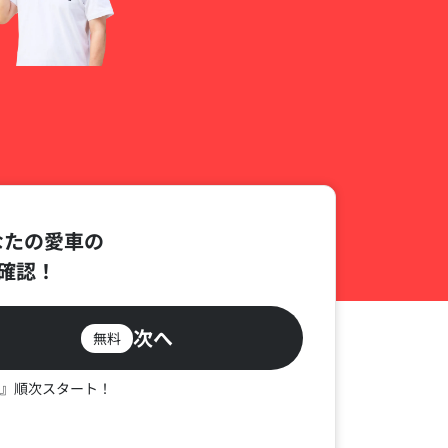
なたの愛車の
確認！
次へ
無料
』順次スタート！