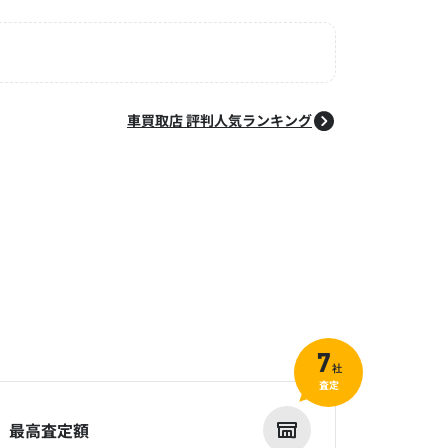
車買取店 評判人気ランキング
7
社
査定
最高査定額