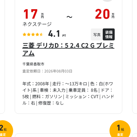
17
20
万
万
～
円
円
ネクステージ
装備
4.1
写真
情報
PT
三菱 デリカD：5 2.4 C2 G プレミ
アム
千葉県香取市
査定依頼日：2026年08月03日
年式：2008年 | 走行：～13万キロ | 色：白(ホワ
イト)系 | 車検：未入力 | 乗車定員： 8名 | ドア：
5枚 | 燃料：ガソリン | ミッション：CVT | ハンド
ル：右 | 修復歴：なし
2
1
社
社
査定
査定