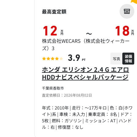
最高査定額
12
18
万
万
～
円
円
株式会社WECARS（株式会社ウィーカー
ズ）3
装備
3.9
写真
情報
PT
ホンダ エリシオン 2.4 G エアロ
HDDナビスペシャルパッケージ
千葉県香取市
査定依頼日：2026年08月02日
年式：2010年 | 走行：～17万キロ | 色：白(ホワ
イト)系 | 車検：未入力 | 乗車定員： 8名 | ドア：
5枚 | 燃料：ガソリン | ミッション：AT | ハンド
ル：右 | 修復歴：なし