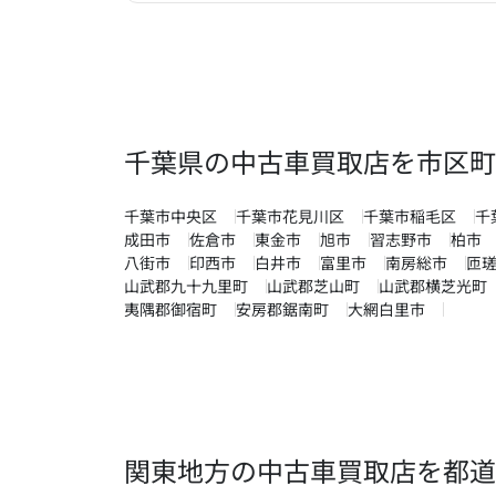
千葉県の中古車買取店を市区町
千葉市中央区
千葉市花見川区
千葉市稲毛区
千
成田市
佐倉市
東金市
旭市
習志野市
柏市
八街市
印西市
白井市
富里市
南房総市
匝
山武郡九十九里町
山武郡芝山町
山武郡横芝光町
夷隅郡御宿町
安房郡鋸南町
大網白里市
関東地方の中古車買取店を都道