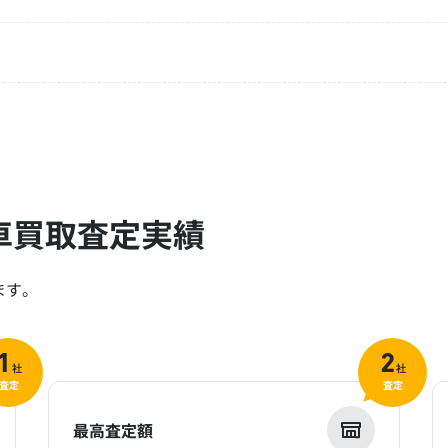
車買取査定実績
ます。
1
2
社
社
査定
査定
最高査定額