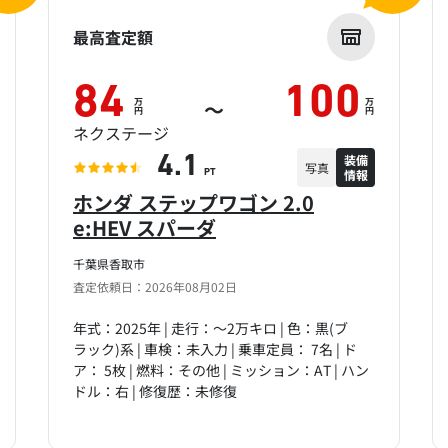
最高査定額
84
100
万
万
～
円
円
ネクステージ
装備
4.1
写真
情報
PT
ホンダ ステップワゴン 2.0
e:HEV スパーダ
千葉県香取市
査定依頼日：2026年08月02日
年式：2025年 | 走行：～2万キロ | 色：黒(ブ
ラック)系 | 車検：未入力 | 乗車定員： 7名 | ド
ア： 5枚 | 燃料：その他 | ミッション：AT | ハン
ドル：右 | 修復歴：未修復