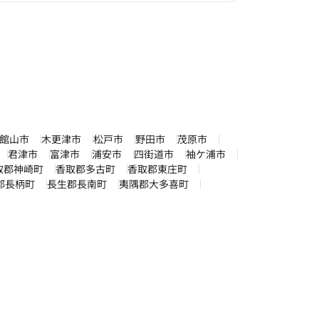
館山市
木更津市
松戸市
野田市
茂原市
君津市
富津市
浦安市
四街道市
袖ケ浦市
取郡神崎町
香取郡多古町
香取郡東庄町
郡長柄町
長生郡長南町
夷隅郡大多喜町