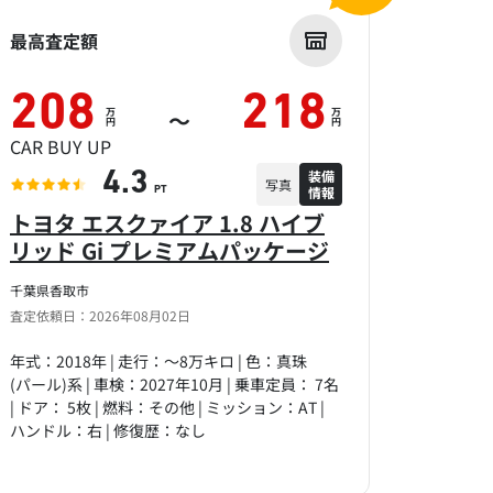
最高査定額
208
218
万
万
～
円
円
CAR BUY UP
装備
4.3
写真
情報
PT
トヨタ エスクァイア 1.8 ハイブ
リッド Gi プレミアムパッケージ
千葉県香取市
査定依頼日：2026年08月02日
年式：2018年 | 走行：～8万キロ | 色：真珠
(パール)系 | 車検：2027年10月 | 乗車定員： 7名
| ドア： 5枚 | 燃料：その他 | ミッション：AT |
ハンドル：右 | 修復歴：なし