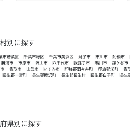
村別に探す
葉市若葉区
千葉市緑区
千葉市美浜区
銚子市
市川市
船橋市
勝浦市
市原市
流山市
八千代市
我孫子市
鴨川市
鎌ケ谷市
瑳市
香取市
山武市
いすみ市
印旛郡酒々井町
印旛郡栄町
香
長生郡一宮町
長生郡睦沢町
長生郡長生村
長生郡白子町
長生
府県別に探す