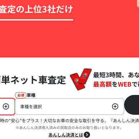
査定の上位3社だけ
最短3時間、あ
簡単ネット車査定
最高額
を
WEB
で
車種
必須
車種を選択
時の“安心”をプラス！
大切なお車の安全な取引を守る、『あんしん決済
※あんしん決済導入済みの買取店のみのお取り扱いとなります。
あんしん決済とは