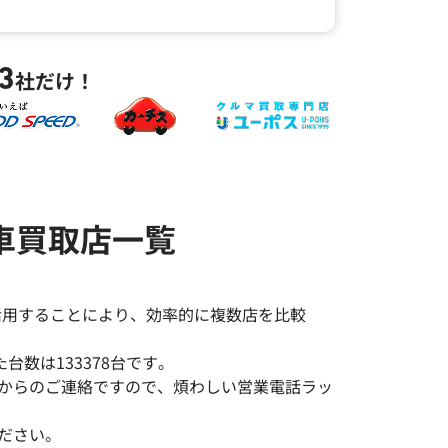
3
社だけ！
車買取店一覧
活用することにより、効率的に複数店を比較
数は133378台です。
みからのご連絡ですので、煩わしい営業電話ラッ
ださい。