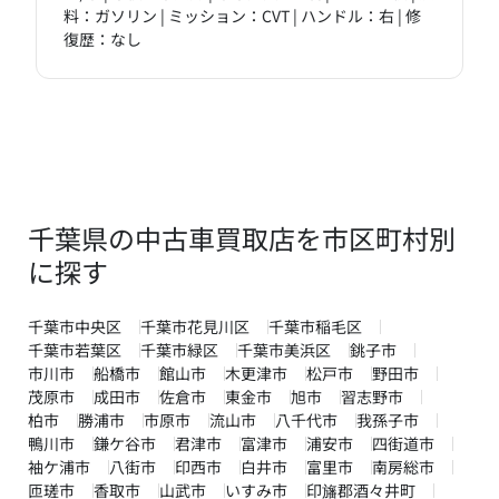
料：ガソリン | ミッション：CVT | ハンドル：右 | 修
復歴：なし
千葉県の中古車買取店を市区町村別
に探す
千葉市中央区
千葉市花見川区
千葉市稲毛区
千葉市若葉区
千葉市緑区
千葉市美浜区
銚子市
市川市
船橋市
館山市
木更津市
松戸市
野田市
茂原市
成田市
佐倉市
東金市
旭市
習志野市
柏市
勝浦市
市原市
流山市
八千代市
我孫子市
鴨川市
鎌ケ谷市
君津市
富津市
浦安市
四街道市
袖ケ浦市
八街市
印西市
白井市
富里市
南房総市
匝瑳市
香取市
山武市
いすみ市
印旛郡酒々井町