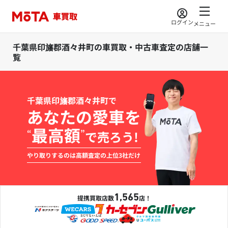
ログイン
メニュー
千葉県印旛郡酒々井町の車買取・中古車査定の店舗一
覧
千葉県印旛郡酒々井町で
あなたの愛車を
最高額
“
”
で売ろう!
やり取りするのは高額査定の上位3社だけ
1,565
提携買取店数
店！