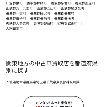
印旛郡栄町
香取郡神崎町
香取郡多古町
香取郡東庄町
山武郡九十九里町
山武郡芝山町
山武郡横芝光町
長生郡一宮町
長生郡睦沢町
長生郡長生村
長生郡白子町
長生郡長柄町
長生郡長南町
夷隅郡大多喜町
夷隅郡御宿町
安房郡鋸南町
大網白里市
関東地方の中古車買取店を都道府県
別に探す
茨城県
栃木県
群馬県
埼玉県
千葉県
東京都
神奈川県
カンタン! ネット車査定!