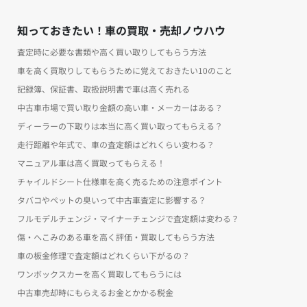
知っておきたい！車の買取・売却ノウハウ
査定時に必要な書類や高く買い取りしてもらう方法
車を高く買取りしてもらうために覚えておきたい10のこと
記録簿、保証書、取扱説明書で車は高く売れる
中古車市場で買い取り金額の高い車・メーカーはある？
ディーラーの下取りは本当に高く買い取ってもらえる？
走行距離や年式で、車の査定額はどれくらい変わる？
マニュアル車は高く買取ってもらえる！
チャイルドシート仕様車を高く売るための注意ポイント
タバコやペットの臭いって中古車査定に影響する？
フルモデルチェンジ・マイナーチェンジで査定額は変わる？
傷・へこみのある車を高く評価・買取してもらう方法
車の板金修理で査定額はどれくらい下がるの？
ワンボックスカーを高く買取してもらうには
中古車売却時にもらえるお金とかかる税金