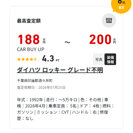
6
社
査定
最高査定額
188
200
万
万
～
円
円
CAR BUY UP
装備
4.3
写真
情報
PT
ダイハツ ロッキー グレード不明
千葉県印旛郡酒々井町
査定依頼日：2026年07月25日
年式：1992年 | 走行：～5万キロ | 色：その他 | 車
検：2028年4月 | 乗車定員： 5名 | ドア： 4枚 | 燃料：
ガソリン | ミッション：CVT | ハンドル：右 | 修復
歴：なし