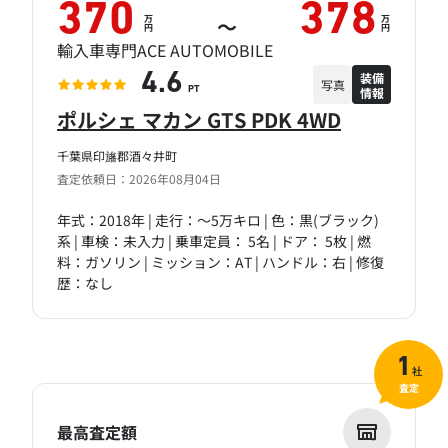
370
378
万
万
～
円
円
輸入車専門ACE AUTOMOBILE
装備
4.6
写真
情報
PT
ポルシェ マカン GTS PDK 4WD
千葉県印旛郡酒々井町
査定依頼日：2026年08月04日
年式：2018年 | 走行：～5万キロ | 色：黒(ブラック)
系 | 車検：未入力 | 乗車定員： 5名 | ドア： 5枚 | 燃
料：ガソリン | ミッション：AT | ハンドル：右 | 修復
歴：なし
1
社
査定
最高査定額