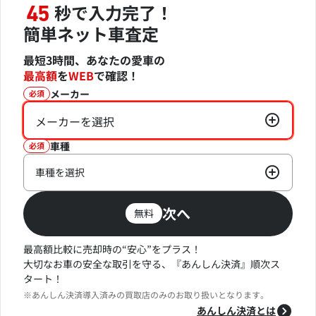
秒で入力完了！
45
簡単ネット車査定
最短3時間、あなたの愛車の
最高額
を
WEB
で確認！
メーカー
必須
メーカーを選択
車種
必須
車種を選択
次へ
無料
最高額比較に売却時の“安心”をプラス！
大切なお車の安全な取引を守る、『あんしん決済』順次ス
タート！
※あんしん決済導入済みの買取店のみのお取り扱いとなります。
あんしん決済とは