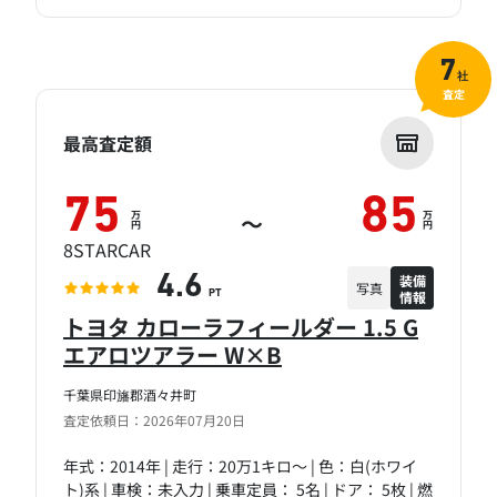
7
社
査定
最高査定額
75
85
万
万
～
円
円
8STARCAR
装備
4.6
写真
情報
PT
トヨタ カローラフィールダー 1.5 G
エアロツアラー W×B
千葉県印旛郡酒々井町
査定依頼日：2026年07月20日
年式：2014年 | 走行：20万1キロ～ | 色：白(ホワイ
ト)系 | 車検：未入力 | 乗車定員： 5名 | ドア： 5枚 | 燃