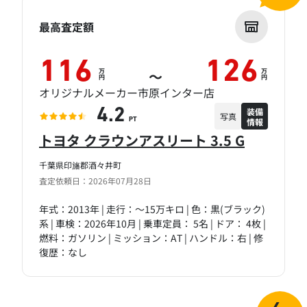
最高査定額
116
126
万
万
～
円
円
オリジナルメーカー市原インター店
装備
4.2
写真
情報
PT
トヨタ クラウンアスリート 3.5 G
千葉県印旛郡酒々井町
査定依頼日：2026年07月28日
年式：2013年 | 走行：～15万キロ | 色：黒(ブラック)
系 | 車検：2026年10月 | 乗車定員： 5名 | ドア： 4枚 |
燃料：ガソリン | ミッション：AT | ハンドル：右 | 修
復歴：なし