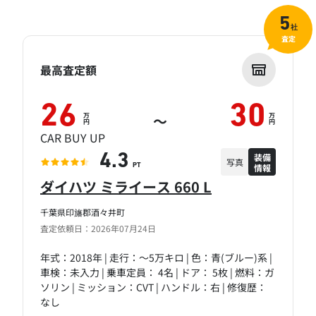
5
社
査定
最高査定額
26
30
万
万
～
円
円
CAR BUY UP
装備
4.3
写真
情報
PT
ダイハツ ミライース 660 L
千葉県印旛郡酒々井町
査定依頼日：2026年07月24日
年式：2018年 | 走行：～5万キロ | 色：青(ブルー)系 |
車検：未入力 | 乗車定員： 4名 | ドア： 5枚 | 燃料：ガ
ソリン | ミッション：CVT | ハンドル：右 | 修復歴：
なし