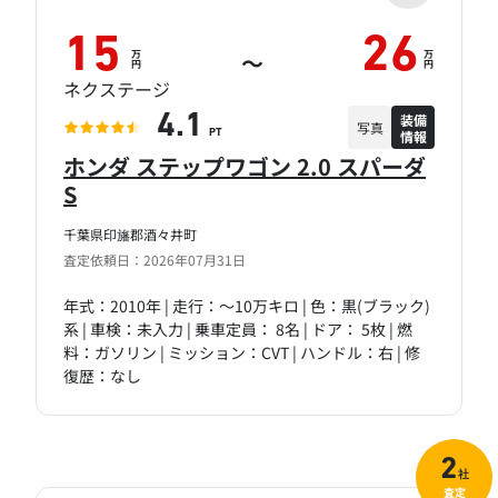
15
26
万
万
～
円
円
ネクステージ
装備
4.1
写真
情報
PT
ホンダ ステップワゴン 2.0 スパーダ
S
千葉県印旛郡酒々井町
査定依頼日：2026年07月31日
年式：2010年 | 走行：～10万キロ | 色：黒(ブラック)
系 | 車検：未入力 | 乗車定員： 8名 | ドア： 5枚 | 燃
料：ガソリン | ミッション：CVT | ハンドル：右 | 修
復歴：なし
2
社
査定