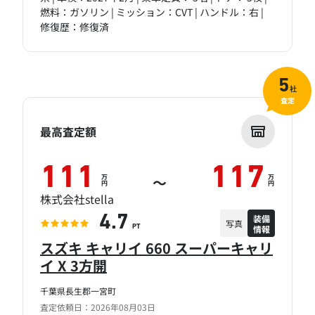
燃料：ガソリン | ミッション：CVT | ハンドル：右 |
修復歴：修復済
5
社
査定
最高査定額
111
117
万
万
～
円
円
株式会社stella
装備
4.7
写真
情報
PT
スズキ キャリイ 660 スーパーキャリ
イ X 3方開
千葉県長生郡一宮町
査定依頼日：2026年08月03日