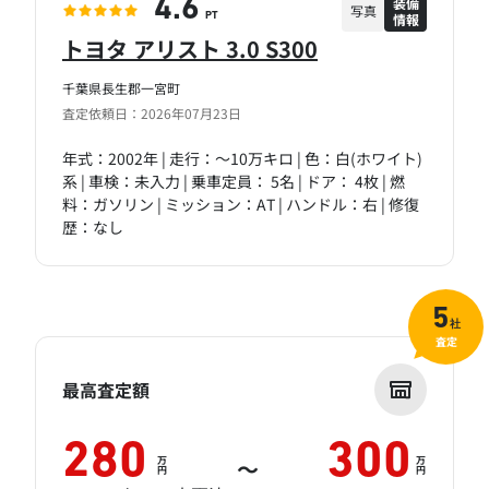
装備
4.6
写真
情報
PT
トヨタ アリスト 3.0 S300
千葉県長生郡一宮町
査定依頼日：2026年07月23日
年式：2002年 | 走行：～10万キロ | 色：白(ホワイト)
系 | 車検：未入力 | 乗車定員： 5名 | ドア： 4枚 | 燃
料：ガソリン | ミッション：AT | ハンドル：右 | 修復
歴：なし
5
社
査定
最高査定額
280
300
万
万
～
円
円