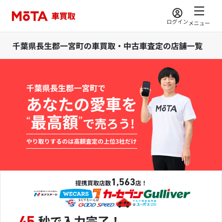
ログイン
メニュー
千葉県長生郡一宮町の車買取・中古車査定の店舗一覧
千葉県長生郡一宮町で
あなたの愛車を
最高額
“
”
で売ろう!
やり取りするのは高額査定の上位3社だけ
1,563
提携買取店数
店！
秒で入力完了！