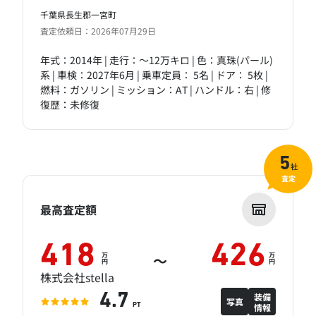
千葉県長生郡一宮町
査定依頼日：2026年07月29日
年式：2014年 | 走行：～12万キロ | 色：真珠(パール)
系 | 車検：2027年6月 | 乗車定員： 5名 | ドア： 5枚 |
燃料：ガソリン | ミッション：AT | ハンドル：右 | 修
復歴：未修復
5
社
査定
最高査定額
418
426
万
万
～
円
円
株式会社stella
装備
4.7
写真
情報
PT