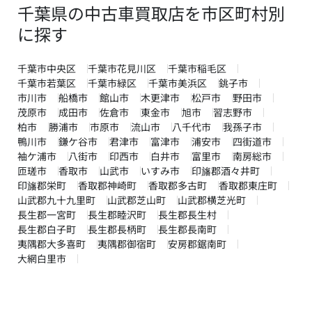
千葉県の中古車買取店を市区町村別
に探す
千葉市中央区
千葉市花見川区
千葉市稲毛区
千葉市若葉区
千葉市緑区
千葉市美浜区
銚子市
市川市
船橋市
館山市
木更津市
松戸市
野田市
茂原市
成田市
佐倉市
東金市
旭市
習志野市
柏市
勝浦市
市原市
流山市
八千代市
我孫子市
鴨川市
鎌ケ谷市
君津市
富津市
浦安市
四街道市
袖ケ浦市
八街市
印西市
白井市
富里市
南房総市
匝瑳市
香取市
山武市
いすみ市
印旛郡酒々井町
印旛郡栄町
香取郡神崎町
香取郡多古町
香取郡東庄町
山武郡九十九里町
山武郡芝山町
山武郡横芝光町
長生郡一宮町
長生郡睦沢町
長生郡長生村
長生郡白子町
長生郡長柄町
長生郡長南町
夷隅郡大多喜町
夷隅郡御宿町
安房郡鋸南町
大網白里市