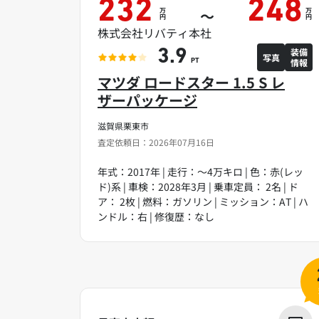
232
248
万
万
～
円
円
株式会社リバティ本社
装備
3.9
写真
情報
PT
マツダ ロードスター 1.5 S レ
ザーパッケージ
滋賀県栗東市
査定依頼日：2026年07月16日
年式：2017年 | 走行：～4万キロ | 色：赤(レッ
ド)系 | 車検：2028年3月 | 乗車定員： 2名 | ド
ア： 2枚 | 燃料：ガソリン | ミッション：AT | ハ
ンドル：右 | 修復歴：なし