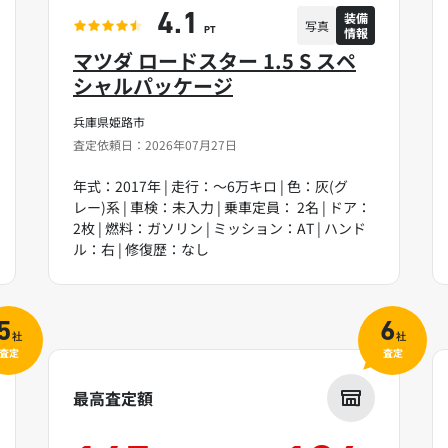
装備
4.1
写真
情報
PT
マツダ ロードスター 1.5 S スペ
シャルパッケージ
兵庫県姫路市
査定依頼日：2026年07月27日
年式：2017年 | 走行：～6万キロ | 色：灰(グ
レー)系 | 車検：未入力 | 乗車定員： 2名 | ドア：
2枚 | 燃料：ガソリン | ミッション：AT | ハンド
ル：右 | 修復歴：なし
5
6
社
社
査定
査定
最高査定額