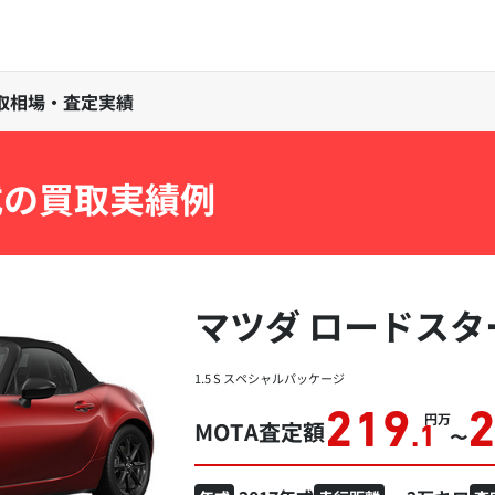
の買取相場・査定実績
式の買取実績例
マツダ ロードスタ
1.5 S スペシャルパッケージ
219
万円
MOTA査定額
.1
〜