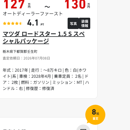
127
130
万
万
～
円
円
オートディーラーファースト
装備
4.1
写真
情報
PT
マツダ ロードスター 1.5 S スペ
シャルパッケージ
栃木県下都賀郡壬生町
査定依頼日：2026年07月08日
年式：2017年 | 走行：～8万キロ | 色：白(ホワ
イト)系 | 車検：2028年4月 | 乗車定員： 2名 | ド
ア： 2枚 | 燃料：ガソリン | ミッション：MT | ハ
ンドル：右 | 修復歴：修復済
8
社
査定