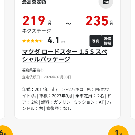
最高査定額
219
235
万
万
～
円
円
ネクステージ
装備
4.1
写真
情報
PT
マツダ ロードスター 1.5 S スペ
シャルパッケージ
福島県福島市
査定依頼日：2026年07月03日
年式：2017年 | 走行：～2万キロ | 色：白(ホワ
イト)系 | 車検：2027年9月 | 乗車定員： 2名 | ド
ア： 2枚 | 燃料：ガソリン | ミッション：AT | ハ
ンドル：右 | 修復歴：なし
6
1
社
社