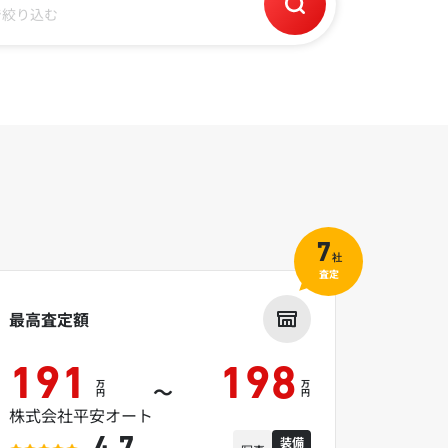
で絞り込む
7
社
査定
最高査定額
191
198
万
万
～
円
円
株式会社平安オート
装備