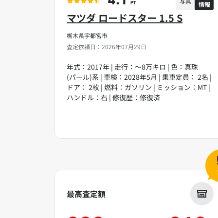
4.1
写真
情報
PT
マツダ ロードスター 1.5 S
栃木県宇都宮市
査定依頼日：2026年07月29日
年式：2017年 | 走行：～8万キロ | 色：真珠
(パール)系 | 車検：2028年5月 | 乗車定員： 2名 |
ドア： 2枚 | 燃料：ガソリン | ミッション：MT |
ハンドル：右 | 修復歴：修復済
最高査定額