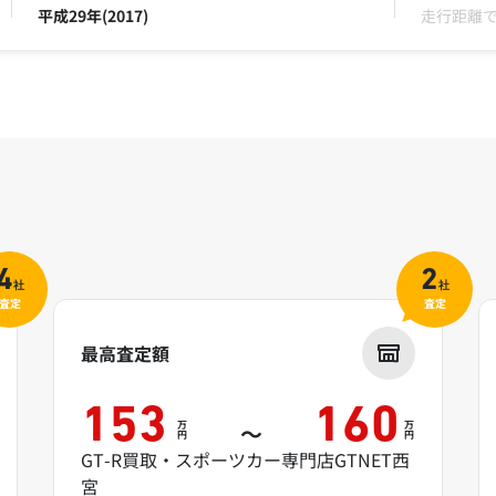
平成29年(2017)
走行距離
4
2
社
社
査定
査定
最高査定額
153
160
万
万
～
円
円
GT-R買取・スポーツカー専門店GTNET西
宮