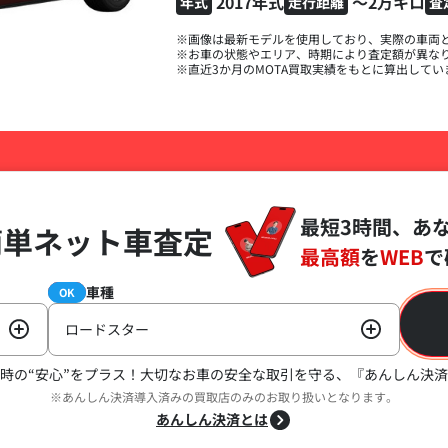
2017年式
～2万キロ
年式
走行距離
査
※画像は最新モデルを使用しており、実際の車両
※お車の状態やエリア、時期により査定額が異な
※直近3か月のMOTA買取実績をもとに算出してい
最短3時間、あ
簡単ネット車査定
最高額
を
WEB
で
車種
必須
OK
ロードスター
時の“安心”をプラス！
大切なお車の安全な取引を守る、『あんしん決済
※あんしん決済導入済みの買取店のみのお取り扱いとなります。
あんしん決済とは