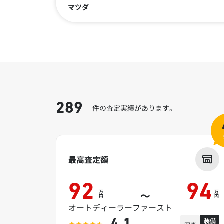
マツダ
289
件の査定実績があります。
最高査定額
92
94
万
万
～
円
円
オートディーラーファースト
装備