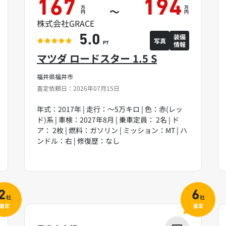
167
194
万
万
～
円
円
株式会社GRACE
装備
5.0
写真
情報
PT
マツダ ロードスター 1.5 S
福井県福井市
査定依頼日：2026年07月15日
年式：2017年 | 走行：～5万キロ | 色：赤(レッ
ド)系 | 車検：2027年8月 | 乗車定員： 2名 | ド
ア： 2枚 | 燃料：ガソリン | ミッション：MT | ハ
ンドル：右 | 修復歴：なし
2
6
社
社
査定
査定