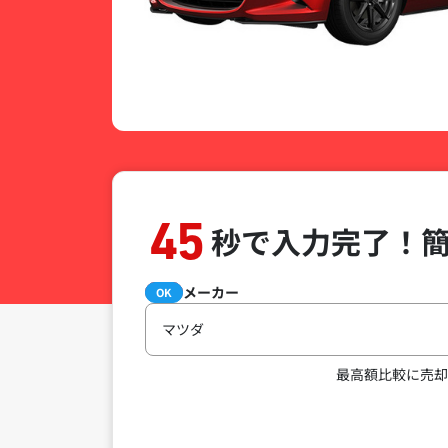
45
秒で入力完了！
メーカー
必須
OK
マツダ
最高額比較に売却