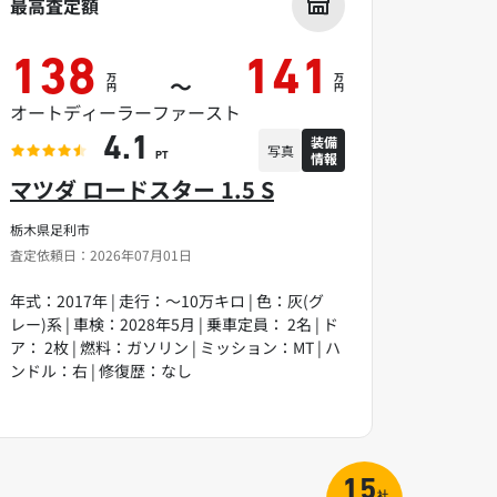
最高査定額
138
141
万
万
～
円
円
オートディーラーファースト
装備
4.1
写真
情報
PT
マツダ ロードスター 1.5 S
栃木県足利市
査定依頼日：2026年07月01日
年式：2017年 | 走行：～10万キロ | 色：灰(グ
レー)系 | 車検：2028年5月 | 乗車定員： 2名 | ド
ア： 2枚 | 燃料：ガソリン | ミッション：MT | ハ
ンドル：右 | 修復歴：なし
15
社