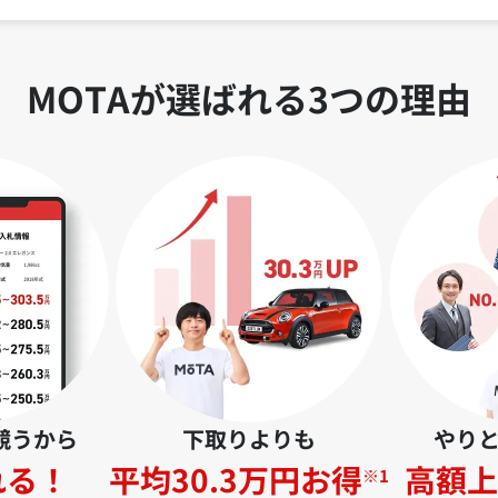
MOTAが選ばれる3つの理由
競うから
下取りよりも
やり
れる！
平均30.3万円お得
高額上
※1