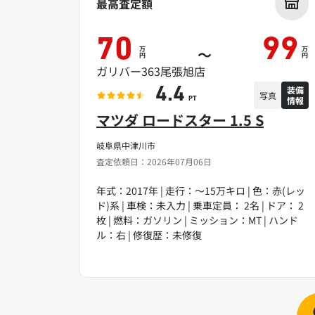
最高査定額
70
99
万
万
～
円
円
ガリバー363尾張旭店
装備
4.4
写真
情報
PT
マツダ ロードスター 1.5 S
岐阜県中津川市
査定依頼日：2026年07月06日
年式：2017年 | 走行：～15万キロ | 色：赤(レッ
ド)系 | 車検：未入力 | 乗車定員： 2名 | ドア： 2
枚 | 燃料：ガソリン | ミッション：MT | ハンド
ル：右 | 修復歴：未修復