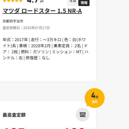
4.7
写真
情報
PT
マツダ ロードスター 1.5 NR-A
京都府宇治市
査定依頼日：2026年07月17日
年式：2017年 | 走行：～3万キロ | 色：白(ホワ
イト)系 | 車検：2028年2月 | 乗車定員： 2名 | ド
ア： 2枚 | 燃料：ガソリン | ミッション：MT | ハ
ンドル：右 | 修復歴：なし
4
社
査定
最高査定額