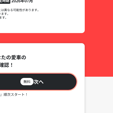
2026年07月
定時期
とは異なる可能性があります。
ります。
ます。
なたの愛車の
確認！
次へ
無料
』順次スタート！