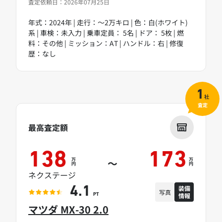
査定依頼日：2026年07月25日
年式：2024年 | 走行：～2万キロ | 色：白(ホワイト)
系 | 車検：未入力 | 乗車定員： 5名 | ドア： 5枚 | 燃
料：その他 | ミッション：AT | ハンドル：右 | 修復
歴：なし
1
社
査定
最高査定額
138
173
万
万
～
円
円
ネクステージ
装備
4.1
写真
情報
PT
マツダ MX-30 2.0