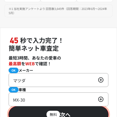
※1 当社実施アンケートより 回答数3,645件（回答期間：2023年6月～2024年
5月）
秒で入力完了！
45
簡単ネット車査定
最短3時間、あなたの愛車の
最高額
を
WEB
で確認！
メーカー
必須
OK
マツダ
車種
必須
OK
MX-30
次へ
無料