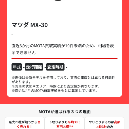
マツダ MX-30
-
直近3か月のMOTA買取実績が10件未満のため、相場を表
示できません
-
-
-
年式
走行距離
査定時期
※画像は最新モデルを使用しており、実際の車両とは異なる可能性
があります。
※お車の状態やエリア、時期により査定額が異なります。
※直近3か月のMOTA買取実績をもとに算出しています。
MOTAが選ばれる３つの理由
最大20社が競うから
高
下取りよりも
平均30.3
やりとりするのは
高額
※1
く売れる！
万円お得
上位3社
のみ