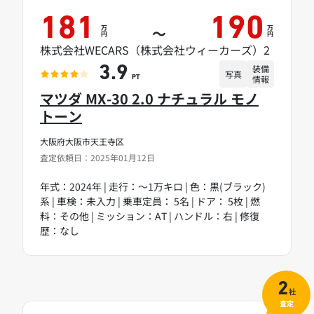
181
190
万
万
～
円
円
株式会社WECARS（株式会社ウィーカーズ）2
装備
3.9
写真
情報
PT
マツダ MX-30 2.0 ナチュラル モノ
トーン
大阪府大阪市天王寺区
査定依頼日：2025年01月12日
年式：2024年 | 走行：～1万キロ | 色：黒(ブラック)
系 | 車検：未入力 | 乗車定員： 5名 | ドア： 5枚 | 燃
料：その他 | ミッション：AT | ハンドル：右 | 修復
歴：なし
2
社
査定