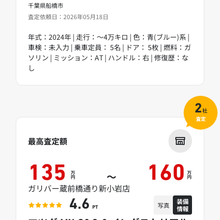
千葉県船橋市
査定依頼日：2026年05月18日
年式：2024年 | 走行：～4万キロ | 色：青(ブルー)系 |
車検：未入力 | 乗車定員： 5名 | ドア： 5枚 | 燃料：ガ
ソリン | ミッション：AT | ハンドル：右 | 修復歴：な
し
2
社
査定
最高査定額
135
160
万
万
～
円
円
ガリバー蔵前橋通り新小岩店
装備
4.6
写真
情報
PT