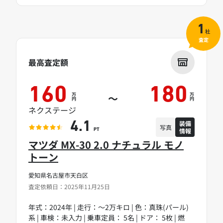
1
社
査定
最高査定額
160
180
万
万
～
円
円
ネクステージ
装備
4.1
写真
情報
PT
マツダ MX-30 2.0 ナチュラル モノ
トーン
愛知県名古屋市天白区
査定依頼日：2025年11月25日
年式：2024年 | 走行：～2万キロ | 色：真珠(パール)
系 | 車検：未入力 | 乗車定員： 5名 | ドア： 5枚 | 燃