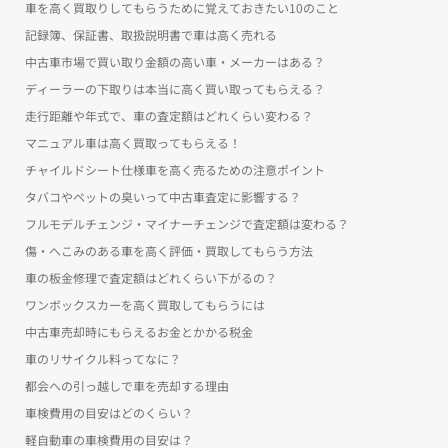
車を高く買取りしてもらうために覚えておきたい10のこと
記録簿、保証書、取扱説明書で車は高く売れる
中古車市場で買い取り金額の高い車・メーカーはある？
ディーラーの下取りは本当に高く買い取ってもらえる？
走行距離や年式で、車の査定額はどれくらい変わる？
マニュアル車は高く買取ってもらえる！
チャイルドシート仕様車を高く売るための注意ポイント
タバコやペットの臭いって中古車査定に影響する？
フルモデルチェンジ・マイナーチェンジで査定額は変わる？
傷・へこみのある車を高く評価・買取してもらう方法
車の板金修理で査定額はどれくらい下がるの？
ワンボックスカーを高く買取してもらうには
中古車売却時にもらえるお金とかかる税金
車のリサイクル料ってなに？
都会への引っ越しで車を売却する理由
車検費用の目安はどのくらい？
軽自動車の車検費用の目安は？