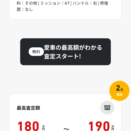
料：その他 | ミッション：AT | ハンドル：右 | 修復
歴：なし
愛車の最高額がわかる
無料
査定スタート!
2
社
査定
最高査定額
180
190
万
万
～
円
円