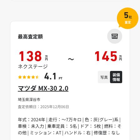
5
社
査定
最高査定額
138
145
万
万
～
円
円
ネクステージ
装備
4.1
写真
情報
PT
マツダ MX-30 2.0
埼玉県深谷市
査定依頼日：2025年12月06日
年式：2024年 | 走行：～7万キロ | 色：灰(グレー)系 |
車検：未入力 | 乗車定員： 5名 | ドア： 5枚 | 燃料：そ
の他 | ミッション：AT | ハンドル：右 | 修復歴：なし