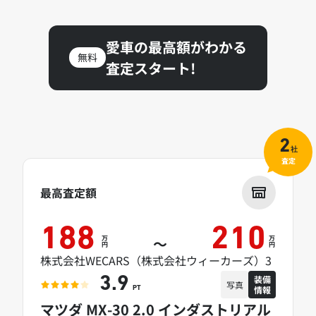
愛車の最高額がわかる
無料
査定スタート!
2
社
査定
最高査定額
188
210
万
万
～
円
円
株式会社WECARS（株式会社ウィーカーズ）3
装備
3.9
写真
情報
PT
マツダ MX-30 2.0 インダストリアル