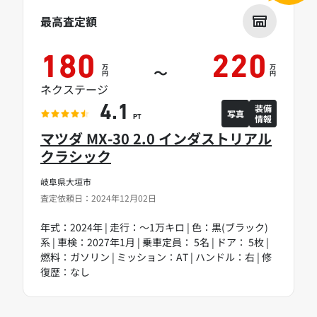
最高査定額
180
220
万
万
～
円
円
ネクステージ
装備
4.1
写真
情報
PT
マツダ MX-30 2.0 インダストリアル
クラシック
岐阜県大垣市
査定依頼日：2024年12月02日
年式：2024年 | 走行：～1万キロ | 色：黒(ブラック)
系 | 車検：2027年1月 | 乗車定員： 5名 | ドア： 5枚 |
燃料：ガソリン | ミッション：AT | ハンドル：右 | 修
復歴：なし