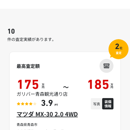
10
件の査定実績があります。
2
社
査定
最高査定額
175
185
万
万
～
円
円
ガリバー青森観光通り店
装備
3.9
写真
情報
PT
マツダ MX-30 2.0 4WD
青森県青森市