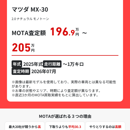
マツダ MX-30
2.0 ナチュラル モノトーン
196
万円
MOTA査定額
.9
〜
205
万円
2025年式
～1万キロ
年式
走行距離
2026年07月
査定時期
※画像は最新モデルを使用しており、実際の車両とは異なる可能性
があります。
※お車の状態やエリア、時期により査定額が異なります。
※直近3か月のMOTA買取実績をもとに算出しています。
MOTAが選ばれる３つの理由
最大20社が競うから
高
下取りよりも
平均30.3
やりとりするのは
高額