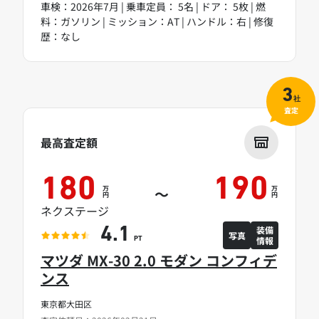
車検：2026年7月 | 乗車定員： 5名 | ドア： 5枚 | 燃
料：ガソリン | ミッション：AT | ハンドル：右 | 修復
歴：なし
3
社
査定
最高査定額
180
190
万
万
～
円
円
ネクステージ
装備
4.1
写真
情報
PT
マツダ MX-30 2.0 モダン コンフィデ
ンス
東京都大田区