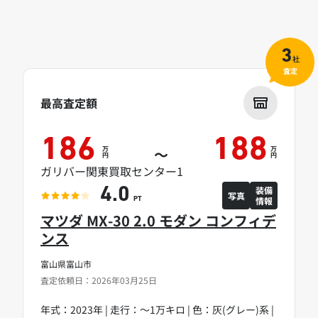
3
社
査定
最高査定額
186
188
万
万
～
円
円
ガリバー関東買取センター1
装備
4.0
写真
情報
PT
マツダ MX-30 2.0 モダン コンフィデ
ンス
富山県富山市
査定依頼日：2026年03月25日
年式：2023年 | 走行：～1万キロ | 色：灰(グレー)系 |