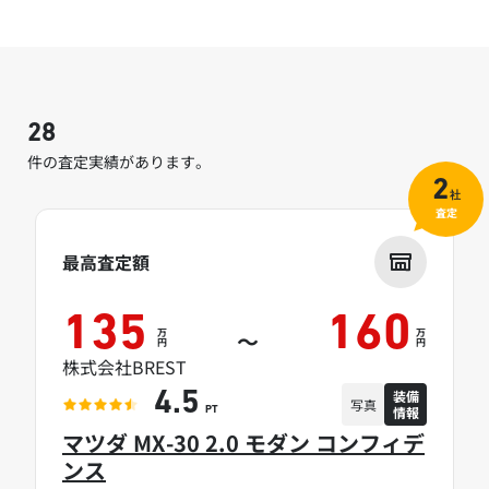
28
件の査定実績があります。
2
社
査定
最高査定額
135
160
万
万
～
円
円
株式会社BREST
装備
4.5
写真
情報
PT
マツダ MX-30 2.0 モダン コンフィデ
ンス