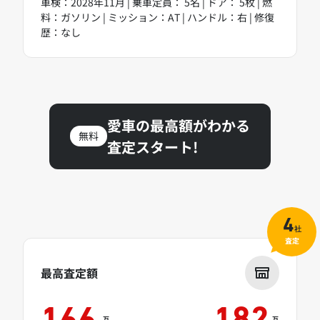
車検：2028年11月 | 乗車定員： 5名 | ドア： 5枚 | 燃
料：ガソリン | ミッション：AT | ハンドル：右 | 修復
歴：なし
愛車の最高額がわかる
無料
査定スタート!
4
社
査定
最高査定額
万
万