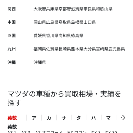
関西
大阪府
兵庫県
京都府
滋賀県
奈良県
和歌山県
中国
岡山県
広島県
鳥取県
島根県
山口県
四国
愛媛県
香川県
高知県
徳島県
九州
福岡県
佐賀県
長崎県
熊本県
大分県
宮崎県
鹿児島県
沖縄
沖縄県
マツダの車種から買取相場・実績を
探す
英数
ア
カ
サ
タ
ハ
マ
ヤ
英数
AZ-1
AZ-3
AZ-オフロード
AZ-ワゴン
CX-3
CX-30