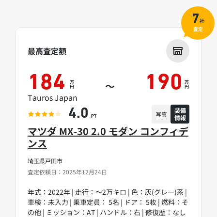
7
社
査定
最高査定額
184
190
万
万
～
円
円
Tauros Japan
装備
4.0
写真
情報
PT
マツダ MX-30 2.0 モダン コンフィデ
ンス
埼玉県戸田市
査定依頼日：2025年12月24日
年式：2022年 | 走行：～2万キロ | 色：灰(グレー)系 |
車検：未入力 | 乗車定員： 5名 | ドア： 5枚 | 燃料：そ
の他 | ミッション：AT | ハンドル：右 | 修復歴：なし