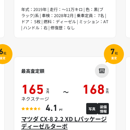
年式：2019年 | 走行：～11万キロ | 色：黒(ブ
ラック)系 | 車検：2028年2月 | 乗車定員： 7名 |
ドア： 5枚 | 燃料：ディーゼル | ミッション：AT
| ハンドル：右 | 修復歴：なし
6
7
社
社
査定
査定
最高査定額
165
168
万
万
～
円
円
ネクステージ
装備
4.1
写真
情報
PT
マツダ CX-8 2.2 XD Lパッケージ
ディーゼルターボ