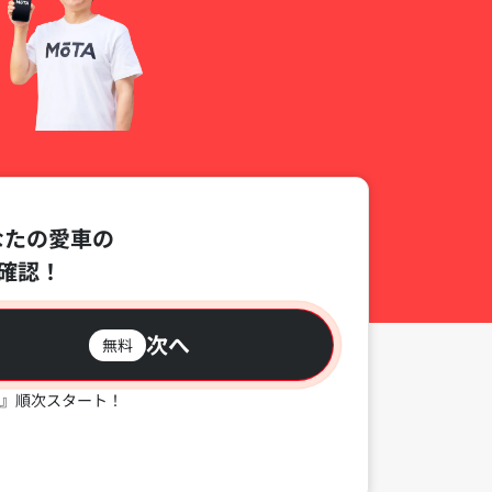
なたの愛車の
確認！
次へ
無料
』順次スタート！