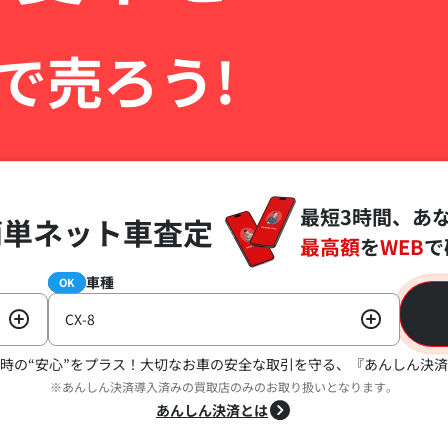
で売ろう!
最短3時間、あ
簡単ネット車査定
最高額
を
WEB
で
車種
必須
OK
CX-8
時の“安心”をプラス！
大切なお車の安全な取引を守る、『あんしん決済
※あんしん決済導入済みの買取店のみのお取り扱いとなります。
あんしん決済とは