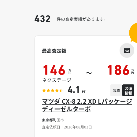
432
件の査定実績があります。
最高査定額
146
186
万
万
～
円
円
ネクステージ
装備
4.1
写真
情報
PT
マツダ CX-8 2.2 XD Lパッケージ
ディーゼルターボ
東京都町田市
査定依頼日：2026年08月03日