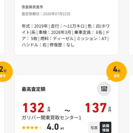
奈良県奈良市
査定依頼日：2026年07月22日
年式：2019年 | 走行：～11万キロ | 色：白(ホワ
イト)系 | 車検：2028年3月 | 乗車定員： 6名 | ド
ア： 5枚 | 燃料：ディーゼル | ミッション：AT |
ハンドル：右 | 修復歴：なし
2
4
社
社
査定
査定
最高査定額
132
137
万
万
～
円
円
ガリバー関東買取センター1
装備
4.0
写真
情報
PT