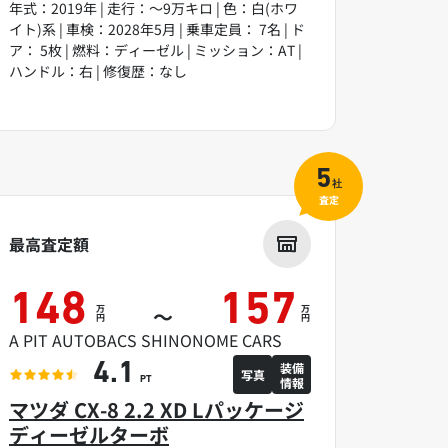
年式：2019年 | 走行：～9万キロ | 色：白(ホワ
イト)系 | 車検：2028年5月 | 乗車定員： 7名 | ド
ア： 5枚 | 燃料：ディーゼル | ミッション：AT |
ハンドル：右 | 修復歴：なし
5
社
査定
最高査定額
148
157
万
万
～
円
円
A PIT AUTOBACS SHINONOME CARS
装備
4.1
写真
情報
PT
マツダ CX-8 2.2 XD Lパッケージ
ディーゼルターボ