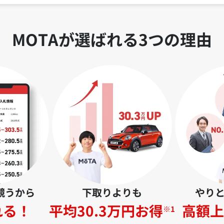
MOTAが選ばれる3つの理由
競うから
下取りよりも
やり
れる！
平均30.3万円お得
高額上
※1