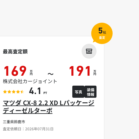
5
社
査定
最高査定額
169
191
万
万
～
円
円
株式会社カージョイント
装備
4.1
写真
情報
PT
マツダ CX-8 2.2 XD Lパッケージ
ディーゼルターボ
三重県鈴鹿市
査定依頼日：2026年07月31日