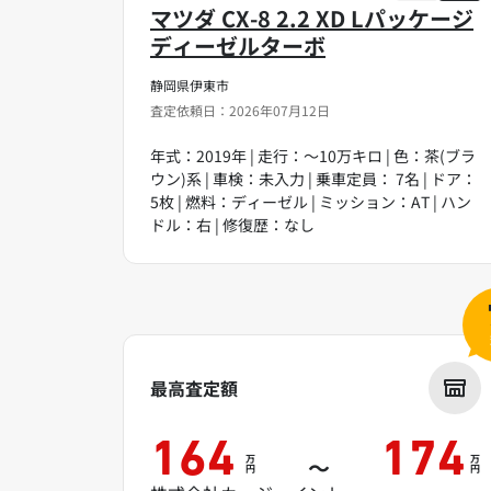
マツダ CX-8 2.2 XD Lパッケージ
ディーゼルターボ
静岡県伊東市
査定依頼日：2026年07月12日
年式：2019年 | 走行：～10万キロ | 色：茶(ブラ
ウン)系 | 車検：未入力 | 乗車定員： 7名 | ドア：
5枚 | 燃料：ディーゼル | ミッション：AT | ハン
ドル：右 | 修復歴：なし
最高査定額
164
174
万
万
～
円
円