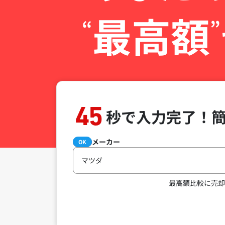
最高額
“
”
45
秒で入力完了！
メーカー
必須
OK
マツダ
最高額比較に売却