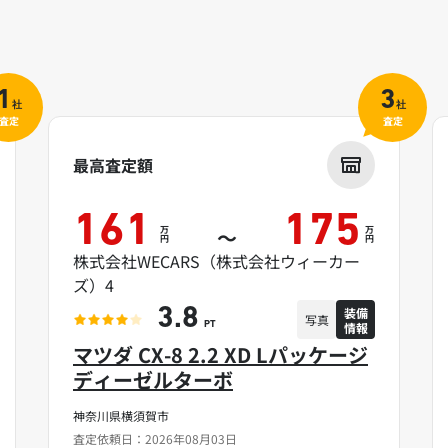
1
3
社
社
査定
査定
最高査定額
161
175
万
万
～
円
円
株式会社WECARS（株式会社ウィーカー
ズ）4
装備
3.8
写真
情報
PT
マツダ CX-8 2.2 XD Lパッケージ
ディーゼルターボ
神奈川県横須賀市
査定依頼日：2026年08月03日