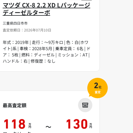
マツダ CX-8 2.2 XD Lパッケージ
ディーゼルターボ
三重県四日市市
査定依頼日：2026年07月10日
年式：2019年 | 走行：～9万キロ | 色：白(ホワ
イト)系 | 車検：2028年5月 | 乗車定員： 6名 | ド
ア： 5枚 | 燃料：ディーゼル | ミッション：AT |
ハンドル：右 | 修復歴：なし
2
社
査定
最高査定額
118
130
万
万
～
円
円