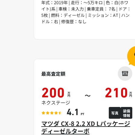
年式：2019年 | 走行：～5万キロ | 色：白(ホワ
イト)系 | 車検：未入力 | 乗車定員： 7名 | ドア：
5枚 | 燃料：ディーゼル | ミッション：AT | ハン
ドル：右 | 修復歴：なし
最高査定額
200
210
万
万
～
円
円
ネクステージ
装備
4.1
写真
情報
PT
マツダ CX-8 2.2 XD Lパッケージ
ディーゼルターボ