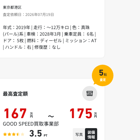
東京都港区
査定依頼日：2026年07月19日
年式：2019年 | 走行：～12万キロ | 色：真珠
(パール)系 | 車検：2028年3月 | 乗車定員： 6名 |
ドア： 5枚 | 燃料：ディーゼル | ミッション：AT
| ハンドル：右 | 修復歴：なし
5
社
査定
最高査定額
167
175
万
万
～
円
円
GOOD SPEED買取事業部
装備
3.5
写真
情報
PT