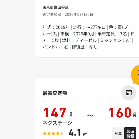
東京都世田谷区
査定依頼日：2026年07月30日
年式：2019年 | 走行：～2万キロ | 色：青(ブ
ルー)系 | 車検：2026年9月 | 乗車定員： 7名 | ド
ア： 5枚 | 燃料：ディーゼル | ミッション：AT |
ハンドル：右 | 修復歴：なし
最高査定額
147
160
万
万
～
円
円
ネクステージ
装備
4.1
写真
情報
PT