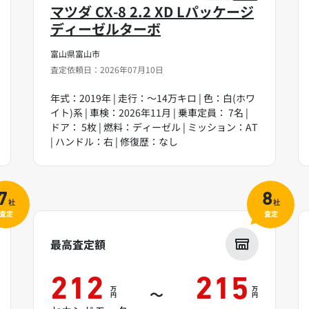
マツダ CX-8 2.2 XD Lパッケージ
ディーゼルターボ
富山県富山市
査定依頼日：2026年07月10日
年式：2019年 | 走行：～14万キロ | 色：白(ホワ
イト)系 | 車検：2026年11月 | 乗車定員： 7名 |
ドア： 5枚 | 燃料：ディーゼル | ミッション：AT
| ハンドル：右 | 修復歴：なし
7
8
社
社
査定
査定
最高査定額
212
215
万
万
～
円
円