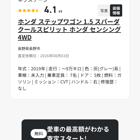
装備
4.1
写真
情報
PT
ホンダ ステップワゴン 1.5 スパーダ
クールスピリット ホンダ センシング
4WD
長野県長野市
査定依頼日：2026年08月03日
年式：2019年 | 走行：～9万キロ | 色：灰(グレー)系 |
車検：未入力 | 乗車定員： 7名 | ドア： 5枚 | 燃料：ガ
ソリン | ミッション：CVT | ハンドル：右 | 修復歴：
なし
愛車の最高額がわかる
無料
査定スタート!