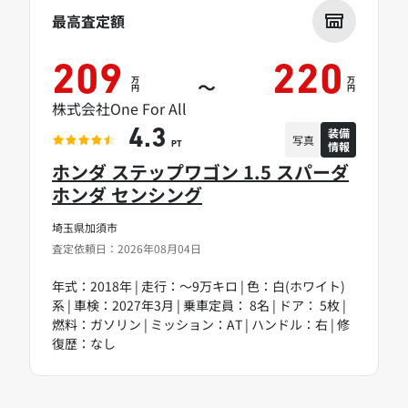
最高査定額
209
220
万
万
～
円
円
株式会社One For All
装備
4.3
写真
情報
PT
ホンダ ステップワゴン 1.5 スパーダ
ホンダ センシング
埼玉県加須市
査定依頼日：2026年08月04日
年式：2018年 | 走行：～9万キロ | 色：白(ホワイト)
系 | 車検：2027年3月 | 乗車定員： 8名 | ドア： 5枚 |
燃料：ガソリン | ミッション：AT | ハンドル：右 | 修
復歴：なし