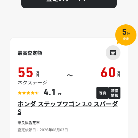
5
社
査定
最高査定額
55
60
万
万
～
円
円
ネクステージ
装備
4.1
写真
情報
PT
ホンダ ステップワゴン 2.0 スパーダ
S
奈良県香芝市
査定依頼日：2026年08月03日