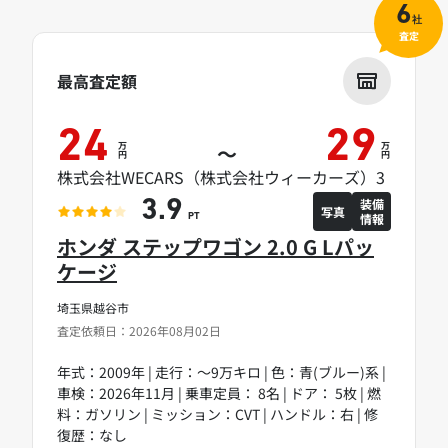
6
社
査定
最高査定額
24
29
万
万
～
円
円
株式会社WECARS（株式会社ウィーカーズ）3
装備
3.9
写真
情報
PT
ホンダ ステップワゴン 2.0 G Lパッ
ケージ
埼玉県越谷市
査定依頼日：2026年08月02日
年式：2009年 | 走行：～9万キロ | 色：青(ブルー)系 |
車検：2026年11月 | 乗車定員： 8名 | ドア： 5枚 | 燃
料：ガソリン | ミッション：CVT | ハンドル：右 | 修
復歴：なし