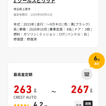
Z クールスピリット
埼玉県上尾市
査定依頼日：2026年08月01日
年式：2015年 | 走行：～9万キロ | 色：黒(ブラック)
系 | 車検：2026年10月 | 乗車定員： 8名 | ドア： 5枚 |
燃料：ガソリン | ミッション：CVT | ハンドル：右 |
修復歴：修復済
6
社
査定
最高査定額
263
267
万
万
～
円
円
CREST AUTO
装備
4.2
写真