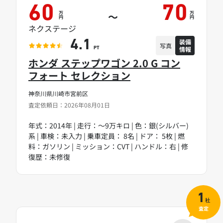
60
70
万
万
～
円
円
ネクステージ
装備
4.1
写真
情報
PT
ホンダ ステップワゴン 2.0 G コン
フォート セレクション
神奈川県川崎市宮前区
査定依頼日：2026年08月01日
年式：2014年 | 走行：～9万キロ | 色：銀(シルバー)
系 | 車検：未入力 | 乗車定員： 8名 | ドア： 5枚 | 燃
料：ガソリン | ミッション：CVT | ハンドル：右 | 修
復歴：未修復
1
社
査定