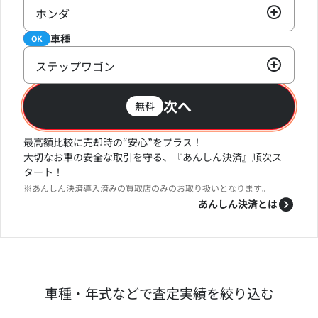
ホンダ
車種
必須
OK
ステップワゴン
次へ
無料
最高額比較に売却時の“安心”をプラス！
大切なお車の安全な取引を守る、『あんしん決済』順次ス
タート！
※あんしん決済導入済みの買取店のみのお取り扱いとなります。
あんしん決済とは
車種・年式などで査定実績を絞り込む