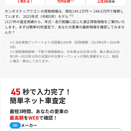
※1
く売れる！
万円お得
上位3社
のみ
ホンダステップワゴン の買取相場は、現在149.2万円 ～ 248.6万円で推移し
※2
ています。 2023年式（令和5年）モデル
2127件の査定実績から、年式・走行距離に応じた適正買取価格をご案内いた
します。まずは簡単45秒査定で、あなたの愛車の最新相場を確認してみませ
んか？
※1 当社実施アンケートより 回答数3,645件（回答期間：2023年6月～2024年
5月）
※2 買取価格相場・下取り相場価格は、日本車は2025年10月、輸入車は2025
年5月～2025年10月の全国の中古車オークションの落札実績をもとに、独自
に補正・算出しております。
秒で入力完了！
45
簡単ネット車査定
最短3時間、あなたの愛車の
最高額
を
WEB
で確認！
メーカー
必須
OK