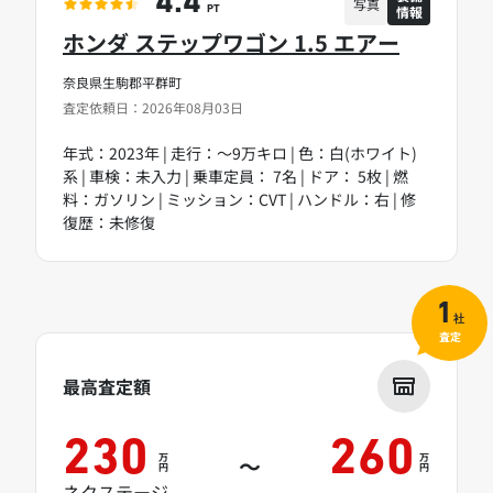
4.4
写真
情報
PT
ホンダ ステップワゴン 1.5 エアー
奈良県生駒郡平群町
査定依頼日：2026年08月03日
年式：2023年 | 走行：～9万キロ | 色：白(ホワイト)
系 | 車検：未入力 | 乗車定員： 7名 | ドア： 5枚 | 燃
料：ガソリン | ミッション：CVT | ハンドル：右 | 修
復歴：未修復
1
社
査定
最高査定額
230
260
万
万
～
円
円
ネクステージ