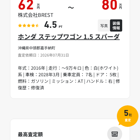
62
80
万
万
～
円
円
株式会社BREST
装備
4.5
写真
情報
PT
ホンダ ステップワゴン 1.5 スパーダ
沖縄県中頭郡嘉手納町
査定依頼日：2026年07月31日
年式：2016年 | 走行：～9万キロ | 色：白(ホワイト)
系 | 車検：2028年3月 | 乗車定員： 7名 | ドア： 5枚 |
燃料：ガソリン | ミッション：AT | ハンドル：右 | 修
復歴：修復済
5
社
査定
最高査定額