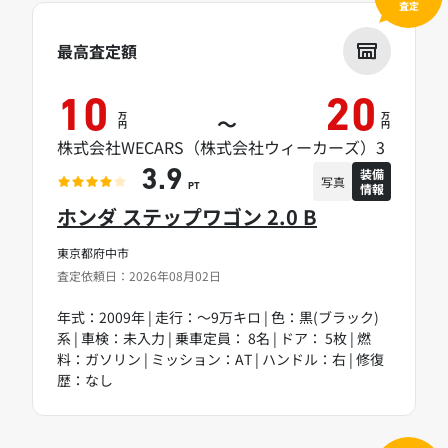
査定
最高査定額
10
20
万
万
～
円
円
株式会社WECARS（株式会社ウィーカーズ）3
装備
3.9
写真
情報
PT
ホンダ ステップワゴン 2.0 B
東京都府中市
査定依頼日：2026年08月02日
年式：2009年 | 走行：～9万キロ | 色：黒(ブラック)
系 | 車検：未入力 | 乗車定員： 8名 | ドア： 5枚 | 燃
料：ガソリン | ミッション：AT | ハンドル：右 | 修復
歴：なし