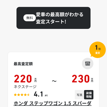
愛車の最高額がわかる
無料
査定スタート!
1
社
査定
最高査定額
220
230
万
万
～
円
円
ネクステージ
装備
4.1
写真
情報
PT
ホンダ ステップワゴン 1.5 スパーダ