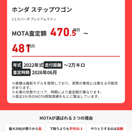
ホンダ ステップワゴン
1.5 スパーダ プレミアムライン
470
万円
MOTA査定額
.5
〜
481
万円
2022年式
～2万キロ
年式
走行距離
2026年06月
査定時期
※画像は最新モデルを使用しており、実際の車両とは異なる可能性
があります。
※お車の状態やエリア、時期により査定額が異なります。
※直近3か月のMOTA買取実績をもとに算出しています。
MOTAが選ばれる３つの理由
最大20社が競うから
高
下取りよりも
平均30.3
やりとりするのは
高額