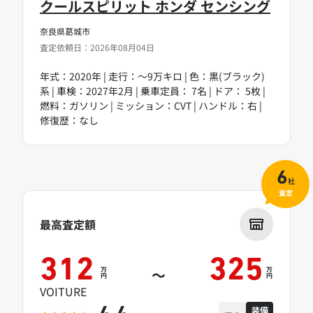
クールスピリット ホンダ センシング
奈良県葛城市
査定依頼日：2026年08月04日
年式：2020年 | 走行：～9万キロ | 色：黒(ブラック)
系 | 車検：2027年2月 | 乗車定員： 7名 | ドア： 5枚 |
燃料：ガソリン | ミッション：CVT | ハンドル：右 |
修復歴：なし
6
社
査定
最高査定額
312
325
万
万
～
円
円
VOITURE
装備