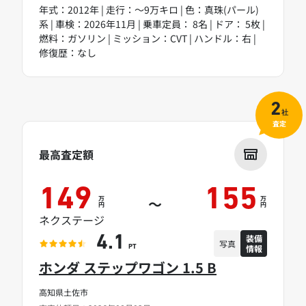
年式：2012年 | 走行：～9万キロ | 色：真珠(パール)
系 | 車検：2026年11月 | 乗車定員： 8名 | ドア： 5枚 |
燃料：ガソリン | ミッション：CVT | ハンドル：右 |
修復歴：なし
2
社
査定
最高査定額
149
155
万
万
～
円
円
ネクステージ
装備
4.1
写真
情報
PT
ホンダ ステップワゴン 1.5 B
高知県土佐市