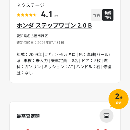
ネクステージ
装備
4.1
写真
情報
PT
ホンダ ステップワゴン 2.0 B
愛知県名古屋市緑区
査定依頼日：2026年07月31日
年式：2009年 | 走行：～9万キロ | 色：真珠(パール)
系 | 車検：未入力 | 乗車定員： 8名 | ドア： 5枚 | 燃
料：ガソリン | ミッション：AT | ハンドル：右 | 修復
歴：なし
2
社
査定
最高査定額