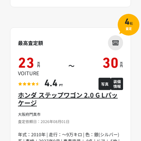
4
社
査定
最高査定額
23
30
万
万
～
円
円
VOITURE
装備
4.4
写真
情報
PT
ホンダ ステップワゴン 2.0 G Lパッ
ケージ
大阪府門真市
査定依頼日：2026年08月01日
年式：2010年 | 走行：～9万キロ | 色：銀(シルバー)
系 | 車検：2027年9月 | 乗車定員： 8名 | ドア： 5枚 |