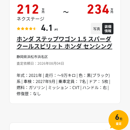
212
234
万
万
～
円
円
ネクステージ
装備
4.1
写真
情報
PT
ホンダ ステップワゴン 1.5 スパーダ
クールスピリット ホンダ センシング
静岡県浜松市浜名区
査定依頼日：2026年08月04日
年式：2021年 | 走行：～9万キロ | 色：黒(ブラック)
系 | 車検：2027年9月 | 乗車定員： 7名 | ドア： 5枚 |
燃料：ガソリン | ミッション：CVT | ハンドル：右 |
修復歴：なし
6
社
査定