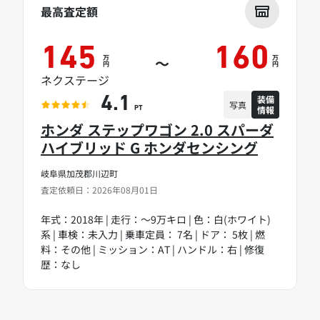
最高査定額
145
160
万
万
～
円
円
ネクステージ
装備
4.1
写真
情報
PT
ホンダ ステップワゴン 2.0 スパーダ
ハイブリッド G ホンダセンシング
岐阜県加茂郡川辺町
査定依頼日：2026年08月01日
年式：2018年 | 走行：～9万キロ | 色：白(ホワイト)
系 | 車検：未入力 | 乗車定員： 7名 | ドア： 5枚 | 燃
料：その他 | ミッション：AT | ハンドル：右 | 修復
歴：なし