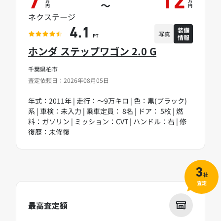
7
12
万
万
～
円
円
ネクステージ
装備
4.1
写真
情報
PT
ホンダ ステップワゴン 2.0 G
千葉県柏市
査定依頼日：2026年08月05日
年式：2011年 | 走行：～9万キロ | 色：黒(ブラック)
系 | 車検：未入力 | 乗車定員： 8名 | ドア： 5枚 | 燃
料：ガソリン | ミッション：CVT | ハンドル：右 | 修
復歴：未修復
3
社
査定
最高査定額