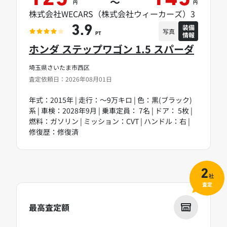
～
円
円
株式会社WECARS（株式会社ウィーカーズ）3
装備
3.9
写真
情報
PT
ホンダ ステップワゴン 1.5 スパーダ
埼玉県さいたま市西区
査定依頼日：2026年08月01日
年式：2015年 | 走行：～9万キロ | 色：黒(ブラック)
系 | 車検：2028年9月 | 乗車定員： 7名 | ドア： 5枚 |
燃料：ガソリン | ミッション：CVT | ハンドル：右 |
修復歴：修復済
2
社
査定
最高査定額