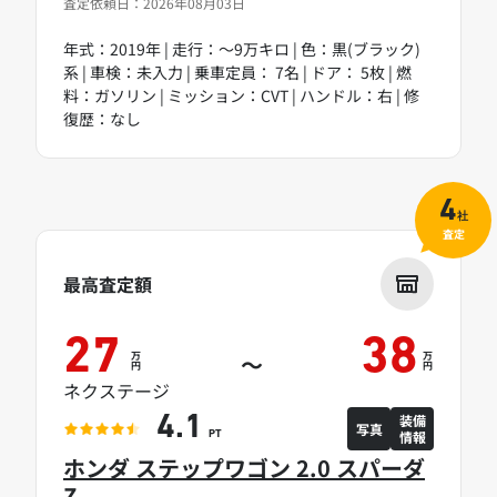
査定依頼日：2026年08月03日
年式：2019年 | 走行：～9万キロ | 色：黒(ブラック)
系 | 車検：未入力 | 乗車定員： 7名 | ドア： 5枚 | 燃
料：ガソリン | ミッション：CVT | ハンドル：右 | 修
復歴：なし
4
社
査定
最高査定額
27
38
万
万
～
円
円
ネクステージ
装備
4.1
写真
情報
PT
ホンダ ステップワゴン 2.0 スパーダ
Z