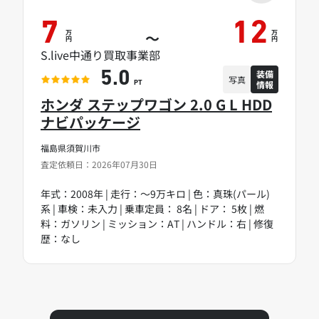
7
12
万
万
～
円
円
S.live中通り買取事業部
装備
5.0
写真
情報
PT
ホンダ ステップワゴン 2.0 G L HDD
ナビパッケージ
福島県須賀川市
査定依頼日：2026年07月30日
年式：2008年 | 走行：～9万キロ | 色：真珠(パール)
系 | 車検：未入力 | 乗車定員： 8名 | ドア： 5枚 | 燃
料：ガソリン | ミッション：AT | ハンドル：右 | 修復
歴：なし