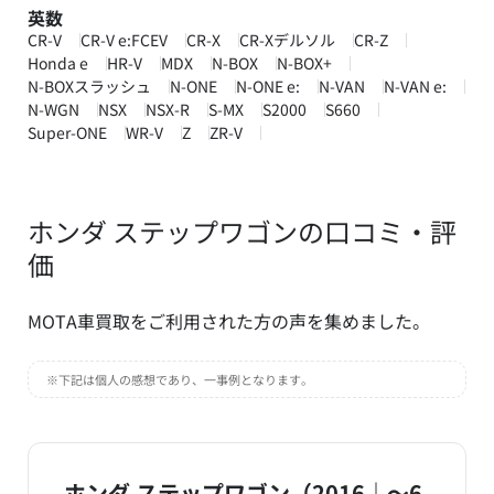
英数
CR-V
CR-V e:FCEV
CR-X
CR-Xデルソル
CR-Z
Honda e
HR-V
MDX
N-BOX
N-BOX+
N-BOXスラッシュ
N-ONE
N-ONE e:
N-VAN
N-VAN e:
N-WGN
NSX
NSX-R
S-MX
S2000
S660
Super-ONE
WR-V
Z
ZR-V
ホンダ ステップワゴンの口コミ・評
価
MOTA車買取をご利用された方の声を集めました。
※下記は個人の感想であり、一事例となります。
ホンダ ステップワゴン（2016｜～6