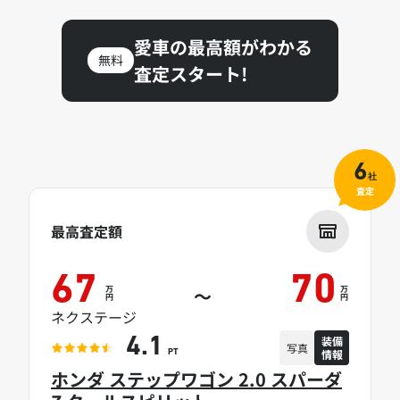
愛車の最高額がわかる
無料
査定スタート!
6
社
査定
最高査定額
67
70
万
万
～
円
円
ネクステージ
装備
4.1
写真
情報
PT
ホンダ ステップワゴン 2.0 スパーダ