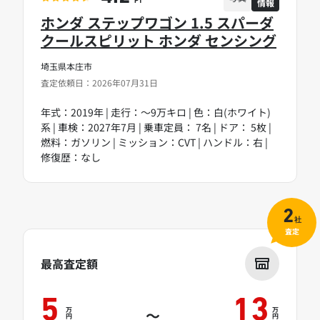
情報
PT
ホンダ ステップワゴン 1.5 スパーダ
クールスピリット ホンダ センシング
埼玉県本庄市
査定依頼日：2026年07月31日
年式：2019年 | 走行：～9万キロ | 色：白(ホワイト)
系 | 車検：2027年7月 | 乗車定員： 7名 | ドア： 5枚 |
燃料：ガソリン | ミッション：CVT | ハンドル：右 |
修復歴：なし
2
社
査定
最高査定額
5
13
万
万
～
円
円