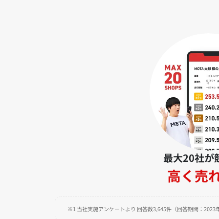
最大20社が
高く売
※1 当社実施アンケートより 回答数3,645件（回答期間：2023年