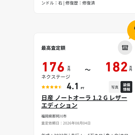
ンドル：右 | 修復歴：修復済
最高査定額
176
182
万
万
～
円
円
ネクステージ
装備
4.1
写真
情報
PT
日産 ノートオーラ 1.2 G レザー
エディション
福岡県那珂川市
査定依頼日：2026年08月04日