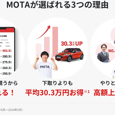
MOTAが選ばれる3つの理由
競うから
下取りよりも
やり
れる！
平均30.3万円お得
高額上
※1
6月～2024年5月）