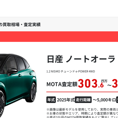
ョンの買取相場・査定実績
日産 ノートオーラ
1.2 NISMO チューンド e-POWER 4WD
303
万円
MOTA査定額
.6
〜
2025年式
～5,000キロ
年式
走行距離
※画像は最新モデルを使用しており、実際の車両
※お車の状態やエリア、時期により査定額が異な
※直近3か月のMOTA買取実績をもとに算出してい