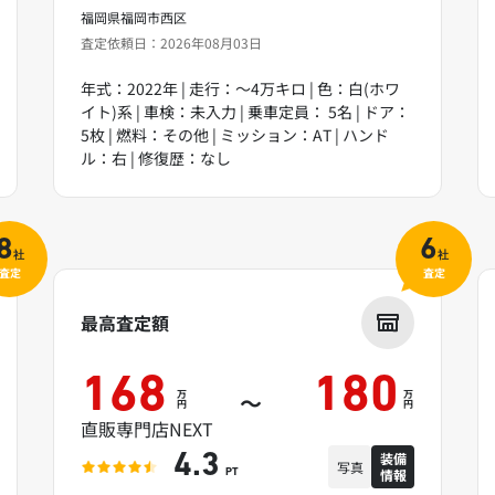
福岡県福岡市西区
査定依頼日：2026年08月03日
年式：2022年 | 走行：～4万キロ | 色：白(ホワ
イト)系 | 車検：未入力 | 乗車定員： 5名 | ドア：
5枚 | 燃料：その他 | ミッション：AT | ハンド
ル：右 | 修復歴：なし
8
6
社
社
査定
査定
最高査定額
168
180
万
万
～
円
円
直販専門店NEXT
装備
4.3
写真
情報
PT