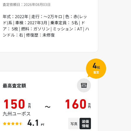
査定依頼日：2026年08月03日
年式：2022年 | 走行：～2万キロ | 色：赤(レッ
ド)系 | 車検：2027年3月 | 乗車定員： 5名 | ド
ア： 5枚 | 燃料：ガソリン | ミッション：AT | ハ
ンドル：右 | 修復歴：未修復
4
社
査定
最高査定額
150
160
万
万
～
円
円
九州ユーポス
装備
4.1
写真
情報
PT