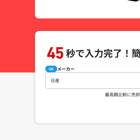
45
秒で入力完了！
メーカー
必須
OK
日産
最高額比較に売却