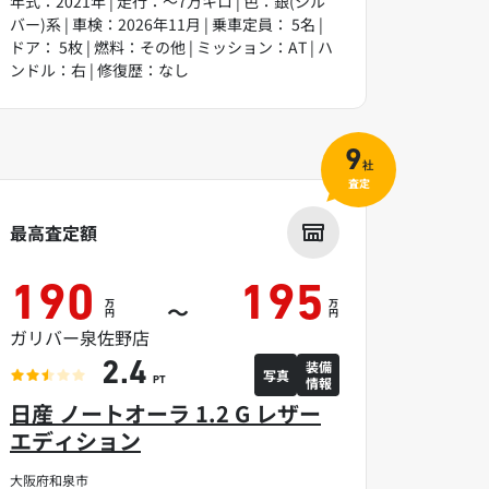
年式：2021年 | 走行：～7万キロ | 色：銀(シル
バー)系 | 車検：2026年11月 | 乗車定員： 5名 |
ドア： 5枚 | 燃料：その他 | ミッション：AT | ハ
ンドル：右 | 修復歴：なし
9
社
査定
最高査定額
190
195
万
万
～
円
円
ガリバー泉佐野店
装備
2.4
写真
情報
PT
日産 ノートオーラ 1.2 G レザー
エディション
大阪府和泉市