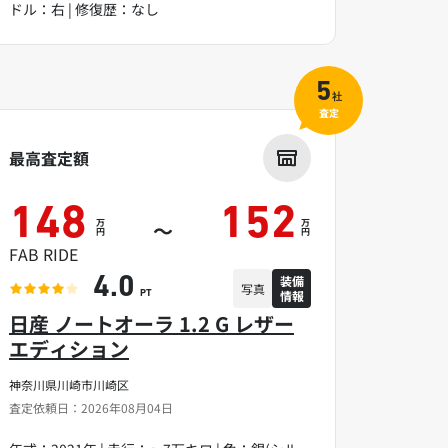
ドル：右 | 修復歴：なし
5
社
査定
最高査定額
148
152
万
万
～
円
円
FAB RIDE
装備
4.0
写真
情報
PT
日産 ノートオーラ 1.2 G レザー
エディション
神奈川県川崎市川崎区
査定依頼日：2026年08月04日