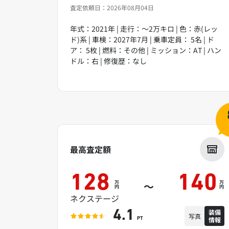
査定依頼日：2026年08月04日
年式：2021年 | 走行：～2万キロ | 色：赤(レッ
ド)系 | 車検：2027年7月 | 乗車定員： 5名 | ド
ア： 5枚 | 燃料：その他 | ミッション：AT | ハン
ドル：右 | 修復歴：なし
最高査定額
128
140
万
万
～
円
円
ネクステージ
装備
4.1
写真
情報
PT