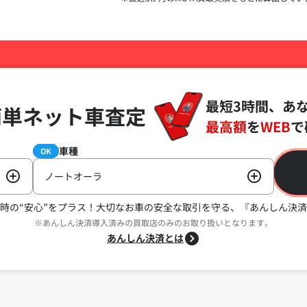
最短3時間、あ
簡単ネット車査定
最高額
を
WEB
で
車種
必須
OK
ノートオーラ
時の“安心”をプラス！
大切なお車の安全な取引を守る、『あんしん決済
※あんしん決済導入済みの買取店のみのお取り扱いとなります。
あんしん決済とは