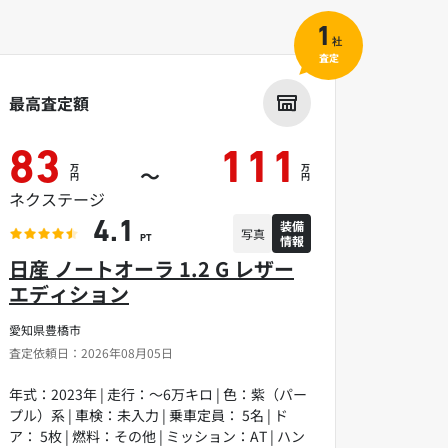
1
社
査定
最高査定額
83
111
万
万
～
円
円
ネクステージ
装備
4.1
写真
情報
PT
日産 ノートオーラ 1.2 G レザー
エディション
愛知県豊橋市
査定依頼日：2026年08月05日
年式：2023年 | 走行：～6万キロ | 色：紫（パー
プル）系 | 車検：未入力 | 乗車定員： 5名 | ド
ア： 5枚 | 燃料：その他 | ミッション：AT | ハン