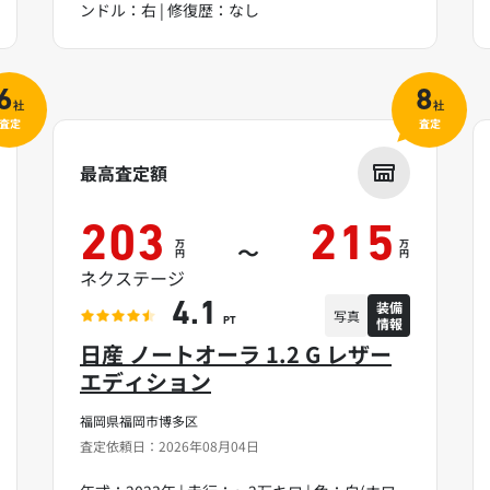
ンドル：右 | 修復歴：なし
6
8
社
社
査定
査定
最高査定額
203
215
万
万
～
円
円
ネクステージ
装備
4.1
写真
情報
PT
日産 ノートオーラ 1.2 G レザー
エディション
福岡県福岡市博多区
査定依頼日：2026年08月04日