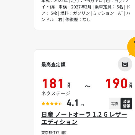
年式：2022年 | 走行：～5万キロ | 色：白(ホワ
イト)系 | 車検：2027年2月 | 乗車定員： 5名 | ド
ア： 5枚 | 燃料：ガソリン | ミッション：AT | ハ
ンドル：右 | 修復歴：なし
最高査定額
181
190
万
万
～
円
円
ネクステージ
装備
4.1
写真
情報
PT
日産 ノートオーラ 1.2 G レザー
エディション
東京都江戸川区