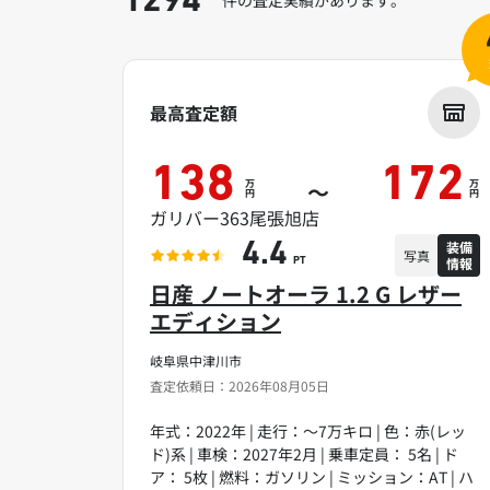
1294
最高査定額
138
172
万
万
～
円
円
ガリバー363尾張旭店
装備
4.4
写真
情報
PT
日産 ノートオーラ 1.2 G レザー
エディション
岐阜県中津川市
査定依頼日：2026年08月05日
年式：2022年 | 走行：～7万キロ | 色：赤(レッ
ド)系 | 車検：2027年2月 | 乗車定員： 5名 | ド
ア： 5枚 | 燃料：ガソリン | ミッション：AT | ハ