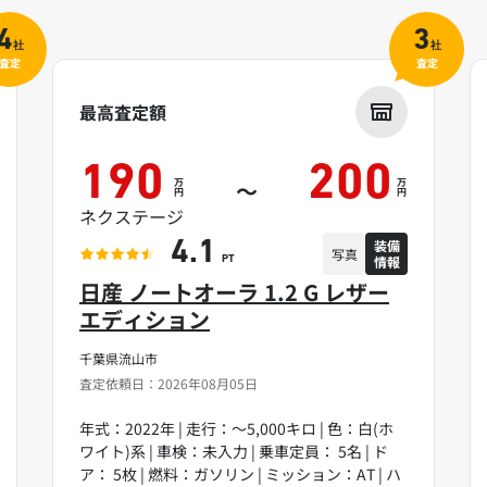
4
3
社
社
査定
査定
最高査定額
190
200
万
万
～
円
円
ネクステージ
装備
4.1
写真
情報
PT
日産 ノートオーラ 1.2 G レザー
エディション
千葉県流山市
査定依頼日：2026年08月05日
年式：2022年 | 走行：～5,000キロ | 色：白(ホ
ワイト)系 | 車検：未入力 | 乗車定員： 5名 | ド
ア： 5枚 | 燃料：ガソリン | ミッション：AT | ハ