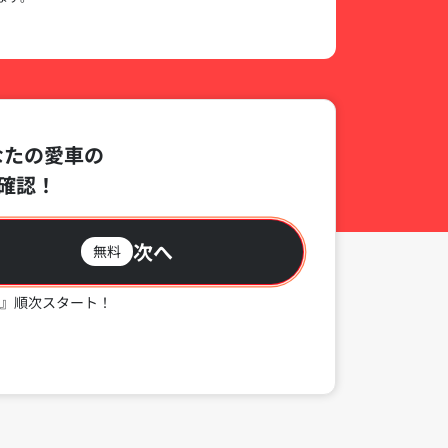
なたの愛車の
確認！
次へ
無料
』順次スタート！