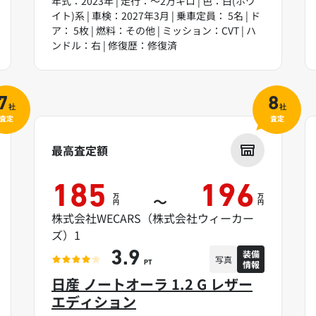
年式：2023年 | 走行：～2万キロ | 色：白(ホワ
イト)系 | 車検：2027年3月 | 乗車定員： 5名 | ド
ア： 5枚 | 燃料：その他 | ミッション：CVT | ハ
ンドル：右 | 修復歴：修復済
7
8
社
社
査定
査定
最高査定額
185
196
万
万
～
円
円
株式会社WECARS（株式会社ウィーカー
ズ）1
装備
3.9
写真
情報
PT
日産 ノートオーラ 1.2 G レザー
エディション