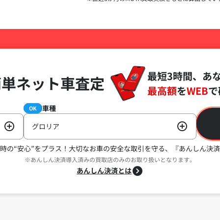
最短3時間、あ
簡単ネット車査定
最高額
を
WEB
で
車種
必須
OK
グロリア
時の“安心”をプラス！
大切なお車の安全な取引を守る、『あんしん決済
※あんしん決済導入済みの買取店のみのお取り扱いとなります。
あんしん決済とは