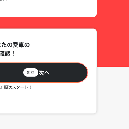
なたの愛車の
確認！
次へ
無料
』順次スタート！