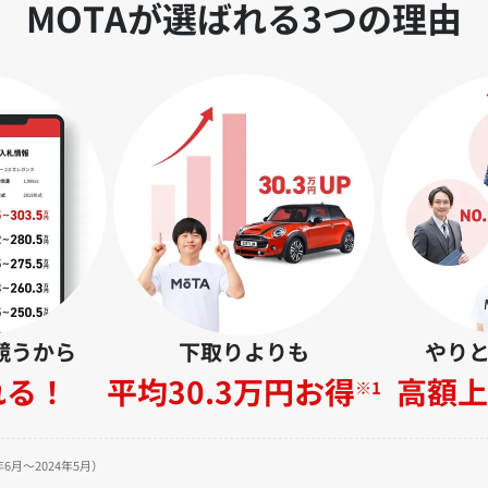
MOTAが選ばれる3つの理由
競うから
下取りよりも
やり
れる！
平均30.3万円お得
高額上
※1
6月～2024年5月）