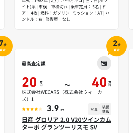
年式：1988年 | 走行：～9万キロ | 色：白(ホワ
イト)系 | 車検：車検切れ | 乗車定員： 5名 | ド
ア： 4枚 | 燃料：ガソリン | ミッション：AT | ハ
ンドル：右 | 修復歴：なし
7
2
社
社
査定
査定
最高査定額
20
40
万
万
～
円
円
株式会社WECARS（株式会社ウィーカー
ズ）1
装備
3.9
写真
情報
PT
日産 グロリア 2.0 V20ツインカム
ターボ グランツーリスモ SV