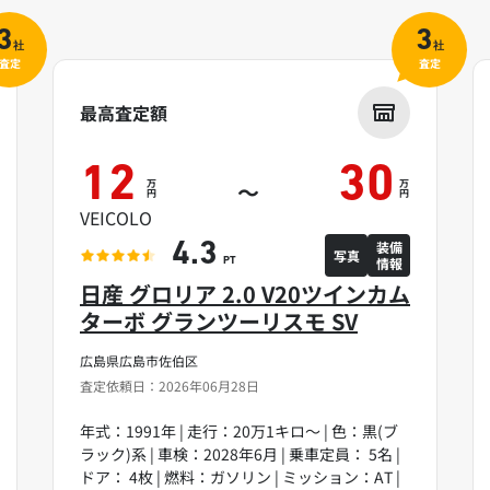
3
3
社
社
査定
査定
最高査定額
12
30
万
万
～
円
円
VEICOLO
装備
4.3
写真
情報
PT
日産 グロリア 2.0 V20ツインカム
ターボ グランツーリスモ SV
広島県広島市佐伯区
査定依頼日：2026年06月28日
年式：1991年 | 走行：20万1キロ～ | 色：黒(ブ
ラック)系 | 車検：2028年6月 | 乗車定員： 5名 |
ドア： 4枚 | 燃料：ガソリン | ミッション：AT |