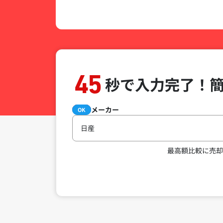
45
秒で入力完了！
メーカー
必須
OK
日産
最高額比較に売却