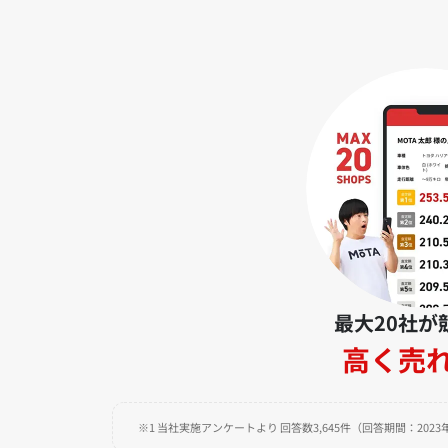
最大20社が
高く売
※1 当社実施アンケートより 回答数3,645件（回答期間：2023年