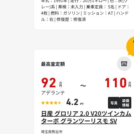
年式：1991年 | 走行：20万1キロ～ | 色：灰(グ
レー)系 | 車検：未入力 | 乗車定員： 5名 | ドア：
4枚 | 燃料：ガソリン | ミッション：AT | ハンド
ル：右 | 修復歴：修復済
最高査定額
92
110
万
万
～
円
円
アデランテ
装備
4.2
写真
情報
PT
日産 グロリア 2.0 V20ツインカム
ターボ グランツーリスモ SV
埼玉県熊谷市