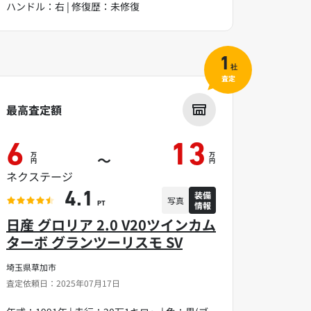
ハンドル：右 | 修復歴：未修復
1
社
査定
最高査定額
6
13
万
万
～
円
円
ネクステージ
装備
4.1
写真
情報
PT
日産 グロリア 2.0 V20ツインカム
ターボ グランツーリスモ SV
埼玉県草加市
査定依頼日：2025年07月17日