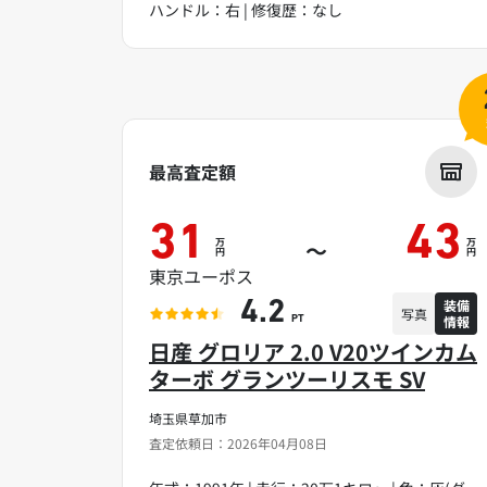
ハンドル：右 | 修復歴：なし
最高査定額
31
43
万
万
～
円
円
東京ユーポス
装備
4.2
写真
情報
PT
日産 グロリア 2.0 V20ツインカム
ターボ グランツーリスモ SV
埼玉県草加市
査定依頼日：2026年04月08日