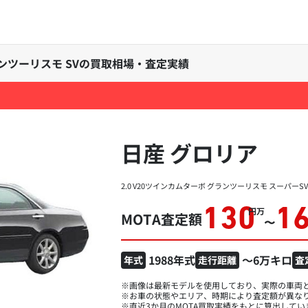
グランツーリスモ SVの買取相場・査定実績
日産 グロリア
2.0 V20ツインカムターボ グランツーリスモ スーパーSV
130
1
万円
MOTA査定額
〜
1988年式
～6万キロ
年式
走行距離
査
※画像は最新モデルを使用しており、実際の車両
※お車の状態やエリア、時期により査定額が異な
※直近3か月のMOTA買取実績をもとに算出してい