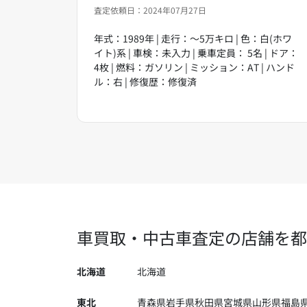
査定依頼日：2024年07月27日
年式：1989年 | 走行：～5万キロ | 色：白(ホワ
イト)系 | 車検：未入力 | 乗車定員： 5名 | ドア：
4枚 | 燃料：ガソリン | ミッション：AT | ハンド
ル：右 | 修復歴：修復済
車買取・中古車査定の店舗を都
北海道
北海道
東北
青森県
岩手県
秋田県
宮城県
山形県
福島