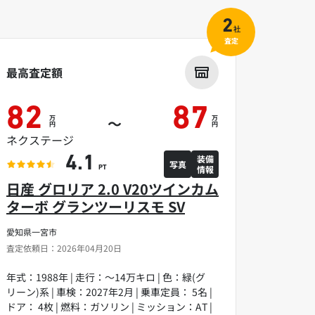
2
社
査定
最高査定額
82
87
万
万
～
円
円
ネクステージ
装備
4.1
写真
情報
PT
日産 グロリア 2.0 V20ツインカム
ターボ グランツーリスモ SV
愛知県一宮市
査定依頼日：2026年04月20日
年式：1988年 | 走行：～14万キロ | 色：緑(グ
リーン)系 | 車検：2027年2月 | 乗車定員： 5名 |
ドア： 4枚 | 燃料：ガソリン | ミッション：AT |