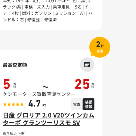
年式：1991年 | 走行：20万1キロ～ | 色：黒(ブ
ラック)系 | 車検：未入力 | 乗車定員： 5名 | ド
ア： 4枚 | 燃料：ガソリン | ミッション：AT | ハ
ンドル：右 | 修復歴：修復済
2
社
査定
最高査定額
5
25
万
万
～
円
円
ケンモータース買取直販センター
装備
4.7
写真
情報
PT
日産 グロリア 2.0 V20ツインカム
ターボ グランツーリスモ SV
岩手県北上市