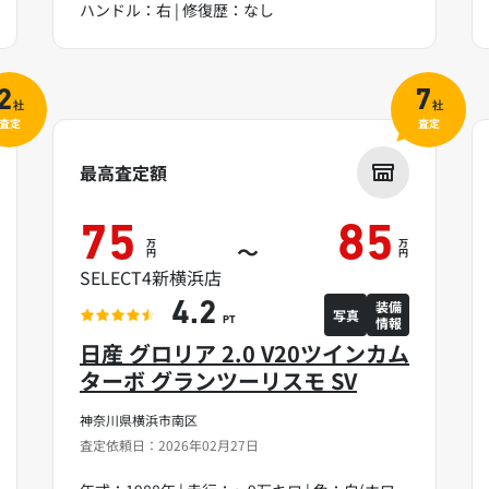
ハンドル：右 | 修復歴：なし
2
7
社
社
査定
査定
最高査定額
75
85
万
万
～
円
円
SELECT4新横浜店
装備
4.2
写真
情報
PT
日産 グロリア 2.0 V20ツインカム
ターボ グランツーリスモ SV
神奈川県横浜市南区
査定依頼日：2026年02月27日