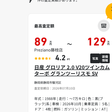
9
最高査定額
89
129
万
万
～
円
円
Preziano藤枝店
装備
4.2
写真
情報
PT
日産 グロリア 2.0 V20ツインカム
ターボ グランツーリスモ SV
静岡県静岡市駿河区
査定依頼日：2026年07月10日
年式：1988年 | 走行：～7万キロ | 色：黒(ブ
ラック)系 | 車検：2026年10月 | 乗車定員： 5名 |
ドア： 4枚 | 燃料：ガソリン | ミッション：AT |