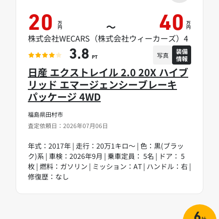
20
40
万
万
～
円
円
株式会社WECARS（株式会社ウィーカーズ）4
装備
3.8
写真
情報
PT
日産 エクストレイル 2.0 20X ハイブ
リッド エマージェンシーブレーキ
パッケージ 4WD
福島県田村市
査定依頼日：2026年07月06日
年式：2017年 | 走行：20万1キロ～ | 色：黒(ブラッ
ク)系 | 車検：2026年9月 | 乗車定員： 5名 | ドア： 5
枚 | 燃料：ガソリン | ミッション：AT | ハンドル：右 |
修復歴：なし
6