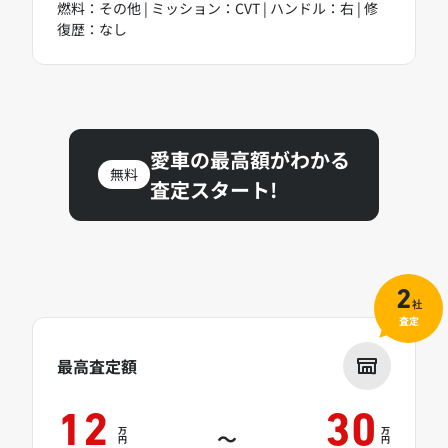
燃料：その他 | ミッション：CVT | ハンドル：右 | 修
復歴：なし
愛車の最高額がわかる
無料
査定スタート!
2
社
査定
最高査定額
12
30
万
万
～
円
円