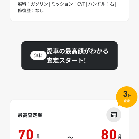
燃料：ガソリン | ミッション：CVT | ハンドル：右 |
修復歴：なし
愛車の最高額がわかる
無料
査定スタート!
3
社
査定
最高査定額
70
80
万
万
～
円
円