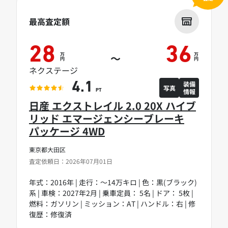
最高査定額
28
36
万
万
～
円
円
ネクステージ
装備
4.1
写真
情報
PT
日産 エクストレイル 2.0 20X ハイブ
リッド エマージェンシーブレーキ
パッケージ 4WD
東京都大田区
査定依頼日：2026年07月01日
年式：2016年 | 走行：～14万キロ | 色：黒(ブラック)
系 | 車検：2027年2月 | 乗車定員： 5名 | ドア： 5枚 |
燃料：ガソリン | ミッション：AT | ハンドル：右 | 修
復歴：修復済