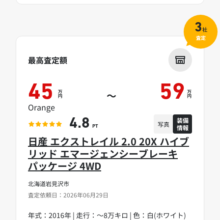
3
社
査定
最高査定額
45
59
万
万
～
円
円
Orange
装備
4.8
写真
情報
PT
日産 エクストレイル 2.0 20X ハイブ
リッド エマージェンシーブレーキ
パッケージ 4WD
北海道岩見沢市
査定依頼日：2026年06月29日
年式：2016年 | 走行：～8万キロ | 色：白(ホワイト)