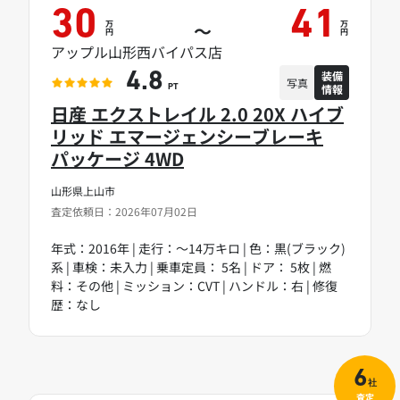
30
41
万
万
～
円
円
アップル山形西バイパス店
装備
4.8
写真
情報
PT
日産 エクストレイル 2.0 20X ハイブ
リッド エマージェンシーブレーキ
パッケージ 4WD
山形県上山市
査定依頼日：2026年07月02日
年式：2016年 | 走行：～14万キロ | 色：黒(ブラック)
系 | 車検：未入力 | 乗車定員： 5名 | ドア： 5枚 | 燃
料：その他 | ミッション：CVT | ハンドル：右 | 修復
歴：なし
6
社
査定