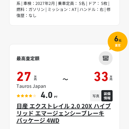
系 | 車検：2027年2月 | 乗車定員： 5名 | ドア： 5枚 |
燃料：ガソリン | ミッション：AT | ハンドル：右 | 修
復歴：なし
6
社
査定
最高査定額
27
33
万
万
～
円
円
Tauros Japan
装備
4.0
写真
情報
PT
日産 エクストレイル 2.0 20X ハイブ
リッド エマージェンシーブレーキ
パッケージ 4WD