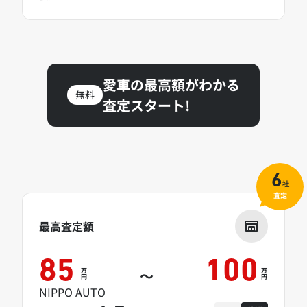
愛車の最高額がわかる
無料
査定スタート!
6
社
査定
最高査定額
85
100
万
万
～
円
円
NIPPO AUTO