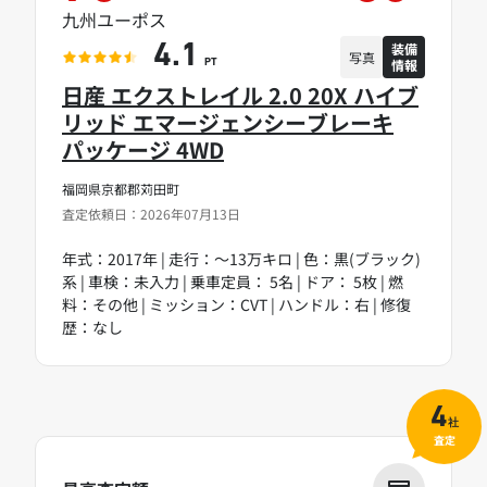
九州ユーポス
装備
4.1
写真
情報
PT
日産 エクストレイル 2.0 20X ハイブ
リッド エマージェンシーブレーキ
パッケージ 4WD
福岡県京都郡苅田町
査定依頼日：2026年07月13日
年式：2017年 | 走行：～13万キロ | 色：黒(ブラック)
系 | 車検：未入力 | 乗車定員： 5名 | ドア： 5枚 | 燃
料：その他 | ミッション：CVT | ハンドル：右 | 修復
歴：なし
4
社
査定