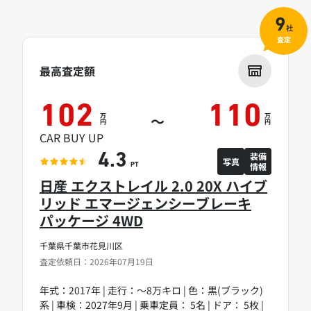
9
社
査定
最高査定額
102
110
万
万
～
円
円
CAR BUY UP
装備
4.3
写真
情報
PT
日産 エクストレイル 2.0 20X ハイブ
リッド エマージェンシーブレーキ
パッケージ 4WD
千葉県千葉市花見川区
査定依頼日：2026年07月19日
年式：2017年 | 走行：～8万キロ | 色：黒(ブラック)
系 | 車検：2027年9月 | 乗車定員： 5名 | ドア： 5枚 |