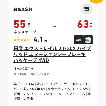
最高査定額
55
63
万
万
～
円
円
ネクステージ
装備
4.1
写真
情報
PT
日産 エクストレイル 2.0 20X ハイブ
リッド エマージェンシーブレーキ
パッケージ 4WD
神奈川県逗子市
査定依頼日：2026年07月30日
年式：2016年 | 走行：～9万キロ | 色：白(ホワイト)
系 | 車検：2027年9月 | 乗車定員： 5名 | ドア： 5枚 |
燃料：ガソリン | ミッション：AT | ハンドル：右 | 修
復歴：未修復