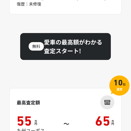
復歴：未修復
愛車の最高額がわかる
無料
査定スタート!
10
社
査定
最高査定額
55
65
万
万
～
円
円
九州ユーポス