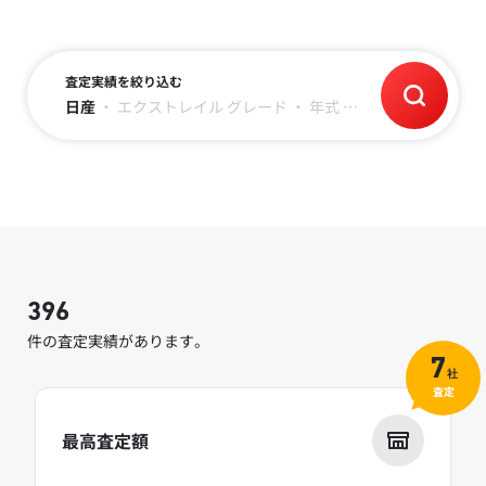
査定実績を絞り込む
日産
・
エクストレイル
グレード
・
年式
・
走行距離
396
件の査定実績があります。
7
社
査定
最高査定額