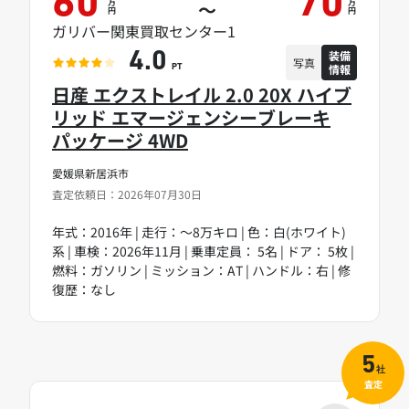
60
70
万
万
～
円
円
ガリバー関東買取センター1
装備
4.0
写真
情報
PT
日産 エクストレイル 2.0 20X ハイブ
リッド エマージェンシーブレーキ
パッケージ 4WD
愛媛県新居浜市
査定依頼日：2026年07月30日
年式：2016年 | 走行：～8万キロ | 色：白(ホワイト)
系 | 車検：2026年11月 | 乗車定員： 5名 | ドア： 5枚 |
燃料：ガソリン | ミッション：AT | ハンドル：右 | 修
復歴：なし
5
社
査定