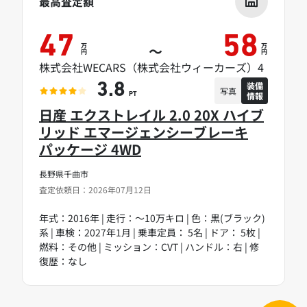
最高査定額
47
58
万
万
～
円
円
株式会社WECARS（株式会社ウィーカーズ）4
装備
3.8
写真
情報
PT
日産 エクストレイル 2.0 20X ハイブ
リッド エマージェンシーブレーキ
パッケージ 4WD
長野県千曲市
査定依頼日：2026年07月12日
年式：2016年 | 走行：～10万キロ | 色：黒(ブラック)
系 | 車検：2027年1月 | 乗車定員： 5名 | ドア： 5枚 |
燃料：その他 | ミッション：CVT | ハンドル：右 | 修
復歴：なし