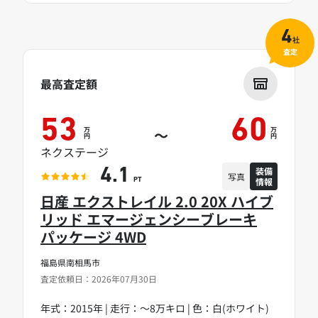
4
社
査定
最高査定額
53
60
万
万
～
円
円
ネクステージ
装備
4.1
写真
情報
PT
日産 エクストレイル 2.0 20X ハイブ
リッド エマージェンシーブレーキ
パッケージ 4WD
福島県南相馬市
査定依頼日：2026年07月30日
年式：2015年 | 走行：～8万キロ | 色：白(ホワイト)