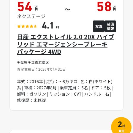
54
58
万
万
～
円
円
ネクステージ
装備
4.1
写真
情報
PT
日産 エクストレイル 2.0 20X ハイブ
リッド エマージェンシーブレーキ
パッケージ 4WD
千葉県千葉市若葉区
査定依頼日：2026年07月31日
年式：2016年 | 走行：～8万キロ | 色：白(ホワイト)
系 | 車検：2027年8月 | 乗車定員： 5名 | ドア： 5枚 |
燃料：ガソリン | ミッション：CVT | ハンドル：右 |
修復歴：未修復
2
社
査定