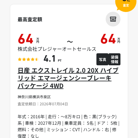
社
査定
最高査定額
64
64
万
万
～
円
円
株式会社プレジャーオートセールス
装備
4.1
写真
情報
PT
日産 エクストレイル 2.0 20X ハイブ
リッド エマージェンシーブレーキ
パッケージ 4WD
神奈川県横浜市泉区
査定依頼日：2026年07月04日
年式：2016年 | 走行：～8万キロ | 色：黒(ブラック)
系 | 車検：2027年12月 | 乗車定員： 5名 | ドア： 5枚 |
燃料：その他 | ミッション：CVT | ハンドル：右 | 修
復歴：なし