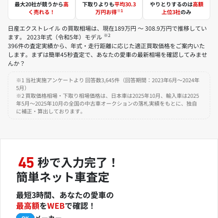
最大20社が競うから
高
下取りよりも
平均30.3
やりとりするのは
高額
※1
く売れる！
万円お得
上位3社
のみ
日産エクストレイル の買取相場は、現在189万円 ～ 308.9万円で推移してい
※2
ます。 2023年式（令和5年）モデル
396件の査定実績から、年式・走行距離に応じた適正買取価格をご案内いた
します。まずは簡単45秒査定で、あなたの愛車の最新相場を確認してみませ
んか？
※1 当社実施アンケートより 回答数3,645件（回答期間：2023年6月～2024年
5月）
※2 買取価格相場・下取り相場価格は、日本車は2025年10月、輸入車は2025
年5月～2025年10月の全国の中古車オークションの落札実績をもとに、独自
に補正・算出しております。
秒で入力完了！
45
簡単ネット車査定
最短3時間、あなたの愛車の
最高額
を
WEB
で確認！
メーカー
必須
OK