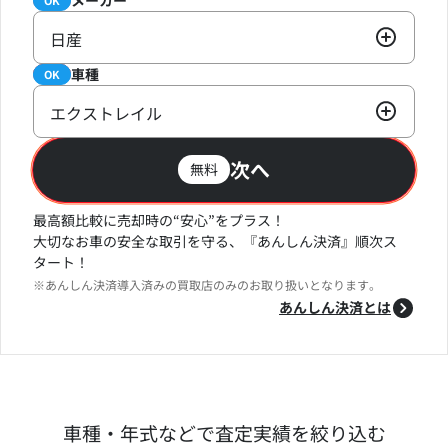
日産
車種
必須
OK
エクストレイル
次へ
無料
最高額比較に売却時の“安心”をプラス！
大切なお車の安全な取引を守る、『あんしん決済』順次ス
タート！
※あんしん決済導入済みの買取店のみのお取り扱いとなります。
あんしん決済とは
車種・年式などで査定実績を絞り込む