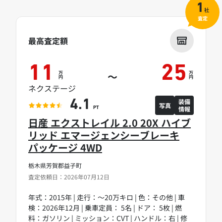
1
社
査定
最高査定額
11
25
万
万
～
円
円
ネクステージ
装備
4.1
写真
情報
PT
日産 エクストレイル 2.0 20X ハイブ
リッド エマージェンシーブレーキ
パッケージ 4WD
栃木県芳賀郡益子町
査定依頼日：2026年07月12日
年式：2015年 | 走行：～20万キロ | 色：その他 | 車
検：2026年12月 | 乗車定員： 5名 | ドア： 5枚 | 燃
料：ガソリン | ミッション：CVT | ハンドル：右 | 修