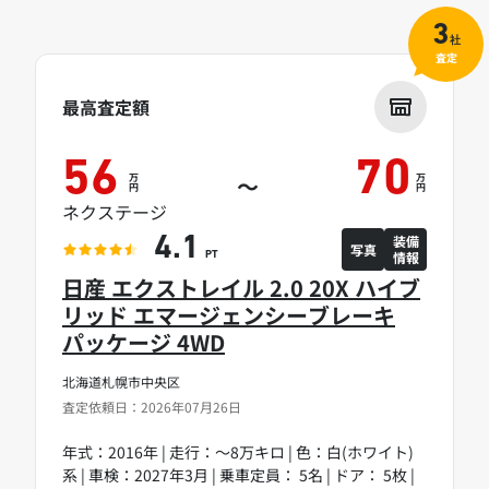
3
社
査定
最高査定額
56
70
万
万
～
円
円
ネクステージ
装備
4.1
写真
情報
PT
日産 エクストレイル 2.0 20X ハイブ
リッド エマージェンシーブレーキ
パッケージ 4WD
北海道札幌市中央区
査定依頼日：2026年07月26日
年式：2016年 | 走行：～8万キロ | 色：白(ホワイト)
系 | 車検：2027年3月 | 乗車定員： 5名 | ドア： 5枚 |