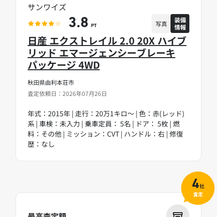
サンワイズ
装備
3.8
写真
情報
PT
日産 エクストレイル 2.0 20X ハイブ
リッド エマージェンシーブレーキ
パッケージ 4WD
秋田県由利本荘市
査定依頼日：2026年07月26日
年式：2015年 | 走行：20万1キロ～ | 色：赤(レッド)
系 | 車検：未入力 | 乗車定員： 5名 | ドア： 5枚 | 燃
料：その他 | ミッション：CVT | ハンドル：右 | 修復
歴：なし
4
社
査定
最高査定額