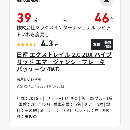
39
46
万
万
～
円
円
株式会社マックスインターナショナル ラビッ
トいわき鹿島店
装備
4.3
写真
情報
PT
日産 エクストレイル 2.0 20X ハイブ
リッド エマージェンシーブレーキ
パッケージ 4WD
福島県いわき市
査定依頼日：2026年07月20日
年式：2016年 | 走行：～10万キロ | 色：青(ブルー)系
| 車検：2027年3月 | 乗車定員： 5名 | ドア： 5枚 | 燃
料：その他 | ミッション：CVT | ハンドル：右 | 修復
歴：未修復