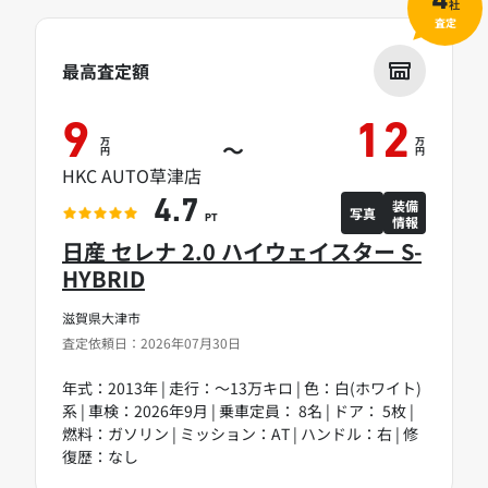
4
社
査定
最高査定額
9
12
万
万
～
円
円
HKC AUTO草津店
装備
4.7
写真
情報
PT
日産 セレナ 2.0 ハイウェイスター S-
HYBRID
滋賀県大津市
査定依頼日：2026年07月30日
年式：2013年 | 走行：～13万キロ | 色：白(ホワイト)
系 | 車検：2026年9月 | 乗車定員： 8名 | ドア： 5枚 |
燃料：ガソリン | ミッション：AT | ハンドル：右 | 修
復歴：なし