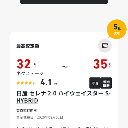
5
社
査定
最高査定額
32
35
万
万
～
円
円
ネクステージ
装備
4.1
写真
情報
PT
日産 セレナ 2.0 ハイウェイスター S-
HYBRID
東京都町田市
査定依頼日：2026年08月02日