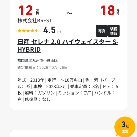
12
18
万
万
～
円
円
株式会社BREST
装備
4.5
写真
情報
PT
日産 セレナ 2.0 ハイウェイスター S-
HYBRID
福岡県北九州市小倉南区
査定依頼日：2026年07月26日
年式：2013年 | 走行：～10万キロ | 色：紫（パープ
ル）系 | 車検：2028年3月 | 乗車定員： 8名 | ドア： 5
枚 | 燃料：ガソリン | ミッション：CVT | ハンドル：
右 | 修復歴：なし
3
社
査定