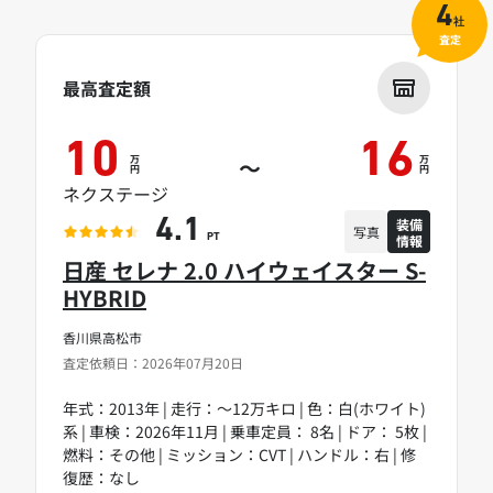
4
社
査定
最高査定額
10
16
万
万
～
円
円
ネクステージ
装備
4.1
写真
情報
PT
日産 セレナ 2.0 ハイウェイスター S-
HYBRID
香川県高松市
査定依頼日：2026年07月20日
年式：2013年 | 走行：～12万キロ | 色：白(ホワイト)
系 | 車検：2026年11月 | 乗車定員： 8名 | ドア： 5枚 |
燃料：その他 | ミッション：CVT | ハンドル：右 | 修
復歴：なし