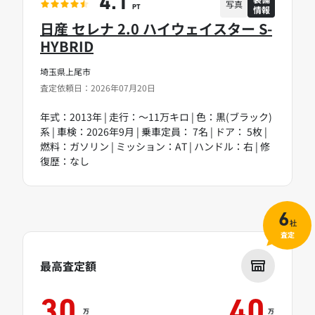
4.1
写真
情報
PT
日産 セレナ 2.0 ハイウェイスター S-
HYBRID
埼玉県上尾市
査定依頼日：2026年07月20日
年式：2013年 | 走行：～11万キロ | 色：黒(ブラック)
系 | 車検：2026年9月 | 乗車定員： 7名 | ドア： 5枚 |
燃料：ガソリン | ミッション：AT | ハンドル：右 | 修
復歴：なし
6
社
査定
最高査定額
30
40
万
万