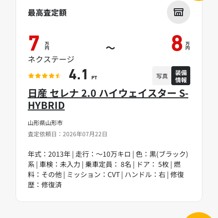
最高査定額
7
8
万
万
～
円
円
ネクステージ
装備
4.1
写真
情報
PT
日産 セレナ 2.0 ハイウェイスター S-
HYBRID
山形県山形市
査定依頼日：2026年07月22日
年式：2013年 | 走行：～10万キロ | 色：黒(ブラック)
系 | 車検：未入力 | 乗車定員： 8名 | ドア： 5枚 | 燃
料：その他 | ミッション：CVT | ハンドル：右 | 修復
歴：修復済