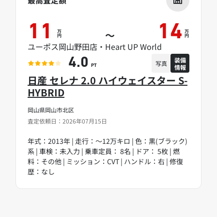
最高査定額
11
14
万
万
～
円
円
ユーポス岡山野田店・Heart UP World
装備
4.0
写真
情報
PT
日産 セレナ 2.0 ハイウェイスター S-
HYBRID
岡山県岡山市北区
査定依頼日：2026年07月15日
年式：2013年 | 走行：～12万キロ | 色：黒(ブラック)
系 | 車検：未入力 | 乗車定員： 8名 | ドア： 5枚 | 燃
料：その他 | ミッション：CVT | ハンドル：右 | 修復
歴：なし