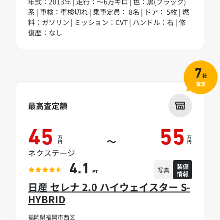
年式：2013年 | 走行：～6万キロ | 色：黒(ブラック)
系 | 車検：車検切れ | 乗車定員： 8名 | ドア： 5枚 | 燃
料：ガソリン | ミッション：CVT | ハンドル：右 | 修
復歴：なし
7
社
査定
最高査定額
45
55
万
万
～
円
円
ネクステージ
装備
4.1
写真
情報
PT
日産 セレナ 2.0 ハイウェイスター S-
HYBRID
福岡県福岡市西区