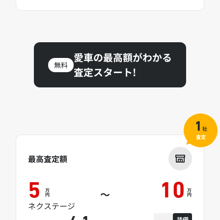
愛車の最高額がわかる
無料
査定スタート!
1
社
査定
最高査定額
5
10
万
万
～
円
円
ネクステージ
装備