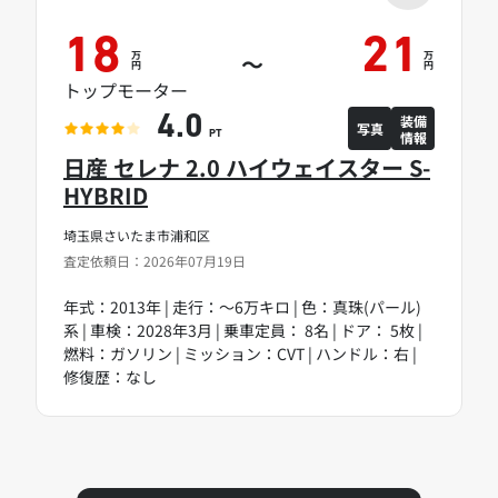
18
21
万
万
～
円
円
トップモーター
装備
4.0
写真
情報
PT
日産 セレナ 2.0 ハイウェイスター S-
HYBRID
埼玉県さいたま市浦和区
査定依頼日：2026年07月19日
年式：2013年 | 走行：～6万キロ | 色：真珠(パール)
系 | 車検：2028年3月 | 乗車定員： 8名 | ドア： 5枚 |
燃料：ガソリン | ミッション：CVT | ハンドル：右 |
修復歴：なし