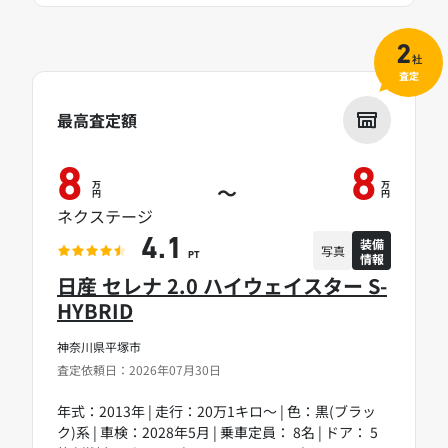
2
社
査定
最高査定額
8
8
万
万
～
円
円
ネクステージ
装備
4.1
写真
情報
PT
日産 セレナ 2.0 ハイウェイスター S-
HYBRID
神奈川県平塚市
査定依頼日：2026年07月30日
年式：2013年 | 走行：20万1キロ～ | 色：黒(ブラッ
ク)系 | 車検：2028年5月 | 乗車定員： 8名 | ドア： 5