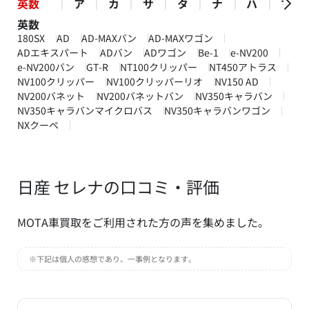
英数
ア
カ
サ
タ
ナ
ハ
マ
英数
180SX
AD
AD-MAXバン
AD-MAXワゴン
ADエキスパート
ADバン
ADワゴン
Be-1
e-NV200
e-NV200バン
GT-R
NT100クリッパー
NT450アトラス
NV100クリッパー
NV100クリッパーリオ
NV150 AD
NV200バネット
NV200バネットバン
NV350キャラバン
NV350キャラバンマイクロバス
NV350キャラバンワゴン
NXクーペ
日産 セレナの口コミ・評価
MOTA車買取をご利用された方の声を集めました。
※下記は個人の感想であり、一事例となります。