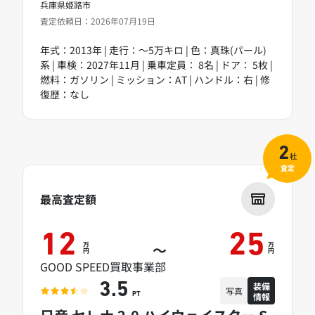
兵庫県姫路市
査定依頼日：2026年07月19日
年式：2013年 | 走行：～5万キロ | 色：真珠(パール)
系 | 車検：2027年11月 | 乗車定員： 8名 | ドア： 5枚 |
燃料：ガソリン | ミッション：AT | ハンドル：右 | 修
復歴：なし
2
社
査定
最高査定額
12
25
万
万
～
円
円
GOOD SPEED買取事業部
装備
3.5
写真
情報
PT