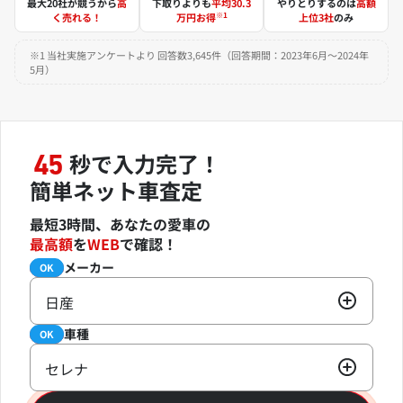
最大20社が競うから
高
下取りよりも
平均30.3
やりとりするのは
高額
※1
く売れる！
万円お得
上位3社
のみ
※1 当社実施アンケートより 回答数3,645件（回答期間：2023年6月～2024年
5月）
秒で入力完了！
45
簡単ネット車査定
最短3時間、あなたの愛車の
最高額
を
WEB
で確認！
メーカー
必須
OK
日産
車種
必須
OK
セレナ