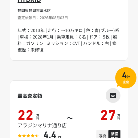
静岡県静岡市清水区
査定依頼日：2026年08月03日
年式：2013年 | 走行：～10万キロ | 色：青(ブルー)系
| 車検：2028年1月 | 乗車定員： 8名 | ドア： 5枚 | 燃
料：ガソリン | ミッション：CVT | ハンドル：右 | 修
復歴：未修復
4
社
査定
最高査定額
22
27
万
万
～
円
円
アラジンマリナ通り店
装備
4.4
写真
PT