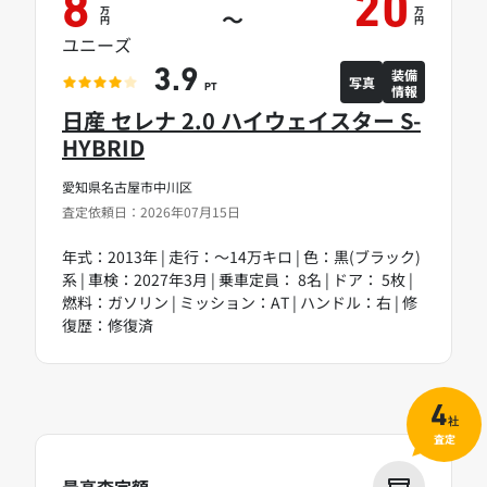
8
20
万
万
～
円
円
ユニーズ
装備
3.9
写真
情報
PT
日産 セレナ 2.0 ハイウェイスター S-
HYBRID
愛知県名古屋市中川区
査定依頼日：2026年07月15日
年式：2013年 | 走行：～14万キロ | 色：黒(ブラック)
系 | 車検：2027年3月 | 乗車定員： 8名 | ドア： 5枚 |
燃料：ガソリン | ミッション：AT | ハンドル：右 | 修
復歴：修復済
4
社
査定