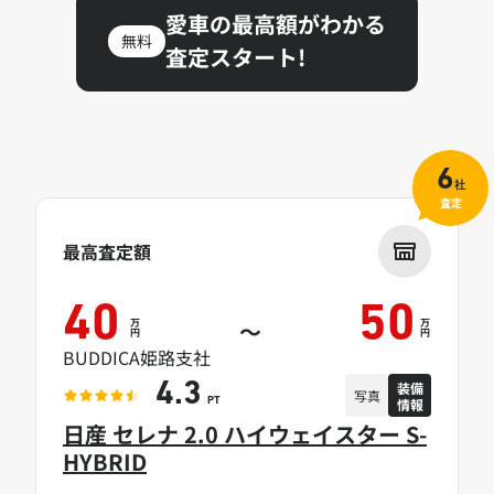
愛車の最高額がわかる
無料
査定スタート!
6
社
査定
最高査定額
40
50
万
万
～
円
円
BUDDICA姫路支社
装備
4.3
写真
情報
PT
日産 セレナ 2.0 ハイウェイスター S-
HYBRID