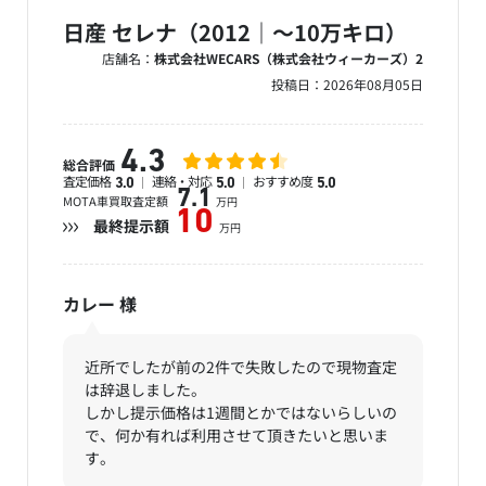
日産 セレナ（2012｜～10万キロ）
店舗名：
株式会社WECARS（株式会社ウィーカーズ）2
投稿日：
2026年08月05日
4.3
総合評価
査定価格
連絡・対応
おすすめ度
3.0
5.0
5.0
7.1
MOTA車買取査定額
万円
10
最終提示額
万円
カレー
様
近所でしたが前の2件で失敗したので現物査定
は辞退しました。
しかし提示価格は1週間とかではないらしいの
で、何か有れば利用させて頂きたいと思いま
す。