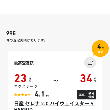
995
件の査定実績があります。
4
社
査定
最高査定額
23
34
万
万
～
円
円
ネクステージ
装備
4.1
写真
情報
PT
日産 セレナ 2.0 ハイウェイスター S-
HYBRID