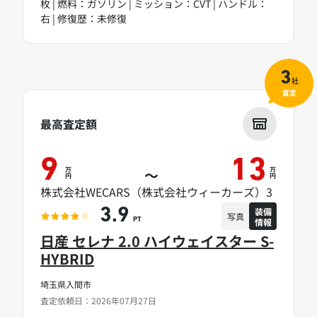
枚 | 燃料：ガソリン | ミッション：CVT | ハンドル：
右 | 修復歴：未修復
3
社
査定
最高査定額
9
13
万
万
～
円
円
株式会社WECARS（株式会社ウィーカーズ）3
装備
3.9
写真
情報
PT
日産 セレナ 2.0 ハイウェイスター S-
HYBRID
埼玉県入間市
査定依頼日：2026年07月27日