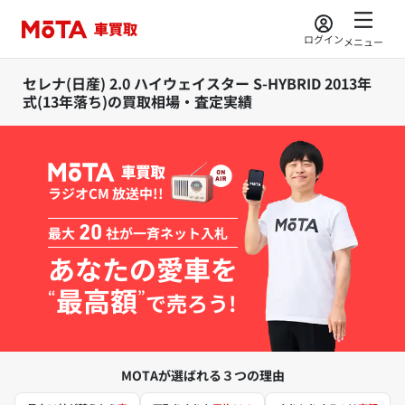
ログイン
メニュー
セレナ(日産) 2.0 ハイウェイスター S-HYBRID 2013年
式(13年落ち)の買取相場・査定実績
ラジオCM 放送中!!
最大
20
社が一斉ネット入札
あなたの愛車を
最高額
“
”
で売ろう!
MOTAが選ばれる３つの理由