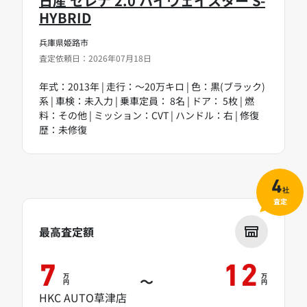
日産 セレナ 2.0 ハイウェイスター S-
HYBRID
兵庫県姫路市
査定依頼日：2026年07月18日
年式：2013年 | 走行：～20万キロ | 色：黒(ブラック)
系 | 車検：未入力 | 乗車定員： 8名 | ドア： 5枚 | 燃
料：その他 | ミッション：CVT | ハンドル：右 | 修復
歴：未修復
4
社
査定
最高査定額
7
12
万
万
～
円
円
HKC AUTO草津店