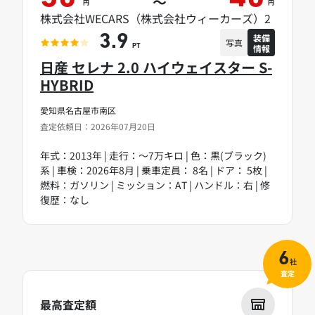
～
円
円
株式会社WECARS（株式会社ウィーカーズ）2
装備
3.9
写真
情報
PT
日産 セレナ 2.0 ハイウェイスター S-
HYBRID
愛知県名古屋市南区
査定依頼日：2026年07月20日
年式：2013年 | 走行：～7万キロ | 色：黒(ブラック)
系 | 車検：2026年8月 | 乗車定員： 8名 | ドア： 5枚 |
燃料：ガソリン | ミッション：AT | ハンドル：右 | 修
復歴：なし
6
社
査定
最高査定額