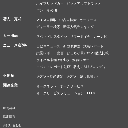
ハイブリッドカー
ピックアップトラック
バン・その他
購入・売却
MOTA車買取
中古車検索
カーリース
ディーラー検索
新車人気ランキング
カー用品
スタッドレスタイヤ
サマータイヤ
カーナビ
ニュース/記事
自動車ニュース
新型車解説
試乗レポート
試乗レポート動画
どっちが買い!? VS徹底比較
ライバル車種3台比較
燃費レポート
イベントレポート動画
教えてMJブロンディ
不動産
MOTA不動産査定
MOTA引越し見積もり
関連企業
オークネット
オークサービス
オークサービスソリューション
FLEX
運営会社
採用情報
お問い合わせ