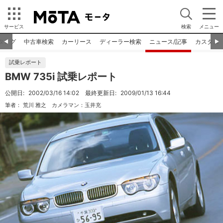
サービス
検索
メニュー
タログ
中古車検索
カーリース
ディーラー検索
ニュース/記事
カスタム
◀︎
▶︎
試乗レポート
BMW 735i 試乗レポート
公開日:
2002/03/16 14:02
最終更新日:
2009/01/13 16:44
筆者：
荒川 雅之
カメラマン：
玉井充