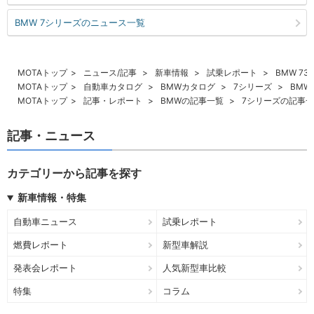
BMW 7シリーズのニュース一覧
MOTAトップ
ニュース/記事
新車情報
試乗レポート
BMW 73
MOTAトップ
自動車カタログ
BMWカタログ
7シリーズ
BMW
MOTAトップ
記事・レポート
BMWの記事一覧
7シリーズの記事
記事・ニュース
カテゴリーから記事を探す
新車情報・特集
自動車ニュース
試乗レポート
燃費レポート
新型車解説
発表会レポート
人気新型車比較
特集
コラム