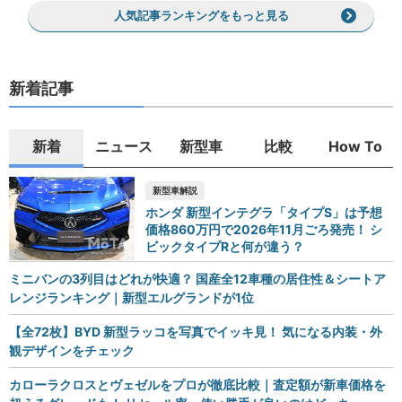
人気記事ランキングをもっと見る
新着記事
新着
ニュース
新型車
比較
How To
新型車解説
ホンダ 新型インテグラ「タイプS」は予想
価格860万円で2026年11月ごろ発売！ シ
ビックタイプRと何が違う？
ミニバンの3列目はどれが快適？ 国産全12車種の居住性＆シートア
レンジランキング｜新型エルグランドが1位
【全72枚】BYD 新型ラッコを写真でイッキ見！ 気になる内装・外
観デザインをチェック
カローラクロスとヴェゼルをプロが徹底比較｜査定額が新車価格を