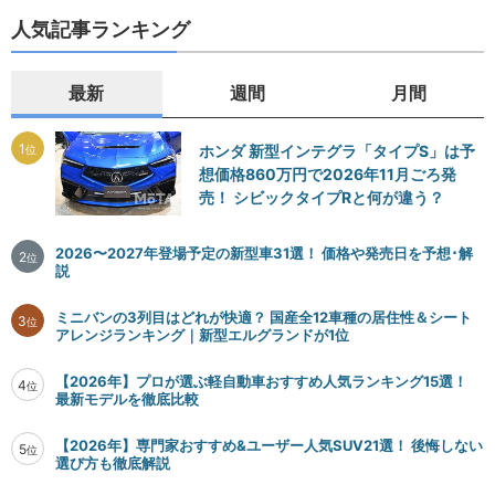
人気記事ランキング
最新
週間
月間
1
ホンダ 新型インテグラ「タイプS」は予
位
想価格860万円で2026年11月ごろ発
売！ シビックタイプRと何が違う？
2026〜2027年登場予定の新型車31選！ 価格や発売日を予想･解
2
位
説
ミニバンの3列目はどれが快適？ 国産全12車種の居住性＆シート
3
位
アレンジランキング｜新型エルグランドが1位
【2026年】プロが選ぶ軽自動車おすすめ人気ランキング15選！
4
位
最新モデルを徹底比較
【2026年】専門家おすすめ&ユーザー人気SUV21選！ 後悔しない
5
位
選び方も徹底解説