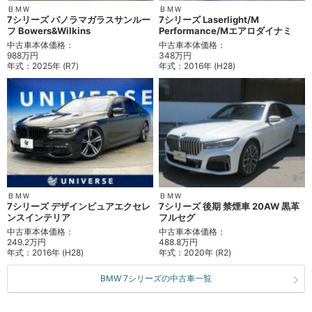
ＢＭＷ
ＢＭＷ
7シリーズ パノラマガラスサンルー
7シリーズ Laserlight/M
フ Bowers&Wilkins
Performance/Mエアロダイナミ
中古車本体価格：
中古車本体価格：
988万円
348万円
年式：
2025年 (R7)
年式：
2016年 (H28)
ＢＭＷ
ＢＭＷ
7シリーズ デザインピュアエクセレ
7シリーズ 後期 禁煙車 20AW 黒革
ンスインテリア
フルセグ
中古車本体価格：
中古車本体価格：
249.2万円
488.8万円
年式：
2016年 (H28)
年式：
2020年 (R2)
BMW 7シリーズの中古車一覧