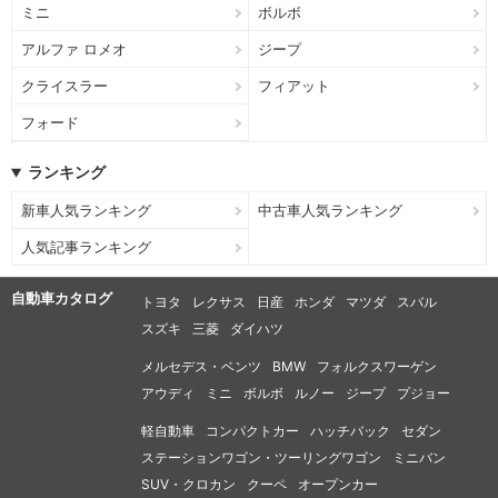
ミニ
ボルボ
アルファ ロメオ
ジープ
クライスラー
フィアット
フォード
ランキング
新車人気ランキング
中古車人気ランキング
人気記事ランキング
自動車カタログ
トヨタ
レクサス
日産
ホンダ
マツダ
スバル
スズキ
三菱
ダイハツ
メルセデス・ベンツ
BMW
フォルクスワーゲン
アウディ
ミニ
ボルボ
ルノー
ジープ
プジョー
軽自動車
コンパクトカー
ハッチバック
セダン
ステーションワゴン・ツーリングワゴン
ミニバン
SUV・クロカン
クーペ
オープンカー