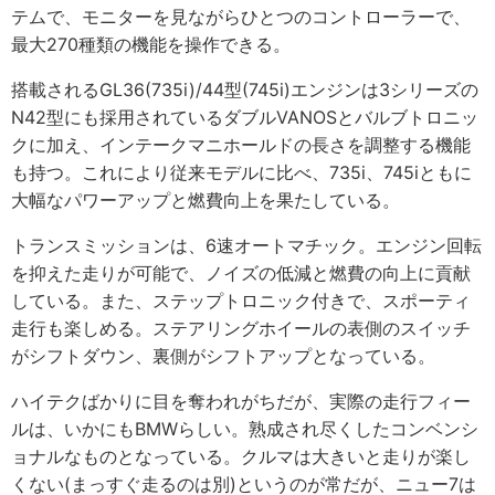
テムで、モニターを見ながらひとつのコントローラーで、
最大270種類の機能を操作できる。
搭載されるGL36(735i)/44型(745i)エンジンは3シリーズの
N42型にも採用されているダブルVANOSとバルブトロニッ
クに加え、インテークマニホールドの長さを調整する機能
も持つ。これにより従来モデルに比べ、735i、745iともに
大幅なパワーアップと燃費向上を果たしている。
トランスミッションは、6速オートマチック。エンジン回転
を抑えた走りが可能で、ノイズの低減と燃費の向上に貢献
している。また、ステップトロニック付きで、スポーティ
走行も楽しめる。ステアリングホイールの表側のスイッチ
がシフトダウン、裏側がシフトアップとなっている。
ハイテクばかりに目を奪われがちだが、実際の走行フィー
ルは、いかにもBMWらしい。熟成され尽くしたコンベンシ
ョナルなものとなっている。クルマは大きいと走りが楽し
くない(まっすぐ走るのは別)というのが常だが、ニュー7は