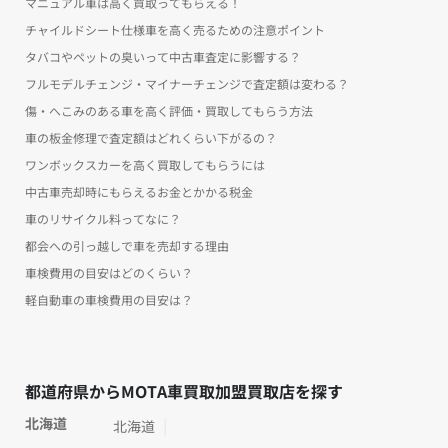
マニュアル車は高く買取ってもらえる！
チャイルドシート仕様車を高く売るための注意ポイント
タバコやペットの臭いって中古車査定に影響する？
フルモデルチェンジ・マイナーチェンジで査定額は変わる？
傷・へこみのある車を高く評価・買取してもらう方法
車の板金修理で査定額はどれくらい下がるの？
ワンボックスカーを高く買取してもらうには
中古車売却時にもらえるお金とかかる税金
車のリサイクル料ってなに？
都会への引っ越しで車を売却する理由
車検費用の目安はどのくらい？
軽自動車の車検費用の目安は？
都道府県からMOTA車買取加盟買取店を探す
北海道
北海道