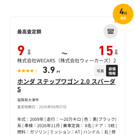
4
社
査定
最高査定額
9
15
万
万
～
円
円
株式会社WECARS（株式会社ウィーカーズ）2
装備
3.9
写真
情報
PT
ホンダ ステップワゴン 2.0 スパーダ
S
滋賀県大津市
査定依頼日：2026年08月07日
年式：2009年 | 走行：～20万キロ | 色：黒(ブラック)
系 | 車検：2026年11月 | 乗車定員： 8名 | ドア： 5枚 |
燃料：ガソリン | ミッション：AT | ハンドル：右 | 修