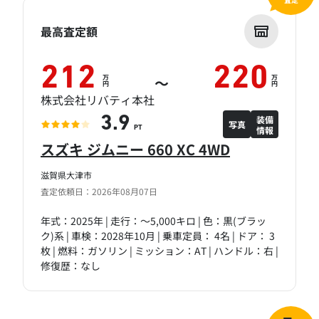
最高査定額
212
220
万
万
～
円
円
株式会社リバティ本社
装備
3.9
写真
情報
PT
スズキ ジムニー 660 XC 4WD
滋賀県大津市
査定依頼日：2026年08月07日
年式：2025年 | 走行：～5,000キロ | 色：黒(ブラッ
ク)系 | 車検：2028年10月 | 乗車定員： 4名 | ドア： 3
枚 | 燃料：ガソリン | ミッション：AT | ハンドル：右 |
修復歴：なし