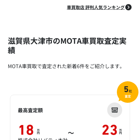
車買取店 評判人気ランキング
滋賀県大津市のMOTA車買取査定実
績
MOTA車買取で査定された新着6件をご紹介します。
5
社
査定
最高査定額
18
23
万
万
～
円
円