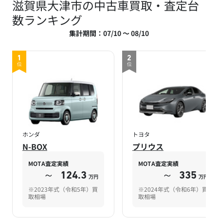
滋賀県大津市の中古車買取・査定台
数ランキング
集計期間：07/10 ～ 08/10
1
2
位
位
ホンダ
トヨタ
N-BOX
プリウス
MOTA査定実績
MOTA査定実績
～
124.3
～
335
万円
万円
※2023年式（令和5年）買
※2024年式（令和6年）買
取相場
取相場