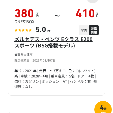
380
410
万
万
～
円
円
ONES'BOX
装備
5.0
写真
情報
PT
メルセデス・ベンツ Eクラス E200
スポーツ (BSG搭載モデル)
滋賀県大津市
査定依頼日：2026年08月07日
年式：2021年 | 走行：～3万キロ | 色：白(ホワイト)
系 | 車検：2028年4月 | 乗車定員： 5名 | ドア： 4枚 |
燃料：ガソリン | ミッション：AT | ハンドル：右 | 修
復歴：なし
4
社
査定