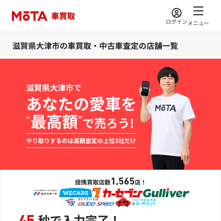
ログイン
メニュー
滋賀県大津市の車買取・中古車査定の店舗一覧
滋賀県大津市で
あなたの愛車を
最高額
“
”
で売ろう!
やり取りするのは高額査定の上位3社だけ
1,565
提携買取店数
店！
秒で入力完了！