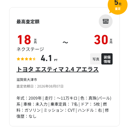
5
社
査定
最高査定額
18
30
万
万
～
円
円
ネクステージ
装備
4.1
写真
情報
PT
トヨタ エスティマ 2.4 アエラス
滋賀県大津市
査定依頼日：2026年08月07日
年式：2009年 | 走行：～11万キロ | 色：真珠(パール)
系 | 車検：未入力 | 乗車定員： 7名 | ドア： 5枚 | 燃
料：ガソリン | ミッション：CVT | ハンドル：右 | 修
復歴：なし