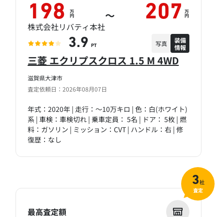
198
207
万
万
～
円
円
株式会社リバティ本社
装備
3.9
写真
情報
PT
三菱 エクリプスクロス 1.5 M 4WD
滋賀県大津市
査定依頼日：2026年08月07日
年式：2020年 | 走行：～10万キロ | 色：白(ホワイト)
系 | 車検：車検切れ | 乗車定員： 5名 | ドア： 5枚 | 燃
料：ガソリン | ミッション：CVT | ハンドル：右 | 修
復歴：なし
3
社
査定
最高査定額