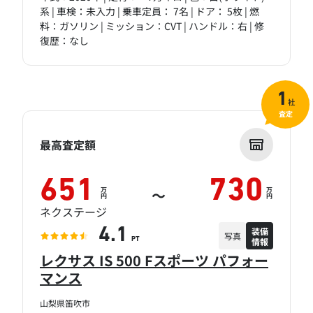
系 | 車検：未入力 | 乗車定員： 7名 | ドア： 5枚 | 燃
料：ガソリン | ミッション：CVT | ハンドル：右 | 修
復歴：なし
1
社
査定
最高査定額
651
730
万
万
～
円
円
ネクステージ
装備
4.1
写真
情報
PT
レクサス IS 500 Fスポーツ パフォー
マンス
山梨県笛吹市