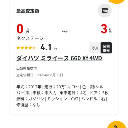
最高査定額
0
3
万
万
～
円
円
ネクステージ
装備
4.1
写真
情報
PT
ダイハツ ミライース 660 Xf 4WD
山梨県笛吹市
査定依頼日：2026年08月06日
年式：2012年 | 走行：20万1キロ～ | 色：銀(シル
バー)系 | 車検：未入力 | 乗車定員： 4名 | ドア： 5枚 |
燃料：ガソリン | ミッション：CVT | ハンドル：右 |
修復歴：なし