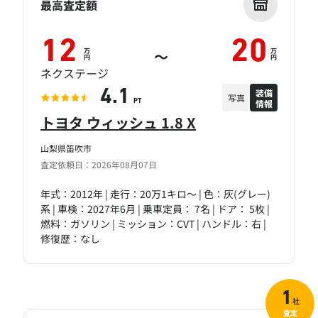
最高査定額
12
20
万
万
～
円
円
ネクステージ
装備
4.1
写真
情報
PT
トヨタ ウィッシュ 1.8 X
山梨県笛吹市
査定依頼日：2026年08月07日
年式：2012年 | 走行：20万1キロ～ | 色：灰(グレー)
系 | 車検：2027年6月 | 乗車定員： 7名 | ドア： 5枚 |
燃料：ガソリン | ミッション：CVT | ハンドル：右 |
修復歴：なし
1
社
査定