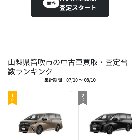
無料
査定スタート
山梨県笛吹市の中古車買取・査定台
数ランキング
集計期間：07/10 ～ 08/10
1
2
位
位