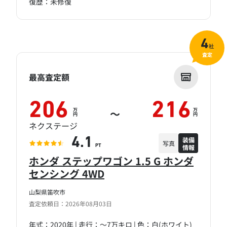
復歴：未修復
4
社
査定
最高査定額
206
216
万
万
～
円
円
ネクステージ
装備
4.1
写真
情報
PT
ホンダ ステップワゴン 1.5 G ホンダ
センシング 4WD
山梨県笛吹市
査定依頼日：2026年08月03日
年式：2020年 | 走行：～7万キロ | 色：白(ホワイト)