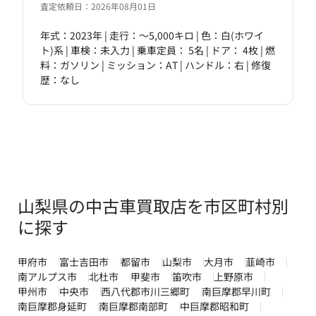
査定依頼日：2026年08月01日
年式：2023年 | 走行：～5,000キロ | 色：白(ホワイ
ト)系 | 車検：未入力 | 乗車定員： 5名 | ドア： 4枚 | 燃
料：ガソリン | ミッション：AT | ハンドル：右 | 修復
歴：なし
山梨県の中古車買取店を市区町村別
に探す
甲府市
富士吉田市
都留市
山梨市
大月市
韮崎市
南アルプス市
北杜市
甲斐市
笛吹市
上野原市
甲州市
中央市
西八代郡市川三郷町
南巨摩郡早川町
南巨摩郡身延町
南巨摩郡南部町
中巨摩郡昭和町