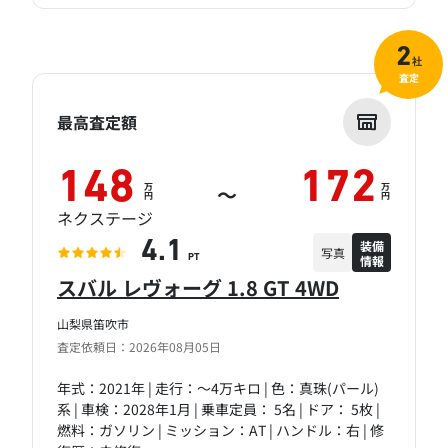
2
社
査定
最高査定額
148
172
万
万
～
円
円
ネクステージ
装備
4.1
写真
情報
PT
スバル レヴォーグ 1.8 GT 4WD
山梨県笛吹市
査定依頼日：2026年08月05日
年式：2021年 | 走行：～4万キロ | 色：真珠(パール)
系 | 車検：2028年1月 | 乗車定員： 5名 | ドア： 5枚 |
燃料：ガソリン | ミッション：AT | ハンドル：右 | 修