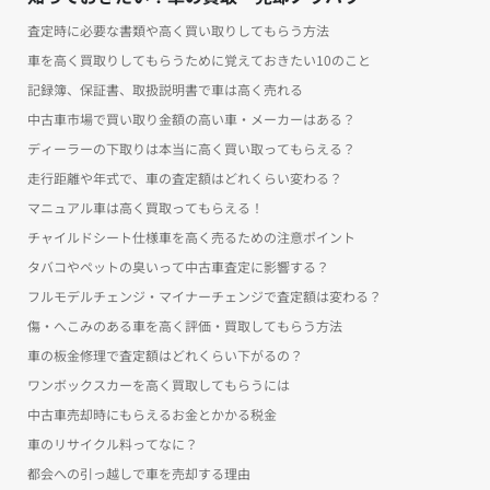
査定時に必要な書類や高く買い取りしてもらう方法
車を高く買取りしてもらうために覚えておきたい10のこと
記録簿、保証書、取扱説明書で車は高く売れる
中古車市場で買い取り金額の高い車・メーカーはある？
ディーラーの下取りは本当に高く買い取ってもらえる？
走行距離や年式で、車の査定額はどれくらい変わる？
マニュアル車は高く買取ってもらえる！
チャイルドシート仕様車を高く売るための注意ポイント
タバコやペットの臭いって中古車査定に影響する？
フルモデルチェンジ・マイナーチェンジで査定額は変わる？
傷・へこみのある車を高く評価・買取してもらう方法
車の板金修理で査定額はどれくらい下がるの？
ワンボックスカーを高く買取してもらうには
中古車売却時にもらえるお金とかかる税金
車のリサイクル料ってなに？
都会への引っ越しで車を売却する理由