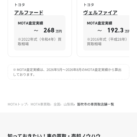
トヨタ
トヨタ
アルファード
ヴェルファイア
MOTA査定実績
MOTA査定実績
～
268
～
192.3
万円
万円
※2022年式（令和4年）買
※2016年式（平成28年）
取相場
買取相場
※ MOTA査定実績は、2026年5月～2026年8月のMOTA査定実績から算出
しております。
MOTAトップ
MOTA車買取
全国
山梨県
笛吹市の車買取店舗一覧
知っておきたい！車の買取・売却ノウハウ