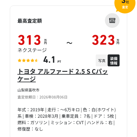
3
社
査定
最高査定額
313
323
万
万
～
円
円
ネクステージ
装備
4.1
写真
情報
PT
トヨタ アルファード 2.5 S Cパッ
ケージ
山梨県笛吹市
査定依頼日：2026年08月06日
年式：2019年 | 走行：～6万キロ | 色：白(ホワイト)
系 | 車検：2028年3月 | 乗車定員： 7名 | ドア： 5枚 |
燃料：ガソリン | ミッション：CVT | ハンドル：右 |
修復歴：なし