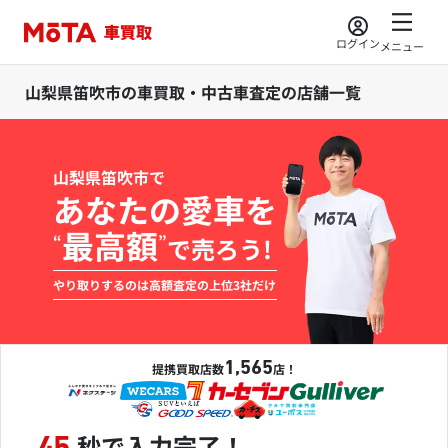
ログイン
メニュー
山梨県笛吹市の車買取・中古車査定の店舗一覧
山梨県笛吹市で
あなたの愛車を
最高額
“
”
で売ろう!
やり取りするのは高額査定の上位3社だけ
1,565
提携買取店数
店！
秒で入力完了！