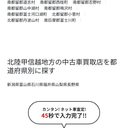
南都留郡道志村
南都留郡西桂町
南都留郡忍野村
南都留郡山中湖村
南都留郡鳴沢村
南都留郡富士河口湖町
北都留郡小菅村
北都留郡丹波山村
南巨摩郡富士川町
北陸甲信越地方の中古車買取店を都
道府県別に探す
新潟県
富山県
石川県
福井県
山梨県
長野県
カンタン! ネット車査定!
45
秒で入力完了!!