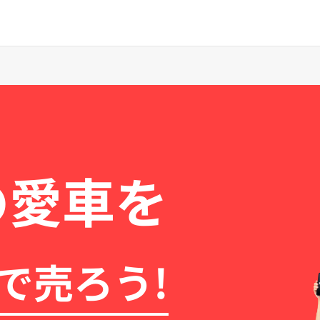
の愛車を
で売ろう!