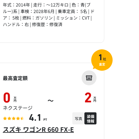
年式：2014年 | 走行：～12万キロ | 色：青(ブ
ルー)系 | 車検：2028年6月 | 乗車定員： 5名 | ド
ア： 5枚 | 燃料：ガソリン | ミッション：CVT |
ハンドル：右 | 修復歴：修復済
1
社
査定
最高査定額
0
2
万
万
～
円
円
ネクステージ
装備
4.1
写真
情報
PT
スズキ ワゴンR 660 FX-E