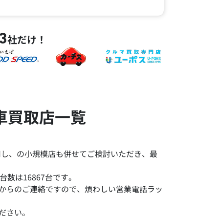
3
社だけ！
車買取店一覧
用し、の小規模店も併せてご検討いただき、最
数は16867台です。
みからのご連絡ですので、煩わしい営業電話ラッ
ださい。