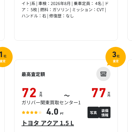
イト)系 | 車検：2026年8月 | 乗車定員： 4名 | ド
ア： 5枚 | 燃料：ガソリン | ミッション：CVT |
ハンドル：右 | 修復歴：なし
1
3
社
社
査定
査定
最高査定額
72
77
万
万
～
円
円
ガリバー関東買取センター1
装備
4.0
写真
情報
PT
トヨタ アクア 1.5 L