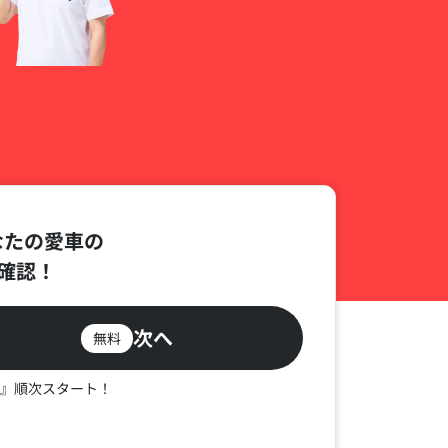
なたの愛車の
確認！
次へ
無料
』順次スタート！