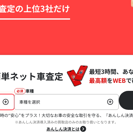
査定の上位3社だけ
最短3時間、あ
簡単ネット車査定
最高額
を
WEB
で
車種
必須
車種を選択
時の“安心”をプラス！
大切なお車の安全な取引を守る、『あんしん決済
※あんしん決済導入済みの買取店のみのお取り扱いとなります。
あんしん決済とは