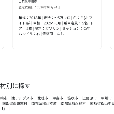
山梨県甲州市
査定依頼日：2026年07月24日
年式：2018年 | 走行：～5万キロ | 色：白(ホワ
イト)系 | 車検：2026年8月 | 乗車定員： 5名 | ド
ア： 5枚 | 燃料：ガソリン | ミッション：CVT |
ハンドル：右 | 修復歴：なし
村別に探す
韮崎市
南アルプス市
北杜市
甲斐市
笛吹市
上野原市
甲州市
南都留郡道志村
南都留郡西桂町
南都留郡忍野村
南都留郡山中
川町