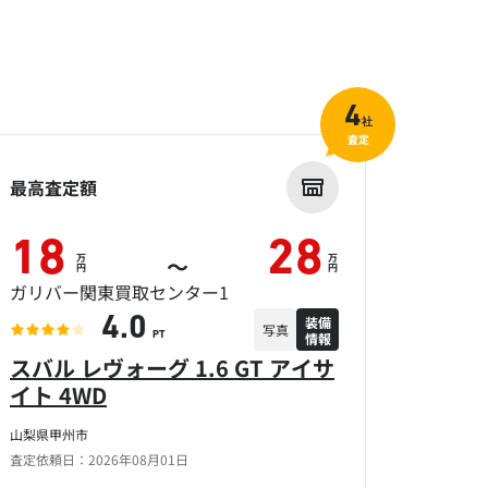
4
社
査定
最高査定額
18
28
万
万
～
円
円
ガリバー関東買取センター1
装備
4.0
写真
情報
PT
スバル レヴォーグ 1.6 GT アイサ
イト 4WD
山梨県甲州市
査定依頼日：2026年08月01日