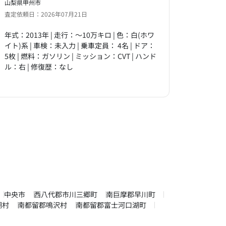
山梨県甲州市
査定依頼日：2026年07月21日
年式：2013年 | 走行：～10万キロ | 色：白(ホワ
イト)系 | 車検：未入力 | 乗車定員： 4名 | ドア：
5枚 | 燃料：ガソリン | ミッション：CVT | ハンド
ル：右 | 修復歴：なし
中央市
西八代郡市川三郷町
南巨摩郡早川町
湖村
南都留郡鳴沢村
南都留郡富士河口湖町