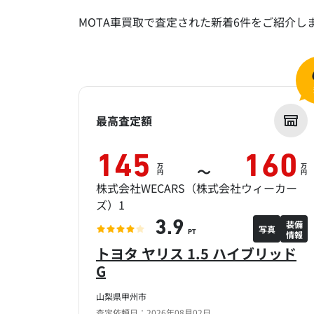
MOTA車買取で査定された新着6件をご紹介し
最高査定額
145
160
万
万
～
円
円
株式会社WECARS（株式会社ウィーカー
ズ）1
装備
3.9
写真
情報
PT
トヨタ ヤリス 1.5 ハイブリッド
G
山梨県甲州市
査定依頼日：2026年08月02日