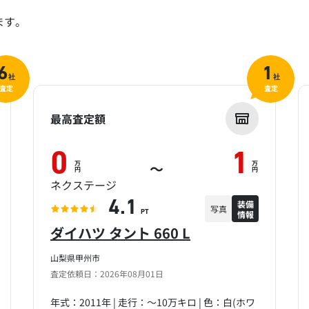
ます。
6
1
社
社
査定
査定
最高査定額
0
1
万
万
～
円
円
ネクステージ
装備
4.1
写真
情報
PT
ダイハツ タント 660 L
山梨県甲州市
査定依頼日：2026年08月01日
年式：2011年 | 走行：～10万キロ | 色：白(ホワ