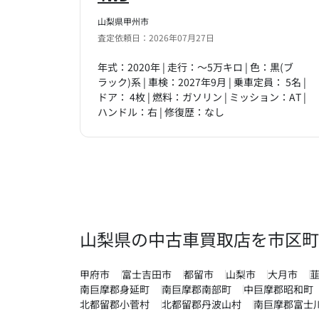
山梨県甲州市
査定依頼日：2026年07月27日
年式：2020年 | 走行：～5万キロ | 色：黒(ブ
ラック)系 | 車検：2027年9月 | 乗車定員： 5名 |
ドア： 4枚 | 燃料：ガソリン | ミッション：AT |
ハンドル：右 | 修復歴：なし
山梨県の中古車買取店を市区町
甲府市
富士吉田市
都留市
山梨市
大月市
南巨摩郡身延町
南巨摩郡南部町
中巨摩郡昭和町
北都留郡小菅村
北都留郡丹波山村
南巨摩郡富士