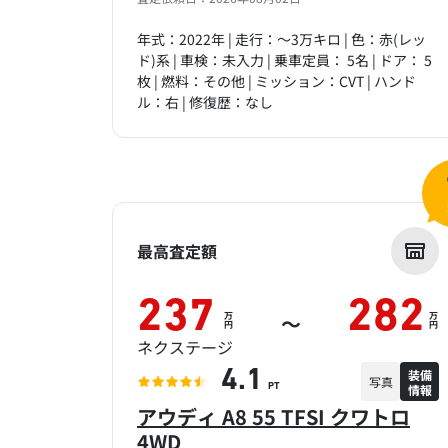
年式：2022年 | 走行：～3万キロ | 色：赤(レッ
ド)系 | 車検：未入力 | 乗車定員： 5名 | ドア： 5
枚 | 燃料：その他 | ミッション：CVT | ハンド
ル：右 | 修復歴：なし
最高査定額
237
282
万
万
～
円
円
ネクステージ
装備
4.1
写真
情報
PT
アウディ A8 55 TFSI クワトロ
4WD