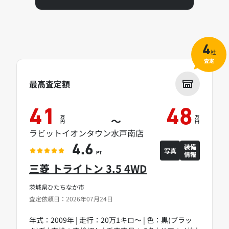
4
社
査定
最高査定額
41
48
万
万
～
円
円
ラビットイオンタウン水戸南店
装備
4.6
写真
情報
PT
三菱 トライトン 3.5 4WD
茨城県ひたちなか市
査定依頼日：2026年07月24日
年式：2009年 | 走行：20万1キロ～ | 色：黒(ブラッ