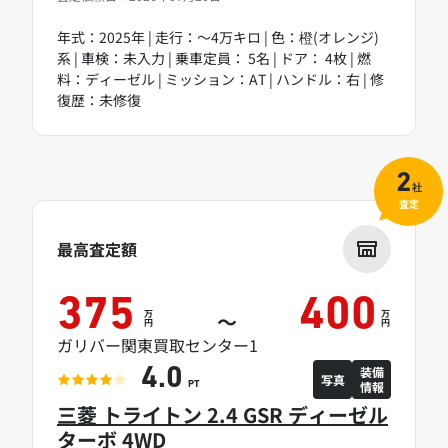
年式：2025年 | 走行：～4万キロ | 色：橙(オレンジ)
系 | 車検：未入力 | 乗車定員： 5名 | ドア： 4枚 | 燃
料：ディーゼル | ミッション：AT | ハンドル：右 | 修
復歴：未修復
2
社
査定
最高査定額
375
400
万
万
～
円
円
ガリバー関東買取センター1
装備
4.0
写真
情報
PT
三菱 トライトン 2.4 GSR ディーゼル
ターボ 4WD