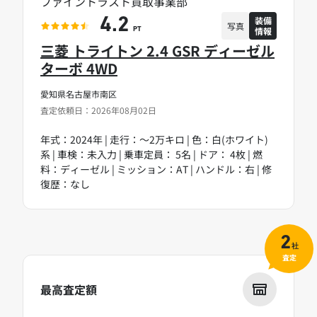
ファイントラスト買取事業部
装備
4.2
写真
情報
PT
三菱 トライトン 2.4 GSR ディーゼル
ターボ 4WD
愛知県名古屋市南区
査定依頼日：2026年08月02日
年式：2024年 | 走行：～2万キロ | 色：白(ホワイト)
系 | 車検：未入力 | 乗車定員： 5名 | ドア： 4枚 | 燃
料：ディーゼル | ミッション：AT | ハンドル：右 | 修
復歴：なし
2
社
査定
最高査定額