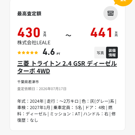
最高査定額
430
441
万
万
～
円
円
株式会社LEALE
装備
4.6
写真
情報
PT
三菱 トライトン 2.4 GSR ディーゼル
ターボ 4WD
千葉県君津市
査定依頼日：2026年07月17日
年式：2024年 | 走行：～2万キロ | 色：灰(グレー)系 |
車検：2027年1月 | 乗車定員： 5名 | ドア： 4枚 | 燃
料：ディーゼル | ミッション：AT | ハンドル：右 | 修
復歴：なし