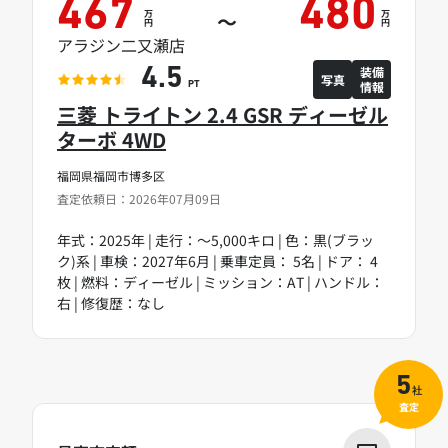
467
480
万
万
～
円
円
アラジン二又瀬店
装備
4.5
写真
情報
PT
三菱 トライトン 2.4 GSR ディーゼル
ターボ 4WD
福岡県福岡市博多区
査定依頼日：2026年07月09日
年式：2025年 | 走行：～5,000キロ | 色：黒(ブラッ
ク)系 | 車検：2027年6月 | 乗車定員： 5名 | ドア： 4
枚 | 燃料：ディーゼル | ミッション：AT | ハンドル：
右 | 修復歴：なし
5
社
査定