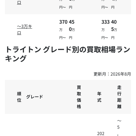
ロ
円〜
円
円〜
円
370
45
333
40
～3万キ
0
5
万
万
万
万
ロ
円〜
円
円〜
円
トライトン グレード別の買取相場ラン
キング
更新月：
2026年8月
買
走
順
取
年
行
グレード
位
価
式
距
格
離
～
5
202
,