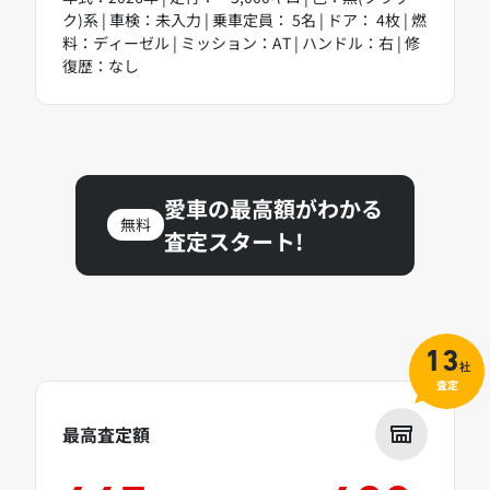
ク)系 | 車検：未入力 | 乗車定員： 5名 | ドア： 4枚 | 燃
料：ディーゼル | ミッション：AT | ハンドル：右 | 修
復歴：なし
愛車の最高額がわかる
無料
査定スタート!
13
社
査定
最高査定額