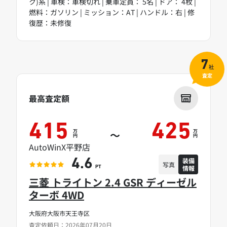
ク)系 | 車検：車検切れ | 乗車定員： 5名 | ドア： 4枚 |
燃料：ガソリン | ミッション：AT | ハンドル：右 | 修
復歴：未修復
7
社
査定
最高査定額
415
425
万
万
～
円
円
AutoWinX平野店
装備
4.6
写真
情報
PT
三菱 トライトン 2.4 GSR ディーゼル
ターボ 4WD
大阪府大阪市天王寺区
査定依頼日：2026年07月20日