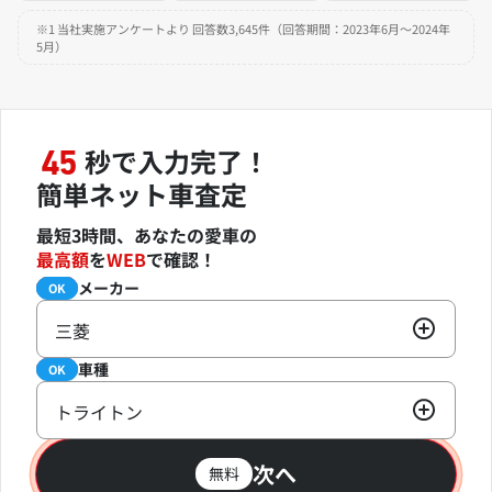
※1 当社実施アンケートより 回答数3,645件（回答期間：2023年6月～2024年
5月）
秒で入力完了！
45
簡単ネット車査定
最短3時間、あなたの愛車の
最高額
を
WEB
で確認！
メーカー
必須
OK
三菱
車種
必須
OK
トライトン
次へ
無料