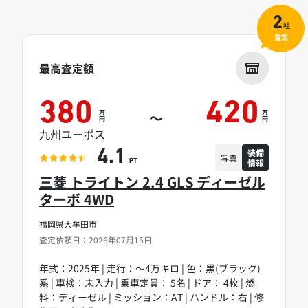
2
社
査定
最高査定額
380
420
万
万
～
円
円
九州ユーポス
装備
4.1
写真
情報
PT
三菱 トライトン 2.4 GLS ディーゼル
ターボ 4WD
福岡県大牟田市
査定依頼日：2026年07月15日
年式：2025年 | 走行：～4万キロ | 色：黒(ブラック)
系 | 車検：未入力 | 乗車定員： 5名 | ドア： 4枚 | 燃
料：ディーゼル | ミッション：AT | ハンドル：右 | 修