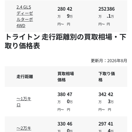
2.4 GLS
280
42
252
386
ディーゼ
9
.1
万
万
万
万
ルターボ
円〜
円
円〜
円
4WD
トライトン 走行距離別の買取相場・下
取り価格表
更新月：
2026年8月
買取相場
下取り価
走行距離
価格
格
380
47
342
42
～1万キ
0
3
万
万
万
万
ロ
円〜
円
円〜
円
330
46
297
41
～2万キ
0
4
万
万
万
万