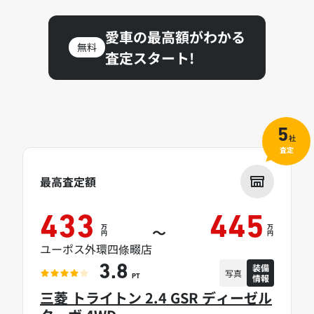
愛車の最高額がわかる
無料
査定スタート!
5
社
査定
最高査定額
433
445
万
万
～
円
円
ユーポス外環四條畷店
装備
3.8
写真
情報
PT
三菱 トライトン 2.4 GSR ディーゼル