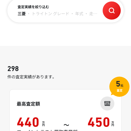
査定実績を絞り込む
三菱
・
トライトン
グレード
・
年式
・
走行距離
298
件の査定実績があります。
5
社
査定
最高査定額
440
450
万
万
～
円
円