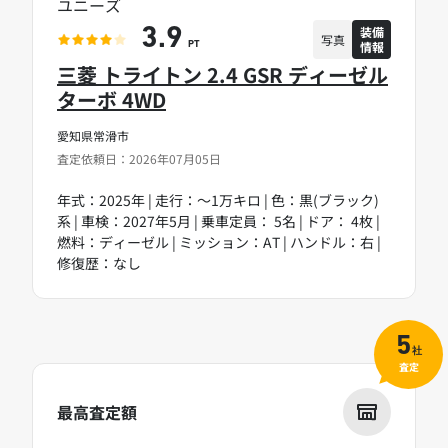
ユニーズ
装備
3.9
写真
情報
PT
三菱 トライトン 2.4 GSR ディーゼル
ターボ 4WD
愛知県常滑市
査定依頼日：2026年07月05日
年式：2025年 | 走行：～1万キロ | 色：黒(ブラック)
系 | 車検：2027年5月 | 乗車定員： 5名 | ドア： 4枚 |
燃料：ディーゼル | ミッション：AT | ハンドル：右 |
修復歴：なし
5
社
査定
最高査定額