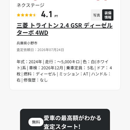
ネクステージ
装備
4.1
写真
情報
PT
三菱 トライトン 2.4 GSR ディーゼル
ターボ 4WD
兵庫県小野市
査定依頼日：2026年07月24日
年式：2024年 | 走行：～5,000キロ | 色：白(ホワイ
ト)系 | 車検：2026年12月 | 乗車定員： 5名 | ドア： 4
枚 | 燃料：ディーゼル | ミッション：AT | ハンドル：
右 | 修復歴：なし
愛車の最高額がわかる
無料
査定スタート!