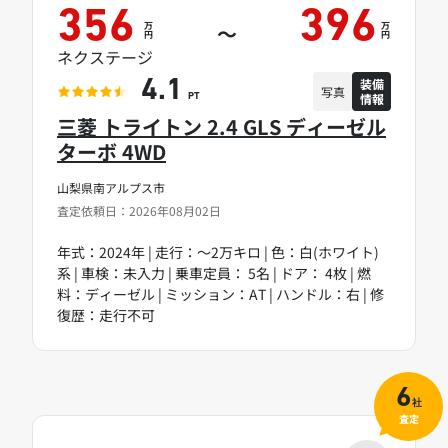
356
396
万
万
～
円
円
ネクステージ
装備
4.1
写真
情報
PT
三菱 トライトン 2.4 GLS ディーゼル
ターボ 4WD
山梨県南アルプス市
査定依頼日：2026年08月02日
年式：2024年 | 走行：～2万キロ | 色：白(ホワイト)
系 | 車検：未入力 | 乗車定員： 5名 | ドア： 4枚 | 燃
料：ディーゼル | ミッション：AT | ハンドル：右 | 修
復歴：走行不可
6
社
査定