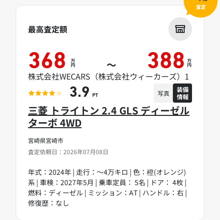
査定
最高査定額
368
388
万
万
～
円
円
株式会社WECARS（株式会社ウィーカーズ）1
装備
3.9
写真
情報
PT
三菱 トライトン 2.4 GLS ディーゼル
ターボ 4WD
宮崎県宮崎市
査定依頼日：2026年07月08日
年式：2024年 | 走行：～4万キロ | 色：橙(オレンジ)
系 | 車検：2027年5月 | 乗車定員： 5名 | ドア： 4枚 |
燃料：ディーゼル | ミッション：AT | ハンドル：右 |
修復歴：なし