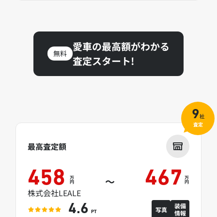
愛車の最高額がわかる
無料
査定スタート!
9
社
査定
最高査定額
458
467
万
万
～
円
円
株式会社LEALE
装備
4.6
写真
情報
PT