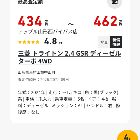
最高査定額
434
462
万
万
～
円
円
アップル山形西バイパス店
装備
4.8
写真
情報
PT
三菱 トライトン 2.4 GSR ディーゼル
ターボ 4WD
山形県東村山郡中山町
査定依頼日：2026年07月09日
年式：2024年 | 走行：～1万キロ | 色：黒(ブラック)
系 | 車検：未入力 | 乗車定員： 5名 | ドア： 4枚 | 燃
料：ディーゼル | ミッション：AT | ハンドル：右 | 修
復歴：なし
4
社