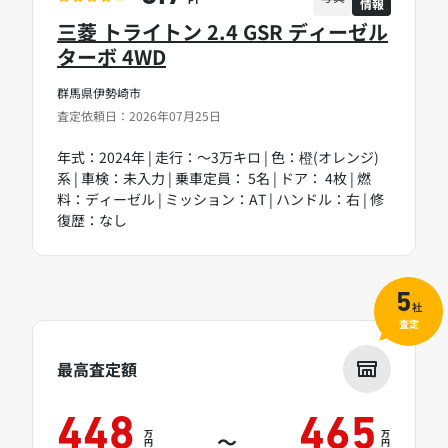
情報
PT
三菱 トライトン 2.4 GSR ディーゼル
ターボ 4WD
群馬県伊勢崎市
査定依頼日：2026年07月25日
年式：2024年 | 走行：～3万キロ | 色：橙(オレンジ)
系 | 車検：未入力 | 乗車定員： 5名 | ドア： 4枚 | 燃
料：ディーゼル | ミッション：AT | ハンドル：右 | 修
復歴：なし
5
社
査定
最高査定額
448
465
万
万
～
円
円