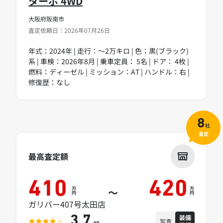
ターボ 4WD
大阪府阪南市
査定依頼日：2026年07月26日
年式：2024年 | 走行：～2万キロ | 色：黒(ブラック)
系 | 車検：2026年8月 | 乗車定員： 5名 | ドア： 4枚 |
燃料：ディーゼル | ミッション：AT | ハンドル：右 |
修復歴：なし
8
社
査定
最高査定額
410
420
万
万
～
円
円
ガリバー407号太田店
装備
3.7
写真