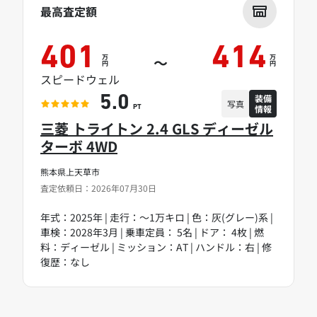
最高査定額
401
414
万
万
～
円
円
スピードウェル
装備
5.0
写真
情報
PT
三菱 トライトン 2.4 GLS ディーゼル
ターボ 4WD
熊本県上天草市
査定依頼日：2026年07月30日
年式：2025年 | 走行：～1万キロ | 色：灰(グレー)系 |
車検：2028年3月 | 乗車定員： 5名 | ドア： 4枚 | 燃
料：ディーゼル | ミッション：AT | ハンドル：右 | 修
復歴：なし