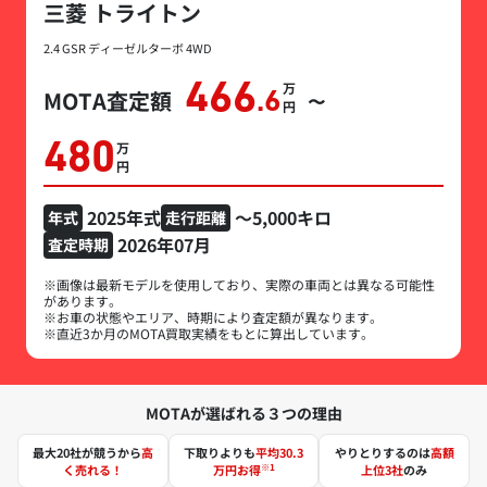
三菱 トライトン
2.4 GSR ディーゼルターボ 4WD
466
万円
MOTA査定額
.6
〜
480
万円
2025年式
～5,000キロ
年式
走行距離
2026年07月
査定時期
※画像は最新モデルを使用しており、実際の車両とは異なる可能性
があります。
※お車の状態やエリア、時期により査定額が異なります。
※直近3か月のMOTA買取実績をもとに算出しています。
MOTAが選ばれる３つの理由
最大20社が競うから
高
下取りよりも
平均30.3
やりとりするのは
高額
※1
く売れる！
万円お得
上位3社
のみ