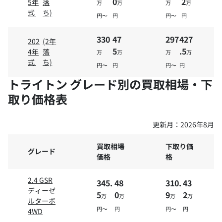
0
2
5年
落
万
万
万
万
式
ち)
円〜
円
円〜
円
330
47
297
427
202
(2年
5
.5
4年
落
万
万
万
万
式
ち)
円〜
円
円〜
円
トライトン グレード別の買取相場・下
取り価格表
更新月：
2026年8月
買取相場
下取り価
グレード
価格
格
2.4 GSR
345.
48
310.
43
ディーゼ
5
0
9
2
万
万
万
万
ルターボ
円〜
円
円〜
円
4WD